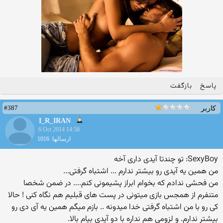
پاسخ
بازگفت
#387
کاربر
I_R_IRAN
6 Oct 2014 14:58
ارسالها: 1016
SexyBoy: تو چندتا آیدی داری آخه
من همین یه آیدی رو بیشتر ندارم ... اشتباه گرفتی...
من فحشی ندادم که بخوام ابراز پشیمونی کنم.... در ضمن شخصا
متنفرم از همجس بازی میتونی در پست های قبلیم هم نگاه کنی ! حالا
کی رو با من اشتباه گرفتی خدا میدونه .. بازم میگم همین یه آی دی رو
بیشتر ندارم. و لزومی هم نداره با دو آیدی بیام بالا.