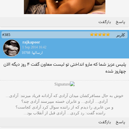
پاسخ
بازگفت
#385
کاربر
rajkapoor
1 Sep 2014 16:42
ارسالها: 10768
پلیس عزیز شما که مارو انداختی تو لیست معاون گفت ۴ روز دیگه الان
چهاروز شده
خوش به حال مسافرکشان میدان آزادی که آزادانه فریاد میزنند: آزادی...
آزادی... آزادی... و عابران خسته میپرسند آزادی چند؟
و من عابری را دیدم که از راننده سوال کرد آزادی کجاست؟
راننده گفت: رد کردی... آزادی قبل از آنقلاب بود...
پاسخ
بازگفت