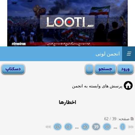
☰
انجمن لوتی
پرسش های وابسته به انجمن
اخطارها
صفحه: 39 / 62
>>
62
61
...
40
39
38
...
1
<<