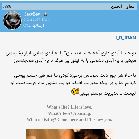
#386
معاون انجمن
SexyBoy
5 Oct 2014 17:37
ارسالها: 8712
I_R_IRAN
تو چندتا آیدی داری آخه خسته نشدی؟ با یه آیدی میایی ابراز پشیمونی
میکنی با یه آیدی دشمنی با یه آیدی بی طرف با یه آیدی همجنسباز
تا حالا هر جور دلت میخاس برخورد کردی ما هم هی چشم پوشی
کردیم اما برای اینکه مدیریت افتضاحو بت نشون بدم فرستادمت تو
لیست تا مدیریت درستو ببینی
.What's life? Life is love
.What's love? A kissing
.What's kissing? Come here and I'll show you