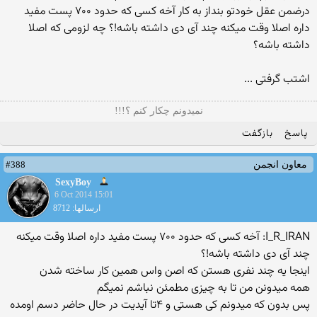
درضمن عقل خودتو بنداز به کار آخه کسی که حدود ۷۰۰ پست مفید
داره اصلا وقت میکنه چند آی دی داشته باشه!؟ چه لزومی که اصلا
داشته باشه؟
اشتب گرفتی ...
نمیدونم چکار کنم ؟!!!
پاسخ
بازگفت
#388
معاون انجمن
SexyBoy
6 Oct 2014 15:01
ارسالها: 8712
I_R_IRAN: آخه کسی که حدود ۷۰۰ پست مفید داره اصلا وقت میکنه
چند آی دی داشته باشه!؟
اینجا یه چند نفری هستن که اصن واس همین کار ساخته شدن
همه میدونن من تا به چیزی مطمئن نباشم نمیگم
پس بدون که میدونم کی هستی و ۴تا آیدیت در حال حاضر دسم اومده