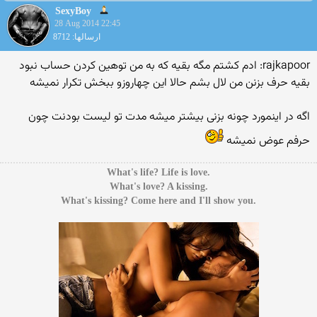
SexyBoy
28 Aug 2014 22:45
ارسالها: 8712
rajkapoor: ادم کشتم مگه بقیه که به من توهین کردن حساب نبود
بقیه حرف بزنن من لال بشم حالا این چهاروزو ببخش تکرار نمیشه
اگه در اینمورد چونه بزنی بیشتر میشه مدت تو لیست بودنت چون
حرفم عوض نمیشه
.What's life? Life is love
.What's love? A kissing
.What's kissing? Come here and I'll show you