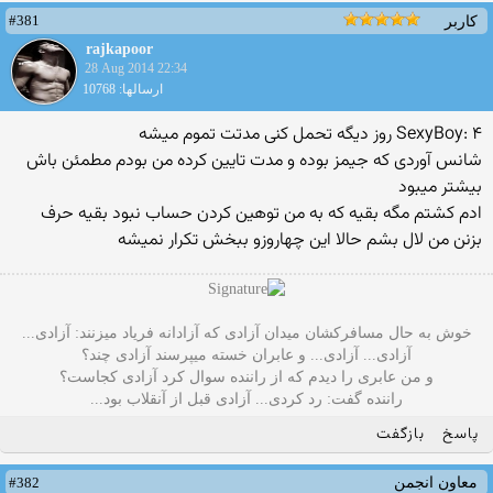
#381
کاربر
rajkapoor
28 Aug 2014 22:34
ارسالها: 10768
SexyBoy: ۴ روز دیگه تحمل کنی مدتت تموم میشه
شانس آوردی که جیمز بوده و مدت تایین کرده من بودم مطمئن باش
بیشتر میبود
ادم کشتم مگه بقیه که به من توهین کردن حساب نبود بقیه حرف
بزنن من لال بشم حالا این چهاروزو ببخش تکرار نمیشه
خوش به حال مسافرکشان میدان آزادی که آزادانه فریاد میزنند: آزادی...
آزادی... آزادی... و عابران خسته میپرسند آزادی چند؟
و من عابری را دیدم که از راننده سوال کرد آزادی کجاست؟
راننده گفت: رد کردی... آزادی قبل از آنقلاب بود...
پاسخ
بازگفت
#382
معاون انجمن