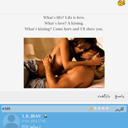
.What's life? Life is love
.What's love? A kissing
.What's kissing? Come here and I'll show you
پاسخ
بازگفت
#389
کاربر
I_R_IRAN
6 Oct 2014 17:02
ارسالها: 1016