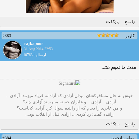
پاسخ
بازگفت
#383
کاربر
rajkapoor
31 Aug 2014 22:53
ارسالها: 10768
مدت ما تموم نشد
خوش به حال مسافرکشان میدان آزادی که آزادانه فریاد میزنند: آزادی...
آزادی... آزادی... و عابران خسته میپرسند آزادی چند؟
و من عابری را دیدم که از راننده سوال کرد آزادی کجاست؟
راننده گفت: رد کردی... آزادی قبل از آنقلاب بود...
پاسخ
بازگفت
#384
معاون انجمن