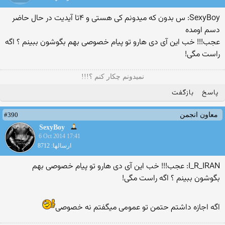
SexyBoy: س بدون که میدونم کی هستی و ۴تا آیدیت در حال حاضر
دسم اومده
عجب!!! خب این آی دی هارو تو پیام خصوصی بهم بگوشون ببینم ؟ اگه
راست مگی!
نمیدونم چکار کنم ؟!!!
پاسخ
بازگفت
#390
معاون انجمن
SexyBoy
6 Oct 2014 17:41
ارسالها: 8712
I_R_IRAN: عجب!!! خب این آی دی هارو تو پیام خصوصی بهم
بگوشون ببینم ؟ اگه راست مگی!
اگه اجازه داشتم حتمن تو عمومی میگفتم نه خصوصی