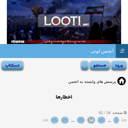
☰
انجمن لوتی
پرسش های وابسته به انجمن
اخطارها
صفحه: 54 / 62
>>
62
61
...
55
54
53
...
1
<<