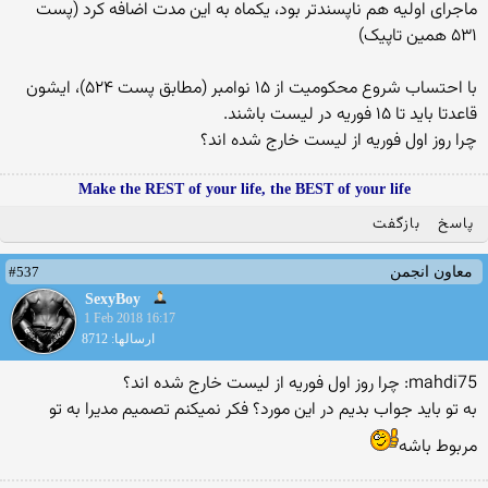
ماجرای اولیه هم ناپسندتر بود، یکماه به این مدت اضافه کرد (پست
۵۳۱ همین تاپیک)
با احتساب شروع محکومیت از ۱۵ نوامبر (مطابق پست ۵۲۴)، ایشون
قاعدتا باید تا ۱۵ فوریه در لیست باشند.
چرا روز اول فوریه از لیست خارج شده اند؟
Make the REST of your life, the BEST of your life
پاسخ
بازگفت
#537
معاون انجمن
SexyBoy
1 Feb 2018 16:17
ارسالها: 8712
mahdi75: چرا روز اول فوریه از لیست خارج شده اند؟
به تو باید جواب بدیم در این مورد؟ فکر نمیکنم تصمیم مدیرا به تو
مربوط باشه