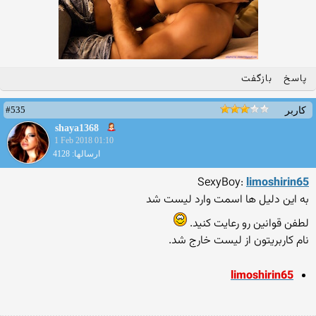
پاسخ
بازگفت
#535
کاربر
shaya1368
1 Feb 2018 01:10
ارسالها: 4128
SexyBoy:
limoshirin65
به این دلیل ها اسمت وارد لیست شد
لطفن قوانین رو رعایت کنید.
نام کاربریتون از لیست خارج شد.
limoshirin65