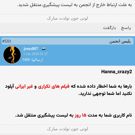
به علت ارتباط خارج از انجمن به لیست پیشگیری منتفل شدید.
لوتی جون تولدت مبارک
پاسخ
بازگفت
#533
پلیس انجمن
jems007
5 Jan 2018 01:57
ارسالها: 9486
Hanna_crazy2
بارها به شما اخطار داده شده که
فیلم های تکراری
و
غیر ایرانی
آپلود
نکنید اما شما توجهی ندارید.
نام کاربری شما به مدت
۱۵ روز
به لیست پیشگیری منتقل شد.
لوتی جون تولدت مبارک