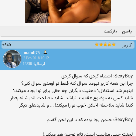
پاسخ
بازگفت
#540
کاربر
mahdi75
2 Feb 2018 10:12
ارسالها: 12858
SexyBoy: اشتباه کردی که سوال کردی
چرا این همه کاربر نیومد سوال کنه فقط تو اومدی سوال کنی؟
اینهم شد استدلال؟ ذهنیت دیگران چه حقی برای تو ایجاد میکند؟
شاید کسی به موضوع علاقمند نباشد! شاید مصلحت اندیشانه رفتار
کند! شاید ملاحظه اخلاق خوب تو را میکند! ... و شایدهای دیگر
SexyBoy: حتمن بجا بوده که با این لحن گفدم
لحنت خیلی مناسب است، تازه توجیه هم میکنی!