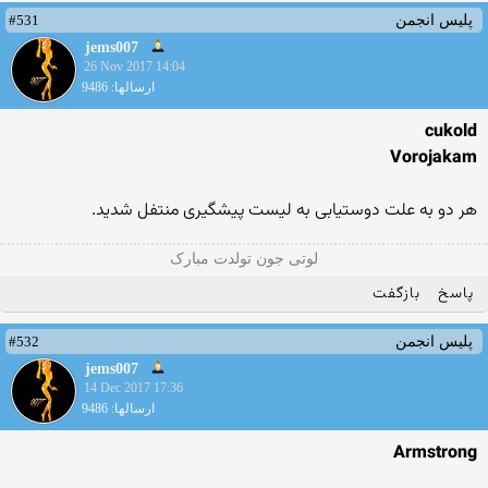
#531
پلیس انجمن
jems007
26 Nov 2017 14:04
ارسالها: 9486
cukold
Vorojakam
هر دو به علت دوستیابی به لیست پیشگیری منتفل شدید.
لوتی جون تولدت مبارک
پاسخ
بازگفت
#532
پلیس انجمن
jems007
14 Dec 2017 17:36
ارسالها: 9486
Armstrong