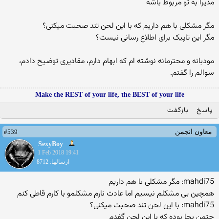
مدیرا به تو مربوط باشه
مگر مشکلی با هم داریم که با این لحن تند صحبت میکنی؟
مگر این تاپیک برای اطلاع رسانی نیست؟
مودبانه و محترمانه نوشته ام که ابهام دارم، مقادیری توضیح دادم،
سوالم را گفتم.
Make the REST of your life, the BEST of your life
پاسخ
بازگفت
#539
معاون انجمن
SexyBoy
1 Feb 2018 19:41
ارسالها: 8712
mahdi75: مگر مشکلی با هم داریم
همچین بی مشکلم نیسیم اما عادت نارم مشکلمو با کارم قاطی کنم
mahdi75: با این لحن تند صحبت میکنی؟
حتمن بجا بوده که با این لحن گفدم