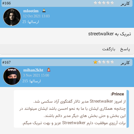
#166
کاربر
mlootim
12 Oct 2021 13:03
ارسالها: 25
تبریک به streetwalker
پاسخ
بازگفت
#167
کاربر
mihan2kht
3 Nov 2021 15:00
ارسالها: 215
Prince:
از امروز Streetwalker مدیر تالار گفتگوی آزاد سکسی شد.
چنانچه همكاری ایشان با ما به نحو احسن باشد ایشان میتوانند در
این بخش و حتی بخش های دیگر مدیر دائم باشند.
برات آرزوی موفقیت دارم Streetwalker عزیز و بهت تبریک میگم.