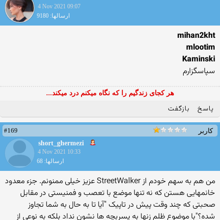
4 Nov 2021 09:07
ارسالها: 9180
mihan2kht
mlootim
Kaminski
سپاسگزارم
هر کجای زندگیم را که نگاه میکنم درد میکند...
پاسخ
بازگفت
#169
کاربر
short_ghermezi
4 Nov 2021 10:33
ارسالها: 68
من هم به سهم خودم از StreetWalker عزیز خیلی ممنونم. جزء معدود
خانمهایی هستن که نه تنها موضع با تعصب و فمنیستی در مقابل
صحبتی که چند وقت پیش در تاپیک "آیا تا به حال به شما تجاوز
شده؟"با موضوع ظلم زنها به پسربچه ها نشون نداد بلکه به نوعی از