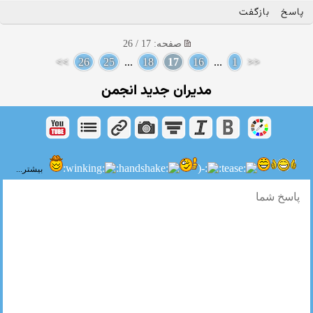
پاسخ
بازگفت
صفحه: 17 / 26
>>
26
25
...
18
17
16
...
1
<<
مدیران جدید انجمن
بیشتر...