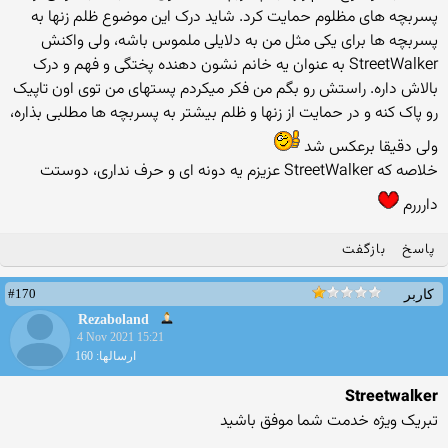
پسربچه های مظلوم حمایت کرد. شاید درک این موضوع ظلم زنها به
پسربچه ها برای یکی مثل من به دلایلی ملموس باشه، ولی واکنش
StreetWalker به عنوان یه خانم نشون دهنده پختگی و فهم و درک
بالاش داره. راستش رو بگم من فکر میکردم پستهای من توی اون تاپیک
رو پاک کنه و در حمایت از زنها و ظلم بیشتر به پسربچه ها مطلبی بذاره،
ولی دقیقا برعکس شد
خلاصه که StreetWalker عزیزم یه دونه ای و حرف نداری، دوستت
دارررم
پاسخ
بازگفت
#170
کاربر
Rezaboland
4 Nov 2021 15:21
ارسالها: 160
Streetwalker
تبریک ویژه خدمت شما موفق باشید