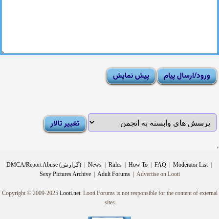
|
Moderator List
|
FAQ
|
How To
|
Rules
|
News
|
DMCA/Report Abuse (گزارش)
Sexy Pictures Archive
|
Adult Forums
|
Advertise on Looti
Copyright © 2009-2025
Looti.net
. Looti Forums is not responsible for the content of external
sites