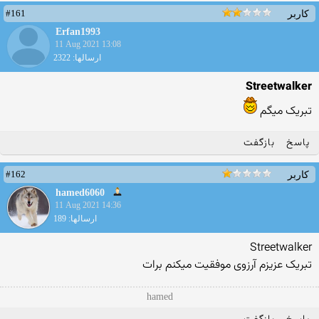
#161
کاربر
Erfan1993
11 Aug 2021 13:08
ارسالها: 2322
Streetwalker
تبریک میگم
پاسخ
بازگفت
#162
کاربر
hamed6060
11 Aug 2021 14:36
ارسالها: 189
Streetwalker
تبریک عزیزم آرزوی موفقیت میکنم برات
hamed