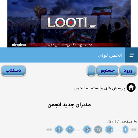
☰
انجمن لوتی
پرسش های وابسته به انجمن
مدیران جدید انجمن
صفحه: 17 / 26
>>
26
25
...
18
17
16
...
1
<<