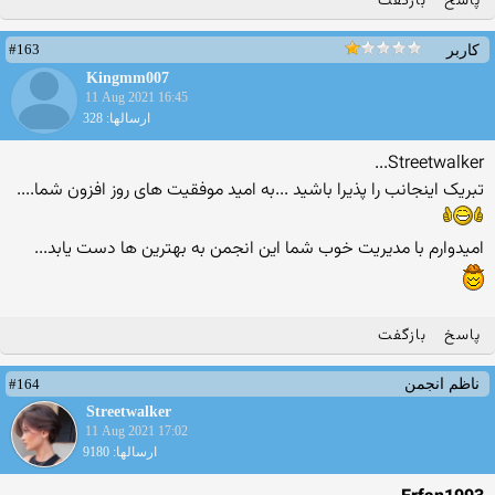
پاسخ
بازگفت
#163
کاربر
Kingmm007
11 Aug 2021 16:45
ارسالها: 328
Streetwalker...
تبریک اینجانب را پذیرا باشید ...به امید موفقیت های روز افزون شما....
امیدوارم با مدیریت خوب شما این انجمن به بهترین ها دست یابد...
پاسخ
بازگفت
#164
ناظم انجمن
Streetwalker
11 Aug 2021 17:02
ارسالها: 9180