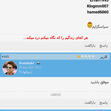
Erfan1993
Kingmm007
hamed6060
سپاسگزارم
هر کجای زندگیم را که نگاه میکنم درد میکند...
پاسخ
بازگفت
#165
کاربر
Kaminski
20 Sep 2021 18:11
ارسالها: 75
موفق باشید
148036
پاسخ
بازگفت