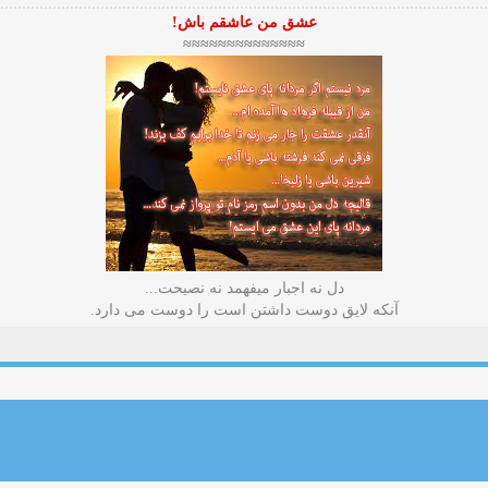
عشق من عاشقم باش!
≈≈≈≈≈≈≈≈≈≈≈≈≈≈
دل نه اجبار میفهمد نه نصیحت...
آنکه لایق دوست داشتن است را دوست می دارد.