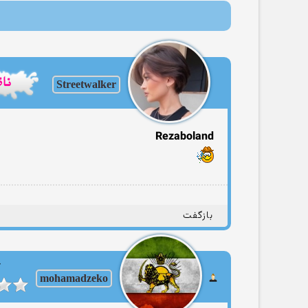
Streetwalker
Rezaboland
بازگفت
ک
mohamadzeko