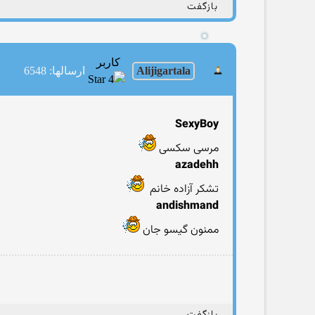
بازگفت
کاربر
Alijigartala
ارسالها: 6548
SexyBoy
مرسی سکسی
azadehh
تشکر آزاده خانم
andishmand
ممنون گیسو جان