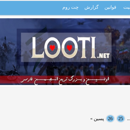
یت
قوانین
گزارش
چت روم
.
25
26
پسین »