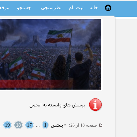
خانه
ثبت نام
نظرسنجی
جستجو
موقع
پرسش های وابسته به انجمن
:
« پیشین
1
...
17
18
19
..
صفحه 18 از 26