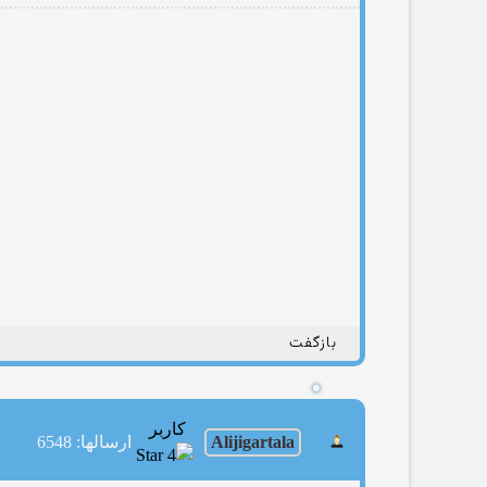
بازگفت
کاربر
Alijigartala
ارسالها: 6548