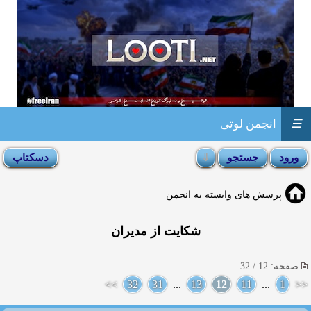
☰
انجمن لوتی
پرسش های وابسته به انجمن
شکایت از مدیران
صفحه: 12 / 32
>>
32
31
...
13
12
11
...
1
<<