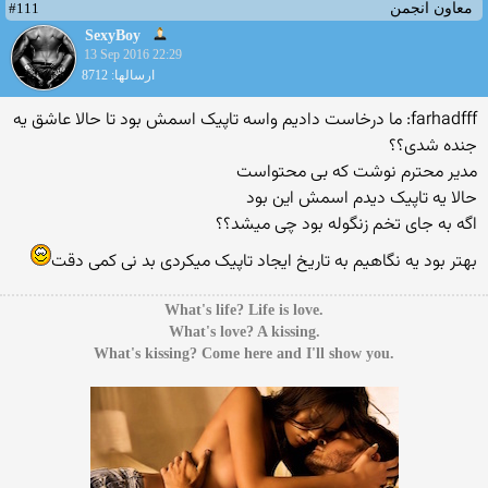
#111
معاون انجمن
SexyBoy
13 Sep 2016 22:29
ارسالها: 8712
farhadfff: ما درخاست دادیم واسه تاپیک اسمش بود تا حالا عاشق یه
جنده شدی؟؟
مدیر محترم نوشت که بی محتواست
حالا یه تاپیک دیدم اسمش این بود
اگه به جای تخم زنگوله بود چی میشد؟؟
بهتر بود یه نگاهیم به تاریخ ایجاد تاپیک میکردی بد نی کمی دقت
.What's life? Life is love
.What's love? A kissing
.What's kissing? Come here and I'll show you