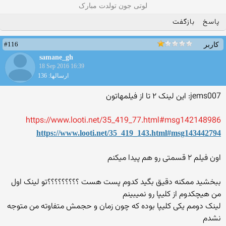
لوتی جون تولدت مبارک
پاسخ
بازگفت
#116
کاربر
samane_gh
18 Sep 2016 16:39
ارسالها: 136
jems007: این لینک ۲ تا از فیلمهاتون
https://www.looti.net/35_419_77.html#msg142148986
https://www.looti.net/35_419_143.html#msg143442794
اون فیلم ۲ قسمتی رو هم پیدا میکنم
ببخشید ممکنه دقیق بگید کدوم پست هست ؟؟؟؟؟؟؟؟؟تو لینک اول
من هیچکدوم از کلیپا رو نمیبینم
لینک دومم یکی کلیپا بوده که چون زمان و حجمش متفاوته من متوجه
نشدم