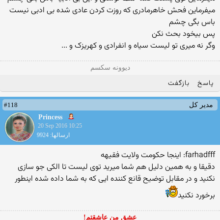
میفرماین فحش خاهرمادری که روزت کردن عادی شده بی ادبی نیست
باس بگی چشم
پس بیخود بحث نکن
وگر نه میری تو لیست سیاه و انفرادی و کهریزک و ...
دیوونه سکسم
پاسخ
بازگفت
#118
مدیر کل
Princess
20 Sep 2016 10:25
ارسالها: 9924
farhadfff: اینجا حکومت ولایت فقیهه
دقیقا و به همین دلیل هم شما میرید توی لیست تا الکی جو سازی
نکنید و در مقابل توضیح قانع کننده ایی که به شما داده شده اینطور
برخورد نکنید
عشق من عاشقتم!