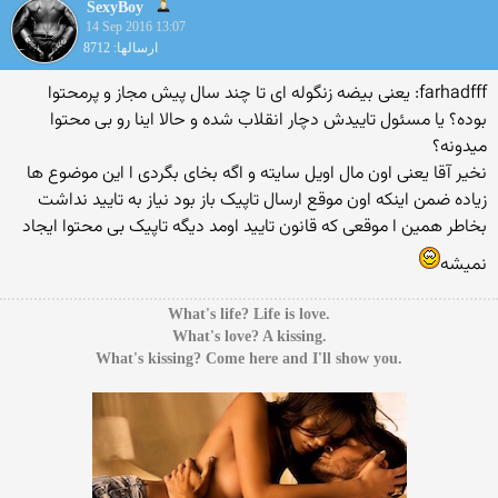
SexyBoy
14 Sep 2016 13:07
ارسالها: 8712
farhadfff: یعنی بیضه زنگوله ای تا چند سال پیش مجاز و پرمحتوا
بوده؟ یا مسئول تاییدش دچار انقلاب شده و حالا اینا رو بی محتوا
میدونه؟
نخیر آقا یعنی اون مال اویل سایته و اگه بخای بگردی ا این موضوع ها
زیاده ضمن اینکه اون موقع ارسال تاپیک باز بود نیاز به تایید نداشت
بخاطر همین ا موقعی که قانون تایید اومد دیگه تاپیک بی محتوا ایجاد
نمیشه
.What's life? Life is love
.What's love? A kissing
.What's kissing? Come here and I'll show you