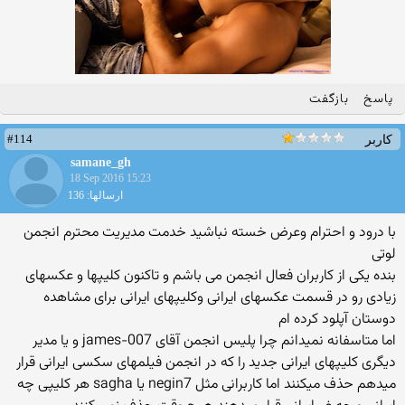
پاسخ
بازگفت
#114
کاربر
samane_gh
18 Sep 2016 15:23
ارسالها: 136
با درود و احترام وعرض خسته نباشید خدمت مدیریت محترم انجمن
لوتی
بنده یکی از کاربران فعال انجمن می باشم و تاکنون کلیپها و عکسهای
زیادی رو در قسمت عکسهای ایرانی وکلیپهای ایرانی برای مشاهده
دوستان آپلود کرده ام
اما متاسفانه نمیدانم چرا پلیس انجمن آقای james-007 و یا مدیر
دیگری کلیپهای ایرانی جدید را که در انجمن فیلمهای سکسی ایرانی قرار
میدهم حذف میکنند اما کاربرانی مثل negin7 یا sagha هر کلیپی چه