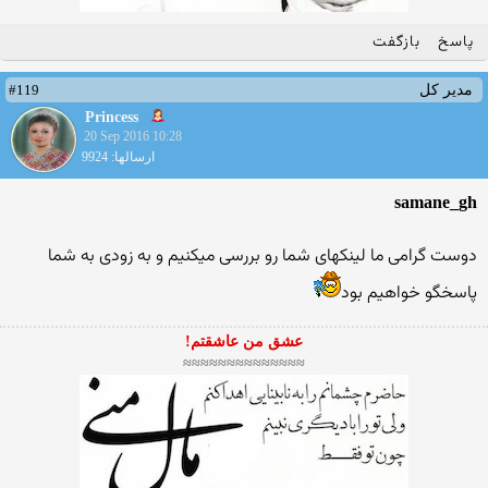
پاسخ
بازگفت
#119
مدیر کل
Princess
20 Sep 2016 10:28
ارسالها: 9924
samane_gh
دوست گرامی ما لینکهای شما رو بررسی میکنیم و به زودی به شما
پاسخگو خواهیم بود
عشق من عاشقتم!
≈≈≈≈≈≈≈≈≈≈≈≈≈≈