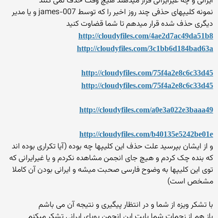
ایرانی و چه غیرایرانی قرار میدهند هیچ وقت حذف نمی کنند
نمونه کلیپهای حذفی چند روز اخیر را که توسط james-007 و یا مدیر
دیگری حذف شده قرار میدهم تا شما قضاوت کنید
http://cloudyfiles.com/4ae2d7ac49da51b8
http://cloudyfiles.com/3c1bb6d184bad63a
http://cloudyfiles.com/75f4a2e8c6c33d45
http://cloudyfiles.com/75f4a2e8c6c33d45
http://cloudyfiles.com/a0e3a022e3baaa49
http://cloudyfiles.com/b40135e5242be01e
و از ایشان بپرسید علت حذف این کلیپها چه بوده (آیا تکراری بوده اند
که بنده چک کردم و هیچ جای انجمن مشاهده نکردم و یا غیرایرانی که
توی این کلیپها به وضوح فارسی صحبت میشه و ایرانی بودن آن کاملا
مشخص است)
با تشکر ویزه از شما و در انتظار پیگیری و نتیجه آن می باشم
باز هم از زحمات شما بابت این انجمن پویای ایرانی تشکر میکنم