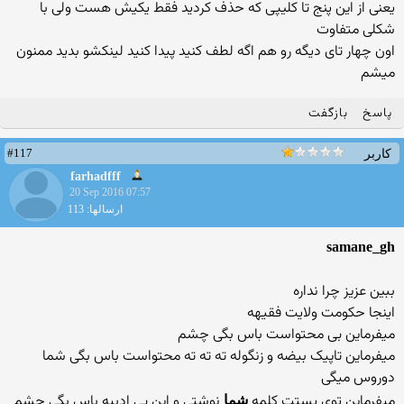
یعنی از این پنج تا کلیپی که حذف کردید فقط یکیش هست ولی با
شکلی متفاوت
اون چهار تای دیگه رو هم اگه لطف کنید پیدا کنید لینکشو بدید ممنون
میشم
پاسخ
بازگفت
#117
کاربر
farhadfff
20 Sep 2016 07:57
ارسالها: 113
samane_gh
ببین عزیز چرا نداره
اینجا حکومت ولایت فقیهه
میفرماین بی محتواست باس بگی چشم
میفرماین تاپیک بیضه و زنگوله ته ته ته محتواست باس بگی شما
دوروس میگی
میفرماین توی پستت کلمه
نوشتی و این بی ادبیه باس بگی چشم
شما