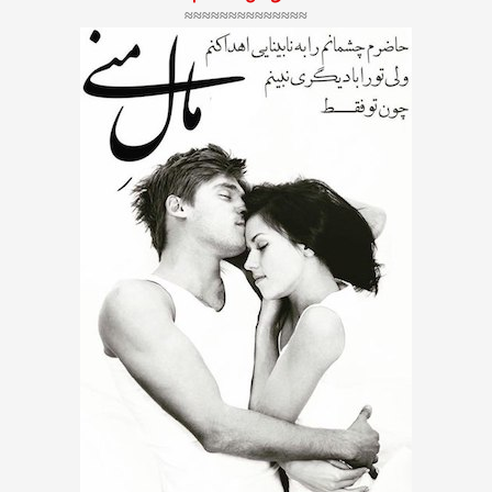
≈≈≈≈≈≈≈≈≈≈≈≈≈≈