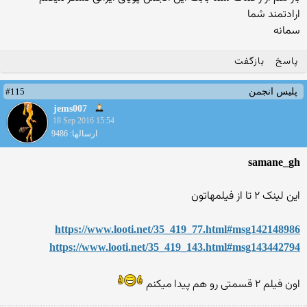
ارادتمند شما
سمانه
پاسخ
بازگفت
#115
پلیس انجمن
jems007
18 Sep 2016 15:54
ارسالها: 9486
samane_gh
این لینک ۲ تا از فیلمهاتون
https://www.looti.net/35_419_77.html#msg142148986
https://www.looti.net/35_419_143.html#msg143442794
اون فیلم ۲ قسمتی رو هم پیدا میکنم