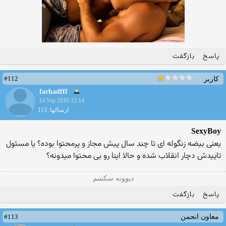
پاسخ
بازگفت
#112
کاربر
farhadfff
14 Sep 2016 12:14
ارسالها: 113
SexyBoy
یعنی بیضه زنگوله ای تا چند سال پیش مجاز و پرمحتوا بوده؟ یا مسئول
تاییدش دچار انقلاب شده و حالا اینا رو بی محتوا میدونه؟
دیوونه سکسم
پاسخ
بازگفت
#113
معاون انجمن