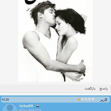
پاسخ
بازگفت
#120
کاربر
farhadfff
20 Sep 2016 10:54