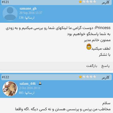
#121
کاربر
samane_gh
20 Sep 2016 13:37
ارسالها: 136
Princess: دوست گرامی ما لینکهای شما رو بررسی میکنیم و به زودی
به شما پاسخگو خواهیم بود
ممنون خانم مدیر
لطف میکنید
با تشکر
پاسخ
بازگفت
#122
کاربر
salam_446
2 Oct 2016 20:11
ارسالها: 895
سلام
مخاطب من پرنس و پرنسس هستن و نه کسی دیگه .اگه واقعا