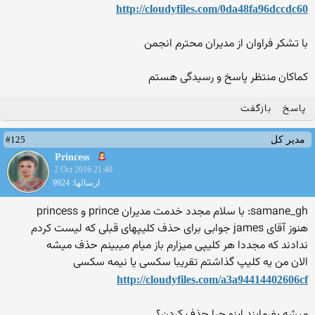
http://cloudyfiles.com/0da48fa96dccdc60
با تشکر فراوان از مدیران محترم انجمن
کماکان منتظر پاسخ و رسیدگی هستم
پاسخ
بازگفت
#125
مدیر کل
Princess
2 Oct 2016 21:40
ارسالها: 9924
samane_gh: با سلام مجدد خدمت مدیران prince و princess
هنوز آقای james جوابی برای حذف کلیپهای قبلی که لیست کردم
ندادند که مجددا هر کلیپی میزارم باز میام میبینم حذف میشه
الان من یه کلیپ گذاشتم تقریبا سکسی یا نیمه سکسی
http://cloudyfiles.com/a3a94414402606cf
میشه بفرمایند اینو چرا حذف کردن؟