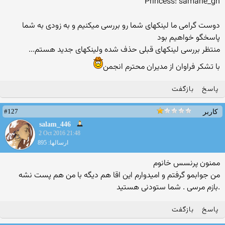
Princess: samane_gh
دوست گرامی ما لینکهای شما رو بررسی میکنیم و به زودی به شما
پاسخگو خواهیم بود
منتظر بررسی لینکهای قبلی حذف شده ولینکهای جدید هستم...
با تشکر فراوان از مدیران محترم انجمن
پاسخ
بازگفت
#127
کاربر
salam_446
2 Oct 2016 21:48
ارسالها: 895
ممنون پرنسس خانوم
من جوابمو گرفتم و امیدوارم این اقا هم دیگه با من هم پست نشه
.بازم مرسی . شما ستودنی هستید
پاسخ
بازگفت