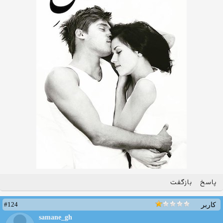
پاسخ
بازگفت
#124
کاربر
samane_gh