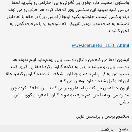
واستون اهمیت داره جلوی بی قانونی و بی احترامی رو بگیرید لطفا
بررسی کنید ببینید این سکسی بوی که فک کرده هر حرفی رو می تونه
بزنه و کسی نیست جلوشو بگیره اینجا ( ادرس زیر ) بر حقه یا نه.دلیل
نمیشه به صرف مدیر بودن تایپیکی که شوخیه رو با مزخرف گویی به
لجن کشوند
www.looti.net/3_1153_7.html
ایشون ادعا می کنه من دنبال دوست یابی بودم،باید اینم بدونه هر
دوست یابی رو میشه با زدن یه دکمه گزارش کرد.لطفا پی گیری کنید
ببینید من به کی پیام دادم و چرا اون شخص نیومده گزارش کنه و حالا
این اقا وکیل شده و داره توهین می کنه.
ازتون خواهش می کنم پیام ها رو بررسی کنید .این اقا فک کرده چون
مدیره می تونه نا حق هم حرف بزنه و دیگران بله قربان گوی ایشون
باشن
منتظرم پرنس و پرنسس عزیز.
پاسخ
بازگفت