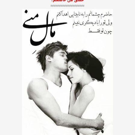
≈≈≈≈≈≈≈≈≈≈≈≈≈≈