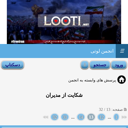
☰
انجمن لوتی
پرسش های وابسته به انجمن
شکایت از مدیران
صفحه: 13 / 32
>>
32
31
...
14
13
12
...
1
<<