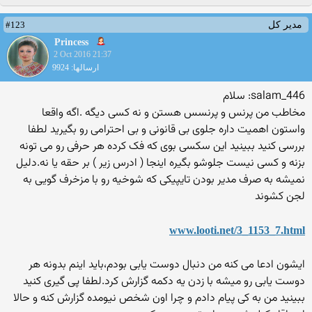
#123
مدیر کل
Princess
2 Oct 2016 21:37
ارسالها: 9924
salam_446: سلام
مخاطب من پرنس و پرنسس هستن و نه کسی دیگه .اگه واقعا
واستون اهمیت داره جلوی بی قانونی و بی احترامی رو بگیرید لطفا
بررسی کنید ببینید این سکسی بوی که فک کرده هر حرفی رو می تونه
بزنه و کسی نیست جلوشو بگیره اینجا ( ادرس زیر ) بر حقه یا نه.دلیل
نمیشه به صرف مدیر بودن تایپیکی که شوخیه رو با مزخرف گویی به
لجن کشوند
www.looti.net/3_1153_7.html
ایشون ادعا می کنه من دنبال دوست یابی بودم،باید اینم بدونه هر
دوست یابی رو میشه با زدن یه دکمه گزارش کرد.لطفا پی گیری کنید
ببینید من به کی پیام دادم و چرا اون شخص نیومده گزارش کنه و حالا