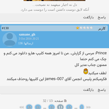
دل نه اجبار میفهمد نه نصیحت...
آنکه لایق دوست داشتن است را دوست می دارد.
پاسخ
بازگفت
#130
کاربر
samane_gh
3 Oct 2016 20:21
ارسالها: 136
Prince: مرسی از گزارش.. من تا امروز همه کلیپ هارو دانلود می کنم و
چک می کنم حتما
ممنون جناب مدیر کل
لطف میکنید
فکرمیکنم پلیس انجمن آقای james-007 این کلیپها روحذف میکنند
پاسخ
بازگفت
صفحه: 13 / 32
>>
32
31
...
14
13
12
...
1
<<