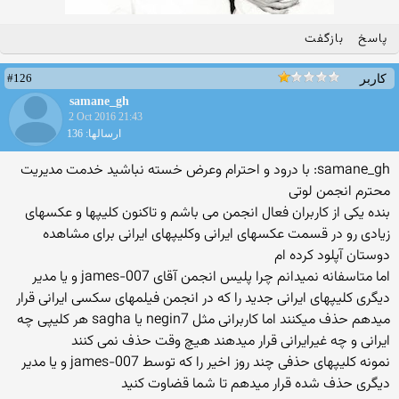
پاسخ
بازگفت
#126
کاربر
samane_gh
2 Oct 2016 21:43
ارسالها: 136
samane_gh: با درود و احترام وعرض خسته نباشید خدمت مدیریت
محترم انجمن لوتی
بنده یکی از کاربران فعال انجمن می باشم و تاکنون کلیپها و عکسهای
زیادی رو در قسمت عکسهای ایرانی وکلیپهای ایرانی برای مشاهده
دوستان آپلود کرده ام
اما متاسفانه نمیدانم چرا پلیس انجمن آقای james-007 و یا مدیر
دیگری کلیپهای ایرانی جدید را که در انجمن فیلمهای سکسی ایرانی قرار
میدهم حذف میکنند اما کاربرانی مثل negin7 یا sagha هر کلیپی چه
ایرانی و چه غیرایرانی قرار میدهند هیچ وقت حذف نمی کنند
نمونه کلیپهای حذفی چند روز اخیر را که توسط james-007 و یا مدیر
دیگری حذف شده قرار میدهم تا شما قضاوت کنید