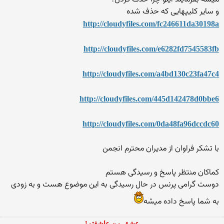
و سایر کلیپهایی که حذف شده
http://cloudyfiles.com/fc246611da30198a
http://cloudyfiles.com/e6282fd7545583fb
http://cloudyfiles.com/a4bd130c23fa47c4
http://cloudyfiles.com/445d142478d0bbe6
http://cloudyfiles.com/0da48fa96dccdc60
با تشکر فراوان از مدیران محترم انجمن
کماکان منتظر پاسخ و رسیدگی هستم
دوست گرامی پرنس در حال رسیدگی به این موضوع هست و به زودی
به شما پاسخ داده میشه
عشق من عاشقتم!