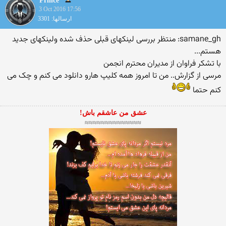
Prince
3 Oct 2016 17:56
ارسالها: 3301
samane_gh: منتظر بررسی لینکهای قبلی حذف شده ولینکهای جدید
هستم...
با تشکر فراوان از مدیران محترم انجمن
مرسی از گزارش.. من تا امروز همه کلیپ هارو دانلود می کنم و چک می
کنم حتما
عشق من عاشقم باش!
≈≈≈≈≈≈≈≈≈≈≈≈≈≈