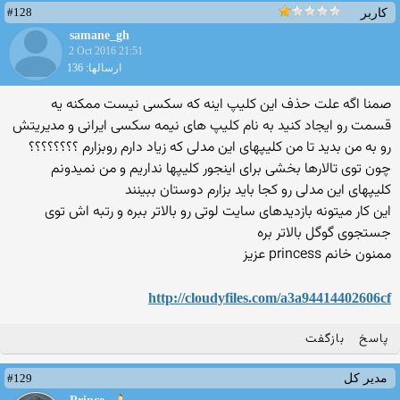
#128
کاربر
samane_gh
2 Oct 2016 21:51
ارسالها: 136
صمنا اگه علت حذف این کلیپ اینه که سکسی نیست ممکنه یه
قسمت رو ایجاد کنید به نام کلیپ های نیمه سکسی ایرانی و مدیریتش
رو به من بدید تا من کلیپهای این مدلی که زیاد دارم روبزارم ؟؟؟؟؟؟؟؟
چون توی تالارها بخشی برای اینجور کلیپها نداریم و من نمیدونم
کلیپهای این مدلی رو کجا باید بزارم دوستان ببینند
این کار میتونه بازدیدهای سایت لوتی رو بالاتر ببره و رتبه اش توی
جستجوی گوگل بالاتر بره
ممنون خانم princess عزیز
http://cloudyfiles.com/a3a94414402606cf
پاسخ
بازگفت
#129
مدیر کل