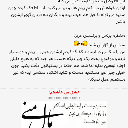
این اقا وکیل شده و داره توهین می کنه.
ازتون خواهش می کنم پیام ها رو بررسی کنید .این اقا فک کرده چون
مدیره می تونه نا حق هم حرف بزنه و دیگران بله قربان گوی ایشون
باشن
منتظرم پرنس و پرنسس عزیز.
سپاس از گزارش شما
من با سکسی در اینمورد گفتگو کردم ایشون حرفی از پیام و دوستیابی
نزده و موضوع بحث یک چیز دیگه هست هر چند که به هیچ دلیلی
اجازه توهین نداره اما شما هم حتما در پستهاتون دقت بکنید چون
خیلی چیزا غیر مستقیم هست و شاید اشتباه سکسی اینه که غیر
مستقیم عمل نمیکنه
عشق من عاشقتم!
≈≈≈≈≈≈≈≈≈≈≈≈≈≈