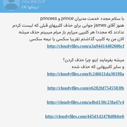
2 Oct 2016 21:37
ارسالها: 136
با سلام مجدد خدمت مدیران prince و princess
هنوز آقای james جوابی برای حذف کلیپهای قبلی که لیست کردم
ندادند که مجددا هر کلیپی میزارم باز میام میبینم حذف میشه
الان من یه کلیپ گذاشتم تقریبا سکسی یا نیمه سکسی
http://cloudyfiles.com/a3a94414402606cf
میشه بفرمایند اینو چرا حذف کردن؟
و سایر کلیپهایی که حذف شده
http://cloudyfiles.com/fc246611da30198a
http://cloudyfiles.com/e6282fd7545583fb
http://cloudyfiles.com/a4bd130c23fa47c4
http://cloudyfiles.com/445d142478d0bbe6