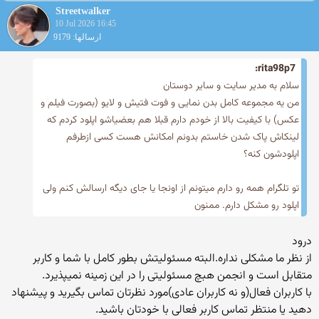
Streetwalker
10 Jul 2026 16:45
ارسالها: 9179
rita98p7:
سلام به مدیر سایت و سایر دوستان
من یه مجموعه کامل بدن نمایی و فوت فتیش و لایو (بصورت فیلم و
عکس) با کیفیت بالا از خودم دارم قبلا هم بعضیاشو اپلود کردم که
لینکاش پاک شدن خاستم بدونم امکانش هست کسی ازطرفم
اپلودشون کنه؟
تو تلگرام همه رو دارم میتونم از اونجا یا جای دیگه ارسالش کنم ولی
اپلود رو مشکل دارم. ممنون
درود
از نظر ما مشکلی نداره.البته مسئولیتش بطور کامل با شما و کاربر
متقابل است و انجمن هبچ مسئولیتی را در این زمینه نمیپذیرد.
با کاربران فعال(و نه کاربران عادی)مورد نظرتان تماس بگیرید و‌ پیشنهاد
دهید یا منتظر تماس کاربر فعالی با خودتان باشید.