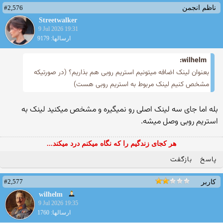
#2,576
ناظم انجمن
Streetwalker
9 Jul 2026 19:31
ارسالها: 9179
wilhelm:
بعنوان لینک اضافه میتونیم استریم روبی هم بذاریم؟ (در صورتیکه
مشخص کنیم لینک مربوط به استریم روبی هست)
بله اما جای سه لینک اصلی رو نمیگیره و مشخص میکنید لینک به
استریم روبی وصل میشه‌.
هر کجای زندگیم را که نگاه میکنم درد میکند...
پاسخ
بازگفت
#2,577
کاربر
wilhelm
9 Jul 2026 19:35
ارسالها: 1760