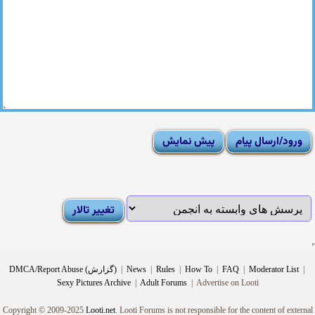
|
Moderator List
|
FAQ
|
How To
|
Rules
|
News
|
DMCA/Report Abuse (گزارش)
Sexy Pictures Archive
|
Adult Forums
|
Advertise on Looti
Copyright © 2009-2025
Looti.net
. Looti Forums is not responsible for the content of external