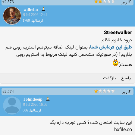
#2,573
کاربر
wilhelm
9 Jul 2026 12:44
ارسالها: 1760
Streetwalker
درود خانوم ناظم
طبق این فرمایش شما
، بعنوان لینک اضافه میتونیم استریم روبی هم
بذاریم؟ (در صورتیکه مشخص کنیم لینک مربوط به استریم روبی
هست)
پاسخ
بازگفت
#2,574
کاربر
Johndoeip
9 Jul 2026 16:09
ارسالها: 686
این سایت امتحان شده؟ کسی تجربه داره بگه
hxfile.co