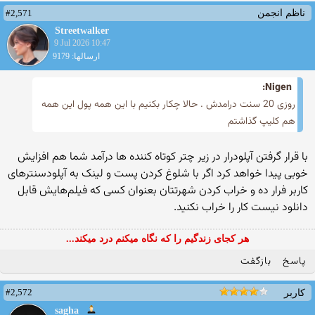
#2,571
ناظم انجمن
Streetwalker
9 Jul 2026 10:47
ارسالها: 9179
Nigen:
روزی 20 سنت درامدش . حالا چکار بکنیم با این همه پول این همه
هم کلیپ گذاشتم
با قرار گرفتن آپلودرار در زیر چتر کوتاه کننده ها درآمد شما هم افزایش
خوبی پیدا خواهد کرد اگر با شلوغ کردن پست و لینک به آپلودسنترهای
کاربر فرار ده و خراب کردن شهرتتان بعنوان کسی که فیلم‌هایش قابل
دانلود نیست کار را خراب نکنید.
هر کجای زندگیم را که نگاه میکنم درد میکند...
پاسخ
بازگفت
#2,572
کاربر
sagha