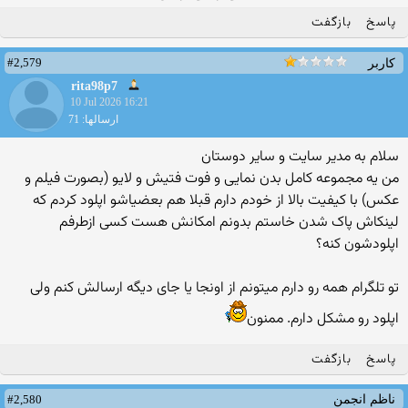
پاسخ
بازگفت
#2,579
کاربر
rita98p7
10 Jul 2026 16:21
ارسالها: 71
سلام به مدیر سایت و سایر دوستان
من یه مجموعه کامل بدن نمایی و فوت فتیش و لایو (بصورت فیلم و
عکس) با کیفیت بالا از خودم دارم قبلا هم بعضیاشو اپلود کردم که
لینکاش پاک شدن خاستم بدونم امکانش هست کسی ازطرفم
اپلودشون کنه؟
تو تلگرام همه رو دارم میتونم از اونجا یا جای دیگه ارسالش کنم ولی
اپلود رو مشکل دارم. ممنون
پاسخ
بازگفت
#2,580
ناظم انجمن