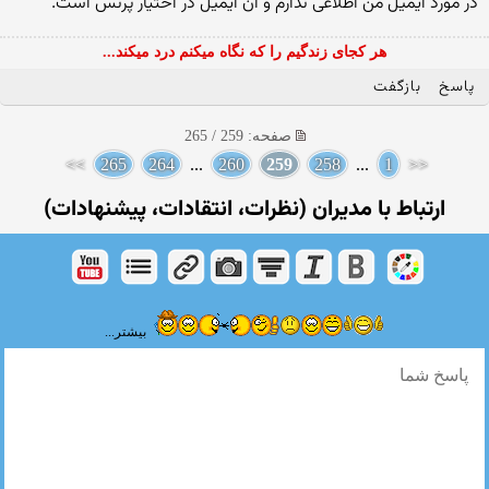
در مورد ایمیل من اطلاعی ندارم و آن ایمیل در اختیار پرنس است.
هر کجای زندگیم را که نگاه میکنم درد میکند...
پاسخ
بازگفت
صفحه: 259 / 265
>>
265
264
...
260
259
258
...
1
<<
ارتباط با مدیران (نظرات، انتقادات، پیشنهادات)
بیشتر...