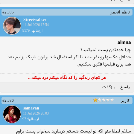
#2,585
ناظم انجمن
Streetwalker
11 Jul 2026 17:54
ارسالها: 9179
almna
چرا خودتون پست نمیکنید؟
حداقل عکسها رو بفرستید تا اکر استقبال شد براتون تاپیک بزنیم.بعد
هم برای فیلمها فکری میکنیم.
هر کجای زندگیم را که نگاه میکنم درد میکند...
پاسخ
بازگفت
#2,586
کاربر
samavan
11 Jul 2026 20:03
ارسالها: 97
سلام لطفا منو اگه تو لیست هستم دربیارید میخوام پست بزارم