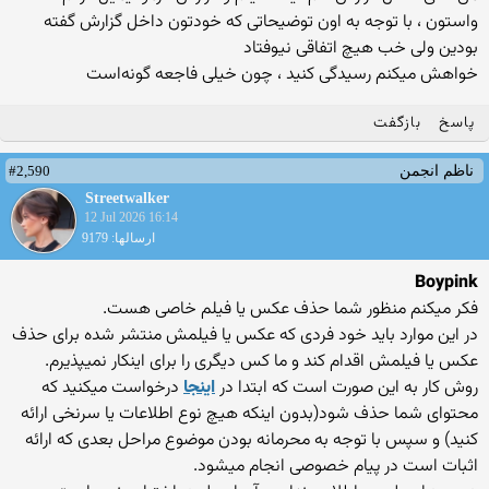
واستون ، با توجه به اون توضیحاتی که خودتون داخل گزارش گفته
بودین ولی خب هیچ اتفاقی نیوفتاد
خواهش میکنم رسیدگی کنید ، چون خیلی فاجعه گونه‌است
پاسخ
بازگفت
#2,590
ناظم انجمن
Streetwalker
12 Jul 2026 16:14
ارسالها: 9179
Boypink
فکر میکنم منظور شما حذف عکس یا فیلم خاصی هست.
در این موارد باید خود فردی که عکس یا فیلمش منتشر شده برای حذف
عکس یا فیلمش اقدام کند و ما کس دیگری را برای اینکار نمیپذیرم.
روش کار به این صورت است که ابتدا در
اینجا
درخواست میکنید که
محتوای شما حذف شود(بدون اینکه هیچ نوع اطلاعات یا سرنخی ارائه
کنید) و سپس با توجه به محرمانه بودن موضوع مراحل بعدی که ارائه
اثبات است در پیام خصوصی انجام میشود.