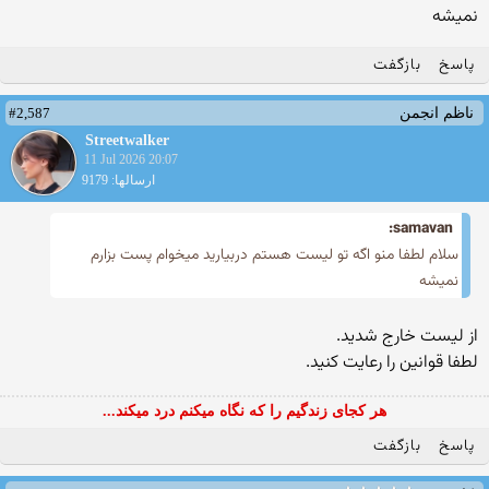
نمیشه
پاسخ
بازگفت
#2,587
ناظم انجمن
Streetwalker
11 Jul 2026 20:07
ارسالها: 9179
samavan:
سلام لطفا منو اگه تو لیست هستم دربیارید میخوام پست بزارم
نمیشه
از لیست خارج شدید.
لطفا قوانین را رعایت کنید.
هر کجای زندگیم را که نگاه میکنم درد میکند...
پاسخ
بازگفت