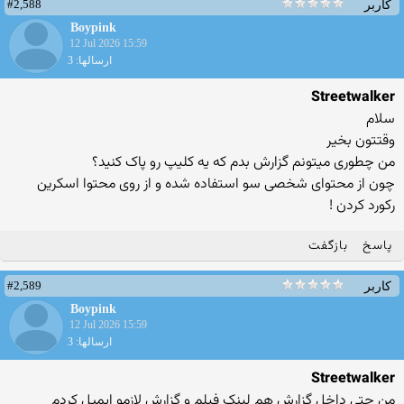
#2,588
کاربر
Boypink
12 Jul 2026 15:59
ارسالها: 3
Streetwalker
سلام
وقتتون بخیر
من چطوری میتونم گزارش بدم که یه کلیپ رو پاک کنید؟
چون از محتوای شخصی سو استفاده شده و از روی محتوا اسکرین
رکورد کردن !
پاسخ
بازگفت
#2,589
کاربر
Boypink
12 Jul 2026 15:59
ارسالها: 3
Streetwalker
من حتی داخل گزارش هم لینک فیلم و گزارش لازمو ایمیل کردم