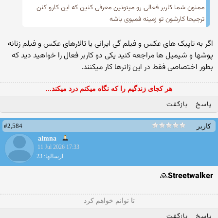
ممنون شما کاربر فعالی رو میتونین معرفی کنین که این کارو کنن
ترجیحا کارشون تو زمینه فمبوی باشه
اگر به تاپیک های عکس و فیلم گی ایرانی یا تالارهای عکس و فیلم زنانه
پوشها و شیمیل ها مراجعه کنید یکی دو‌ کاربر فعال را خواهید دید که
بطور اختصاصی فقط در این ژانرها کار میکنند.
هر کجای زندگیم را که نگاه میکنم درد میکند...
پاسخ
بازگفت
#2,584
کاربر
almna
11 Jul 2026 17:33
ارسالها: 23
🙏
Streetwalker
تا توانم خواهم کرد
پاسخ
بازگفت