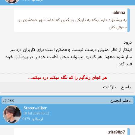
almna:
یه پیشنهاد دارم اینکه یه تاپیکی باز کنین که اعضا شهر خودشون رو
معرفی کنن
درود
اینکار از نظر امنیتی درست نیست و ممکن است برای کاربران دردسر
ساز شود معهذا هر کاربری میتواند محل اقامت خود را در پروفایل خود
قید کند.
هر کجای زندگیم را که نگاه میکنم درد میکند...
پاسخ
بازگفت
#2,583
ناظم انجمن
Streetwalker
10 Jul 2026 16:52
ارسالها: 9179
rita98p7: