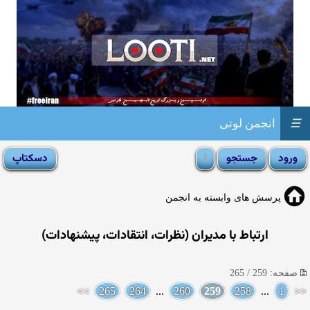
☰
انجمن لوتی
پرسش های وابسته به انجمن
ارتباط با مدیران (نظرات، انتقادات، پیشنهادات)
صفحه: 259 / 265
>>
265
264
...
260
259
258
...
1
<<