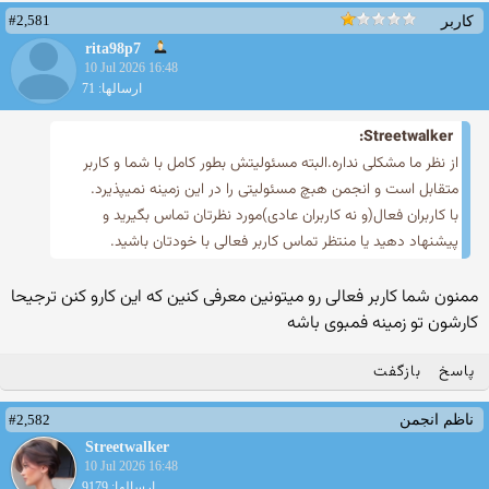
#2,581
کاربر
rita98p7
10 Jul 2026 16:48
ارسالها: 71
Streetwalker:
از نظر ما مشکلی نداره.البته مسئولیتش بطور کامل با شما و کاربر
متقابل است و انجمن هبچ مسئولیتی را در این زمینه نمیپذیرد.
با کاربران فعال(و نه کاربران عادی)مورد نظرتان تماس بگیرید و‌
پیشنهاد دهید یا منتظر تماس کاربر فعالی با خودتان باشید.
ممنون شما کاربر فعالی رو میتونین معرفی کنین که این کارو کنن ترجیحا
کارشون تو زمینه فمبوی باشه
پاسخ
بازگفت
#2,582
ناظم انجمن
Streetwalker
10 Jul 2026 16:48
ارسالها: 9179