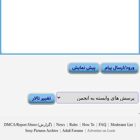
|
Moderator List
|
FAQ
|
How To
|
Rules
|
News
|
DMCA/Report Abuse (گزارش)
Sexy Pictures Archive
|
Adult Forums
|
Advertise on Looti