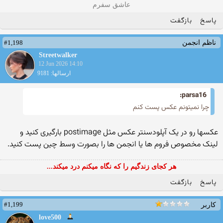
عاشق سفرم
پاسخ
بازگفت
#1,198
ناظم انجمن
Streetwalker
12 Jun 2026 14:10
ارسالها: 9181
parsa16:
چرا نمیتونم عکس پست کنم
عکسها رو در یک آپلودسنتر عکس مثل postimage بارگیری کنید و
لینک مخصوص فروم ها یا انجمن ها را بصورت وسط چین پست کنید.
هر کجای زندگیم را که نگاه میکنم درد میکند...
پاسخ
بازگفت
#1,199
کاربر
love500