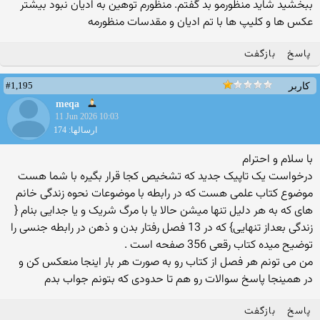
ببخشید شاید منظورمو بد گفتم. منظورم توهین به ادیان نبود بیشتر
عکس ها و کلیپ ها با تم ادیان و مقدسات منظورمه
پاسخ
بازگفت
#1,195
کاربر
meqa
11 Jun 2026 10:03
ارسالها: 174
با سلام و احترام
درخواست یک تاپیک جدید که تشخیص کجا قرار بگیره با شما هست
موضوع کتاب علمی هست که در رابطه با موضوعات نحوه زندگی خانم
های که به هر دلیل تنها میشن حالا یا با مرگ شریک و یا جدایی بنام {
زندگی بعداز تنهایی} که در 13 فصل رفتار بدن و ذهن در رابطه جنسی را
توضیح میده کتاب رقعی 356 صفحه است .
من می تونم هر فصل از کتاب رو به صورت هر بار اینجا منعکس کن و
در همینجا پاسخ سوالات رو هم تا حدودی که بتونم جواب بدم
پاسخ
بازگفت