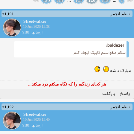
>>
125
124
...
121
120
119
...
1
<<
#1,191
ناظم انجمن
Streetwalker
10 Jun 2026 15:38
ارسالها: 9181
boldezer:
سلام مخواستم تاپیک ایجاد کنم
مبارک باشه
هر کجای زندگیم را که نگاه میکنم درد میکند...
پاسخ
بازگفت
#1,192
ناظم انجمن
Streetwalker
10 Jun 2026 15:40
ارسالها: 9181