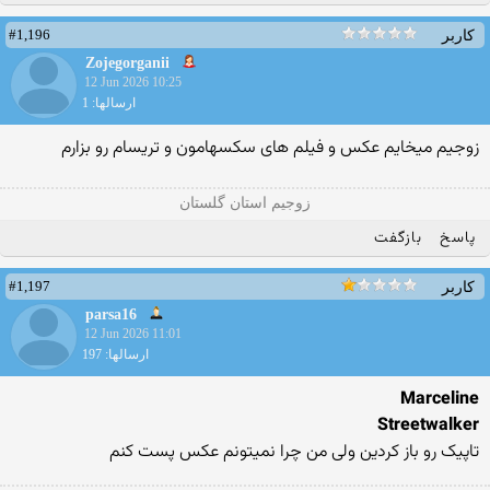
#1,196
کاربر
Zojegorganii
12 Jun 2026 10:25
ارسالها: 1
زوجیم میخایم عکس و فیلم های سکسهامون و تریسام رو بزارم
زوجیم استان گلستان
پاسخ
بازگفت
#1,197
کاربر
parsa16
12 Jun 2026 11:01
ارسالها: 197
Marceline
Streetwalker
تاپیک رو باز کردین ولی من چرا نمیتونم عکس پست کنم