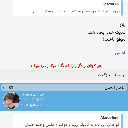
parsa16:
من خودم تاپیک رو فعال میکنم و محتوا در دسترس دارم
Ok
تاپیک شما ایجاد شد.
موفق باشید!
آدرس
هر کجای زندگیم را که نگاه میکنم درد میکند...
پاسخ
بازگفت
#1,193
ناظم انجمن
Streetwalker
10 Jun 2026 15:44
ارسالها: 9181
Marceline:
خواهش می کنم یه تاپیک بزنید با موضوع عکس و فیلم فتیش