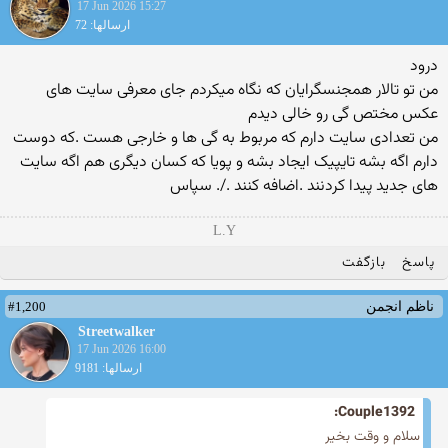
17 Jun 2026 15:27
ارسالها: 72
درود
من تو تالار همجنسگرایان که نگاه میکردم جای معرفی سایت های
عکس مختص گی رو خالی دیدم
من تعدادی سایت دارم که مربوط به گی ها و خارجی هست .که دوست
دارم اگه بشه تایپیک ایجاد بشه و پویا که کسان دیگری هم اگه سایت
های جدید پیدا کردنند .اضافه کنند ./. سپاس
L.Y
پاسخ
بازگفت
#1,200
ناظم انجمن
Streetwalker
17 Jun 2026 16:00
ارسالها: 9181
Couple1392:
سلام و وقت بخیر