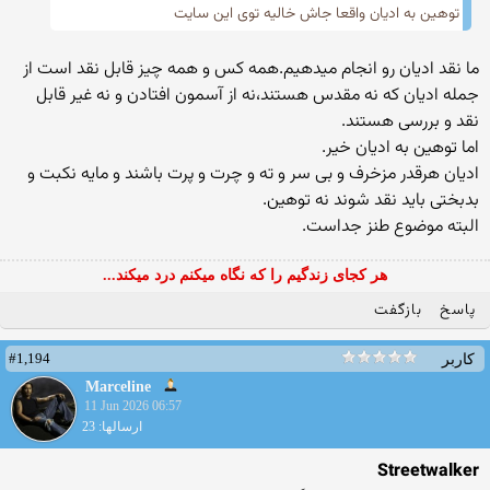
توهین به ادیان واقعا جاش خالیه توی این سایت
ما نقد ادیان رو انجام میدهیم.همه کس و همه چیز قابل نقد است از
جمله ادیان که نه مقدس هستند،نه از آسمون افتادن و نه غیر قابل
نقد و بررسی هستند.
اما توهین به ادیان خیر.
ادیان هرقدر مزخرف و بی سر و ته و چرت و پرت باشند و مایه نکبت و
بدبختی باید نقد شوند نه توهین.
البته موضوع طنز جداست.
هر کجای زندگیم را که نگاه میکنم درد میکند...
پاسخ
بازگفت
#1,194
کاربر
Marceline
11 Jun 2026 06:57
ارسالها: 23
Streetwalker