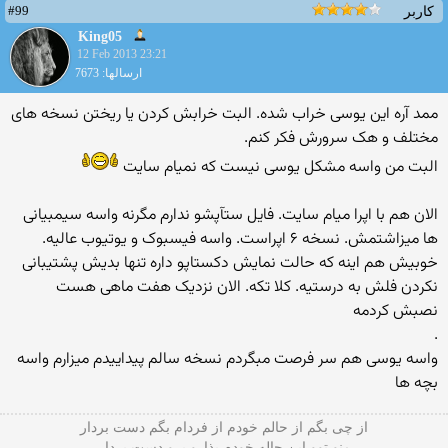
#99
کاربر
King05
12 Feb 2013 23:21
ارسالها: 7673
ممد آره این یوسی خراب شده. البت خرابش کردن یا ریختن نسخه های
مختلف و هک سرورش فکر کنم.
البت من واسه مشکل یوسی نیست که نمیام سایت
الان هم با اپرا میام سایت. فایل ستآپشو ندارم مگرنه واسه سیمبیانی
ها میزاشتمش. نسخه ۶ اپراست. واسه فیسبوک و یوتیوب عالیه.
خوبیش هم اینه که حالت نمایش دکستاپو داره تنها بدیش پشتیبانی
نکردن فلش به درستیه. کلا تکه. الان نزدیک هفت ماهی هست
نصبش کردمه
.
واسه یوسی هم سر فرصت مبگردم نسخه سالم پیداییدم میزارم واسه
بچه ها
از چی بگم از حالم خودم از فردام بگم دست بردار
منو توو این حاله خودم بذارو برو دست بردار