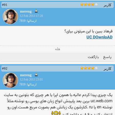
#91
کاربر
mereng
12 Feb 2013 17:28
ارسالها: 7819
فرهاد ببین با این میتونی بیای؟
UC DOwnloAD
هله
پاسخ
بازگفت
#92
کاربر
mereng
12 Feb 2013 23:01
ارسالها: 7819
یک چیزی پیدا کردم عالیه.با همون اپرا یا هر چیزی که بتونین به سایت
‏uc.web.com‏ برین بعد پایینش انواع زبان های یوسی رو نوشته.مثلأ
نوشته ‏en‏ یا ‏ru‏ .کنارشون یک زبانش هم بصورت مربع هست.اون رو
انتخاب کنید و ۸.۶ رو دانلود کنید.‏‎