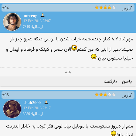
#94
کاربر
mereng
12 Feb 2013 23:07
ارسالها: 7819
مهرشاد ۸.۲ کیلو چنده.همه خراب شدن.با یوسی دیگه هیچ چیز باز
نمیشه.غیر از اینی که من گفتم‎
‎الان سحر و کینگ و فرهاد و ایمان و
خیلیا نمیتونن بیان ‎
هله
پاسخ
بازگفت
#95
کاربر
shah2000
12 Feb 2013 23:17
ارسالها: 3080
منم از دیروز نمیتونستم با موبایل بیام لوتی فکر کردم به خاطر اینترنت
ایرانسله!