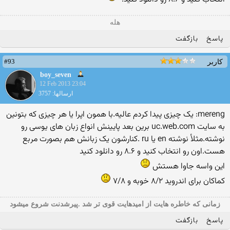
هله
پاسخ
بازگفت
#93
کاربر
boy_seven
12 Feb 2013 23:04
ارسالها: 3757
mereng: یک چیزی پیدا کردم عالیه.با همون اپرا یا هر چیزی که بتونین
به سایت ‏uc.web.com‏ برین بعد پایینش انواع زبان های یوسی رو
نوشته.مثلأ نوشته ‏en‏ یا ‏ru‏ .کنارشون یک زبانش هم بصورت مربع
هست.اون رو انتخاب کنید و ۸.۶ رو دانلود کنید
این واسه جاوا هستش
کماکان برای اندروید ۸/۲ خوبه و ۷/۸
زمانی که خاطره هایت از امیدهایت قوی تر شد .پیرشدنت شروع میشود
پاسخ
بازگفت