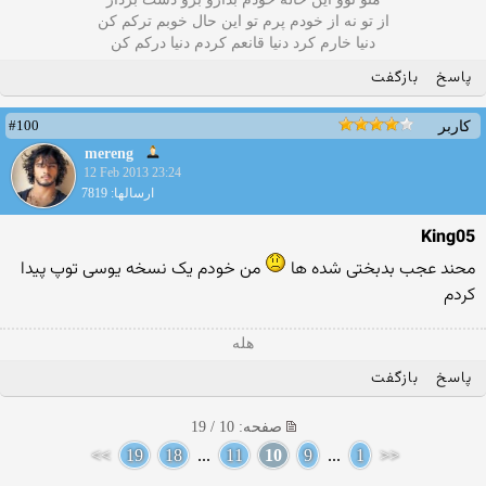
از تو نه از خودم پرم تو این حال خوبم ترکم کن
دنیا خارم کرد دنیا قانعم کردم دنیا درکم کن
پاسخ
بازگفت
#100
کاربر
mereng
12 Feb 2013 23:24
ارسالها: 7819
King05
محند عجب بدبختی شده ها ‎
‎‏ من خودم یک نسخه یوسی توپ پیدا
کردم
هله
پاسخ
بازگفت
صفحه: 10 / 19
>>
19
18
...
11
10
9
...
1
<<