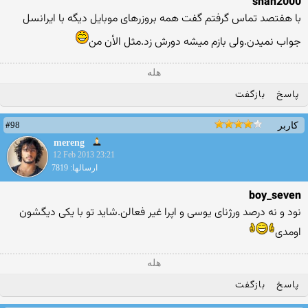
shah2000
با هفتصد تماس گرفتم گفت همه بروزرهای موبایل دیگه با ایرانسل
جواب نمیدن.ولی بازم میشه دورش زد.مثل الأن من‎
هله
پاسخ
بازگفت
#98
کاربر
mereng
12 Feb 2013 23:21
ارسالها: 7819
boy_seven
نود و نه درصد ورژنای یوسی و اپرا غیر فعالن.شاید تو با یکی دیگشون
اومدی‎
هله
پاسخ
بازگفت