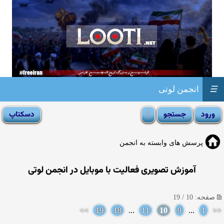
☰
انجمن لوتی
پرسش های وابسته به انجمن
آموزش تصویری فعالیت با موبایل در انجمن لوتی
صفحه: 10 / 19
>>
19
18
...
11
10
9
...
1
<<