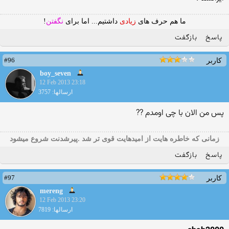
ما هم حرف های
زیادی
داشتیم... اما برای
نگفتن
!
پاسخ
بازگفت
#96
کاربر
boy_seven
12 Feb 2013 23:18
ارسالها: 3757
پس من الان با چی اومدم ??
زمانی که خاطره هایت از امیدهایت قوی تر شد .پیرشدنت شروع میشود
پاسخ
بازگفت
#97
کاربر
mereng
12 Feb 2013 23:20
ارسالها: 7819