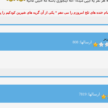
هر نفر یه ایپی میده؟ اگه اینجوری باشه که خیلی عالیه
مام خنده های تلخ امروزم را می دهم * یکی از آن گریه های شیرین کودکیم را 
بر
ارسالها: 808
ارسالها: 7819