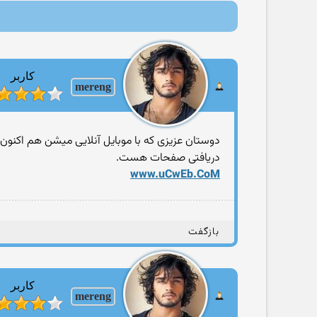
کاربر
mereng
دوستان عزیزی که با موبایل آنلایی میشن هم اکنون
دریافتی صفحات هست.
www.uCwEb.CoM
بازگفت
کاربر
mereng