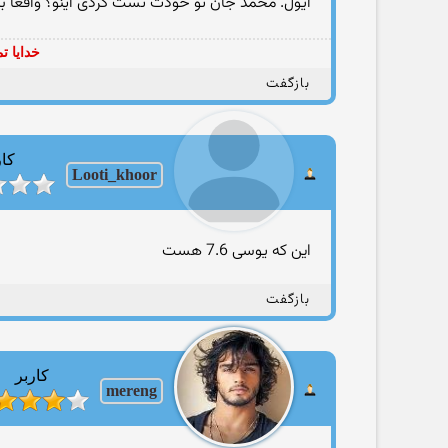
ایول. محمد جان تو خودت تست کردی اینو؟ واقعا به 
خدایا ت
بازگفت
کار
Looti_khoor
این که یوسی 7.6 هست
بازگفت
کاربر
mereng