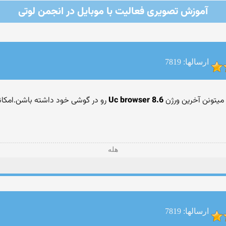
آموزش تصویری فعالیت با موبایل در انجمن لوتی
ارسالها: 7819
 میتونن آخرین ورژن
Uc browser 8.6
‎‏ رو در گوشی خود داشته باشن.امکا
هله
ارسالها: 7819