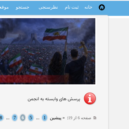
خانه
ثبت نام
نظرسنجی
جستجو
موقع
پرسش های وابسته به انجمن
:
« پیشین
1
...
5
6
7
...
8
صفحه 6 از 19