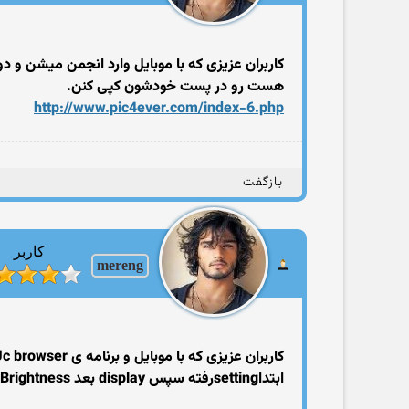
هست رو در پست خودشون کپی کنن.
http://www.pic4ever.com/index-6.php
بازگفت
کاربر
mereng
کاربران عزیزی که با موبایل و برنامه ی ‏Uc browser‏ وارد انجمن میشن و رنگ قالب انجمن اذیتشون میکنه به ترتیت زیر عمل کرده و نور صفحه را کم کنند.
ابتداsettingرفته سپس ‏display‏ بعد ‏Brightness‏ و بعد روشنایی را روی ۸۰ بگذارید