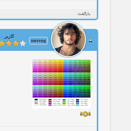
بازگفت
کاربر
mereng