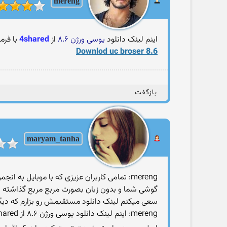
mereng
اینم لینک دانلود
از
4shared
Downlod uc broser 8.6
بازگفت
maryam_tanha
mereng: تمامی کاربران عزیزی که با موبایل 
گوشی شما و بدون زبان بصورت مربع مربع گذاشته شد
سعی میکنم لینک دانلود مستقیمش رو بزارم که دیگه ن
mereng: اینم لینک دانلود ‎یوسی ورژن ۸.۶‏‎ از 4shared‎‏ با فرمت ‎جار‎