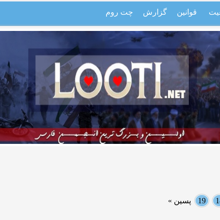
یت
قوانین
گزارش
چت روم
1
19
پسین »