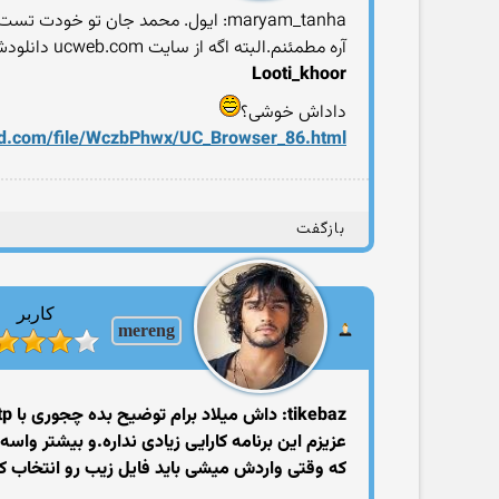
maryam_tanha: ایول. محمد جان تو خودت تست کردی اینو؟ واقعا به هر نفر یه ایپی میده؟اگه اینجوری باشه که خیلی عالیه
آره مطمئنم.البته اگه از سایت ‏ucweb.com‏ دانلودش بشه بهتره.آخه واسه همه سیستم عامل ها گذاشته.
Looti_khoor
داداش خوشی؟‎
ed.com/file/WczbPhwx/UC_Browser_86.html
بازگفت
کاربر
mereng
tikebaz: داش میلاد برام توضیح بده چجوری با blu ftpفایل زیپ پسورد دارو باز کنم.اگه میشه توضیح بده.من برنامرو دارم
که وقتی واردش میشی باید فایل زیب رو انتخاب کنی و ‏cantinue‏ رو بزنی.فقط 