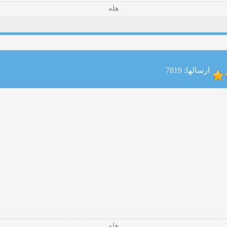
هله
ارسالها: 7819
هله