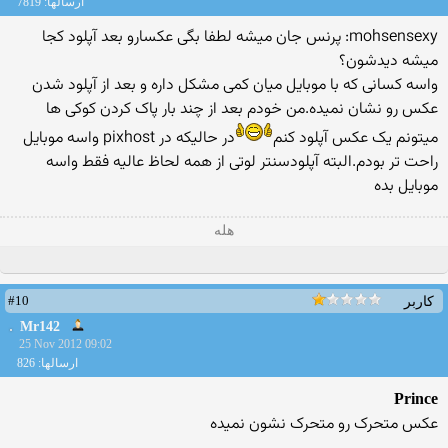
ارسالها: 7819
mohsensexy: پرنس جان میشه لطفا بگی عکسارو بعد آپلود کجا
میشه دیدشون؟
واسه کسانی که با موبایل میان کمی مشکل داره و بعد از آپلود شدن
عکس رو نشان نمیده.من خودم بعد از چند بار پاک کردن کوکی ها
میتونم یک عکس آپلود کنم‎
‎در حالیکه در ‏pixhost‏ واسه موبایل
راحت تر بودم.البته آپلودسنتر لوتی از همه لحاظ عالیه فقط واسه
موبایل بده‎
هله
#10
کاربر
Mr142
25 Nov 2012 09:02
ارسالها: 826
Prince
عکس متحرک رو متحرک نشون نمیده