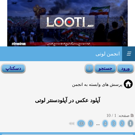
☰
انجمن لوتی
پرسش های وابسته به انجمن
آپلود عکس در آپلودسنتر لوتی
صفحه: 1 / 10
>>
10
9
...
4
3
2
1