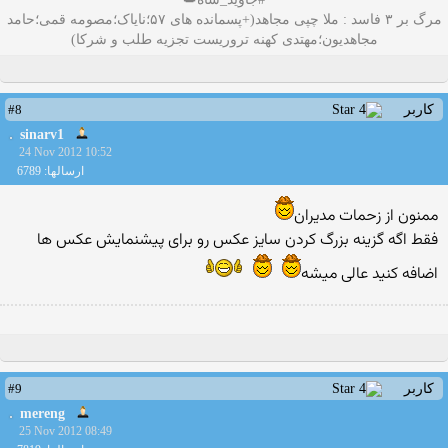
مرگ بر ۳ فاسد : ملا چپی مجاهد(+پسمانده های ۵۷؛نایاک؛مصومه قمی؛حامد
مجاهدیون؛مهتدی کهنه تروریست تجزیه طلب و شرکا)
#8
کاربر
sinarv1
24 Nov 2012 10:52
ارسالها: 6789
ممنون از زحمات مديران
فقط اگه گزينه بزرگ کردن سايز عکس رو براى پيشنمايش عکس ها
اضافه کنيد عالى ميشه
#9
کاربر
mereng
25 Nov 2012 08:49