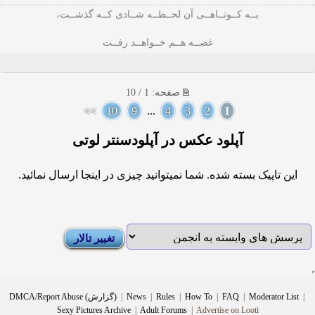
بــه کــوتــاهــی آن لحــظــه شــادی کــه گذشــت،
غصــه هــم خــواهــد رفــت
صفحه: 1 / 10
>>
10
9
...
4
3
2
1
آپلود عکس در آپلودسنتر لوتی
این تاپیک بسته شده. شما نمیتوانید چیزی در اینجا ارسال نمائید.
|
Moderator List
|
FAQ
|
How To
|
Rules
|
News
|
DMCA/Report Abuse (گزارش)
Sexy Pictures Archive
|
Adult Forums
|
Advertise on Looti