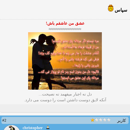
سپاس
عشق من عاشقم باش!
≈≈≈≈≈≈≈≈≈≈≈≈≈≈
دل نه اجبار میفهمد نه نصیحت...
آنکه لایق دوست داشتن است را دوست می دارد.
#2
کاربر
christopher