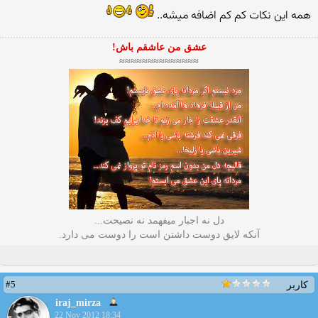
همه این نکات کم کم اضافه میشه..
عشق من عاشقم باش!
≈≈≈≈≈≈≈≈≈≈≈≈≈≈
دل نه اجبار میفهمد نه نصیحت...
آنکه لایق دوست داشتن است را دوست می دارد.
#5
کاربر
iraj_mirza
22 Nov 2012 18:34