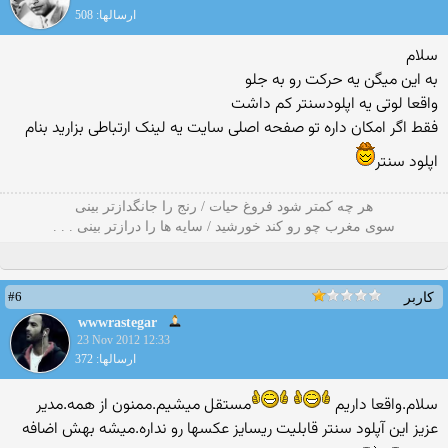
ارسالها: 508
سلام
به این میگن یه حرکت رو به جلو
واقعا لوتی یه اپلودسنتر کم داشت
فقط اگر امکان داره تو صفحه اصلی سایت یه لینک ارتباطی بزارید بنام
اپلود سنتر
هر چه کمتر شود فروغ حیات / رنج را جانگدازتر بینی
سوی مغرب چو رو کند خورشید / سایه ها را درازتر بینی . . .
#6
کاربر
wwwrastegar
23 Nov 2012 12:33
ارسالها: 372
سلام.واقعا داریم
مستقل میشیم.ممنون از همه.مدیر
عزیز این آپلود سنتر قابلیت ریسایز عکسها رو نداره.میشه بهش اضافه