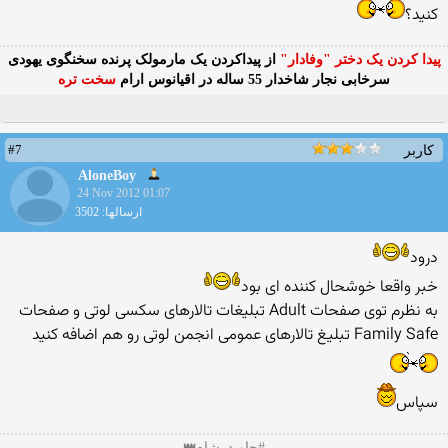
کنید؟
پیدا کردن یک دختر "وفادار"
از پیداکردن یک مارمولک پرنده سخنگوی یهودی
سرخابی نجار شاخدار 55 ساله در اقیانوس ارام
سخت تره
#7
کاربر
AloneBoy
24 Nov 2012 01:07
ارسالها: 3502
درود
خبر واقعا خوشحال کننده ای بود
به نظرم توی صفحات Adult تبلیغات تالارهای سکسی لوتی و صفحات
Family Safe تبلیغ تالارهای عمومی انجمن لوتی رو هم اضافه کنید
سپاس
#جاوید_شاه👑