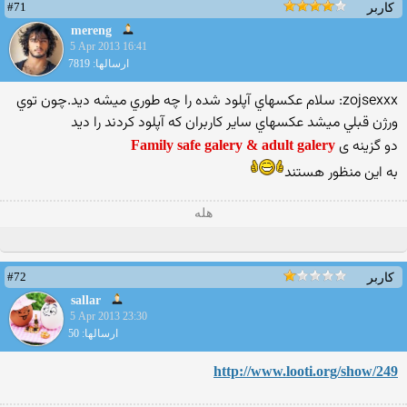
#71
کاربر
mereng
5 Apr 2013 16:41
ارسالها: 7819
zojsexxx: سلام عکسهاي آپلود شده را چه طوري ميشه ديد.چون توي
ورژن قبلي ميشد عکسهاي ساير کاربران که آپلود کردند را ديد
دو گزینه ی
Family safe galery & adult galery
به این منظور هستند‎
هله
#72
کاربر
sallar
5 Apr 2013 23:30
ارسالها: 50
http://www.looti.org/show/249