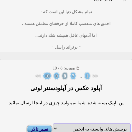
تمام مشكل دنیا این است كه :
احمق های متعصب كاملا از حرفشان مطمئن هستند ،
اما آدمهای عاقل همیشه شك دارند...
" برتراند راسل "
صفحه: 8 / 10
>>
10
9
8
7
...
1
<<
آپلود عکس در آپلودسنتر لوتی
این تاپیک بسته شده. شما نمیتوانید چیزی در اینجا ارسال نمائید.