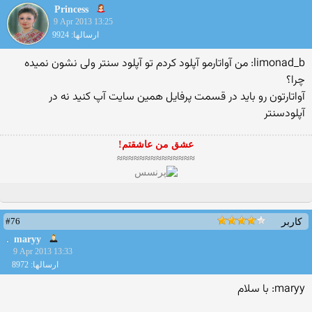
Princess
9 Apr 2013 13:25
ارسالها: 9924
limonad_b: من آواتارمو آپلود کردم تو آپلود سنتر ولی نشون نمیده
چرا؟
آواتارتون رو باید در قسمت پرفایل همین سایت آپ کنید نه در
آپلودسنتر
عشق من عاشقتم!
≈≈≈≈≈≈≈≈≈≈≈≈≈≈
#76
کاربر
maryy
9 Apr 2013 13:33
ارسالها: 8972
maryy: با سلام