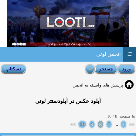
☰
انجمن لوتی
پرسش های وابسته به انجمن
آپلود عکس در آپلودسنتر لوتی
صفحه: 8 / 10
>>
10
9
8
7
...
1
<<