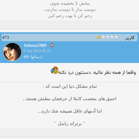
ببخش تا بخشیده شوی.
دوست بدار تا دوست بدارنت.
رحم کن تا بهت رحم کنن.
#73
کاربر
behnaz1989
6 Apr 2013 00:25
ارسالها: 489
واقعا از همه نظر عالیه. دستتون درد نکنه
تمام مشكل دنیا این است كه :
احمق های متعصب كاملا از حرفشان مطمئن هستند ،
اما آدمهای عاقل همیشه شك دارند...
" برتراند راسل "