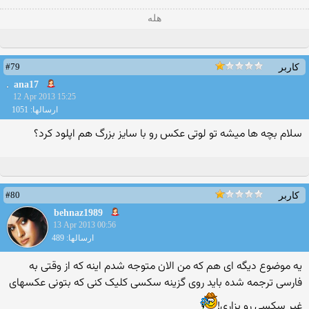
هله
#79
کاربر
ana17
12 Apr 2013 15:25
ارسالها: 1051
سلام بچه ها میشه تو لوتی عکس رو با سایز بزرگ هم اپلود کرد؟
#80
کاربر
behnaz1989
13 Apr 2013 00:56
ارسالها: 489
یه موضوع دیگه ای هم که من الان متوجه شدم اینه که از وقتی به
فارسی ترجمه شده باید روی گزینه سکسی کلیک کنی که بتونی عکسهای
غیر سکسی رو بزاری!