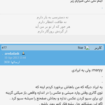
اینم تکی تکی میزارم زیر
نه دسترسی به یار دارم
نه طاقت انتظار دارم
هر جور که از تو بر من آید
از گردش روزگار دارم
#77
کاربر
aredadash
10 Apr 2013 13:44
ارسالها: 3650
maryy: ولی یه ایرادی
.
.
یه ایراد دیگه که من باهاش برخورد کردم اینه که
توی گالری وقتی وارد میشی و عکس را در اندازه واقعی باز میکنی گزینه
ای برای سیو کردن عکس نداره و بجاش صفحع را میشه سیو کرد .
اگه این مشکلم حل بشه فکر کنم بهتر باشه .