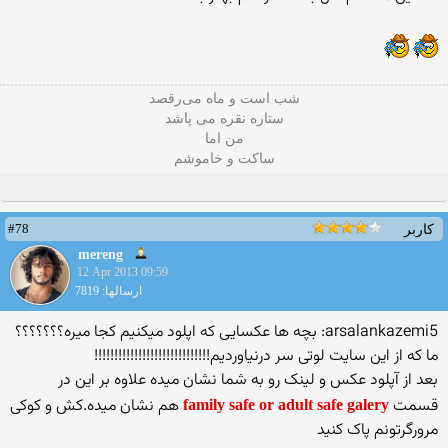
شب است و ماه می‌رقصد
ستاره نقره می پاشد
من اما
ساکت و خاموشم
#78
کاربر
mereng
12 Apr 2013 09:59
ارسالها: 7819
arsalankazemi5: بچه ها عکسایی که اپلود میکنیم کجا میره؟؟؟؟؟؟؟
ما که از این سایت لوتی سر درنیاوردیم!!!!!!!!!!!!!!!!!!!!!!!!!!!!!
بعد از آپلود عکس و لینک رو به شما نشان میده علاوه بر این در
قسمت
‎‏ هم نشان میده.کش و کوکی
family safe or adult safe galery
مرورگرتونم پاک کنید