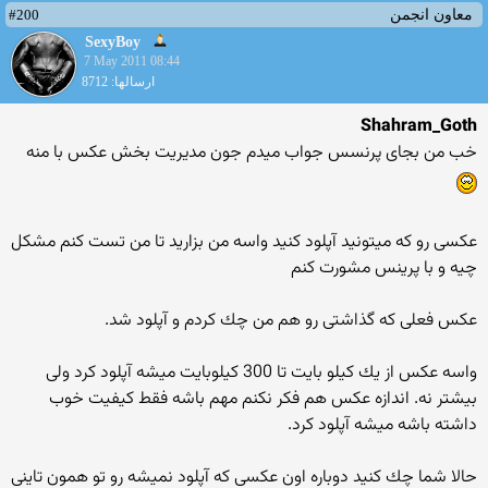
#200
معاون انجمن
SexyBoy
7 May 2011 08:44
ارسالها: 8712
Shahram_Goth
خب من بجای پرنسس جواب میدم جون مدیریت بخش عكس با منه
عكسی رو كه میتونید آپلود كنید واسه من بزارید تا من تست كنم مشكل
چیه و با پرینس مشورت كنم
عكس فعلی كه گذاشتی رو هم من چك كردم و آپلود شد.
واسه عكس از یك كیلو بایت تا 300 كیلوبایت میشه آپلود كرد ولی
بیشتر نه. اندازه عكس هم فكر نكنم مهم باشه فقط كیفیت خوب
داشته باشه میشه آپلود كرد.
حالا شما چك كنید دوباره اون عكسی كه آپلود نمیشه رو تو همون تاینی