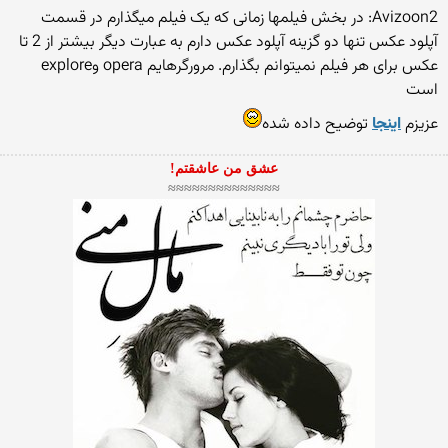
Avizoon2: در بخش فیلمها زمانی که یک فیلم میگذارم در قسمت
آپلود عکس تنها دو گزینه آپلود عکس دارم به عبارت دیگر بیشتر از 2 تا
عکس برای هر فیلم نمیتوانم بگذارم. مرورگرهایم opera وexplore
است
عزیزم
اینجا
توضیح داده شده
عشق من عاشقتم!
≈≈≈≈≈≈≈≈≈≈≈≈≈≈