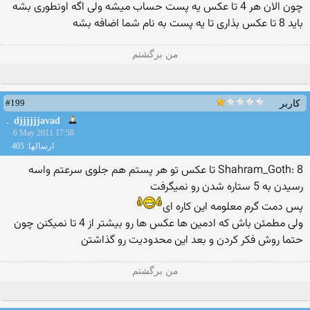
چون الان هر 4 تا عکس یه پست حساب میشه ولی اگه اونطوری بشه
باید 8 تا عکس بذاری تا یه پست به نام شما اضافه بشه
من برگشتم
#199
کاربر
djjjjjjavad
6 May 2011 17:58
ارسالها: 405
Shahram_Goth: 8 تا عكس تو هر پستم هم جلوی سرعتم واسه
رسیدن به 5 ستاره شدن رو نمیگرفت
پس دمت گرم معلومه این كاره ای
ولی مطمئن باش كه ادمین ها عكس ها رو بیشتر از 4 تا نمیكنن چون
حتما روش فكر كردن و بعد این محدودیت رو گذاشتن
من برگشتم