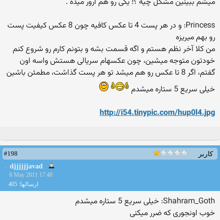
میشم ببینین مشكل چیه ؟! یكی رو هم ارور میده .
Princess: و در هر پست 4 تا عكس كافیه چون 8 عكس كیفیت پست
رو بهم میریزه
من كلا آخر نظم هستم و اگه قسمت بشه و بتونم كارم رو شروع كنم
خودتون متوجه میشین، چون عكسهام سریالی هستش واسه اون
گفتم، اگر 8 تا عكس رو هم میشد تو هر پست گذاشت، مطمئن باشین
خیلی سریع 5 ستاره میشدم
http://i54.tinypic.com/hup0l4.jpg
#198
کاربر
djjjjjjavad
6 May 2011 17:48
ارسالها: 405
Shahram_Goth: خیلی سریع 5 ستاره میشدم
خوب اونجوری که ضرر میکنی