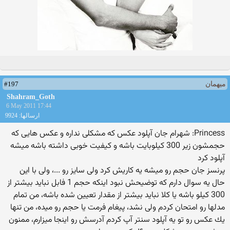
#197
میهمان
Shahram_Goth
6 May 2011 17:44
ارسالها: 9924
Princess: شهرام جان آپلود عكس كه مشكلی نداره و عكس هایی كه
حجمشون زیر 300 كیلوبایت باشه و كیفیت خوبی داشته باشه میشه
آپلود كرد
پرنسز جان حجم رو میشه یه كاریش كرد ولی سایز رو ...، ولی با این
حال یه سوال دارم كه توضیحش نبود اینكه حجم 1 فابل نباید بیشتر از
300 كیلو باشه یا كلا نباید بیشتر از مقدار تعیین شده باشه، من تمام
مدلها رو امتحان كردم ولی نشد، پیغام فرمت یا حجم رو میده، من تنها
یك عكس رو تو یه آپلود سنتر آپ كردم آدرسش رو اینجا میزارم، ممنون