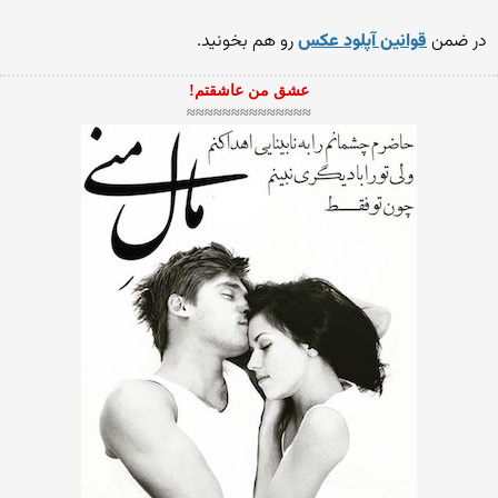
در ضمن
قوانین آپلود عكس
رو هم بخونید.
عشق من عاشقتم!
≈≈≈≈≈≈≈≈≈≈≈≈≈≈