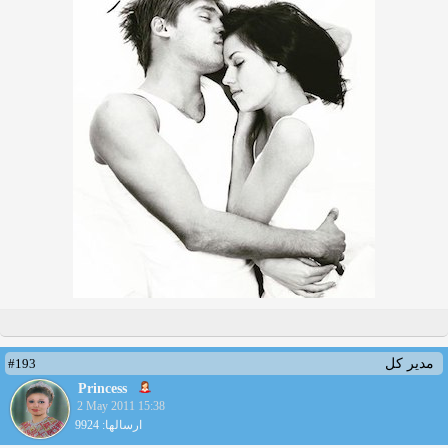
#193
مدیر کل
Princess
2 May 2011 15:38
ارسالها: 9924