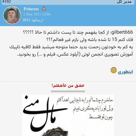
#192
مدیر کل
Princess
2 May 2011 13:04
ارسالها: 9924
gilbert666: از كجا بفهمم چند تا پست داشتم تا حالا ؟؟؟؟؟
فك كنم 15 تا شده باشه ولی بازم غیر فعالم؟؟؟
یه كم به خودتون زحمت بدید حتما متوجه میشید فقط كافیه تاپیك
آموزش تصویری انجمن لوتی (آپلود عکس، فیلم و ...) رو بخونید.
اینطوری
عشق من عاشقتم!
≈≈≈≈≈≈≈≈≈≈≈≈≈≈