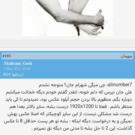
#195
میهمان
Shahram_Goth
5 May 2011 10:08
ارسالها: 9924
alinumber7: چی میگی شهرام جان؟ متوجه نشدم
علی جان نپرس كه دلم خونه، انقدر گفتم خودم دیگه خجالت میكشم
دوباره بگم، منظورم بالا بردن حجم آپلود عكس بود، نمیدونم تا كی باید
منتظر باشم . فعلا تا 1920x1200 درست بشه، سایز بالاتر بعدا هم
درست شد مشكلی نیست، از این سایز كوچیكتر كه اصلا عكس بهش
نمیگن و یه درخواست دیگه اینكه : بشه تو هر پست حداقل 8 تا عكس
گذاشت، این 2 تا حل بشه تا مدتی من دیگه نق نمیزنم .