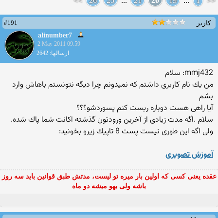
>>
26
25
...
21
20
19
...
1
<<
#191
کاربر
alinumber7
2 May 2011 09:59
ارسالها: 2642
mmj432: سلام
من یك نام كاربری داشتم كه نمیدونم چرا دیگه نتونستم باهاش وارد
بشم
آیا راهی هست دوباره ریست كنم پسوردشو؟؟؟
سلام .اگه مدت زیادی از آخرین ورودتون گذشته اكانت شما پاك شده.
ولی اگه این طوری نیست پست 8 تاپیك زیرو بخونید:
آموزش تصویری
عقده یعنی کسی که اولین بار میره تو لیست، مدتش طبق قوانین باید سه روز
باشه ولی یهو میشه دو ماه