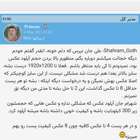
#196
مدیر کل
Princess
6 May 2011 13:20
ارسالها: 9924
Shahram_Goth: علی جان نپرس كه دلم خونه، انقدر گفتم خودم
دیگه خجالت میكشم دوباره بگم، منظورم بالا بردن حجم آپلود عكس
بود، نمیدونم تا كی باید منتظر باشم . فعلا تا 1920x1200 درست بشه،
سایز بالاتر بعدا هم درست شد مشكلی نیست، از این سایز كوچیكتر كه
اصلا عكس بهش نمیگن و یه درخواست دیگه اینكه : بشه تو هر پست
حداقل 8 تا عكس گذاشت، این 2 تا حل بشه تا مدتی من دیگه نق
نمیزنم .
شهرام جان آپلود عكس كه مشكلی نداره و عكس هایی كه حجمشون
زیر 300 كیلوبایت باشه و كیفیت خوبی داشته باشه میشه آپلود كرد.
و در هر پست 4 تا عكس كافیه چون 8 عكس كیفیت پست رو بهم
میریزه