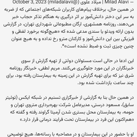
— Milad Alavi | میلاد علوی (@miladalavii) October 3, 2023
در همین حال، برخلاف پیام‌های کاربران شبکه‌های اجتماعی که از ضربه
به سر این دختر دانش‌آموز بر اثر درگیری به هنگام تذکر حجاب خبر
می‌دهند، روزنامه همشهری، ارگان مطبوعاتی شهرداری تهران، در گزارشی
بدون ارائه ویدئو یا سندی مدعی شده که «هیچ‌گونه برخورد لفظی و
فیزیکی بین این دانش‌آموز و کارکنان مترو رخ نداده و به هیچ عنوان
چنین چیزی ثبت و ضبط نشده است»*.
این ادعا در حالی است مسئولان دولتی از تهیه گزارش از سوی
خبرنگاران در این مورد جلوگیری می‌کنند. مریم لطفی، خبرنگار روزنامه
شرق نیز که برای تهیه گزارش در این زمینه به بیمارستان رفته بود، برای
چند ساعت بازداشت شده بود.
در همین حال بنا به گزارشی از خبرگزاری تسنیم در شبکه ایکس (توئیتر
سابق)، مسعود درستی، مدیرعامل شرکت بهره‌برداری متروی تهران و
حومه، به بیمارستان محل بستری شدن آرمیتا گراوند رفته و گفته که
«هم‌اکنون این فرد در بیمارستان تحت فرایند درمانی قرار دارد.»
او با حضور در این بیمارستان و در مصاحبه با رسانه‌ها، هیچ توضیحی