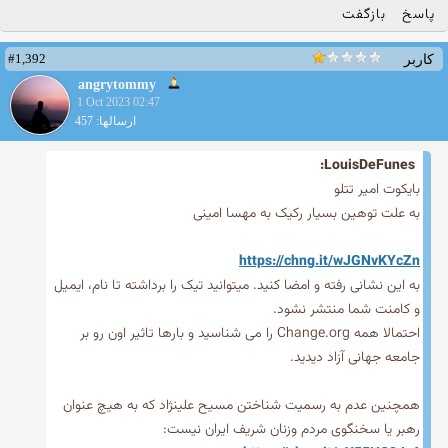
پاسخ
بازگفت
#1,392
کاربر
angrytommy
1 Oct 2023 02:47
ارسالها: 457
LouisDeFunes:
بایکوت امیر تتلو
به علت توهین بسیار رکیک به مهسا امینی
https://chng.it/wJGNvKYcZn
به این نشانی رفته و امضا کنید. میتوانید تیک را برداشته تا نام، ایمیل
و کامنت شما منتشر نشود.
احتمالا همه Change.org را می شناسید و بارها تاثیر اون رو بر
جامعه جهانی آزاد دیدید.
همچنین عدم به رسمیت شناختن مسیح علینژاد که به هیچ عنوان
رهبر یا سخنگوی مردم وزنان شریف ایران نیست: