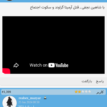
با شاهین نجفی ـ قتل آرمیتا گراوند و سکوت اجتماع
پاسخ
بازگفت
#1,399
کاربر
realsex_mazyar
25 Jan 2024 00:50
ارسالها: 2853