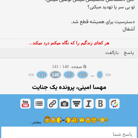
تو بی سر پا تهدید میکنی؟
دسترسیت یرای همیشه قطع شد.
آشغال
هر کجای زندگیم را که نگاه میکنم درد میکند...
پاسخ
بازگفت
صفحه: 140 / 141
>>
141
140
139
138
...
1
<<
مهسا امینی، پرونده یک جنایت
بیشتر...