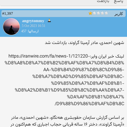
پاسخ
بازگفت
#1,397
کاربر
angrytommy
5 Oct 2023 16:51
ارسالها: 457
شهین احمدی، مادر آرمیتا گراوند، بازداشت شد
لینک خبر ایران وایر:https://iranwire.com/f
a/news-1/121220-
%D8%A8%D8%A7
%D8%B2%D8%AF%D8%A7%D8%B4%D8%
AA-%D8%B4%D9%87%DB%8C%D9%86-
%D8%A7%D8%AD%D9%85%D8%AF%DB%
8C-
%D9%85%D8%A7%D8%AF%D8%B1-
%D8%A2%D8%B1%D9%85%DB%8C%D8%
AA%D8%A7-
%DA%AF%D8%B1%D8%A7%
D9%88%D9%86%D8%AF%DB%8C/
بر اساس گزارش سازمان حقو‌بشری هه‌نگاو، «شهین احمدی»، مادر
«آرمیتا گراوند»، دختر ۱۶ ساله قربانی حجاب اجباری که هم‌اکنون در