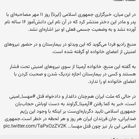
در این میان، خبرگزاری جمهوری اسلامی (ایرنا) روز ۱۱ مهر مصاحبه‌ای با
پدر و مادر این دختر منتشر کرد که در آن نام این دانش‌آموز ۱۶ ساله نام
آورده نشد و به وضعیت جسمی فعلی او نیز اشاره‌ای نشد.
منبع رادیو فردا می‌گوید که این ویدئو در بیمارستان و در حضور نیروهای
امنیتی از اعضای خانواده او گرفته شده است.
به گفته این منبع، خانواده آرمیتا از سوی نیروهای امنیتی تحت فشار
هستند و کسی در بیمارستان اجازه نزدیک شدن و صحبت کردن با
اعضای خانواده او را ندارد.
در حالی که ملت ایران هم‌چنان داغدار و دادخواه قتل #مهسا_امینی
است، خبر به کما رفتن #آرمیتا_گراوند به دست اوباش حجاب‌بان
جمهوری اسلامی تایید دگرباره‌ای‌ست بر اینکه با وجود این رژیم
ضدایرانی، جان فرزندان ایران هر روز و هر لحظه در خطر است.جمهوری
اسلامی این بار نیز چون قتل مهسا... pic.twitter.com/TaPxOzZV2K