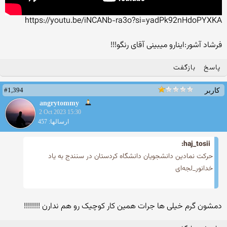
https://youtu.be/iNCANb-ra3o
?si=yadPk92nHdoPYXKA
فرشاد آشور:اینارو میبینی آقای رنگو!!!
پاسخ
بازگفت
#1,394
کاربر
angrytommy
2 Oct 2023 15:30
ارسالها: 457
haj_tosii:
حرکت نمادین دانشجویان دانشگاه کردستان در سنندج به یاد
خدانور_لجه‌ای
دمشون گرم خیلی ها جرات همین کار کوچیک رو هم ندارن !!!!!!!!