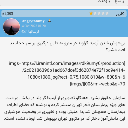
پاسخ
بازگفت
#1,395
کاربر
angrytommy
4 Oct 2023 01:20
ارسالها: 457
بی‌هوش شدن آرمیتا گراوند در مترو به دلیل درگیری بر سر حجاب یا
افت فشار؟
m/images/rdk9umy0/production
[imgs=https://i.iranintl.co
/2c02186396b1ad667dcef3d6287
4e72f1bd9e414-
1080x1080.jpg?
rect=0,75,1080,810&w=800&h=6
00&fm=webp&q=70][/imgs]
سازمان حقوق بشری هه‌نگاو تصویری از آرمیتا گراوند در بخش مراقبت
های ویژه بیمارستان فجر تهران منتشر کرده و نوشته که فضای اطراف
بیمارستان همچنان شدیدا امنیتی بوده و تغییری در وضعیت هوشیاری
این دانش‌آموز دختر که در متروی تهران بیهوش شد ایجاد نشده است.