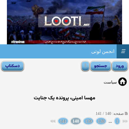
☰
انجمن لوتی
سیاست
مهسا امینی، پرونده یک جنایت
صفحه: 140 / 141
>>
141
140
139
138
...
1
<<