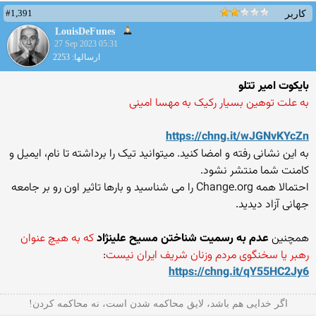
#1,391
کاربر
LouisDeFunes
27 Sep 2023 05:31
ارسالها: 2253
بایکوت امیر تتلو
به علت توهین بسیار رکیک به مهسا امینی
https://chng.it/wJGNvKYcZn
به این نشانی رفته و امضا کنید. میتوانید تیک را برداشته تا نام، ایمیل و
کامنت شما منتشر نشود.
احتمالا همه Change.org را می شناسید و بارها تاثیر اون رو بر جامعه
جهانی آزاد دیدید.
همچنین
عدم به رسمیت شناختن مسیح علینژاد
که به هیچ عنوان
رهبر یا سخنگوی مردم وزنان شریف ایران نیست
:
https://chng.it/qY55HC2Jy6
ﺍﮔﺮ ﺧﺪﺍﯾﯽ هم ﺑﺎﺷﺪ، ﻻﯾﻖ ﻣﺤﺎﮐﻤﻪ ﺷﺪﻥ ﺍﺳﺖ، ﻧﻪ ﻣﺤﺎﮐﻤﻪ ﮐﺮﺩﻥ!