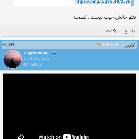
https://chng.it/qY55HC2Jy6
ت
تلو حالش خوب نیست . کصخله
پاسخ
بازگفت
#1,393
کاربر
angrytommy
2 Oct 2023 15:22
ارسالها: 457