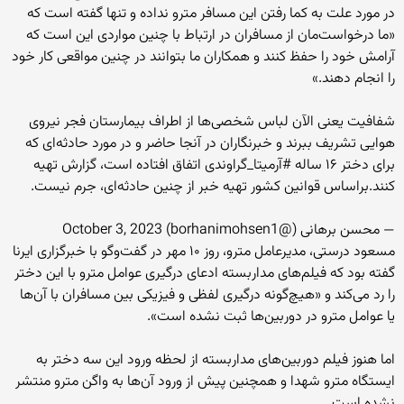
در مورد علت به کما رفتن این مسافر مترو نداده و تنها گفته است که
«ما درخواست‌مان از مسافران در ارتباط با چنین مواردی این است که
آرامش خود را حفظ کنند و همکاران ما بتوانند در چنین مواقعی کار خود
را انجام دهند.»
شفافیت یعنی الآن لباس شخصی‌ها از اطراف بیمارستان فجر نیروی
هوایی تشریف ببرند و خبرنگاران در آنجا حاضر و در مورد حادثه‌ای که
برای دختر ۱۶ ساله #آرمیتا_گراوندی اتفاق افتاده است، گزارش تهیه
کنند.براساس قوانین کشور تهیه خبر از چنین حادثه‌ای، جرم نیست.
— محسن برهانی (@borhanimohsen1) October 3, 2023
مسعود درستی، مدیرعامل مترو، روز ۱۰ مهر در گفت‌وگو با خبرگزاری ایرنا
گفته بود که فیلم‌های مداربسته ادعای درگیری عوامل مترو با این دختر
را رد می‌کند و «هیچ‌گونه درگیری لفظی و فیزیکی بین مسافران با آن‌ها
یا عوامل مترو در دوربین‌ها ثبت نشده است».
اما هنوز فیلم‌ دوربین‌های مداربسته از لحظه ورود این سه دختر به
ایستگاه مترو شهدا و همچنین پیش از ورود آن‌ها به واگن مترو منتشر
نشده است.