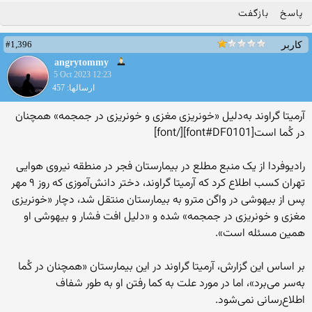
پاسخ
بازگفت
#1,396
کاربر
angrytommy
5 Oct 2023 12:23
ارسالها: 457
آرمیتا گراوند به‌دلیل «خونریزی مغزی و خونریزی در جمجمه» همچنان
در کُما است[font#DF0101][/font]
رادیوفردا از یک منبع مطلع در بیمارستان فجر در منطقه نیروی هوایی
تهران کسب اطلاع کرد که آرمیتا گراوند، دختر دانش‌آموزی که روز ۹ مهر
پس از بیهوشی در واگن مترو به بیمارستان منتقل شد، دچار «خونریزی
مغزی و خونریزی در جمجمه» شده و «دلیل افت فشار و بیهوشی او
همین مسئله است».
بر اساس این گزارش، آرمیتا گراوند در این بیمارستان «همچنان در کُما
به‌سر می‌برد»، اما در مورد علت به کما رفتن او به طور شفاف
اطلاع‌رسانی نمی‌شود.