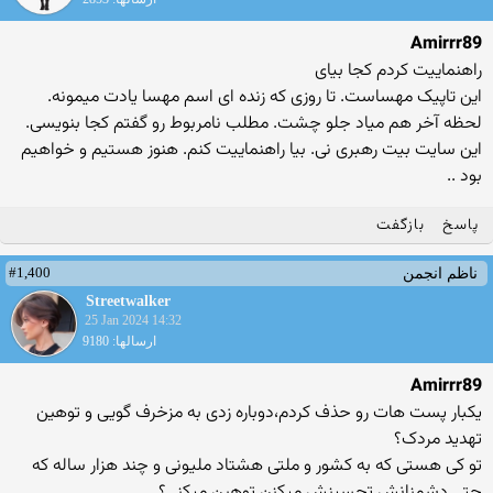
Amirrr89
راهنماییت کردم کجا بیای
این تاپیک مهساست. تا روزی که زنده ای اسم مهسا یادت میمونه.
لحظه آخر هم میاد جلو چشت. مطلب نامربوط رو گفتم کجا بنویسی.
این سایت بیت رهبری نی. بیا راهنماییت کنم. هنوز هستیم و خواهیم
بود ..
پاسخ
بازگفت
#1,400
ناظم انجمن
Streetwalker
25 Jan 2024 14:32
ارسالها: 9180
Amirrr89
یکبار پست هات رو حذف کردم،دوباره زدی به مزخرف گویی و توهین
تهدید مردک؟
تو کی هستی که به کشور و ملتی هشتاد ملیونی و چند هزار ساله که
حتی دشمنانش تحسینش میکنن توهین میکنی؟