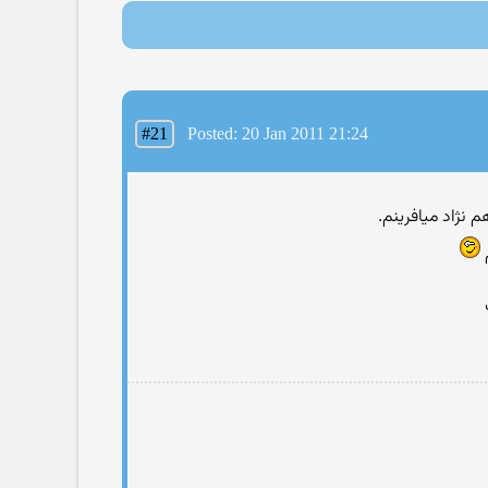
#21
Posted: 20 Jan 2011 21:24
م