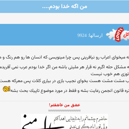
من اگه خدا بودم....
ارسالها: 9924
شكل حله اگرم نه قرار هر ملیتی باشه من اگر خدا بودم عرب نمی آفرید
ان جواب مشت مشت هست بخوای نجیب بازی در بیاری كلات پس معركه هست
بهتره قانون انجمن رعایت بشه و فقط در مورد موضوع تاپیك بحث بشه
عشق من عاشقتم!
≈≈≈≈≈≈≈≈≈≈≈≈≈≈