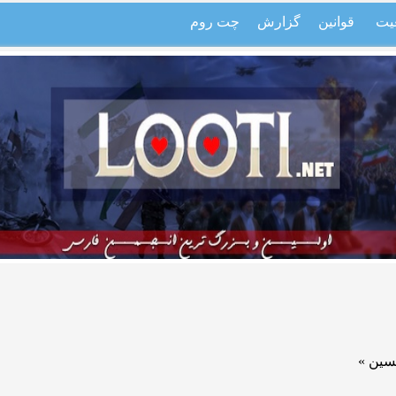
یت
قوانین
گزارش
چت روم
سین »