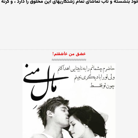
ود بنشسته و تاب تماشای تمام زشتکاریهای این مخلوق را دارد ، و گرنه
عشق من عاشقتم!
≈≈≈≈≈≈≈≈≈≈≈≈≈≈