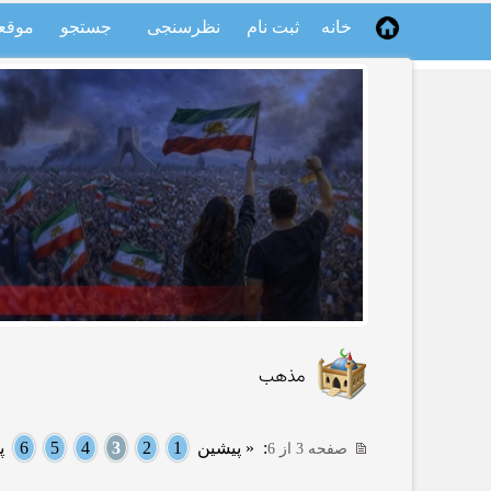
خانه
ثبت نام
نظرسنجی
جستجو
موقع
مذهب
:
« پیشین
1
2
3
4
5
6
پ
صفحه 3 از 6