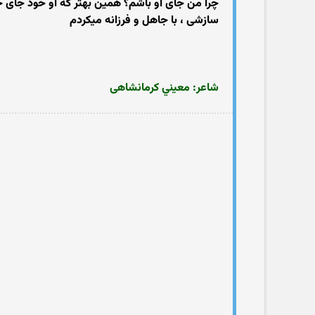
چرا من جای او باشم؟ همین بهتر که او خود جای خ
سازشی ، با جاهل و فرزانه میکردم
شاعر: معیني کرمانشاهی