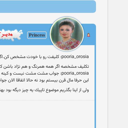
Princess
pooria_orosia: كلیفت رو با خودت مشخص كن.اگه میخوای اعراب رو نیافرینی پس چرا مینویسی كه انسان ها رو هم رنگ و هم نژاد میافرینم.
تكلیف مشخصه اگر همه همرنگ و هم نژاد باشن كه م
pooria_orosia: جواب مشت مشت نیست و كینه توزی هم خوب نیست
این حرفا مال قرن بیستم بود نه حالا اتفاقا ال
ولی از اینا بگذریم موضوع تاپیك یه چیز دیگه بود 