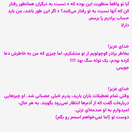
آيا تو واقعاً منظورت اين بوده که « نسبت به ديگران همانطور رفتار
کن که آنها نسبت به تو رفتار می‌کنند؟ » اگر اين طور باشد، من بايد
حساب برادرم را برسم.
دارلا
خدای عزيز!
بخاطر برادر کوچولويم از تو متشکرم، اما چيزی که من به خاطرش دعا
کرده بودم، يک توله سگ بود !!!!
جويس
خدای عزيز!
وقتی تمام تعطيلات باران باريد، پدرم خيلی عصبانی شد. او چيزهايی
درباره‌ات گفت که از آدم‌ها انتظار نمی‌رود بگويند. به هر حال،
اميدوارم به او صدمه‌ای نزنی.
دوست تو (اما نمی‌خواهم اسمم رو بگم)