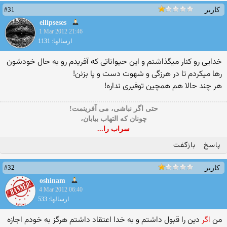
#31
کاربر
ellipseses
1 Mar 2012 21:46
ارسالها: 1131
خدایی رو کنار میگذاشتم و این حیواناتی که آفریدم رو به حال خودشون
رها میکردم تا در هرزگی و شهوت دست و پا بزنن!
هر چند حالا هم همچین توفیری نداره!
حتی اگر نباشی، می آفرینمت!
چونان که التهاب بیابان،
سراب را...
پاسخ
بازگفت
#32
کاربر
oshinam
4 Mar 2012 06:40
ارسالها: 533
من
اگر
دین را قبول داشتم و به خدا اعتقاد داشتم هرگز به خودم اجازه