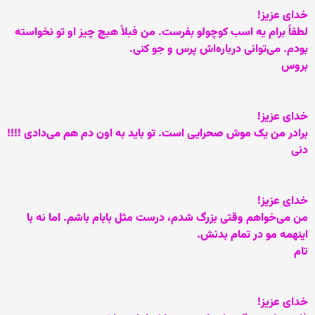
خدای عزيز!
لطفاً برام يه اسب کوچولو بفرست. من فبلاً هيچ چيز او تو نخواسته
بودم. می‌توانی درباره‌اش پرس و جو کنی.
بروس
خدای عزيز!
برادر من يک موش صحرايی است. تو بايد به اون دم هم می‌دادی !!!!
دنی
خدای عزيز!
من می‌خواهم وقتی بزرگ شدم، درست مثل بابام باشم. اما نه با
اينهمه مو در تمام بدنش.
تام
خدای عزيز!