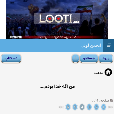
☰
انجمن لوتی
مذهب
من اگه خدا بودم....
صفحه: 4 / 6
>>
6
5
4
3
2
1
<<