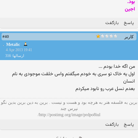
بود.
اجين
پاسخ
بازگفت
#40
کاربر
Metalic
4 Apr 2013 19:41
ارسالها: 316
من اگه خدا بودم ...
اول یه خاک تو سری به خودم میگفتم واس خلقت موجودی به نام
انسان
بعدم نسل عرب رو نابود میکردم
برین به فلسفه هنر به هرچه بود و هست و نیست . برین به دین برین بدین نگو
نپرس چند
http://postimg.org/image/prdpo8iul/
پاسخ
بازگفت