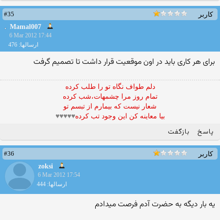
#35
کاربر
Mamal007
6 Mar 2012 17:44
ارسالها: 476
براى هر كارى بايد در اون موقعيت قرار داشت تا تصميم گرفت
دلم طواف نگاه تو را طلب کرده
تمام روز مرا چشمهات،شب کرده
شعار نيست که بيمارم از تبسم تو
بيا معاينه کن اين وجود تب کرده
♥♥♥♥♥
پاسخ
بازگفت
#36
کاربر
zoksi
6 Mar 2012 17:54
ارسالها: 444
يه بار ديگه به حضرت آدم فرصت ميدادم