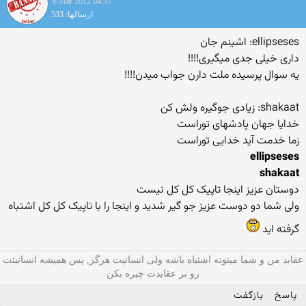
6 Mar 2012 04:37
ارسالها: 533
ellipseses: اشینم جان
داری خیلی جدی میگیری!!!!
یه سوال پرسیده ملت دارن جواب میدن!!!!
shakaat: زیادی جوگیره ولش کن
خدایا جهان پادشهای توراست
زما خدمت آید خدایی توراست
ellipseses
shakaat
دوستان عزیز اینجا تاپیک کل کل نیست
ولی شما دو دوست عزیز جو گیر شدید و اینجا را با تاپیک کل کل اشتباه
گرفته اید
عقاید من و شما میتونه اشتباه باشه ولی انسانیت هرگز, پس همیشه انسانیتت
رو بر عقایدت چیره بکن
پاسخ
بازگفت