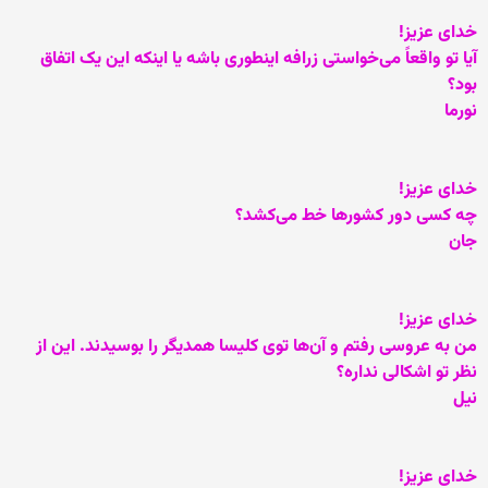
خدای عزيز!
آيا تو واقعاً می‌خواستی زرافه اينطوری باشه يا اينکه اين يک اتفاق
بود؟
نورما
خدای عزيز!
چه کسی دور کشورها خط می‌کشد؟
جان
خدای عزيز!
من به عروسی رفتم و آن‌ها توی کليسا همديگر را بوسيدند. اين از
نظر تو اشکالی نداره؟
نيل
خدای عزيز!