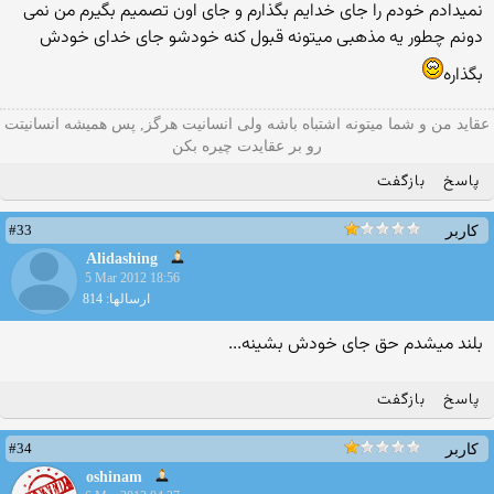
نمیدادم خودم را جای خدایم بگذارم و جای اون تصمیم بگیرم من نمی
دونم چطور یه مذهبی میتونه قبول کنه خودشو جای خدای خودش
بگذاره
عقاید من و شما میتونه اشتباه باشه ولی انسانیت هرگز, پس همیشه انسانیتت
رو بر عقایدت چیره بکن
پاسخ
بازگفت
#33
کاربر
Alidashing
5 Mar 2012 18:56
ارسالها: 814
بلند میشدم حق جای خودش بشینه...
پاسخ
بازگفت
#34
کاربر
oshinam