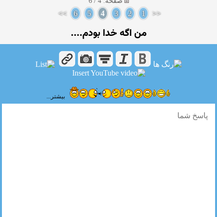
صفحه: 4 / 6
>>
6
5
4
3
2
1
<<
من اگه خدا بودم....
بیشتر...