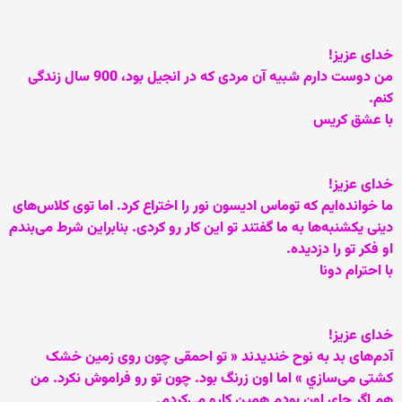
خدای عزيز!
من دوست دارم شبيه آن مردی که در انجيل بود، 900 سال زندگی
کنم.
با عشق کريس
خدای عزيز!
ما خوانده‌ايم که توماس اديسون نور را اختراع کرد. اما توی کلاس‌های
دينی يکشنبه‌ها به ما گفتند تو اين کار رو کردی. بنابراين شرط می‌بندم
او فکر تو را دزديده.
با احترام دونا
خدای عزيز!
آدم‌های بد به نوح خنديدند « تو احمقی چون روی زمين خشک
کشتی می‌سازي » اما اون زرنگ بود. چون تو رو فراموش نکرد. من
هم اگر جای اون بودم همين کارو می‌کردم.