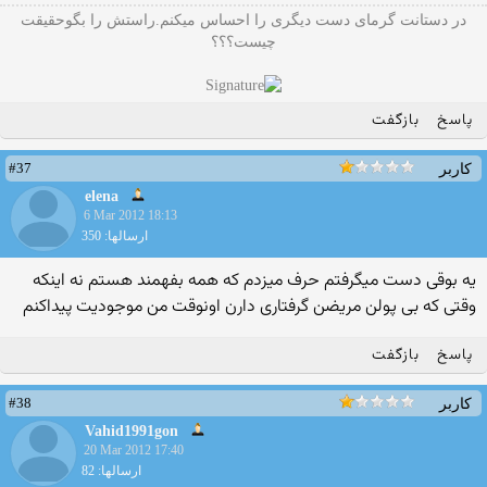
در دستانت گرمای دست دیگری را احساس میکنم.راستش را بگوحقیقت
چیست؟؟؟
پاسخ
بازگفت
#37
کاربر
elena
6 Mar 2012 18:13
ارسالها: 350
یه بوقی دست میگرفتم حرف میزدم که همه بفهمند هستم نه اینکه
وقتی که بی پولن مریضن گرفتاری دارن اونوقت من موجودیت پیداکنم
پاسخ
بازگفت
#38
کاربر
Vahid1991gon
20 Mar 2012 17:40
ارسالها: 82