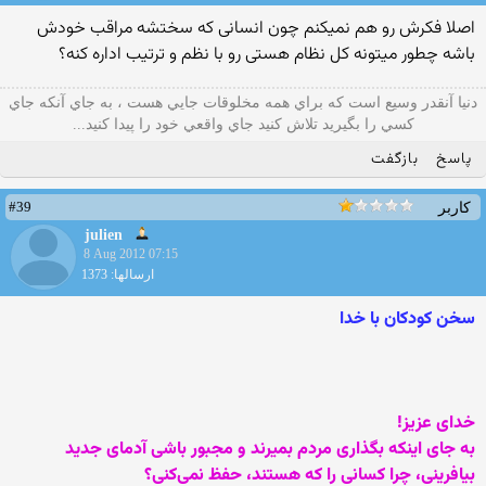
اصلا فکرش رو هم نمیکنم چون انسانی که سختشه مراقب خودش
باشه چطور میتونه کل نظام هستی رو با نظم و ترتیب اداره کنه؟
دنيا آنقدر وسيع است كه براي همه مخلوقات جايي هست ، به جاي آنكه جاي
كسي را بگيريد تلاش كنيد جاي واقعي خود را پيدا كنيد...
پاسخ
بازگفت
#39
کاربر
julien
8 Aug 2012 07:15
ارسالها: 1373
سخن کودکان با خدا
خدای عزيز!
به جای اينکه بگذاری مردم بميرند و مجبور باشی آدمای جديد
بيافرينی، چرا کسانی را که هستند، حفظ نمی‌کنی؟