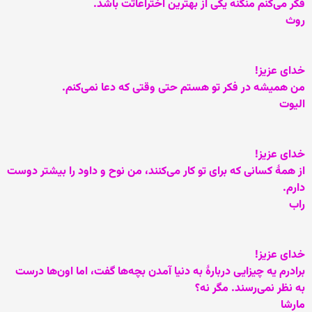
فکر می‌کنم منگنه يکی از بهترين اختراعاتت باشد.
روث
خدای عزيز!
من هميشه در فکر تو هستم حتی وقتی که دعا نمی‌کنم.
اليوت
خدای عزيز!
از همۀ کسانی که برای تو کار می‌کنند، من نوح و داود را بيشتر دوست
دارم.
راب
خدای عزيز!
برادرم يه چيزايی دربارۀ به دنيا آمدن بچه‌ها گفت، اما اون‌ها درست
به نظر نمی‌رسند. مگر نه؟
مارشا