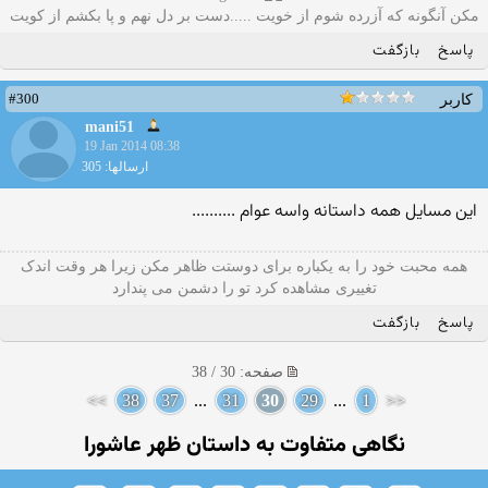
مکن آنگونه که آزرده شوم از خویت .....دست بر دل نهم و پا بکشم از کویت
پاسخ
بازگفت
#300
کاربر
mani51
19 Jan 2014 08:38
ارسالها: 305
این مسایل همه داستانه واسه عوام ..........
همه محبت خود را به یکباره برای دوستت ظاهر مکن زیرا هر وقت اندک
تغییری مشاهده کرد تو را دشمن می پندارد
پاسخ
بازگفت
صفحه: 30 / 38
>>
38
37
...
31
30
29
...
1
<<
نگاهی متفاوت به داستان ظهر عاشورا