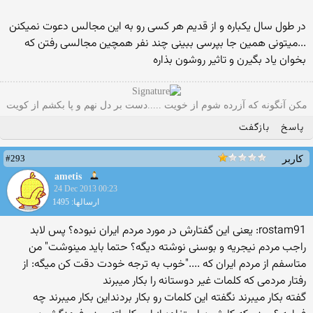
در طول سال یکباره و از قدیم هر کسی رو به این مجالس دعوت نمیکنن
...میتونی همین جا بپرسی ببینی چند نفر همچین مجالسی رفتن که
بخوان یاد بگیرن و تاثیر روشون بذاره
مکن آنگونه که آزرده شوم از خویت .....دست بر دل نهم و پا بکشم از کویت
پاسخ
بازگفت
#293
کاربر
ametis
24 Dec 2013 00:23
ارسالها: 1495
rostam91: یعنی این گفتارش در مورد مردم ایران نبوده؟ پس لابد
راجب مردم نیجریه و بوسنی نوشته دیگه؟ حتما باید مینوشت" من
متاسفم از مردم ایران که ...."خوب به ترجه خودت دقت کن میگه: از
رفتار مردمی که کلمات غیر دوستانه را بکار میبرند
گفته بکار میبرند نگفته این کلمات رو بکار بردنداین بکار میبرند چه