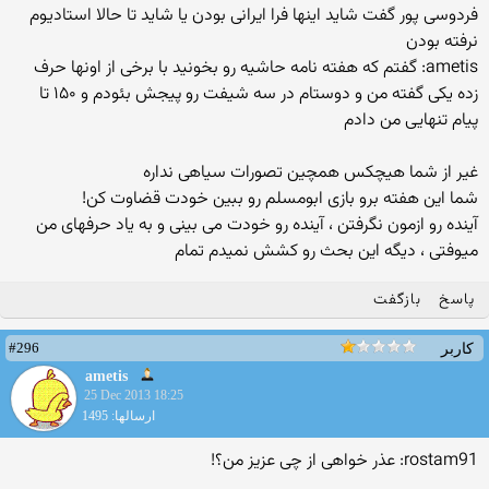
فردوسی پور گفت شاید اینها فرا ایرانی بودن یا شاید تا حالا استادیوم
نرفته بودن
ametis: گفتم که هفته نامه حاشیه رو بخونید با برخی از اونها حرف
زده یکی گفته من و دوستام در سه شیفت رو پیجش بئودم و ۱۵۰ تا
پیام تنهایی من دادم
غیر از شما هیچکس همچین تصورات سیاهی نداره
شما این هفته برو بازی ابومسلم رو ببین خودت قضاوت کن!
آینده رو ازمون نگرفتن ، آینده رو خودت می بینی و به یاد حرفهای من
میوفتی ، دیگه این بحث رو کشش نمیدم تمام
پاسخ
بازگفت
#296
کاربر
ametis
25 Dec 2013 18:25
ارسالها: 1495
rostam91: عذر خواهی از چی عزیز من؟!