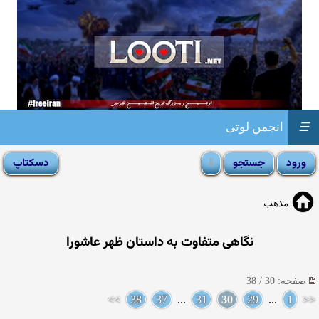
☰
انجمن لوتی
مذهب
نگاهی متفاوت به داستان ظهر عاشورا
صفحه: 30 / 38
>>
38
37
...
31
30
29
...
1
<<