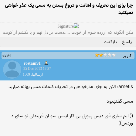
چرا برای این تحریف و اهانت و دروغ بستن به مسی یک عذر خواهی
نمیکنید
مکن آنگونه که آزرده شوم از خویت .....دست بر دل نهم و پا بکشم از کویت
پاسخ
بازگفت
#294
کاربر
rostam91
25 Dec 2013 17:37
ارسالها: 1509
ametis: الان به جای عذرخواهی در تحریف کلمات مسی بهانه میارید
مسی گفتهبود
(( ایم ساری فور دیس پیوپل بی کاز ایتس سو ان فریندلی تو سای د
وردس))