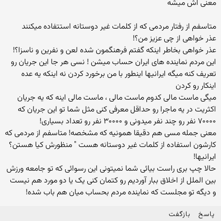
معنی اش میشه
متاسفم از رفتار مردمی که از کلمات غیر دوستانه استتفاده میکنند
عذر خواهی از چی عزیز من؟!
عذر خواهی بخاطر اینکه گفتم فرهنگمون شده لعن و نفرین و ناسزا؟!
این مردم نماینده های ایران حساب میشن ! نسی هر جا این جریان رو
تعریف کنه میگه ایرانیها اینطور با من برخورد کردن نه اینکه یه عده
اینکار رو کردن
میگی ماست مالی کدوم ماست مالی ، ماست مالی اینه که یه جریان
اکثریت در یه ماجرا رو حداقل معرفی کنی مثل شما تو این جریان که
۷۰۰۰۰ نفر رو چند نفر میدونی و ۳۰۰۰۰ نفر رو تعداد بسیاری!
معنی جمله مسی هم دقیقا همونیه که مشخصه! متاسفم از مردمی که
کارشون استفاده از کلمات غیر دوستانه هست " منظورش کیا هستن؟
ایرانیها!
حالا چپ بری راست بیائی شما نمیتونی این رسوائی که تو جامعه ورزش
بین الملل از اخلاق ببار آوردیم رو کتمان کنی یک یا دو مورد هم نیست
و دیگه تو مجلست که نماینده مردم بحساب میان هم باب شده!
پاسخ
بازگفت