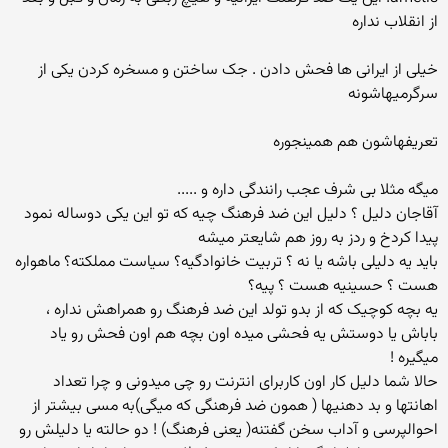
از انقلاب نداره
خیلی از ایرانی ها فحش دادن . جک ساختن و مسخره کردن یکی از
سرگرمیهاشونه
تعریفهاشون هم همینجوره
میگه مثلا بی شرف عجب رانندگی داره و .....
آقاجان دلیل ؟ دلیل این ضد فرهنگ چیه که تو این یکی دوساله نمود
پیدا کردخ و ردز به روز هم شایعتر میشه
باید یه دلیلی باشه یا نه ؟ تربیت خانوادگیه؟ سیاست مملکته؟ ماهواره
هست ؟ حسینیه هست ؟ پیه؟
یه بچه کوچیک که از بدو تولد این ضد فرهنگ رو همراهش نداره ،
باباش یا دوستش یه فحشی میده اون بچه هم اون فحش رو یاد
میگیره !
حالا شما دلیل کار اون کاربرای انترنت رو چی میدونی و چرا تعداد
اهانتها و بد دهنیها ( همون ضد فرهنگی که میگی)به مسی بیشتر از
احوالپرسی و آداب سخن گفتنه( یعنی فرهنگ) ! دو حالته یا دلیلش رو