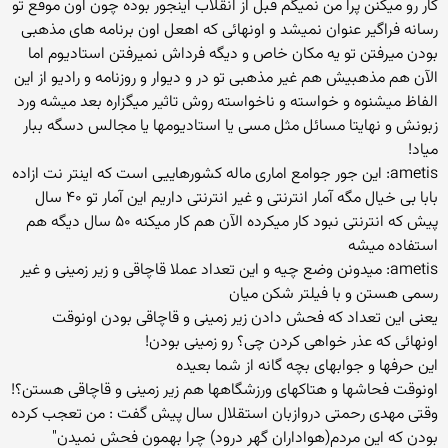
کار رو میکنن پرا من نمیگم قبل از انقلاب اینجور بوده چون اون موقع تو
رسانه فراگیر عنوان نمیشد و اونهائی که اهعل اون برنامه های مذهبی
بودن میرفتن تو یه مکان خاص و دیگه فرداش نمیرفتن استادیوم اما
الآن هم مذهبیش هم غیر مذهبی تو در و دیوار و روزنامه و رادیو از این
الفاظ میشنوه و خواسته و ناخواسته روش تاثیر میگزاره بعد میشه ورد
زبونش و نهایتا مسائل مثل مسی یا استادیومها یا مجالس دسگه ببار
میاد!
ametis: این جور جوامع اماری ماله کشورهاییی است که اینتر نت ازاده
بابا بی خیال مگه آمار انترنتی و غیر انترنتی داریم این آمار تو ۴۰ سال
پیش که انترنتی نبود کار میکرده الآن هم کار میکنه ۵۰ سال دیگه هم
استفاده میشه
ametis: میدونن وضع چیه و این تعداد عملا قاچاقی و زیر زمینی و غیر
رسمی هستن و با فیلتر شکن میان
یعنی این تعداد که فحش دادن زیر زمینی و قاچاقی بودن اونوقت
اونهائی که عذر خواهی کردن چی؟ رو زمینی بودن!
این حرفها و جوابهای بچه گانه از شما بعیده
اونوقت فحاشها و هتاکهای ورزشگاهها هم زیر زمینی و قاچاقی هستن؟!
وقتی مهدی رحمتی دروازبان استقلال سال پیش گفت : من تعجب کرده
بودن که این مردم(هواداران گهر درود) چرا بهمون فحش نمیدن"