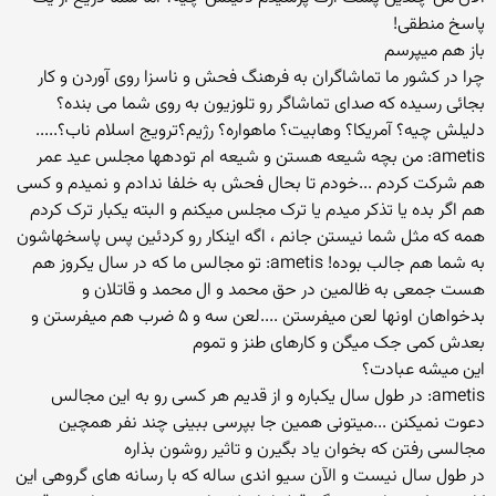
پاسخ منطقی!
باز هم میپرسم
چرا در کشور ما تماشاگران به فرهنگ فحش و ناسزا روی آوردن و کار
بجائی رسیده که صدای تماشاگر رو تلوزیون به روی شما می بنده؟
دلیلش چیه؟ آمریکا؟ وهابیت؟ ماهواره؟ رژیم؟ترویج اسلام ناب؟.....
ametis: من بچه شیعه هستن و شیعه ام تودهها مجلس عید عمر
هم شرکت کردم ...خودم تا بحال فحش به خلفا ندادم و نمیدم و کسی
هم اگر بده یا تذکر میدم یا ترک مجلس میکنم و البته یکبار ترک کردم
همه که مثل شما نیستن جانم ، اگه اینکار رو کردئین پس پاسخهاشون
به شما هم جالب بوده! ametis: تو مجالس ما که در سال یکروز هم
هست جمعی به ظالمین در حق محمد و ال محمد و قاتلان و
بدخواهان اونها لعن میفرستن ....لعن سه و ۵ ضرب هم میفرستن و
بعدش کمی جک میگن و کارهای طنز و تموم
این میشه عبادت؟
ametis: در طول سال یکباره و از قدیم هر کسی رو به این مجالس
دعوت نمیکنن ...میتونی همین جا بپرسی ببینی چند نفر همچین
مجالسی رفتن که بخوان یاد بگیرن و تاثیر روشون بذاره
در طول سال نیست و الآن سیو اندی ساله که با رسانه های گروهی این