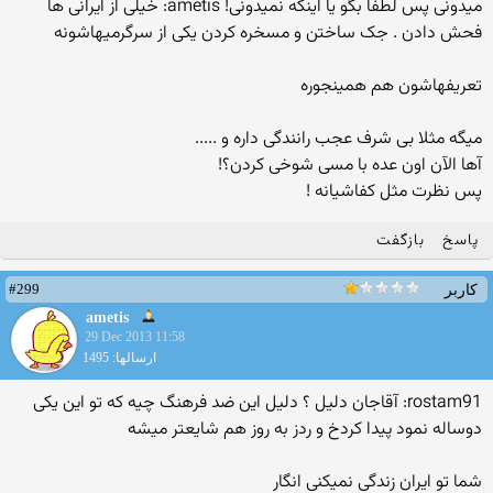
میدونی پس لطفا بگو یا اینکه نمیدونی! ametis: خیلی از ایرانی ها
فحش دادن . جک ساختن و مسخره کردن یکی از سرگرمیهاشونه
تعریفهاشون هم همینجوره
میگه مثلا بی شرف عجب رانندگی داره و .....
آها الآن اون عده با مسی شوخی کردن؟!
پس نظرت مثل کفاشیانه !
پاسخ
بازگفت
#299
کاربر
ametis
29 Dec 2013 11:58
ارسالها: 1495
rostam91: آقاجان دلیل ؟ دلیل این ضد فرهنگ چیه که تو این یکی
دوساله نمود پیدا کردخ و ردز به روز هم شایعتر میشه
شما تو ایران زندگی نمیکنی انگار