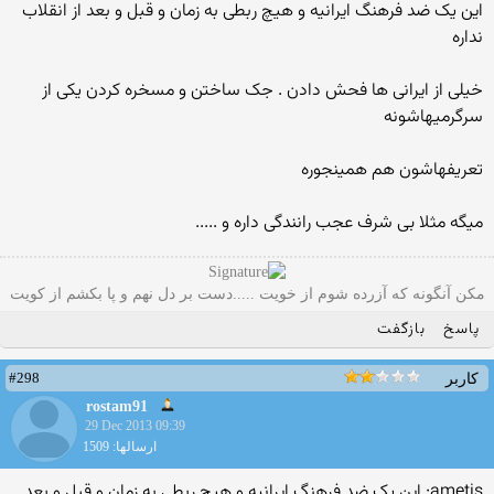
این یک ضد فرهنگ ایرانیه و هیچ ربطی به زمان و قبل و بعد از انقلاب
نداره
خیلی از ایرانی ها فحش دادن . جک ساختن و مسخره کردن یکی از
سرگرمیهاشونه
تعریفهاشون هم همینجوره
میگه مثلا بی شرف عجب رانندگی داره و .....
مکن آنگونه که آزرده شوم از خویت .....دست بر دل نهم و پا بکشم از کویت
پاسخ
بازگفت
#298
کاربر
rostam91
29 Dec 2013 09:39
ارسالها: 1509
ametis: این یک ضد فرهنگ ایرانیه و هیچ ربطی به زمان و قبل و بعد