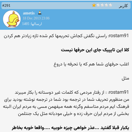
#291
کاربر
ametis
18 Dec 2013 23:06
ارسالها: 1495
rostam91: راستی نگفتی کجاش تحریمها کم شده تازه زیادتر هم کردن
کلا این تاپپیک جای این حرفها نیست
اغلب حرفهای شما هم که یا تحرفه یا دروغ
مثل
rostam91: : از رفتار مردمی که کلمات غیر دوستانه را بکار میبرند
من منظورم تحریف شما در ترجمه بود شما در ترجمه نوشته بودید برای
فرهنگ ایم مردم متاسفم وگرنه همه میفهمن مسی به مردم ایران البته
بخشی از مردم ایران حرف زده و خیلی مودبانه مثل یک جنتلمن
یکبار قبلا گفتید ...عذر خواهی چیزه خوبیه ....واقعا خوبه بخاطر