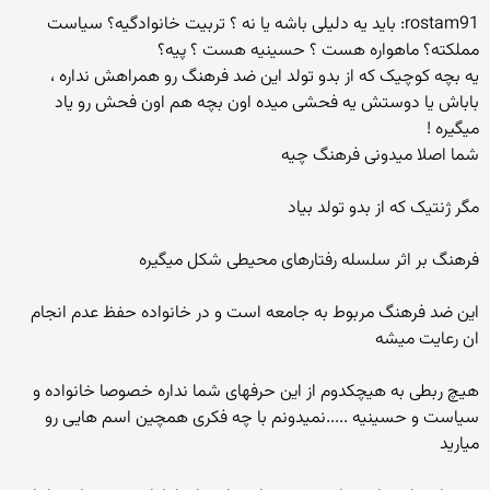
rostam91: باید یه دلیلی باشه یا نه ؟ تربیت خانوادگیه؟ سیاست
مملکته؟ ماهواره هست ؟ حسینیه هست ؟ پیه؟
یه بچه کوچیک که از بدو تولد این ضد فرهنگ رو همراهش نداره ،
باباش یا دوستش یه فحشی میده اون بچه هم اون فحش رو یاد
میگیره !
شما اصلا میدونی فرهنگ چیه
مگر ژنتیک که از بدو تولد بیاد
فرهنگ بر اثر سلسله رفتارهای محیطی شکل میگیره
این ضد فرهنگ مربوط به جامعه است و در خانواده حفظ عدم انجام
ان رعایت میشه
هیچ ربطی به هیچکدوم از این حرفهای شما نداره خصوصا خانواده و
سیاست و حسینیه .....نمیدونم با چه فکری همچین اسم هایی رو
میارید