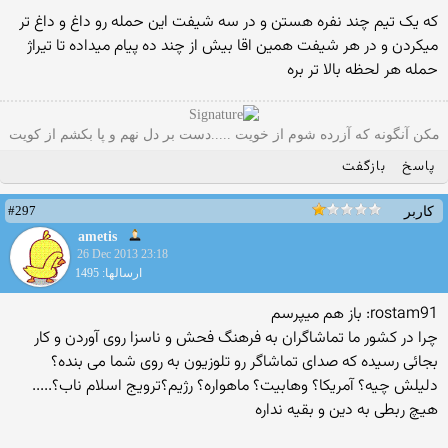
که یک تیم چند نفره هستن و در سه شیفت این حمله رو داغ و داغ تر
میکردن و در هر شیفت همین اقا بیش از چند ده پیام میداده تا تیراژ
حمله هر لحظه بالا تر بره
مکن آنگونه که آزرده شوم از خویت .....دست بر دل نهم و پا بکشم از کویت
پاسخ
بازگفت
#297
کاربر
ametis
26 Dec 2013 23:18
ارسالها: 1495
rostam91: باز هم میپرسم
چرا در کشور ما تماشاگران به فرهنگ فحش و ناسزا روی آوردن و کار
بجائی رسیده که صدای تماشاگر رو تلوزیون به روی شما می بنده؟
دلیلش چیه؟ آمریکا؟ وهابیت؟ ماهواره؟ رژیم؟ترویج اسلام ناب؟.....
هیچ ربطی به دین و بقیه نداره