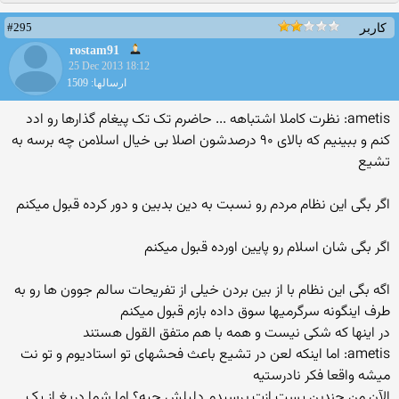
#295
کاربر
rostam91
25 Dec 2013 18:12
ارسالها: 1509
ametis: نظرت کاملا اشتباهه ... حاضرم تک تک پیغام گذارها رو ادد
کنم و ببینیم که بالای ۹۰ درصدشون اصلا بی خیال اسلامن چه برسه به
تشیع
اگر بگی این نظام مردم رو نسبت به دین بدبین و دور کرده قبول میکنم
اگر بگی شان اسلام رو پایین اورده قبول میکنم
اگه بگی این نظام با از بین بردن خیلی از تفریحات سالم جوون ها رو به
طرف اینگونه سرگرمیها سوق داده بازم قبول میکنم
در اینها که شکی نیست و همه با هم متفق القول هستند
ametis: اما اینکه لعن در تشیع باعث فحشهای تو استادیوم و تو نت
میشه واقعا فکر نادرستیه
الآن من چندین پست ازت پرسیدم دلیلش چیه؟ اما شما دریغ از یک