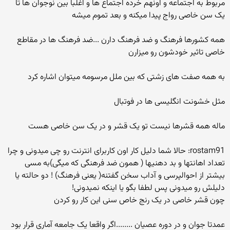
مربوط به اجتماعه و اونهم خرده اجتماع ها و اغلبا بین نوجوان ها تا
یک سن خاصی رواج پیدا میکنه و بعد تموم میشه
همه کشورها فرهنگ و ضد فرهنگ دارن ...ضد فرهنگ ها در مقاطع
خاصی تاثیر خودشون رو میزارن
به همه صفت های زشتی که بین ملل مرسومه میتوان اشاره کرد
مثل خشونت انگلیسی ها در فوتبال
ماله همه قشرها نیست تو یک قشر و در یک سن خاصی هست
rostam91: حالا شما دلیل کار اون کاربرای انترنت رو چی میدونی و چرا
تعداد اهانتها و بد دهنیها ( همون ضد فرهنگی که میگی)به مسی
بیشتر از احوالپرسی و آداب سخن گفتنه( یعنی فرهنگ) ! دو حالته یا
دلیلش رو میدونی پس لطفا بگو یا اینکه نمیدونی!
چون قشر خاصی در یک رنج خاص سنی این کار رو کردن
عمدتا جوان و در دوره عصیان ........اگر واقعا یک جامعه آماری قرار بود