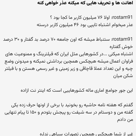
اهانت ها و تحریف هایی که میکنه عذر خواهی کنه
rostam91: اولا ۷۶ میلیون کاربر ما کجا بود ؟
عذر میخوام اشتباه تایپی بود ۴۶ میلیون کاربر درسته
rostam91: ستنباط میشه که اون جامعه ۷۰ درصد بد گفتار و ۳۰ درصد
خوش گفتاره
اشتباه میکنی ...در کشورهایی مثل ایران که قیلترینگ و ممنوعیت های
فراوان اعمال میشه هیچکس همچین برداشتی نمیکنه و میدونن وضع
چیه و این تعداد عملا قاچاقی و زیر زمینی و غیر رسمی هستن و با فیلتر
شکن میان
این جور جوامع اماری ماله کشورهاییی است که اینتر نت ازاده
گفتم که هفته نامه حاشیه رو بخونید با برخی از اونها حرف زده یکی
گفته من و دوستام در سه شیفت رو پیجش بئودم و ۱۵۰ تا پیام تنهایی
من دادم
غیر از شما هیچکس همچین تصورات سیاهی نداره