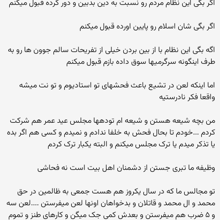
اگر بگی این نظام مردم رو نسبت به دین بدبین و دور کرده قبول میکنم
اگر بگی شان اسلام رو پایین اورده قبول میکنم
اگه بگی این نظام با از بین بردن خیلی از تفریحات سالم جوون ها رو به
طرف اینگونه سرگرمیها سوق داده بازم قبول میکنم
اما اینکه لعن در تشیع باعث فحشهای تو استادیوم و تو نت میشه
واقعا فکر نادرستیه
من بچه شیعه هستن و شیعه ام تودهها مجلس عید عمر هم شرکت
کردم ...خودم تا بحال فحش به خلفا ندادم و نمیدم و کسی هم اگر بده
یا تذکر میدم یا ترک مجلس میکنم و البته یکبار ترک کردم
وظیفه ما تبری جستن از دشمنان اهل بیت است نه فحاشی
تو مجالس ما که در سال یکروز هم هست جمعی به ظالمین در حق
محمد و ال محمد و قاتلان و بدخواهان اونها لعن میفرستن ....لعن سه
و ۵ ضرب هم میفرستن و بعدش کمی جک میگن و کارهای طنز و تموم