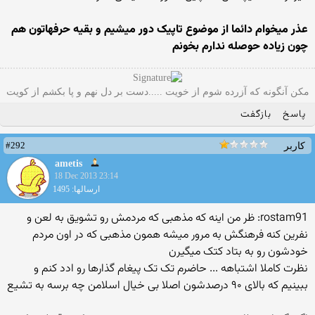
عذر میخوام دائما از موضوع تاپیک دور میشیم و بقیه حرفهاتون هم
چون زیاده حوصله ندارم بخونم
مکن آنگونه که آزرده شوم از خویت .....دست بر دل نهم و پا بکشم از کویت
پاسخ
بازگفت
#292
کاربر
ametis
18 Dec 2013 23:14
ارسالها: 1495
rostam91: ظر من اینه که مذهبی که مردمش رو تشویق به لعن و
نفرین کنه فرهنگش به مرور میشه همون مذهبی که در اون مردم
خودشون رو به بتاد کتک میگیرن
نظرت کاملا اشتباهه ... حاضرم تک تک پیغام گذارها رو ادد کنم و
ببینیم که بالای ۹۰ درصدشون اصلا بی خیال اسلامن چه برسه به تشیع