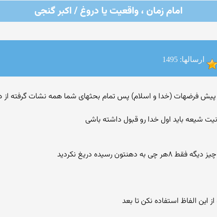
امام زمان ، واقعیت یا دروغ / اکبر گنجی
ارسالها: 1495
ت شیعه باید اول خدا رو قبول داشته باشی
تون رسیده دریغ نکردید
ز این الفاظ استفاده نکن تا بعد