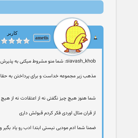
کاربر
ametis
siavash_khob: شما منو مشروط میکنی به پذیرش پیش فرضهات (خدا و اسلام) پس تمام بحثهای شما همه نشات گرفته از دریچه عقاید شما است نه عقل و منطق
مذهب زیر مجموعه خداست و برای پرداختن به حقانی
شما هنوز هیچ چیز نگفتی نه از اعتقادت نه از هیچ چیز دیگه فقط ۸هر چی به دهن
از قران مثال اوردی فکر کردم قبولش داری
ضمنا شما ادم مودبی نیستی ابتدا ادب رو یاد بگیر و ا