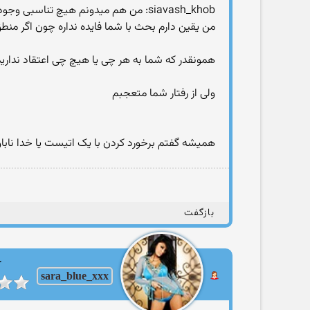
siavash_khob: من هم میدونم هیچ تناسبی وجود نداره توی این هذیونهایی که شما میگی .
من یقین دارم بحث با شما فایده نداره چون اگر منط
همونقدر که شما به هر چی یا هیچ چی اعتقاد ندارید 
ولی از رفتار شما متعجبم
همیشه گفتم برخورد کردن با یک اتیست یا خدا ناباور
بازگفت
ک
sara_blue_xxx