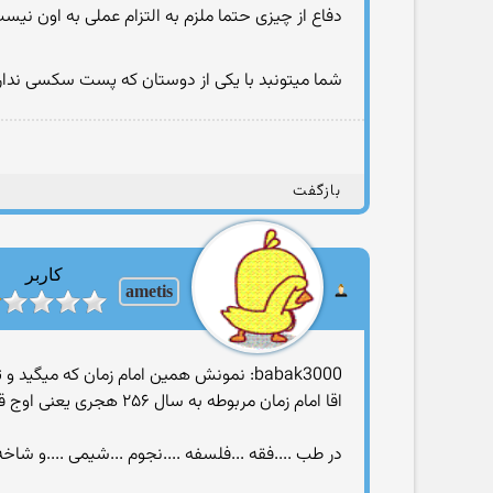
دفاع از چیزی حتما ملزم به التزام عملی به اون نیست 
شما میتونبد با یکی از دوستان که پست سکسی ندارن
بازگفت
کاربر
ametis
babak3000: نمونش همین امام زمان که میگید و تو اعراب وحشی ساختنش
اقا امام زمان مربوطه به سال ۲۵۶ هجری یعنی اوج قدرت اسلام و در عین شکوفایی علوم و برتری علمی جوامع تحت حکومت اسلام خصوصا ایران
در طب ....فقه ...فلسفه ....نجوم ...شیمی ....و شا