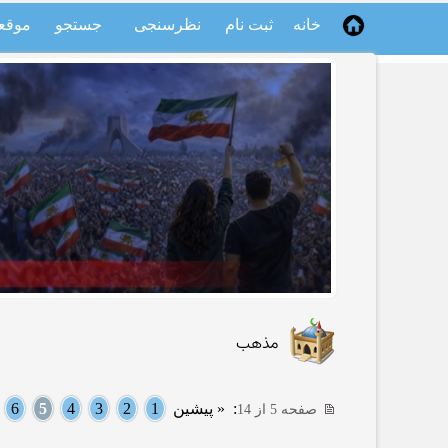
خانه
ثبت نام
نظرسنجی
جستجو
موقع
مذهب
:
« پیشین
1
2
3
4
5
6
.
صفحه 5 از 14