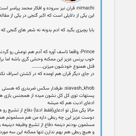
nimachi: قران نیز سروده و افكار محمد پیامبر است نه خدا.
این یكی از دلایلی است كه اكبر گنجی در یكی از مقا
بابا یچیزی بگید که ادم بدونه نه شعر های گنجی ک
Prince: واقعا تاسف آوره که آدم هم نوعش رو گردنش رو بزنه.. این افکار قدیمی باید فراموش بشه
خوب پرنس عزیز این ممکنه وحشی گری باشه اما برا 
قتل همنوع خودشون میزنن.........
در جای دیگر قران هم اومده که در کشتن اسراف نکنید..
siavash_khob: طرفدار سکس ضربدری که هستی
پستهات توی کل کل نشون میده از همجنس بازی هم
ادعای ادبت هم که میشه
حالا یکی مثل تو ادعای(فقط ادعا) دفاع از تشیع رو ه
دوست عزیز این چه ربطی داره من هم مسلمونم هم ع
مسلمون بودنم دینمه دفاع از تشیع وظیفه دینیمه و
و هیچ ربطی هم بهم ندارن تنها ممکنه این سه مورد د