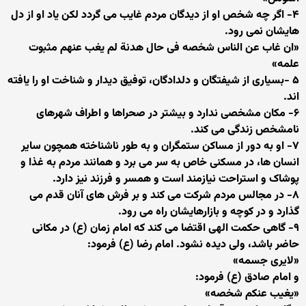
۴- اگر چه شخص او از دیدگان مردم غایب مى گردد لکن یاد او از دل
هایشان نمى رود.
«ان غاب عن الناس شخصه فى حال هدنة لم یغب عنهم مثبوت
علمه»
۵ -بسیارى از شیفتگان و دلدادگان، توفیق دیدار و شناخت او را یافته
اند.
۶- مکان مشخصى ندارد و بیشتر در صحراها و اطراف شهرهاى
نامشخص زندگى مى کند.
۷- او به دور از مساکن ستمگران و به طور ناشناخته همچون سایر
انسان ها، در مسکنى خاص به سر مى برد و همانند مردم به غذا و
پوشاک و استراحت نیازمند است و همسر و فرزند نیز دارد.
۸- در مجالس مردم شرکت مى کند و بر فرش هاى آنان قدم مى
گذارد و در کوچه و بازارهایشان راه مى رود.
۹- گاهى حکمت الهى اقتضا مى کند که امام زمان (ع) در مکانى
حاضر باشد، ولى دیده نشود. امام رضا (ع) فرمود:
«لایرى جسمه»
و امام صادق (ع) فرمود:
«یغیب عنکم شخصه»