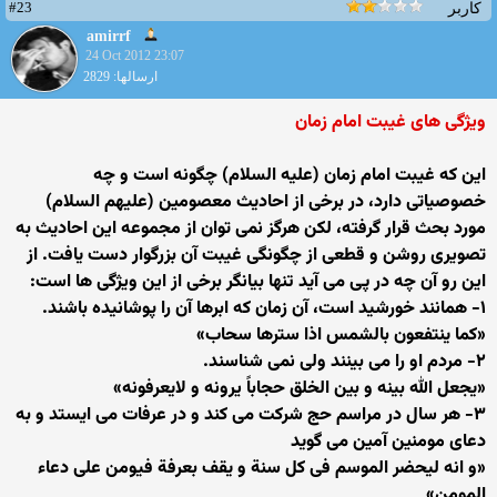
#23
کاربر
amirrf
24 Oct 2012 23:07
ارسالها: 2829
ویژگى هاى غیبت امام زمان
این که غیبت امام زمان (علیه السلام) چگونه است و چه
خصوصیاتى دارد، در برخى از احادیث معصومین (علیهم السلام)
مورد بحث قرار گرفته، لکن هرگز نمى توان از مجموعه این احادیث به
تصویرى روشن و قطعى از چگونگى غیبت آن بزرگوار دست یافت. از
این رو آن چه در پى مى آید تنها بیانگر برخى از این ویژگى ها است:
۱- همانند خورشید است، آن زمان که ابرها آن را پوشانیده باشند.
«کما ینتفعون بالشمس اذا سترها سحاب»
۲- مردم او را مى بینند ولى نمى شناسند.
«یجعل الله بینه و بین الخلق حجاباً یرونه و لایعرفونه»
۳- هر سال در مراسم حج شرکت مى کند و در عرفات مى ایستد و به
دعاى مومنین آمین مى گوید
«و انه لیحضر الموسم فى کل سنة و یقف بعرفة فیومن على دعاء
المومن»