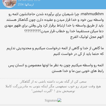
24 Nov 2012 19:10
ارسالها: 2554
mahmudkhm: چرا شیعیان برای برآورده شدن حاجاتشون ائمه رو
واسطه بین خود و خدا قرار میدن و عقیده دارن چون گناهکار هستند
باید از طریق واسطه با خدا ارتباط برقرار کرد ولی وقتی برای ظهور مهدی
دعا میکن مستقیما خدا رو خطاب قرار میدن؟؟؟؟؟؟؟؟؟؟
الهم عجل لولیک الفرج
ما گاهی از خدا و گاهی از ائمه درخواست میکنیم و محدودیتی نداریم
که حتما باید از کی در خواست کنیم
ائمه رو واسطه میکنیم چون به نظر ما اونها معصومن و انسان پس
رابط های خوبی بین ما و خدا هستن
سعی کن از گناه نفرت داشته باشی نه از گناهکار.
هیچ وقت چیزی رو خوب نمیفهمی مگر اینکه بتونی به مادربزرگت کاملا
توضیحش بدی ! "آلبرت انیشتین"