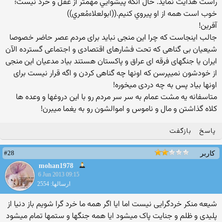
راست هدايت نمايد. حال آنكه پيشوايي مهمتر از عقل و خرد نيست؛
خوب است همه از او پيروي كنيم.((ابولعلاءمُعري))
آفرین!
جالب اینجاست که چرا این منجی نباید برای مردم عصر حاضر خصوصا
شیعیان بی گناهی که تحت فشارهای اقتصادی و اجتماعی گسترده الآن
ایران یا جنگهای فرقه ای عراق و پاکستان هستند بیاد مدعیان این منجی
از خودشون نمیپرسن که اونها چه گناهی کردن و اگه قرار نیست برای
اونها بیاد پس به چه دردی میخوره!
متاسفانه یه مشت عمام به سر سر مردم رو با این دروغها و وعده ها
کلاه گذاشتن و مال و ناموس و اموالشون رو به یغما میبرن!
پاسخ
بازگفت
#28
کاربر
mohan1978
6 Jun 2013 09:15
ارسالها: 2554
شیعه منکر خردگرایی نیست اما ایا اگر همه ما خرد گرا شویم باز دنیا از
پلیدی و ظلم و جنایت پاک میشود ایا همه جنگها و ستمها تمام میشود