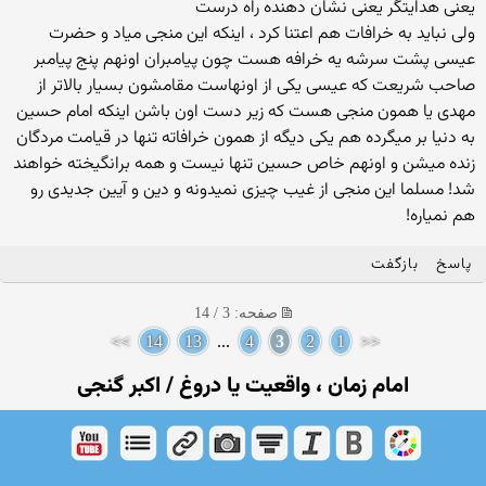
یعنی هدایتگر یعنی نشان دهنده راه درست
ولی نباید به خرافات هم اعتنا کرد ، اینکه این منجی میاد و حضرت
عیسی پشت سرشه یه خرافه هست چون پیامبران اونهم پنج پیامبر
صاحب شریعت که عیسی یکی از اونهاست مقامشون بسیار بالاتر از
مهدی یا همون منجی هست که زیر دست اون باشن اینکه امام حسین
به دنیا بر میگرده هم یکی دیگه از همون خرافاته تنها در قیامت مردگان
زنده میشن و اونهم خاص حسین تنها نیست و همه برانگیخته خواهند
شد! مسلما این منجی از غیب چیزی نمیدونه و دین و آیین جدیدی رو
هم نمیاره!
پاسخ
بازگفت
صفحه: 3 / 14
>>
14
13
...
4
3
2
1
<<
امام زمان ، واقعیت یا دروغ / اکبر گنجی