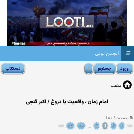
☰
انجمن لوتی
مذهب
امام زمان ، واقعیت یا دروغ / اکبر گنجی
صفحه: 3 / 14
>>
14
13
...
4
3
2
1
<<