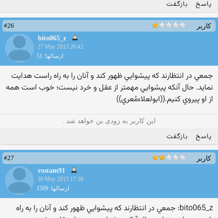
پاسخ
بازگفت
#26
کاربر
bito065_z
27 May 2013 20:42
ارسالها: 51
جمعي در انتظارند كه پيشوايي ظهور كند و آنان را به راه راست هدايت
نمايد. حال آنكه پيشوايي مهمتر از عقل و خرد نيست؛ خوب است همه
از او پيروي كنيم.((ابولعلاءمُعري))
این کاربر به زودی بن خواهد شد .
پاسخ
بازگفت
#27
کاربر
rostam91
30 May 2013 17:38
ارسالها: 1509
bito065_z: جمعي در انتظارند كه پيشوايي ظهور كند و آنان را به راه