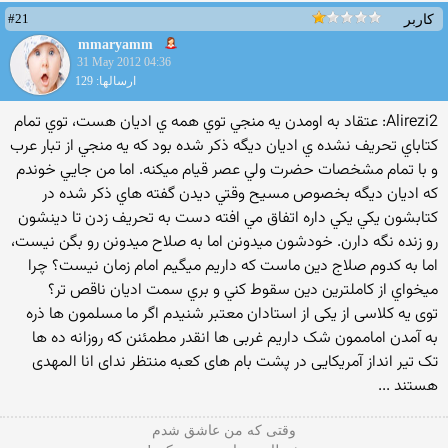
#21
کاربر
mmaryamm
31 May 2012 04:36
ارسالها: 129
Alirezi2: عتقاد به اومدن يه منجي توي همه ي اديان هست، توي تمام
کتاباي تحريف نشده ي اديان ديگه ذکر شده بود که يه منجي از تبار عرب
و با تمام مشخصات حضرت ولي عصر قيام ميکنه. اما من جايي خوندم
که اديان ديگه بخصوص مسيح وقتي ديدن گفته هاي ذکر شده در
کتابشون يکي يکي داره اتفاق مي افته دست به تحريف زدن تا دينشون
رو زنده نگه دارن. خودشون ميدونن اما به صلاح ميدونن رو بگن نيست،
اما به کدوم صلاج دين ماست که داريم ميگيم امام زمان نيست؟ چرا
ميخواي از کاملترين دين سقوط کني و بري سمت اديان ناقص تر؟
توی یه کلاسی از یکی از استادان معتبر شنیدم اگر ما مسلمون ها ذره
به آمدن اماممون شک داریم غربی ها انقدر مطمئنن که روزانه ده ها
تک تیر انداز آمریکایی در پشت بام های کعبه منتظر ندای انا المهدی
هستند ...
وقتی که من عاشق شدم