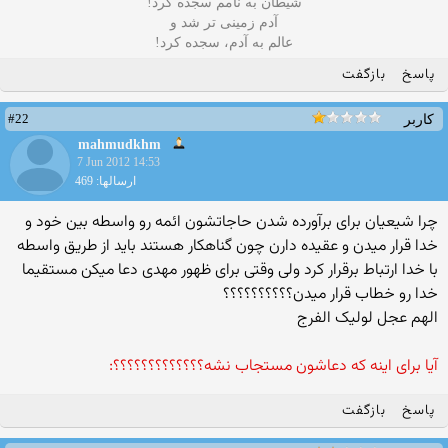
شیطان به نامم سجده کرد!
آدم زمینی تر شد و
عالم به آدم، سجده کرد!
پاسخ
بازگفت
#22
کاربر
mahmudkhm
7 Jun 2012 14:53
ارسالها: 469
چرا شیعیان برای برآورده شدن حاجاتشون ائمه رو واسطه بین خود و
خدا قرار میدن و عقیده دارن چون گناهکار هستند باید از طریق واسطه
با خدا ارتباط برقرار کرد ولی وقتی برای ظهور مهدی دعا میکن مستقیما
خدا رو خطاب قرار میدن؟؟؟؟؟؟؟؟؟؟
الهم عجل لولیک الفرج
آیا برای اینه که دعاشون مستجاب نشه؟؟؟؟؟؟؟؟؟؟؟؟؟:
پاسخ
بازگفت