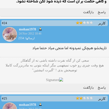
و گاهى حکمت بر آن است که دیده شود لکن شناخته نشود.
پاسخ
بازگفت
#24
کاربر
mohan1978
24 Nov 2012 18:46
ارسالها: 2554
تاریخشو هیچکی نمیدونه اما منجی میاد حتما میاد
سعی کن از گناه نفرت داشته باشی نه از گناهکار.
هیچ وقت چیزی رو خوب نمیفهمی مگر اینکه بتونی به مادربزرگت کاملا
توضیحش بدی ! "آلبرت انیشتین"
پاسخ
بازگفت
#25
کاربر
mohan1978