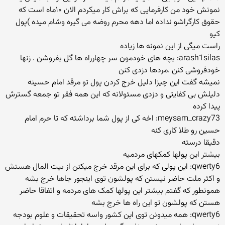
نمونش خود من کارفرمایی که براش کار میکردم الان ۱۰ماه است که
حقوق کارگراشو نداده اما دهه محرم روضه می گیره وشام میده )پول
کیو
راست میگی از این نمونه ها زیاده
arash1silas: بچه های خودمون سر چهارراه ها گل بفروشن . زنها
خودفروشی کنن .مردها دزدی کنن
نمیشه گفت این چیزا دلیل خرج کردن پول تو مرقد امام حسینه
دلیلش بی کفایتی و دزدی مسئولانه که این همه فقر تو جمعه گسترش
پیدا کرده
meysam_crazy73: اخه کی از پول شما برداشته که تا حرم امام
حسین رو طلا کاری کنه
دقیقا درسته
بیشتر این پولها کمکهای مردمیه
qwerty6: این پولی که برای این مرقد خرج میکنن از بیت المال هستش
و اکثر ملت حاضر نیستن که پولشون توی اینجور جاها خرج بشه
همونطور که گفتم بیشتر این پولها کمک های مردمه و اتفاقا حاضر
هستن که پولشون تو این راه ها خرج بشه
qwerty6: همه میدونن توی این کشور واسه تحقیقات و علوم بودجه