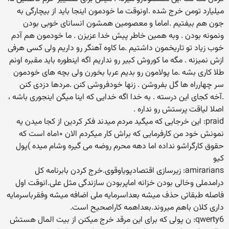
میلیارد تومن خرج شده .اونوقت ما خودمون اینجا باید از بیچارگی به
جون هم بیفتیم .اماما و معصومین همشون انسانای خوبی بودن
ونمونه بودن . وبه همین خاطر پیش خدا عزیزن . ما خودمون هم آدم
خوب زیاد تو تاریخمون داشتیم .ما کاوه آهنگر رو داریم ولی کسی هرفی
ازش نمیزنه . مگه ما کوروش کبیر رو نداریم اگه اینطوره باید مقبره اونم
طلا کاری بشه .ما پولامون رو بدیم عربا بخورن ولی بچه های خودمون
سر چهارراه ها گل بفروشن . زنها خودفروشی کنن .مردها دزدی کنن
.آخه کجای این درسته . به خدا اگه خدایی که اینا میگن اینجوری باشه ،
اصلا لیاقت پرستش رو نداره .
praid: این خرجایی که میگید مردم میدند فکر کردین از کجا میدن یه
نمونش خود من کارفرمایی که براش کار میکردم الان ۱۰ماه است که
حقوق کارگراشو نداده اما دهه محرم روضه می گیره وشام میده )پول
کیو
amirarians: زیرسازی اقتصادپویاوقوی.خرج کردن بابرنامه کل
درامدملی وخالی بودن خزانه اماپربودن سازندگی مثل علی.انوقت اول
فاصله طبقاتی حذف میشه بعداسرمایه ملی اضافه میشه وفقرباسرمایه
داری کلان باهم میروند.بعداهمه کاراصحیح است.
qwerty6: ن پولی که برای این مرقد خرج میکنن از بیت المال هستش