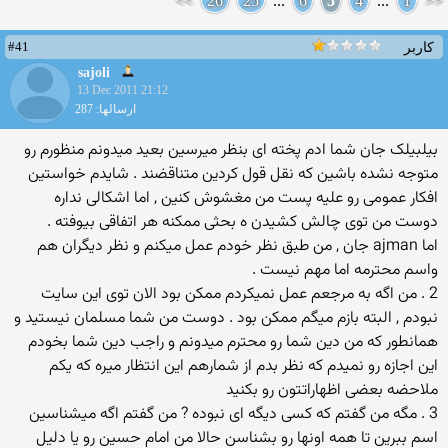
>>
26
25
...
6
5
4
...
1
<<
#41
کاربر
sajoli
13 Dec 2011 21:12
ارسالها: 287
بیلبیلک جان شما ادم پخته ای بنظر میرسین بعید میدونم منظورم رو
متوجه نشده باشین که نقل قول کردین متناقضند . شایدم خواستین
افکار عمومی رو علیه پست من مغشوش کنین , اما اشکالی نداره
دوست من توی چالش کشیدن ه بحثی ممکنه هر اتفاقی بیوفته .
اما ajman جان , من طبق نظر خودم عمل میکنم و نظر دیگران هم
واسم محترمه اما مهم نیست .
2 . من اگه به مرجعم عمل نمیکردم ممکن بود الان توی این سایت
نبودم , البته بازم میگم ممکن بود . دوست من شما مسلمان نیستید و
همانطور که من دین شما رو محترم میدونم و راجب دین شما بخودم
این اجازه رو نمیدم که نظر بدم از شمارهم این انتظار میره که یکم
ملاحضه بعضی اظهاراتتون رو بکنید
3 . مگه من گفتم که کسی دیگه ای نبوده ? من گفتم اگه میشناسین
اسم ببرین تا همه اونها رو بشناسن حالا من امام حسین رو یا دلیل