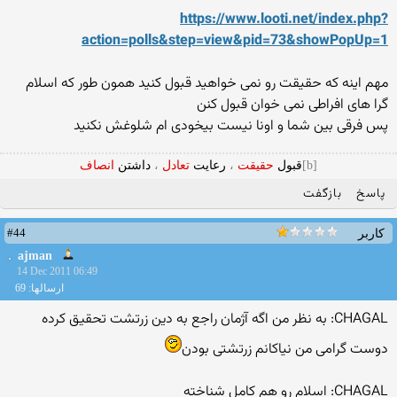
https://www.looti.net/index.php?
action=polls&step=view&pid=73&showPopUp=1
مهم اینه که حقیقت رو نمی خواهید قبول کنید همون طور که اسلام
گرا های افراطی نمی خوان قبول کنن
پس فرقی بین شما و اونا نیست بیخودی ام شلوغش نکنید
[b]
قبول
حقیقت
،
رعایت
تعادل
،
داشتن
انصاف
پاسخ
بازگفت
#44
کاربر
ajman
14 Dec 2011 06:49
ارسالها: 69
CHAGAL: به نظر من اگه آژمان راجع به دین زرتشت تحقیق کرده
دوست گرامی من نیاکانم زرتشتی بودن
CHAGAL: اسلام رو هم کامل شناخته