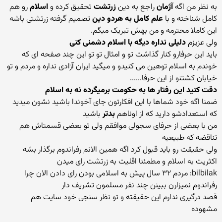
به نظر من اگه
آژمان
راجع به دین
زرتشت
تحقیق کرده و
اسلام
رو هم
کامل شناخته و با
علم کامل به هردو دین
تصمیم گرفته زرتشتی باشه
این کاملا محترمه و من بهش تبریک میگم.
ولی عزیزم
دلیلی نداره دیگه با اسلام دشمنی کنی
باید این حرفارو کنار گذاشت تو و امثال تو تو این چند صفحه ای که
خوندم به اسلام توهین می کنیدو و میگید ایران آزادی نداره و مردم و تو
خیابان کشتنو از این حرفا......
دقت کنید این رفتار ها به حکومت برمیگرده نه به اسلام
ضمنا اگه خود شماها با این افکارتون جای آخوندا باشید نشون میدید
که استعدادشو دارید که از اوناهم
بدتر
باشید
من با بعضی از حرفای سجولی موافقم ولی تو بعضی قسمتاش هم
تناقضه که طبیعیه
ولی حقیقت رو باید قبول کرد اگه همین الانم رفراندوم برگذار بشه
اکثریت به اسلام و مطمئنا اقلیت به زرتشت رای میدن
bilbilak: مردم ۳۲ سال پیش به اسلامی بودن رای دادن الان چرا
رفراندوم نمیزارن ببینن چند نفر مسلمون تشریف دار
قصد درگیری ندارم این حقیقته و تو نظر سنجی خود سایت هم
مشهوده