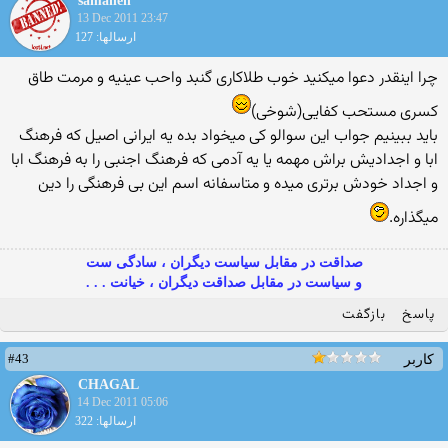
samaneh
13 Dec 2011 23:47
ارسالها: 127
چرا اینقدر دعوا میکنید خوب طلاکاری گنبد واحب عینیه و مرمت طاق
کسری مستحب کفایی(شوخی)
باید ببینیم جواب این سوالو کی میخواد بده یه ایرانی اصیل که فرهنگ
ابا و اجدادیش براش مهمه یا یه آدمی که فرهنگ اجنبی را به فرهنگ ابا
و اجداد خودش برتری میده و متاسفانه اسم این بی فرهنگی را دین
میگذاره.
صداقت در مقابل سیاست دیگران ، سادگی ست
و سیاست در مقابل صداقت دیگران ، خیانت . . .
پاسخ
بازگفت
#43
کاربر
CHAGAL
14 Dec 2011 05:06
ارسالها: 322