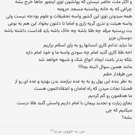
و اکثر ملت حاضر نیستن که پولشون توی اینجور جاها خرج بشه
چراغی که به خانه رواستبه مسجد حرومه
همه میدونن توی این کشور واسه تحقیقات و علوم بودجه نیست ولی
واسه هیئت و نذری گریه زاری و اماما تا دلتون بخواد این هم به نوعی
بت پرستیه مرقد چه طلا باشه چه خاک باشه باید قداست داشته باشه
دوستان عزیز
ما نباید ندانم کاری انسانها رو به پای اسلام بزاریم
اخه طلا کاری گنبد امام چه سودی واسه ما و خود امام داره
بلکه بدتر باعث ایجاد انواع شک و شبهه خواهد شد
مانند همین سوال البته بجا!!!
من طرفدار حقم
به نظر بنده این پول رو به یه عده نیازمند بدن بهتره و عده ای رو از
فحشا نجات میدن که راه امامان و اعتقاداتمون هست
ما هدفمون رو گم کردیم
بجای زیارت و تجدید پیمان با امام داریم واسش گنبد طلا درست
میکنیم که چی
بشه؟
من یه جوون پیرم!!!