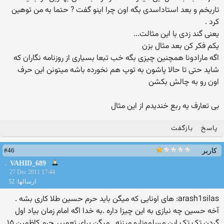
تاریخم و بعد استاداسدی بگه اون چرا اینو گفت ? حتما به من توهین
کرد .
یعنی گند زدی با این مثالت...
یکم فکر کن بعد مثال بزن
اگه مارادونا همچنین چیزی بگه خب تبعا بسیاری از روزنامه نگاران که
شاید حتی تا حالا پاشون به توپ هم نخورده باشه میتونن این حرف
اون رو به چالش بکشن
بی تعارف یه ربع خندیدم از این مثال
پاسخ
بازگفت
#46
کاربر
VAHID_689
27 Dec 2011 17:44
ارسالها: 52
arash1silas: های اونایی که میگن باید حرم حسین طلا کاری بشه .
آخه حسین چه نیازی به این چیزا داره .به خدا اگه امام زمان بیاد اول
گردن تک تک این مسلمونارو میزنه . میگن برای تعمییر حرم کاظمین ۱۵