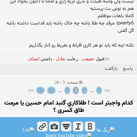
نیست ولی واسه هیئت و نذری گریه زاری و اماما تا دلتون بخواد این
هم به نوعی بت پرستیه
کاملا باهات موافقم
qwerty6: مرقد چه طلا باشه چه خاک باشه باید قداست داشته باشه
گل گفتی
نکته اینه که باید تو هر کاری افراط و تفریط رو کنار بگذاریم
[b]
قبول
حقیقت
،
رعایت
تعادل
،
داشتن
انصاف
پاسخ
بازگفت
صفحه: 5 / 26
>>
26
25
...
6
5
4
...
1
<<
کدام واجبتر است ! طلاکاري گنبد امام حسين يا مرمت
طاق كسری ؟