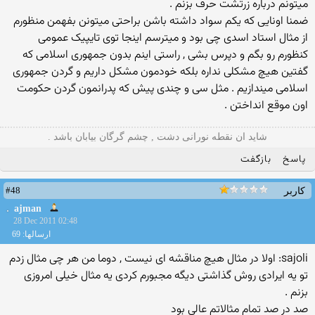
میتونم درباره زرتشت حرف بزنم .
ضمنا اونایی که یکم سواد داشته باشن براحتی میتونن بفهمن منظورم
از مثال استاد اسدی چی بود و میترسم اینجا توی تایپیک عمومی
کنظورم رو بگم و دپرس بشی , راستی اینم بدون جمهوری اسلامی که
گفتین هیچ مشکلی نداره بلکه خودمون مشکل داریم و گردن جمهوری
اسلامی میندازیم . مثل سی و چندی پیش که پدرانمون گردن حکومت
اون موقع انداختن .
شاید ان نقطه نورانی دشت , چشم گرگان بیابان باشد .
پاسخ
بازگفت
#48
کاربر
ajman
28 Dec 2011 02:48
ارسالها: 69
sajoli: اولا در مثال هیچ مناقشه ای نیست , دوما من هر چی مثال زدم
تو یه ایرادی روش گذاشتی دیگه مجبورم کردی یه مثال خیلی امروزی
بزنم .
صد در صد تمام مثالاتم عالی بود