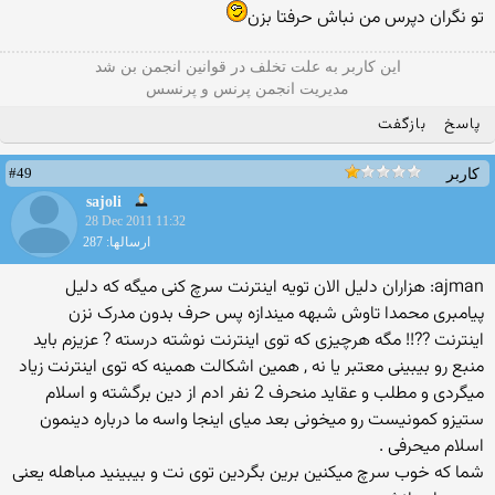
تو نگران دپرس من نباش حرفتا بزن
این كاربر به علت تخلف در قوانین انجمن بن شد
مدیریت انجمن پرنس و پرنسس
پاسخ
بازگفت
#49
کاربر
sajoli
28 Dec 2011 11:32
ارسالها: 287
ajman: هزاران دلیل الان تویه اینترنت سرچ کنی میگه که دلیل
پیامبری محمدا تاوش شبهه میندازه پس حرف بدون مدرک نزن
اینترنت ??!! مگه هرچیزی که توی اینترنت نوشته درسته ? عزیزم باید
منبع رو بیبینی معتبر یا نه , همین اشکالت همینه که توی اینترنت زیاد
میگردی و مطلب و عقاید منحرف 2 نفر ادم از دین برگشته و اسلام
ستیزو کمونیست رو میخونی بعد میای اینجا واسه ما درباره دینمون
اسلام میحرفی .
شما که خوب سرچ میکنین برین بگردین توی نت و بیبینید مباهله یعنی