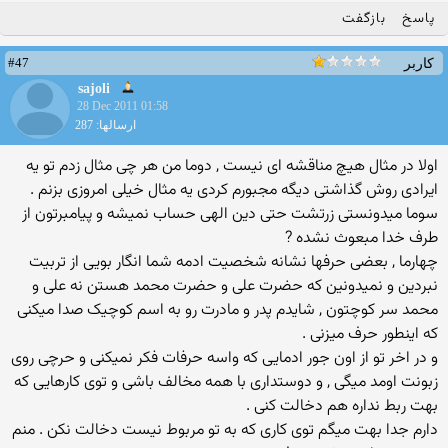
پاسخ
بازگفت
#47
کاربر
sajoli
28 Dec 2011 01:58
ارسالها: 287
اولا در مثال هیچ مناقشه ای نیست , دوما من هر چی مثال زدم تو یه
ایرادی روش گذاشتی دیگه مجبورم کردی یه مثال خیلی امروزی بزنم .
سوما میدونستی زرتشت حتی دین الهی حساب نمیشه و پیامبرتون از
طرف خدا مبعوث نشده ?
چهارما , بعضی حرفها نشانه شخصیت ادمه شما انگار بویی از تربیت
نبردین و نمیدونین که حضرت علی و حضرت محمد هستن نه علی و
محمد سر کوچتون , شایدم پدر و مادرت رو به اسم کوچیک صدا میکنی
که اینطور حرف میزنی .
و در اخر تو از اون جور ادمایی که واسه حرفات فکر نمیکنی و حرچی روی
زبونت اومد میگی , و دوستداری با همه مخالف باشی و توی کارهایی که
بهت ربط نداره هم دخالت کنی .
دارم جدا بهت میگم توی کاری که به تو مربوط نیست دخالت نکن . منم