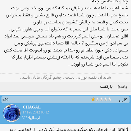
چه و داستانش چیه .
شما اهل مباهله هستید و فرقی نمیکنه که من توی خصوصی بهت
پاسخ بدم یا اینجا , چون شما قصد ندارین قانع بشین و فقط میخواین
بحث کنین و قصد به چالش کشوندن مباحث رو دارین .
پس بحث با شما مثل این میمونه که بخوای اب و توی هاون بکوبی ,
اقای عجمان , تو حتی اسم کاربریت رو هم بلد نیستی بنویسی بعد ایراد
بی سوادی از من میگیری ? جالبه اقا شما دانشجوی پزشکی و من
بیسواد . دکی جون لطفا تو رو خدا تو دینت تو رو ایمونت اقا بحث کش
نده , ضمنا من ازت شرمندم که با اینکه زرتشتی نیستم اظهار نظر که
نکردم اما اسم دین شما رو اوردم .
شاید ان نقطه نورانی دشت , چشم گرگان بیابان باشد .
پاسخ
بازگفت
#50
کاربر
CHAGAL
17 Feb 2012 03:12
ارسالها: 322
praid: این خرجایی که میگید مردم میدند فکر کردین از کجا میدن یه