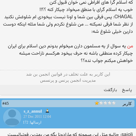
که اسلام گرا های افراطی نمی خوان قبول کنن
خوب یه اسلام گرای با منطق میخواد چیکار کنه ؟؟!!
CHAGAL: پس فرقی بین شما و اونا نیست بیخودی ام شلوغش نکنید
از نظر شما فرقی نمیکنه ... من شلوغ نکردم ولی شما مثله اینکه دوست
دارین خیلی شلوغ شه:
من
یه سوال از یه مسلمون دارن میخوام بدونم دین اسلام برای ایران
چیکار کرده منطقی باشه نه حرف بیخود هرکسم ناراحت میشه
خواهش میکنم جواب نده؟؟
این كاربر به علت تخلف در قوانین انجمن بن شد
مدیریت انجمن پرنس و پرنسس
پاسخ
بازگفت
#45
کاربر
s_z_annul
27 Dec 2011 12:04
ارسالها: 172
sajoli: جالبه مثل این میمونه که مارادونا بگه من بهترین فوتبالیست