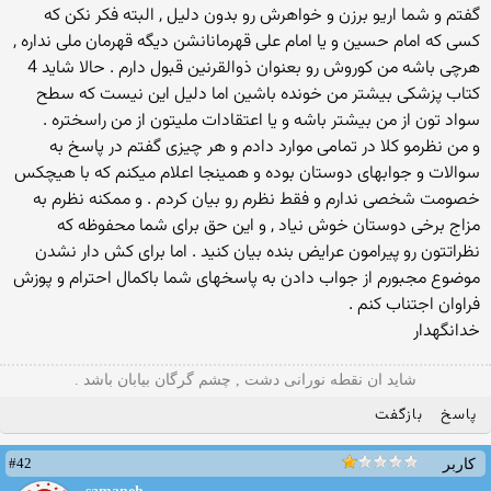
گفتم و شما اریو برزن و خواهرش رو بدون دلیل , البته فکر نکن که
کسی که امام حسین و یا امام علی قهرمانانشن دیگه قهرمان ملی نداره ,
هرچی باشه من کوروش رو بعنوان ذوالقرنین قبول دارم . حالا شاید 4
کتاب پزشکی بیشتر من خونده باشین اما دلیل این نیست که سطح
سواد تون از من بیشتر باشه و یا اعتقادات ملیتون از من راسختره .
و من نظرمو کلا در تمامی موارد دادم و هر چیزی گفتم در پاسخ به
سوالات و جوابهای دوستان بوده و همینجا اعلام میکنم که با هیچکس
خصومت شخصی ندارم و فقط نظرم رو بیان کردم . و ممکنه نظرم به
مزاج برخی دوستان خوش نیاد , و این حق برای شما محفوظه که
نظراتتون رو پیرامون عرایض بنده بیان کنید . اما برای کش دار نشدن
موضوع مجبورم از جواب دادن به پاسخهای شما باکمال احترام و پوزش
فراوان اجتناب کنم .
خدانگهدار
شاید ان نقطه نورانی دشت , چشم گرگان بیابان باشد .
پاسخ
بازگفت
#42
کاربر