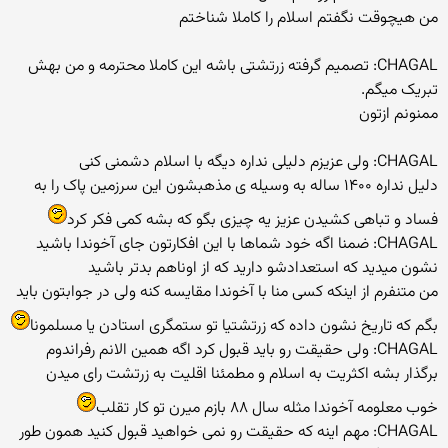
من هیچوقت نگفتم اسلام را کاملا شناختم
CHAGAL: تصمیم گرفته زرتشتی باشه این کاملا محترمه و من بهش
تبریک میگم.
ممنونم ازتون
CHAGAL: ولی عزیزم دلیلی نداره دیگه با اسلام دشمنی کنی
دلیل نداره ۱۴۰۰ ساله به وسیله ی مذهبشون این سرزمین پاک را به
فساد و تباهی کشیدن عزیز یه چیزی بگو که بشه کمی فکر کرد
CHAGAL: ضمنا اگه خود شماها با این افکارتون جای آخوندا باشید
نشون میدید که استعدادشو دارید که از اوناهم بدتر باشید
من متنفرم از اینکه کسی منا با آخوندا مقایسه کنه ولی در جوابتون باید
بگم که تاریخ نشون داده که زرتشتیا تو ستمگری استادن یا مسلمونا
CHAGAL: ولی حقیقت رو باید قبول کرد اگه همین الانم رفراندوم
برگذار بشه اکثریت به اسلام و مطمئنا اقلیت به زرتشت رای میدن
خوب معلومه آخوندا مثله سال ۸۸ بازم میرن تو کار تقلب
CHAGAL: مهم اینه که حقیقت رو نمی خواهید قبول کنید همون طور