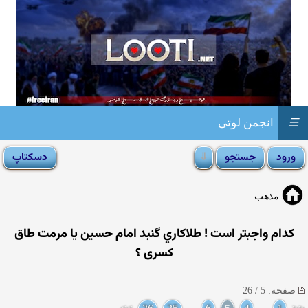
☰
انجمن لوتی
مذهب
کدام واجبتر است ! طلاکاري گنبد امام حسين يا مرمت طاق
كسری ؟
صفحه: 5 / 26