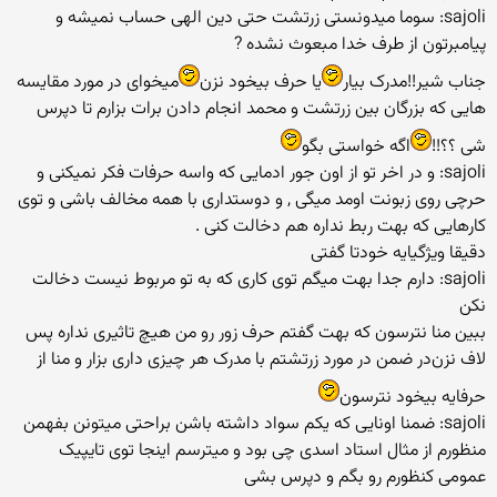
sajoli: سوما میدونستی زرتشت حتی دین الهی حساب نمیشه و
پیامبرتون از طرف خدا مبعوث نشده ?
جناب شیر!!مدرک بیار
یا حرف بیخود نزن
میخوای در مورد مقایسه
هایی که بزرگان بین زرتشت و محمد انجام دادن برات بزارم تا دپرس
شی ؟؟!!
اگه خواستی بگو
sajoli: و در اخر تو از اون جور ادمایی که واسه حرفات فکر نمیکنی و
حرچی روی زبونت اومد میگی , و دوستداری با همه مخالف باشی و توی
کارهایی که بهت ربط نداره هم دخالت کنی .
دقیقا ویژگیایه خودتا گفتی
sajoli: دارم جدا بهت میگم توی کاری که به تو مربوط نیست دخالت
نکن
ببین منا نترسون که بهت گفتم حرف زور رو من هیچ تاثیری نداره پس
لاف نزن
در ضمن در مورد زرتشتم با مدرک هر چیزی داری بزار و منا از
حرفایه بیخود نترسون
sajoli: ضمنا اونایی که یکم سواد داشته باشن براحتی میتونن بفهمن
منظورم از مثال استاد اسدی چی بود و میترسم اینجا توی تایپیک
عمومی کنظورم رو بگم و دپرس بشی