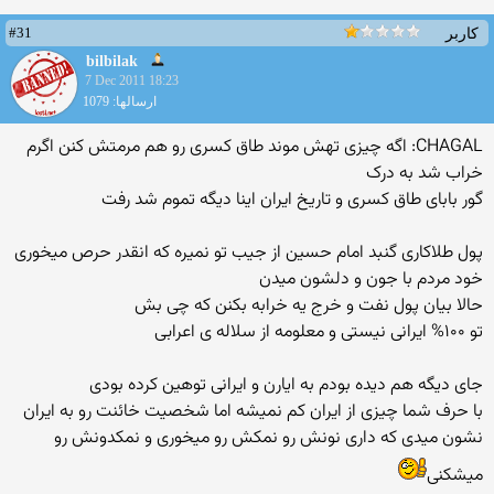
#31
کاربر
bilbilak
7 Dec 2011 18:23
ارسالها: 1079
CHAGAL: اگه چیزی تهش موند طاق کسری رو هم مرمتش کنن اگرم
خراب شد به درک
گور بابای طاق کسری و تاریخ ایران اینا دیگه تموم شد رفت
پول طلاکاری گنبد امام حسین از جیب تو نمیره که انقدر حرص میخوری
خود مردم با جون و دلشون میدن
حالا بیان پول نفت و خرج یه خرابه بکنن که چی بش
تو ۱۰۰% ایرانی نیستی و معلومه از سلاله ی اعرابی
جای دیگه هم دیده بودم به ایارن و ایرانی توهین کرده بودی
با حرف شما چیزی از ایران کم نمیشه اما شخصیت خائنت رو به ایران
نشون میدی که داری نونش رو نمکش رو میخوری و نمکدونش رو
میشکنی