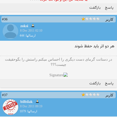
پاسخ
بازگفت
#36
کاربر
zoksi
8 Dec 2011 02:10
ارسالها: 444
هر دو اثر بايد حفظ شوند
در دستانت گرمای دست دیگری را احساس میکنم.راستش را بگوحقیقت
چیست؟؟؟
پاسخ
بازگفت
#37
کاربر
bilbilak
8 Dec 2011 09:19
ارسالها: 1079