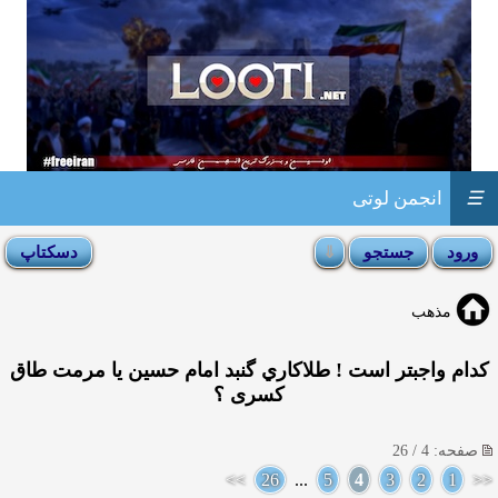
☰
انجمن لوتی
مذهب
کدام واجبتر است ! طلاکاري گنبد امام حسين يا مرمت طاق
كسری ؟
صفحه: 4 / 26
>>
26
...
5
4
3
2
1
<<