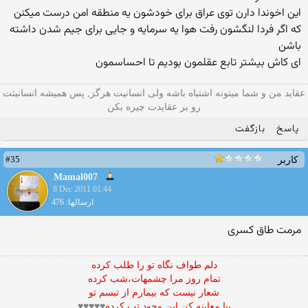
این اخوندا دارن توی عراق برای خودشون یه منطقه امن درست میکنن
که اگر فردا لنگشون رفت هوا یه سرمایه و جایی برای جیم شدن داشته
باشن
ای کاش بیشتر تابع عقلمون بودیم تا احساسمون
عقاید من و شما میتونه اشتباه باشه ولی انسانیت هرگز, پس همیشه انسانیتت
رو بر عقایدت چیره بکن
پاسخ
بازگفت
#35
کاربر
Mamal007
8 Dec 2011 01:44
ارسالها: 476
مرمت طاق كسرى
دلم طواف نگاه تو را طلب کرده
تمام روز مرا چشمهات،شب کرده
شعار نيست که بيمارم از تبسم تو
بيا معاينه کن اين وجود تب کرده
♥♥♥♥♥