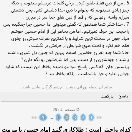
6 . من از دین فقط بلغور کردن برخی کلمات عربیشو میدونم و دیگه
چیز زیادی نمیدونم که بخوام با دین خدا دشمنی کنم , پس دشمنی
میزارم واسه اونهایی که واقعا از دین های خدا سر در میارن .
7 . خدا شکر شما همنطور که گفتی میدونی اما حسین چرا جنگیده پس
راججب این حرف نمیزنیم , اما من بخاطر این از امام حسین خوشم
میاد چون در سخت ترین شرایط و با کمترین نفرات سرش رو جلوی
ظلم خم نکرد و تحت هیچ شرایطی از حرفش بر نگشت .
حالا شما چند نفر رو حاضرین اسمم ببرین که چنین دل شیری داشته
یاشند و جونشون رو از دست بدن اما شرفشون رو نگه دارن ?
پرنسس جان اگه کسی پاسخ سوالتو نمیده بخاطر این نیست که شاید
جوابی نداره و حق باشماست , بلکه بخاطر بند 7 .
شاید ان نقطه نورانی دشت , چشم گرگان بیابان باشد .
پاسخ
بازگفت
صفحه: 4 / 26
>>
26
...
5
4
3
2
1
<<
کدام واجبتر است ! طلاکاري گنبد امام حسين يا مرمت