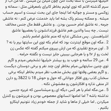
خیلیها میترسن با شما بحث کنن چون میگن بن میشن . اما من اب از
سرم گذشته الانم که توی لوتیم بخاطر کابرای بامعرفتی مثل : سمانه و
زوکسی و مستر و جوکیه اما اینجا جای این بحث نیست و اسپم حساب
میشه . و ممکنه پستم پاک بشه اما باید خدمتت عرض کنم : نه عاشقی
جرمه , نه عاشق امام حسین بودن . و عاشقی فقط مال جنس مخالف
نیست , چه بسا والدین هم عاشق فرزندانشونن یا بعضیها عاشق
اشیاهستن . پس مشکلی نداره که منم عاشق امامم باشم .
2 . مگه اون موقع اینترنت بود که امام بکه توی این سایتها برم یا نه ?
3 . اون مرجع تقلیدی که من ازش پیروی میکنم گفته اکه عکس زن
لخت رو از tv و یا هرجایی بیبینی جایز نیست و نگفته حرامه .
4 . من 29 سالمه و خوب بد رو بیشتر خیلیها تشخیص میدم و اگرم
توی چنین سایتهایی میام بخاطر اون چند نفر و برخی دوستان دیگست
, و اگرم بعضی وقتها توی بخش مذهب نظر میدم بخاطر اینکه برخی
سخنان کذب روی افکار جوانانی که حول و حوش 18 تا 22&3 رو دارن
اثر منفی نذاره و افکارشون رو مغشوش نکنه .
5 . من مگه امام یا هر کس دیگه ای رو میشناسین که غریزه جنسی
نداشته باشه ? اما امامها انسانهای معصومی بودن و غریزشون رو کنترل
میکردن , اما خیلی از ماها و شاید از جمله خودم زیاد نتونیم اینکارو
بکنیم .