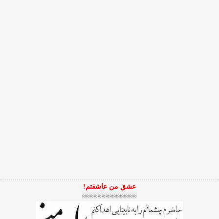
عشق من عاشقتم!
≈≈≈≈≈≈≈≈≈≈≈≈≈≈