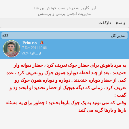
این كاربر به درخواست خودش بن شد
مدیریت انجمن پرنس و پرنسس
پاسخ
بازگفت
#32
مدیر کل
Princess
7 Dec 2011 19:06
ارسالها: 9924
یه مرد باهوش برای حضار جوک تعریف کرد ، حضار دیوانه وار
خندیدند . بعد از چند لحظه دوباره همون جوک رو تعریف کرد . عده
کمی از حضار دوباره خندیدند . دوباره و دوباره همون جوک رو
تعریف کرد . زمانی که دیگه هیچیک از حضار نخندید او لبخند زد و
گفت :
وقتی که نمی تونید به یک جوک بارها بخندید ؛ چطور برای یه مسئله
بارها و بارها گریه می کنید