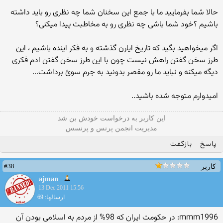
حالا شما بفرمایید ما با جمع این سخنان شما چه نظری رو باید داشته
باشیم ؟خود شما باشی چه نظری رو به مخاطبت پیدا میکنی؟
اگر میخواهید بگید که تاریخ ایارن گذشته و به فکر اینده باشیم ، این
طرز سخن گفتن راهش نیست چون با این طرز سخن گفتن ادم فکری
دیگه میکنه و نباید ما رو مقصر بدونید به جرم سوئ برداشت...
امیدوارم متوجه شده باشید..
این كاربر به درخواست خودش بن شد
مدیریت انجمن پرنس و پرنسس
پاسخ
بازگفت
#38
کاربر
ajman
13 Dec 2011 15:56
ارسالها: 69
mmm1996: در حکومت ایران که 98% از مردم به اسلامی بودن آن