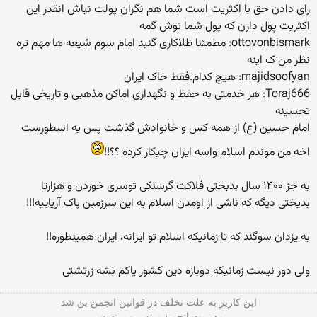
رای دادن حق با اکثریت است شما هم نگران پولت نباش انقدر این
اکثریت پول دارن که پول شما توش گمه
ottovonbismark: مطمئنا طلاکاری گنبد امام سوم شیعه ها مهم تره
نظر من ک اینه
majidsoofyan: هیچ کدام.فقط خاک ایران
Toraj666: هر خدمتی به حفظ و نگهداری اماکن مذهبی و تاریخی قابل
تحسینه
امام حسین (ع) از همه کس و خانوادش گذشت پس یه اسطورست
اخه من موندم اسلام واسه ایران چیکار کرده ؟؟!!
به جز ۱۴۰۰ سال بدبختی فلاکت گرسنکی توسری خوردن و هزارتا
بدیختی دیگه که ناشی از اومدن اسلام به این سرزمین پاک آریاییه!!!
به یزدان سوگند که تا زمانیکه اسلام تو ایرانه، ایران همینطوره!!
ولی دور نیست زمانیکه دوباره دین کشور پاکم بشه زرتشتی
این كاربر به علت تخلف در قوانین انجمن بن شد
مدیریت انجمن پرنس و پرنسس