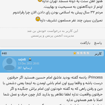
هنوز اهل سنت یه دونه مسجد تهران نداره
اونم از دیدگاهتون به مسیحیت و بهاییت.
مردم ۳۲ سال پیش به اسلامی بودن رای دادن الان چرا رفراندوم
نمیزارن ببینن چند نفر مسلمون تشریف داره
این كاربر به درخواست خودش بن شد
مدیریت انجمن پرنس و پرنسس
پاسخ
بازگفت
#40
کاربر
sajoli
13 Dec 2011 20:01
ارسالها: 287
Princess: یادمه گفته بودید عاشق امام حسین هستید اگر حرفتون
درست باشه و واقعا پیرو اون امام باشی اومدن به اینجا یعنی دشمنی با
دین و رفتن راهی که به گفته خودتون اون امام براش جنگیده و اگر
حرفتون واقعیت نداره لطفا تظاهر رو بذارید کنار چون حرف و عمل شما
اصلا با هم همخونی نداره