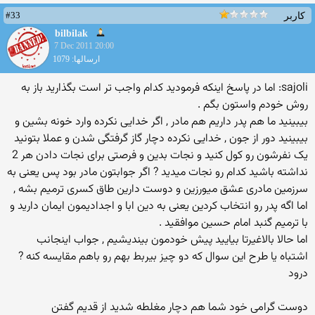
#33
کاربر
bilbilak
7 Dec 2011 20:00
ارسالها: 1079
sajoli: اما در پاسخ اینکه فرمودید کدام واجب تر است بگذارید باز به
روش خودم واستون بگم .
بیبینید ما هم پدر داریم هم مادر , اگر خدایی نکرده وارد خونه بشین و
بیبینید دور از جون , خدایی نکرده دچار گاز گرفتگی شدن و عملا بتونید
یک نفرشون رو کول کنید و نجات بدین و فرصتی برای نجات دادن هر 2
نداشته باشید کدام رو نجات میدید ? اگر جوابتون مادر بود پس یعنی به
سرزمین مادری عشق میورزین و دوست دارین طاق کسری ترمیم بشه ,
اما اگه پدر رو انتخاب کردین یعنی به دین ابا و اجدادیمون ایمان دارید و
با ترمیم گنبد امام حسین موافقید .
اما حالا بالاغیرتا بیایید پیش خودمون بیندیشیم , جواب اینجانب
اشتباه یا طرح این سوال که دو چیز بیربط بهم رو باهم مقایسه کنه ?
درود
دوست گرامی خود شما هم دچار مغلطه شدید از قدیم گفتن