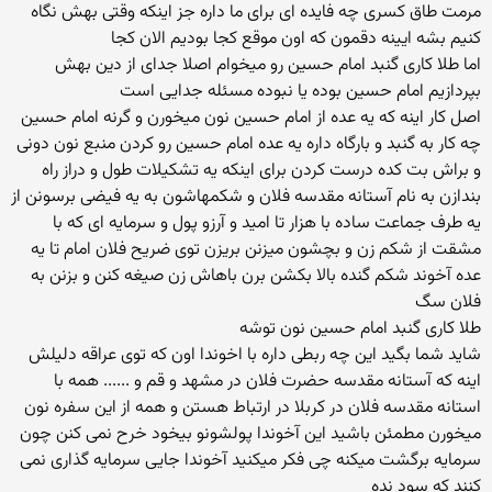
مرمت طاق کسری چه فایده ای برای ما داره جز اینکه وقتی بهش نگاه
کنیم بشه ایینه دقمون که اون موقع کجا بودیم الان کجا
اما طلا کاری گنبد امام حسین رو میخوام اصلا جدای از دین بهش
بپردازیم امام حسین بوده یا نبوده مسئله جدایی است
اصل کار اینه که یه عده از امام حسین نون میخورن و گرنه امام حسین
چه کار به گنبد و بارگاه داره یه عده امام حسین رو کردن منبع نون دونی
و براش بت کده درست کردن برای اینکه یه تشکیلات طول و دراز راه
بندازن به نام آستانه مقدسه فلان و شکمهاشون به یه فیضی برسونن از
یه طرف جماعت ساده با هزار تا امید و آرزو پول و سرمایه ای که با
مشقت از شکم زن و بچشون میزنن بریزن توی ضریح فلان امام تا یه
عده آخوند شکم گنده بالا بکشن برن باهاش زن صیغه کنن و بزنن به
فلان سگ
طلا کاری گنبد امام حسین نون توشه
شاید شما بگید این چه ربطی داره با اخوندا اون که توی عراقه دلیلش
اینه که آستانه مقدسه حضرت فلان در مشهد و قم و ...... همه با
استانه مقدسه فلان در کربلا در ارتباط هستن و همه از این سفره نون
میخورن مطمئن باشید این آخوندا پولشونو بیخود خرح نمی کنن چون
سرمایه برگشت میکنه چی فکر میکنید آخوندا جایی سرمایه گذاری نمی
کنند که سود نده