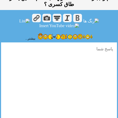
طاق كسری ؟
بیشتر...