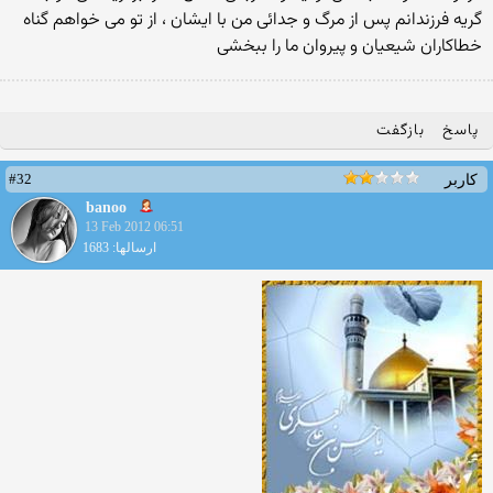
گريه فرزندانم پس از مرگ و جدائى من با ايشان ، از تو مى خواهم گناه
خطاكاران شيعيان و پيروان ما را ببخشى
پاسخ
بازگفت
#32
کاربر
banoo
13 Feb 2012 06:51
ارسالها: 1683