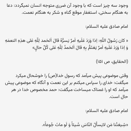
وجود سه چیز است که با وجود آن ضرری متوجه انسان نمی‏گردد: دعا
به هنگام سختی، استغفار موقع گناه و شکر به هنگام نعمت.
امام صادق علیه السلام:
« کان رَسُولُ اللّهِ: اِذا وَرَدَ عَلَیهِ اَمرٌ یَسرُّهُ قالَ اَلحَمد لِلّهِ عَلی هذِهِ النعمَهِ
وَ اِذا وَرَدَ عَلَیهِ اَمرٌ یَغتَمُّ بِهِ قالَ اَلحَمدُ لِلّهِ عَلی کُلِّ حالٍ»
(الحقایق، ص ۱۵۱)
وقتی موضوعی پیش می‏آمد که رسول خدا(ص) را خوشحال می‏کرد
می‏گفت: خدای را سپاس می‏کنم بر این نعمت و آنگاه که موضوعی پیش
می‏آمد که او را غمناک می‏ساخت می‏گفت: حمد مخصوص خدا در هر
حال است.
امام صادق علیه السلام:
«شِیعَتُنا مَن لایَسأَلُ النّاسَ شَیئاً وَ لَو ماتَ جُوعاً».