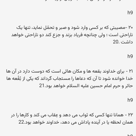
h9
۲۰ -مصیبتى که بر کسى وارد شود و صبر و تحمّل نماید، تنها یک
ناراحتى است ؛ ولى چنانچه فریاد بزند و جزع کند دو ناراحتى خواهد
داشت .20
h9
۲۱ - براى خداوند بقعه ها و مکان هائى است که دوست دارد در آن ها
خدا خوانده شود تا آن که دعاها را مستجاب گرداند که یکى از بُقْعه ها
حائر و حرم امام حسین علیه السلام خواهد بود.21
h9
۲۲ - همانا تنها کسى که ثواب مى دهد و عِقاب مى کند و کارها را در
همان لحظه یا در آینده پاداش مى دهد، خداوند خواهد بود.22