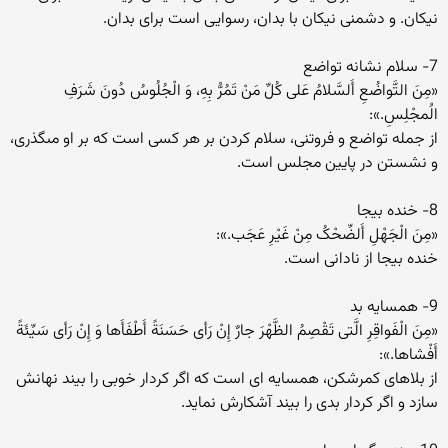
نیکان. و دشمنى نیکان با بدان، رسوایى است براى بدان.
7- سلام نشانه تواضع
«مِنَ التَّواضُعِ أَلسَّلامُ عَلى کُلِّ مَنْ تَمُرُّ بِهِ، وَ الْجُلُوسُ دُونَ شَرَفِ
الَْمجْلِسِ.»:
از جمله تواضع و فروتنى، سلام کردن بر هر کسى است که بر او مىگذرى،
و نشستن در پایین مجلس است.
8- خنده بیجا
«مِنَ الْجَهْلِ أَلضِّحْکُ مِنْ غَیْرِ عَجَب.»:
خنده بیجا از نادانى است.
9- همسایه بد
«مِنَ الْفَواقِرِ الَّتى تَقْصِمُ الظَّهْرَ جارٌ إِنْ رَأى حَسَنَةً أَطْفَأَها وَ إِنْ رَأى سَیِّئَةً
أَفْشاها.»:
از بلاهاى کمرشکن، همسایه اى است که اگر کردار خوبى را بیند نهانش
سازد و اگر کردار بدى را بیند آشکارش نماید.