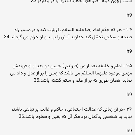
است (چون کینه ، ضررهاى خظرناک ترى را در بردارد).33
h9
۳۴ - هر که جدّم امام رضا علیه السلام را زیارت کند و در مسیر راه
صدمه و سختى تحمّل کند خداوند آتش را بر بدن او حرام مى گرداند.34
h9
۳۵ - امام و خلیفه بعد از من (فرزندم ) حسن ؛ و بعد از او فرزندش
مهدى موعود علیهما السلام مى باشد که زمین را پر از عدل و داد مى
نماید، همان طورى که پر از ظلم و ستم گشته باشد.35
h9
۳۶ -در آن زمانى که عدالت اجتماعى ، حاکم و غالب بر تباهى باشد،
نباید به شخصى بدگمان بود مگر آن که یقین و معلوم باشد.36
h9