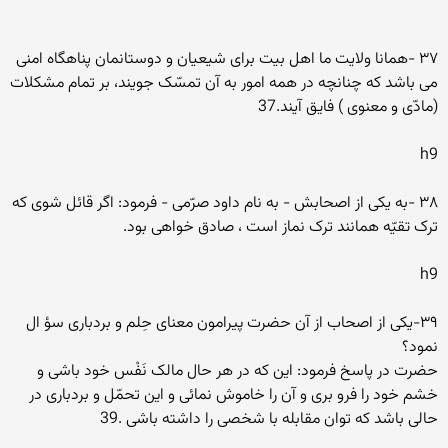
۳۷ -همانا ولایت ما اهل بیت براى شیعیان و دوستانمان پناهگاه امنى
مى باشد که چنانچه در همه امور به آن تمسّک جویند، بر تمام مشکلات
(مادّى و معنوى ) فایق آیند.37
h9
۳۸ -به یکى از اصحابش - به نام داود صرّمى - فرمود: اگر قائل شوى که
ترک تقیّه همانند ترک نماز است ، صادق خواهى بود.
h9
۳۹-یکى از اصحاب از آن حضرت پیرامون معناى حِلم و بردبارى سؤ ال
نمود؟
حضرت در پاسخ فرمود: این که در هر حال مالک نَفْس خود باشى و
خشم خود را فرو برى و آن را خاموش نمائى و این تحمّل و بردبارى در
حالى باشد که توان مقابله با شخصى را داشته باشى .39