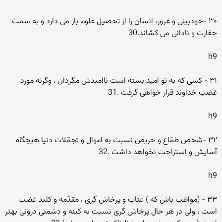
۳۰ -خودبینى و غرور، انسان را از تحصیل علوم باز مى دارد و به سمت
حقارت و نادانى مى کشاند.30
h9
۳۱ - کسى که به تو امید بسته است ناامیدش مگردان ، وگرنه مورد
غضب خداوند قرار خواهى گرفت .31
h9
۳۲ -شخص طمّاع و حریص نسبت به اموال و تجمّلات دنیا هیچگاه
آسایش و استراحت نخواهد داشت .32
h9
۳۳ - (مواظب باش که ) عتاب و پرخاش گرى ، مقدّمه و کلید غضب
است ، ولى در هر حال پرخاش گرى نسبت به کینه و دشمنى درونى بهتر