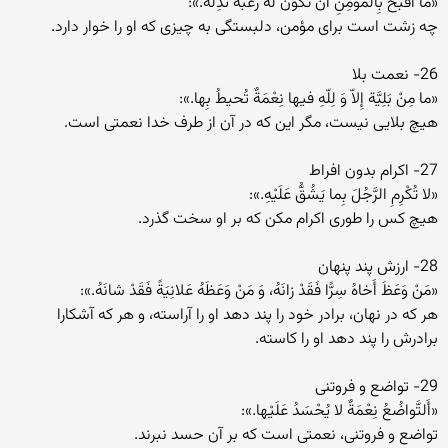
«ما أَقْبَحَ بِالْمُؤْمِنِ أَنْ تَکُونَ لَهُ رَغْبَةٌ تُذِلُّهُ.»:
چه زشت است براى مؤمن، دلبستگى به چیزى که او را خوار دارد.
26- نعمت بلا
«ما مِنْ بَلِیَّة إِلاّ وَ لِلّهِ فیها نِعْمَةٌ تُحیطُ بِها.»:
هیچ بلایى نیست، مگر این که در آن از طرف خدا نعمتى است.
27- اکرام بدون افراط
«لا تُکْرِمِ الرَّجُلَ بِما یَشُقُّ عَلَیْهِ.»:
هیچ کس را طورى اکرام مکن که بر او سخت گذرد.
28- ارزش پند پنهان
«مَنْ وَعَظَ أَخاهُ سِرًّا فَقَدْ زانَهُ، وَ مَنْ وَعَظَهُ عَلانِیَةً فَقَدْ شانَهُ.»:
هر که در نهان، برادر خود را پند دهد او را آراسته، و هر که آشکارا
برادرش را پند دهد او را کاسته.
29- تواضع و فروتنى
«أَلتَّواضُعُ نِعْمَةٌ لا یُحْسَدُ عَلَیْها.»:
تواضع و فروتنى، نعمتى است که بر آن حسد نبرند.