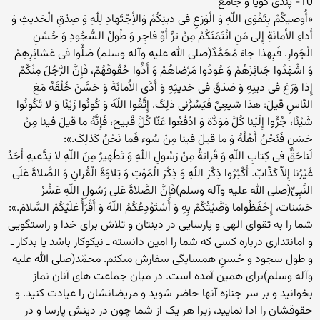
10- پندى گویا و جامع
«أُوصیکُمْ بِتَقْوَى اللّهِ وَ الْوَرَعِ فى دینِکُمْ وَالاِْجْتَهادِ لِلّهِ وَ صِدْقِ الْحَدیثِ وَ
أَداءِ الأَمانَةِ إِلى مَنِ ائْتَمَنَکُمْ مِنْ بَرٍّ أَوْ فاجِر وَ طُولُ السُّجُودِ وَ حُسْنِ
الْجَوارِ. فَبِهذا جاءَ مُحَمَّدٌ(صلى الله علیه وآله وسلم) صَلُّوا فى عَشائِرِهِمْ
وَ اشْهَدُوا جَنائِزَهُمْ وَ عُودُوا مَرْضاهُمْ وَ أَدُّوا حُقُوقَهُمْ، فَإِنَّ الرَّجُلَ مِنْکُمْ
إِذا وَرَعَ فى دینِهِ وَ صَدَقَ فى حَدیثِهِ وَ أَدَّى الاَْمانَةَ وَ حَسَّنَ خُلْقَهُ مَعَ
النّاسِ قیلَ: هذا شیعِىٌ فَیَسُرُّنى ذلِکَ. إِتَّقُوا اللّهَ وَ کُونُوا زَیْنًا وَ لا تَکُونُوا
شَیْنًا، جُرُّوا إِلَیْنا کُلَّ مَوَدَّة وَ ادْفَعُوا عَنّا کُلَّ قَبیح، فَإِنَّهُ ما قیلَ فینا مِنْ
حَسَن فَنَحْنُ أَهْلُهُ وَ ما قیلَ فینا مِنْ سُوء فَما نَحْنُ کَذلِکَ.»:
لَناحَقٌّ فى کِتابِ اللّهِ وَ قَرابَةٌ مِنْ رَسُولِ اللّهِ وَ تَطْهیرٌ مِنَ اللّهِ لا یَدَّعیهِ أَحَدٌ
غَیْرُنا إِلاّ کَذّابٌ. أَکْثِرُوا ذِکْرَ اللّهِ وَ ذِکْرَ الْمَوْتِ وَ تِلاوَةَ الْقُرانِ وَ الصَّلاةَ عَلَى
النَّبِىِّ(صلى الله علیه وآله وسلم)فَإِنَّ الصَّلاةَ عَلى رَسُولِ اللّهِ عَشْرُ
حَسَنات، إِحْفَظُواما وَصَّیْتُکُمْ بِهِ وَ أَسْتَوْدِعُکُمُ اللّهَ وَ أَقْرَأُ عَلَیْکُمْ السَّلامَ.»:
شما را به تقواى الهى و پارسایى در دینتان و تلاش براى خدا و راستگویى
و امانتدارى درباره کسى که شما را امین دانسته ـ نیکوکار باشد یا بدکار ـ
و طول سجود و حُسنِ همسایگى سفارش مىکنم. محمّد(صلى الله علیه
وآله وسلم)براى همین آمده است. در میان جماعت هاى آنان نماز
بخوانید و بر سر جنازه آنها حاضر شوید و مریضانشان را عیادت کنید. و
حقوقشان را ادا نمایید، زیرا هر یک از شما چون در دینش پارسا و در