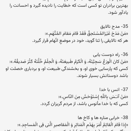
بهترین برادران تو کسى است که خطایت را نادیده گیرد و احسانت را
یادآور شود.
35- مدح نالایق
«مَنْ مَدَحَ غَیْرَالمُسْتَحِقِّ فَقَدْ قامَ مَقامَ المُتَّهَمِ.»:
هر که نالایقى را ثنا گوید، خود در موضعِ اتّهام قرار گیرد.
36- راه دوست یابى
«مَنْ کانَ الْورَعُ سَجِیَّتَهُ، وَ الْکَرَمُ طَبیعَتَهُ، وَ الْحِلْمُ خُلَّتَهُ کَثُرَ صَدیقُهُ.»:
کسى که پارسایى خوى او، و بخشندگى طبیعت او، و بردبارى خصلت او
باشد دوستانش بسیار شوند.
37- انس با خدا
«مَنْ آنـَسَ بِاللّهِ إِسْتَوْحَشَ مِنَ النّاسِ.»:
کسى که با خدا مأنوس باشد، از مردم گریزان گردد.
38- خرابى مناره ها و کاخ ها
«إِذا قامَ الْقائِمُ أَمَرَ بِهَدْمِ الْمَنائِرِ وَ الْمَقاصیرِ الَّتى فِى الْمَساجِدِ.»: