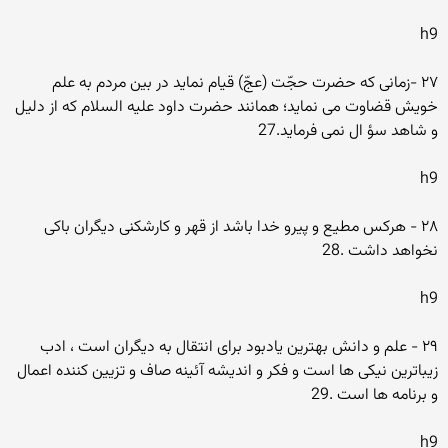
h9
۲۷ -زمانى که حضرت حجّت (عجّ) قیام نماید در بین مردم به علم
خویش قضاوت مى نماید؛ همانند حضرت داود علیه السلام که از دلیل
و شاهد سؤ ال نمى فرماید.27
h9
۲۸ - هرکس مطیع و پیرو خدا باشد از قهر و کارشکنى دیگران باکى
نخواهد داشت .28
h9
۲۹ - علم و دانش بهترین یادبود براى انتقال به دیگران است ، ادب
زیباترین نیکى ها است و فکر و اندیشه آئینه صاف و تزیین کننده اعمال
و برنامه ها است .29
h9