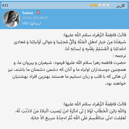
#31
کاربر
banoo
13 Feb 2012 06:47
ارسالها: 1683
قالَتْ فاطِمَةُ الزَّهْراء سلام اللّه عليها:
شيعَتُنا مِنْ خِيارِ اءهْلِ الْجَنَّةِ وَكُلُّ مُحِبّينا وَ مَوالى اَوْليائِنا وَ مُعادى
اءعْدائِنا وَ الْمُسْلِمُ بِقَلْبِهِ وَ لِسانِهِ لَنا.
ترجمه :
حضرت فاطمه زهرا سلام الله علیها فرمود: شيعيان و پيروان ما، و
همچنين دوستداران اولياء ما و آنان كه دشمن دشمنان ما باشند، نيز
آن هائى كه با قلب و زبان تسليم ما هستند بهترين افراد بهشتيان
خواهند بود.
قالَتْ فاطِمَةُ الزَّهْراء سلام اللّه عليها:
وَاللّهِ يَابْنَ الْخَطّابِ لَوْلا إ نّى اءكْرَهُ اءنْ يُصيبَ الْبَلاءُ مَنْ لاذَنْبَ لَهُ،
لَعَلِمْتَ اءنّى سَاءُقْسِمُ عَلَى اللّهِ ثُمَّ اءجِدُهُ سَريعَ الاْ جابَةِ.