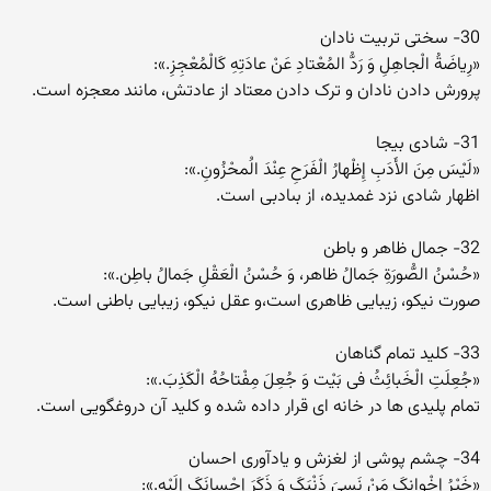
30- سختى تربیت نادان
«رِیاضَةُ الْجاهِلِ وَ رَدُّ المُعْتادِ عَنْ عادَتِهِ کَالْمُعْجِزِ.»:
پرورش دادن نادان و ترک دادن معتاد از عادتش، مانند معجزه است.
31- شادى بیجا
«لَیْسَ مِنَ الأَدَبِ إِظْهارُ الْفَرَحِ عِنْدَ الَْمحْزُونِ.»:
اظهار شادى نزد غمدیده، از بىادبى است.
32- جمال ظاهر و باطن
«حُسْنُ الصُّورَةِ جَمالُ ظاهر، وَ حُسْنُ الْعَقْلِ جَمالُ باطِن.»:
صورت نیکو، زیبایى ظاهرى است،و عقل نیکو، زیبایى باطنى است.
33- کلید تمام گناهان
«جُعِلَتِ الْخَبائِثُ فى بَیْت وَ جُعِلَ مِفْتاحُهُ الْکَذِبَ.»:
تمام پلیدى ها در خانه اى قرار داده شده و کلید آن دروغگویى است.
34- چشم پوشى از لغزش و یادآورى احسان
«خَیْرُ إِخْوانِکَ مَنْ نَسِىَ ذَنْبَکَ وَ ذَکَرَ إِحْسانَکَ إِلَیْهِ.»: