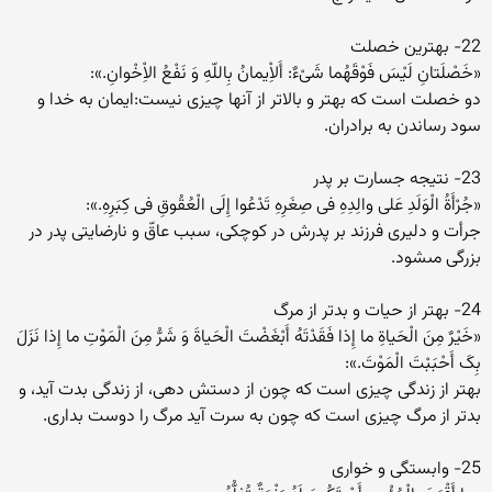
22- بهترین خصلت
«خَصْلَتانِ لَیْسَ فَوْقَهُما شَىْءٌ: أَلاِْیمانُ بِاللّهِ وَ نَفْعُ الاِْخْوانِ.»:
دو خصلت است که بهتر و بالاتر از آنها چیزى نیست:ایمان به خدا و
سود رساندن به برادران.
23- نتیجه جسارت بر پدر
«جُرْأَةُ الْوَلَدِ عَلى والِدِهِ فى صِغَرِهِ تَدْعُوا إِلَى الْعُقُوقِ فى کِبَرِهِ.»:
جرأت و دلیرى فرزند بر پدرش در کوچکى، سبب عاقّ و نارضایتى پدر در
بزرگى مىشود.
24- بهتر از حیات و بدتر از مرگ
«خَیْرٌ مِنَ الْحَیاةِ ما إِذا فَقَدْتَهُ أَبْغَضْتَ الْحَیاةَ وَ شَرُّ مِنَ الْمَوْتِ ما إِذا نَزَلَ
بِکَ أَحْبَبْتَ الْمَوْتَ.»:
بهتر از زندگى چیزى است که چون از دستش دهى، از زندگى بدت آید، و
بدتر از مرگ چیزى است که چون به سرت آید مرگ را دوست بدارى.
25- وابستگى و خوارى