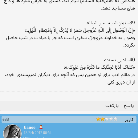
هنگامى که قائم(علیه السلام) قیام کند، دستور به خرابى مناره ها و کاخ
هاى مساجد دهد.
39- نماز شب، سیر شبانه
«إِنَّ الْوُصُولَ إِلَى اللّهِ عَزَّوَجَلَّ سَفَرٌ لا یُدْرَکُ إِلاّ بِامْتِطاءِ اللَّیْلِ.»:
وصول به خداوند عزّوجلّ، سفرى است که جز با عبادت در شب حاصل
نگردد.
40- ادبى بسنده
«کَفاکَ أَدَبًا تَجَنُّبُکَ ما تَکْرَهُ مِنْ غَیْرِکَ.»:
در مقام ادب براى تو همین بس که آنچه براى دیگران نمیپسندى، خود،
از آن دورى کنى
پاسخ
بازگفت
#33
کاربر
banoo
13 Feb 2012 06:54