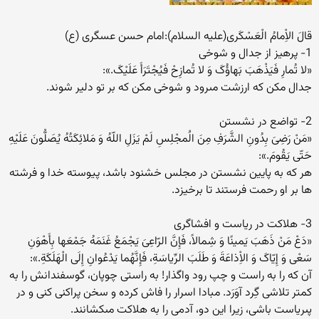
قالَ الاِْمامُ الْعَسْکَرى(علیه السلام):امام حسن عسگری (ع)
1- پرهیز از جدال و شوخى
«لا تُمارِ فَیَذْهَبَ بَهاؤُکَ وَ لا تُمازِحْ فَیُجْتَرَأَ عَلَیْکَ.»:
جدال مکن که ارزشت مىرود و شوخى مکن که بر تو دلیر شوند.
2- تواضع در نشستن
«مَنْ رَضِىَ بِدُونِ الشَّرَفِ مِنَ الَْمجْلِسِ لَمْ یَزَلِ اللّهُ وَ مَلائِکَتُهُ یُصَلُّونَ عَلَیْهِ
حَتّى یَقُومَ.»:
هر که به پایین نشستن در مجلس خشنود باشد، پیوسته خدا و فرشته
ها بر او رحمت فرستند تا برخیزد.
3- هلاکت در ریاست و افشاگرى
«دَعْ مَنْ ذَهَبَ یَمینًا وَ شِمالاً، فَإِنَّ الرّاعِىَ یَجْمَعُ غَنَمَهُ جَمْعَها بِأَهْوَنِ
سَعْى وَ إِیّاکَ وَ الاِْذاعَةَ وَ طَلَبَ الرِّیاسَةِ، فَإِنَّهُما یَدْعُوانِ إِلَى الْهَلَکَةِ.»:
آن که را به راست و چپ رود واگذار! به راستى چوپان، گوسفندانش را به
کمتر تلاشى گِرد آوَرَد. مبادا اسرار را فاش کرده و سخن پراکنى کنى و در
پىریاست باشى، زیرا این دو، آدمى را به هلاکت مىکشانند.