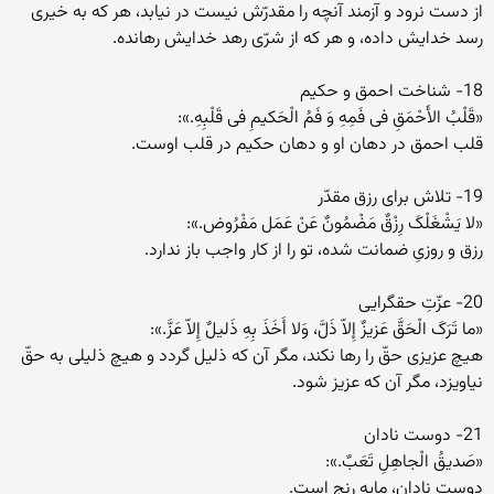
از دست نرود و آزمند آنچه را مقدرّش نیست در نیابد، هر که به خیرى
رسد خدایش داده، و هر که از شرّى رهد خدایش رهانده.
18- شناخت احمق و حکیم
«قَلْبُ الأَحْمَقِ فى فَمِهِ وَ فَمُ الْحَکیمِ فى قَلْبِهِ.»:
قلب احمق در دهان او و دهان حکیم در قلب اوست.
19- تلاش براى رزق مقدّر
«لا یَشْغَلْکَ رِزْقٌ مَضْمُونٌ عَنْ عَمَل مَفْرُوض.»:
رزق و روزىِ ضمانت شده، تو را از کار واجب باز ندارد.
20- عزّتِ حقگرایى
«ما تَرَکَ الْحَقَّ عَزیزٌ إِلاّ ذَلَّ، وَلا أَخَذَ بِهِ ذَلیلٌ إِلاّ عَزَّ.»:
هیچ عزیزى حقّ را رها نکند، مگر آن که ذلیل گردد و هیچ ذلیلى به حقّ
نیاویزد، مگر آن که عزیز شود.
21- دوست نادان
«صَدیقُ الْجاهِلِ تَعَبٌ.»:
دوست نادان، مایه رنج است.