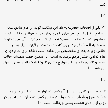
کنند.
h9
۱۱- یکى از اصحاب حضرت به نام ابن سِکیّت گوید: از امام هادى علیه
السلام سؤ ال کردم : چرا قرآن با مرور زمان و زیاد خواندن و تکرار، کهنه
و مندرس نمى شود؛ بلکه همیشه حالتى تازه و جدید در آن وجود دارد؟
امام علیه السلام فرمود: چون که خداوند متعال قرآن را براى زمان
خاصّى و یا طایفه اى مخصوص قرار نداده است ؛ بلکه براى تمام دوران
ها و تمامى اقشار مردم فرستاده است ، به همین جهت همیشه حالت
جدید و تازه اى دارد و براى جوامع بشرى تا روز قیامت قابل عمل و اجراء
مى باشد.11
h9
۱۲ - غضب و تندى در مقابل آن کسى که توان مقابله با او را ندارى ،
علامت عجز و ناتوانى است ، ولى در مقابل کسى که توان مقابله و رو در
روئى او را دارى علامت پستى و رذالت است .12