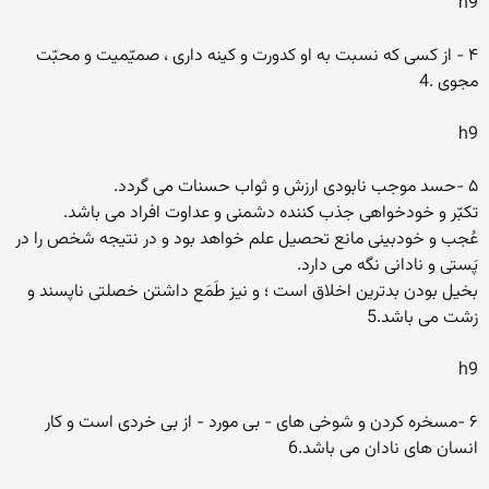
h9
۴ - از کسى که نسبت به او کدورت و کینه دارى ، صمیّمیت و محبّت
مجوى .4
h9
۵ -حسد موجب نابودى ارزش و ثواب حسنات مى گردد.
تکبّر و خودخواهى جذب کننده دشمنى و عداوت افراد مى باشد.
عُجب و خودبینى مانع تحصیل علم خواهد بود و در نتیجه شخص را در
پَستى و نادانى نگه مى دارد.
بخیل بودن بدترین اخلاق است ؛ و نیز طَمَع داشتن خصلتى ناپسند و
زشت مى باشد.5
h9
۶ -مسخره کردن و شوخى هاى - بى مورد - از بى خردى است و کار
انسان هاى نادان مى باشد.6