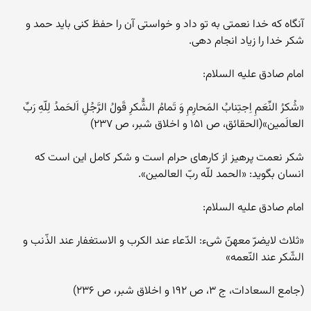
آنگاه که خدا نعمتی به تو داد و خواستی آن را حفظ کنی باید حمد و
شکر خدا را زیاد انجام دهی.
امام صادق علیه السلام:
«شُکرُ النِّعَمِ اِجتِنابُ المَحارِمِ وَ تَمامُ الشُّکرِ قَولُ الرَّجُلِ اَلحَمدُ لِلّهِ رَبِّ
العالَمین»(الحقائق، ص ۱۵۱ و اخلاق شبر، ص ۲۳۷)
شکر نعمت پرهیز از کارهای حرام است و شکر کامل این است که
انسان بگوید: «الحمد للّه ربّ العالمین».
امام صادق علیه السلام:
«ثلاث لایضرّ معهنّ شی‏ء: الدّعاء عند الکرب و الاستغفار عند الذّنب و
الشّکر عند النّعمه»
(جامع السعادات، ج ۳، ص ۱۹۲ و اخلاق شبر، ص ۲۳۶)