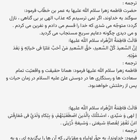
ترجمه :
حضرت فاطمه زهرا سلام الله علیها به عمر بن خطّاب فرمود:
سوگند به خداوند، اگر نمى ترسيدم كه عذاب الهى بر بى گناهى ، نازل
گردد؛ متوجّه مى شدى كه خدا را قسم مى دادم و نفرين مى كردم .
و مى ديدى چگونه دعايم سريع مستجاب مى گرديد.
قالَتْ فاطِمَةُ الزَّهْراء سلام اللّه عليها:
إنَّ السَّعيدَ كُلَّ السَّعيدِ، حَقَّ السَّعيدِ مَنْ أحَبَّ عَليّا فى حَياتِهِ وَ بَعْدَ
مَوْتِهِ.
ترجمه :
فاطمه زهرا سلام الله علیها فرمود: همانا حقيقت و واقعيّت تمام
سعادت ها و رستگارى ها در دوستى علىّ عليه السلام در زمان حيات و
پس از رحلتش خواهدبود.
قالَتْ فاطِمَةُ الزَّهْراء سلام اللّه عليها:
إ لهى وَ سَيِّدى ، اءسْئَلُكَ بِالَّذينَ اصْطَفَيْتَهُمْ، وَ بِبُكاءِ وَلَدَيَّ فى مُفارِقَتى
اءَنْ تَغْفِرَ لِعُصاةِ شيعَتى ، وَشيعَةِ ذُرّيتَى .
ترجمه :
فرمود: خداوندا، به حقّ اولياء و مقرّبانى كه آن ها را برگزيده اى ، و به