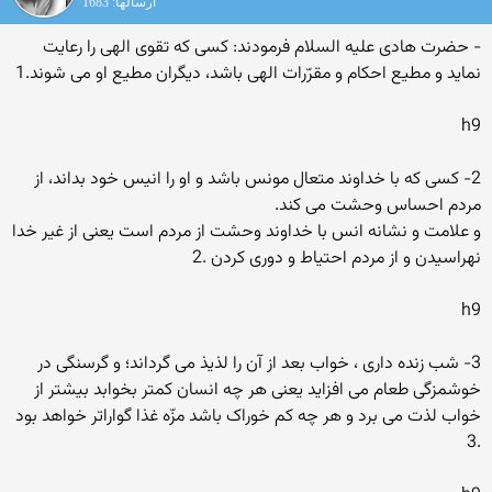
ارسالها: 1683
- حضرت هادی علیه السلام فرمودند: کسى که تقوى الهى را رعایت
نماید و مطیع احکام و مقرّرات الهى باشد، دیگران مطیع او مى شوند.1
h9
2- کسى که با خداوند متعال مونس باشد و او را انیس خود بداند، از
مردم احساس وحشت مى کند.
و علامت و نشانه انس با خداوند وحشت از مردم است یعنى از غیر خدا
نهراسیدن و از مردم احتیاط و دورى کردن .2
h9
3- شب زنده دارى ، خواب بعد از آن را لذیذ مى گرداند؛ و گرسنگى در
خوشمزگى طعام مى افزاید یعنى هر چه انسان کمتر بخوابد بیشتر از
خواب لذت مى برد و هر چه کم خوراک باشد مزّه غذا گواراتر خواهد بود
.3