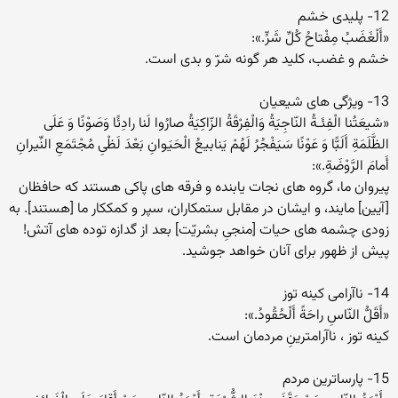
12- پلیدى خشم
«أَلْغَضَبُ مِفْتاحُ کُلِّ شَرٍّ.»:
خشم و غضب، کلید هر گونه شرّ و بدى است.
13- ویژگى هاى شیعیان
«شیعَتُنا الْفِئَـةُ النّاجِیَةُ وَالْفِرْقَةُ الزّاکِیَةُ صارُوا لَنا رادِئًا وَصَوْنًا وَ عَلَى
الظَّلَمَةِ أَلَبًّا وَ عَوْنًا سَیَفْجُرُ لَهُمْ یَنابیعُ الْحَیَوانِ بَعْدَ لَظْىِ مُجْتَمَعِ النِّیرانِ
أَمامَ الرَّوْضَةِ.»:
پیروان ما، گروه هاى نجات یابنده و فرقه هاى پاکى هستند که حافظان
[آیین] مایند، و ایشان در مقابل ستمکاران، سپر و کمککار ما [هستند]. به
زودى چشمه هاى حیات [منجىِ بشریّت] بعد از گدازه توده هاى آتش!
پیش از ظهور براى آنان خواهد جوشید.
14- ناآرامى کینه توز
«أَقَلُّ النّاسِ راحَةً أَلْحُقُودُ.»:
کینه توز ، ناآرامترینِ مردمان است.
15- پارساترین مردم