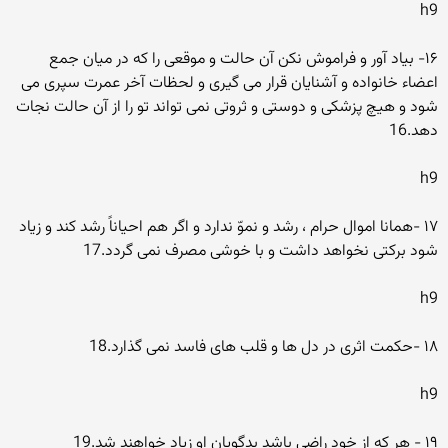
h9
۱۶- بیاد آور و فراموش نکن آن حالت و موقعى را که در میان جمع
اعضاء خانواده و آشنایان قرار مى گیرى و لحظات آخر عمرت سپرى مى
شود و هیچ پزشکى و دوستى و ثروتى نمى تواند تو را از آن حالت نجات
دهد.16
h9
۱۷ -همانا اموال حرام ، رشد و نموّ ندارد و اگر هم احیاناً رشد کند و زیاد
شود برکتى نخواهد داشت و با خوشى مصرف نمى گردد.17
h9
۱۸ -حکمت اثرى در دل ها و قلب هاى فاسد نمى گذارد.18
h9
۱۹ - هر که از خود راضى باشد بدگویان او زیاد خواهند شد.19