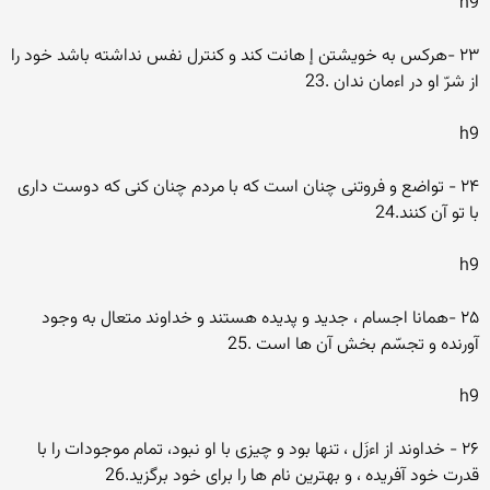
h9
۲۳ -هرکس به خویشتن إ هانت کند و کنترل نفس نداشته باشد خود را
از شرّ او در اءمان ندان .23
h9
۲۴ - تواضع و فروتنى چنان است که با مردم چنان کنى که دوست دارى
با تو آن کنند.24
h9
۲۵ -همانا اجسام ، جدید و پدیده هستند و خداوند متعال به وجود
آورنده و تجسّم بخش آن ها است .25
h9
۲۶ - خداوند از اءزَل ، تنها بود و چیزى با او نبود، تمام موجودات را با
قدرت خود آفریده ، و بهترین نام ها را براى خود برگزید.26