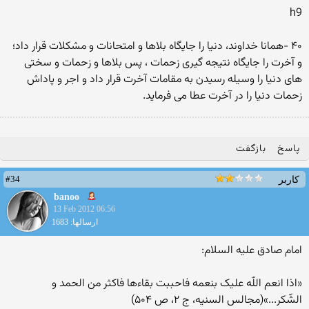
h9
۴۰ -همانا خداوند، دنیا را جایگاه بلاها و امتحانات و مشکلات قرار داد؛
و آخرت را جایگاه نتیجه گیرى زحمات ، پس بلاها و زحمات و سختى
هاى دنیا را وسیله رسیدن به مقامات آخرت قرار داد و اجر و پاداش
زحمات دنیا را در آخرت عطا مى فرماید.
پاسخ
بازگفت
#34
کاربر
banoo
13 Feb 2012 06:56
ارسالها: 1683
امام صادق علیه السلام:
«اذا انعم اللّه علیک بنعمه فاحببت بقاءها فاکثر من الحمد و
الشّکر...»(مجالس السنیه، ج ۲، ص ۵۰۴)