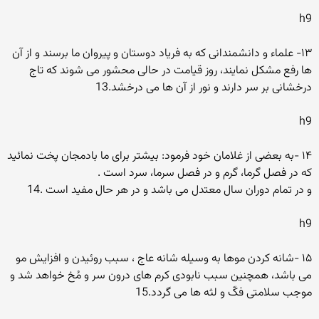
h9
۱۳- علماء و دانشمندانى که به فریاد دوستان و پیروان ما برسند و از آن
ها رفع مشکل نمایند، روز قیامت در حالى محشور مى شوند که تاج
درخشانى بر سر دارند و نور از آن ها مى درخشد.13
h9
۱۴ -به بعضى از غلامان خود فرمود: بیشتر براى ما بادمجان پخت نمائید
که در فصل گرما، گرم و در فصل سرما، سرد است .
و در تمام دوران سال معتدل مى باشد و در هر حال مفید است .14
h9
۱۵ -شانه کردن موها به وسیله شانه عاج ، سبب روئیدن و افزایش مو
مى باشد، همچنین سبب نابودى کرم هاى درون سر و مُخ خواهد شد و
موجب سلامتى فکّ و لثه ها مى گردد.15