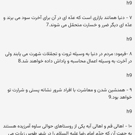
h9
۷ - دنیا همانند بازارى است که عدّه اى در آن براى آخرت سود مى برند و
عدّه اى دیگر ضرر و خسارت متحمّل مى شوند.7
h9
۸ -فرمود: مردم در دنیا به وسیله ثروت و تجمّلات شهرت مى یابند ولى
در آخرت به وسیله اعمال محاسبه و پاداش داده خواهند شد.8
h9
۹ - همنشین شدن و معاشرت با افراد شرور نشانه پستى و شرارت تو
خواهد بود.9
h9
۱۰ - اهالى قم و اهالى آبه یکى از روستاهاى حوالى ساوه آمرزیده هستند
به جهت آن که جدّم امام رضا علیه السلام را در شهر طوس زیارت مى