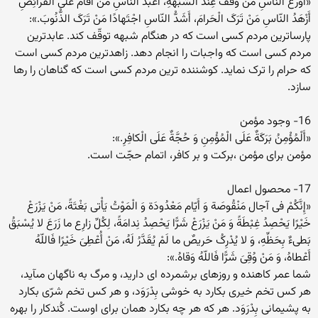
«أَوْرَعُ النّاسِ مَنْ وَقَفَ عِنْدَ الشُّبْهَةِ، أَعْبَدُ النّاسِ مَنْ أَقامَ عَلَى الْفَرائِضِ
أَزْهَدُ النّاسِ مَنْ تَرَکَ الْحَرامَ، أَشَدُّ النّاسِ اجْتَهادًا مَنْ تَرَکَ الذُّنُوبَ.»:
پارساترین مردم کسى است که در هنگام شبهه توقّف کند. عابدترین
مردم کسى است که واجبات را انجام دهد. زاهدترین مردم کسى است
که حرام را ترک نماید. کوشننده ترین مردم کسى است که گناهان را رها
سازد.
16- وجود مؤمن
«أَلْمُؤْمِنُ بَرَکَةٌ عَلَى الْمُؤْمِنِ وَ حُجَّةٌ عَلَى الْکافِرِ.»:
مؤمن براى مؤمن ،برکت و بر کافر، اتمام حجّت است.
17- محصول اعمال
«إِنَّکُمْ فى آجال مَنْقُوصَة وَ أَیّام مَعْدُودَة وَ الْمَوْتُ یَأْتى بَغْتَةً، مَنْ یَزْرَعْ
خَیْرًا یَحْصِدُ غِبْطَةً وَ مَنْ یَزْرَعْ شَرًّا یَحْصِدُ نِدامَةً، لِکُلِّ زارِع ما زَرَعَ لا یُسْبَقُ
بَطىءٌ بِحَظِّهِ، وَ لا یُدْرِکُ حَریصٌ ما لَمْ یُقَدَّرُ لَهُ، مَنْ أُعْطِىَ خَیْرًا فَاللّهُ
أَعْطاهُ، وَ مَنْ وُقِىَ شَرًّا فَاللّهُ وَقاهُ.»:
شما عمر کاهنده و روزهاى برشمرده اى دارید، و مرگ به ناگهان مىآید،
هر کس تخم خیرى بکارد به خوشى بِدْرَوَد، و هر کس تخم شرّى بکارد
به پشیمانى بِدْرَوَد. هر که هر چه بکارد همان براى اوست. کُندکار را بهره