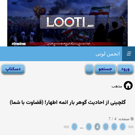
☰
انجمن لوتی
مذهب
گلچینی از احادیث گوهر بار ائمه اطهار! (قضاوت با شما)
صفحه: 4 / 7
>>
7
...
5
4
3
2
1
<<