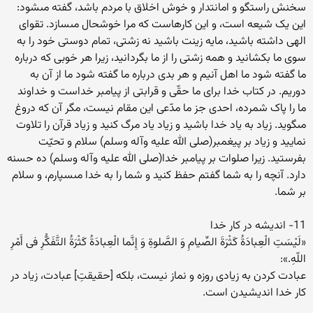
سخنش راستگو و امانتدار و خوش اخلاق با مردم باشد، گفته مىشود:
این یک شیعه است، و این کارهاست که مرا خوشحال مىسازد. تقواى
الهى داشته باشید، مایه زینت باشید نه زشتى، تمام دوستى خود را به
سوى ما بکشانید و همه زشتى را از ما بگردانید، زیرا هر خوبى که درباره
ما گفته شود ما اهل آنیم و هر بدى درباره ما گفته شود ما از آن به
دوریم. در کتاب خدا براى ما حقّى و قرابتى از پیامبر خداست و خداوند
ما را پاک شمرده، احدى جز ما مدّعى این مقام نیست، مگر آن که دروغ
مىگوید. زیاد به یاد خدا باشید و زیاد یاد مرگ کنید و زیاد قرآن را تلاوت
نمایید و زیاد بر پیغمبر(صلى الله علیه وآله وسلم) سلام و تحیّت
بفرستید. زیرا صلوات بر پیامبر خدا(صلى الله علیه وآله وسلم) ده حسنه
دارد. آنچه را به شما گفتم حفظ کنید و شما را به خدا مىسپارم، و سلام
بر شما.
11- اندیشه در کار خدا
«لَیْسَتِ الْعِبادَةُ کَثْرَةَ الصِّیامِ وَ الصَّلوةِ وَ إِنَّما الْعِبادَةُ کَثْرَةُ التَّفَکُّرِ فى أَمْرِ
اللّهِ.»:
عبادت کردن به زیادى روزه و نماز نیست، بلکه [حقیقتِ] عبادت، زیاد در
کار خدا اندیشیدن است.