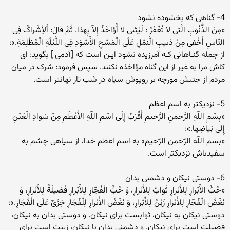
4- گناهى که بخشوده نشود
«مِنَ الذُّنُوبِ الَّتى لا تُغْفَرُ : لَیْتَنى لا أُؤاخَذُ إِلاّ بِهذا. ثُمَّ قالَ: أَلاِْشْراکُ فِى
النّاسِ أَخْفى مِنْ دَبیبِ الَّنمْلِ عَلَى الْمَسْحِ الاَْسْوَدِ فِى اللَّیْلَةِ الْمُظْلِمَةِ.»:
از جمله گنـاهانى کـه آمرزیده نشود ایـن است که [آدمى ] بگوید: اى
کاش مرا به غیر از این گناه مؤاخذه نکنند. سپس فرمود: شرک در میان
مردم از جنبش مورچه بر روپوش سیاه در شب تار نهانتر است.
5- نزدیکتر به اسم اعظم
«بِسْمِ اللّهِ الرَّحمنِ الرَّحیمِ أَقْرَبُ إِلَى اسْمِ اللّهِ الاَْعْظَمِ مِنْ سَوادِ الْعَیْنِ
إِلى بَیاضِها.»:
«بسم اللّه الرّحمن الرّحیم» به اسم اعظم خدا، از سیاهى چشم به
سفیدىاش نزدیکتر است.
6- دوستى نیکان و دشمنى بدان
«حُبُّ الاَْبْرارِ لِلاَْبْرارِ ثَوابٌ لِلاَْبْرارِ، وَ حُبُّ الْفُجّارِ لِلاَْبْرارِ فَضیلَةٌ لِلاَْبْرارِ، وَ
بُغْضُ الْفُجّارِ لِلاَْبْرارِ زَیْنٌ لِلاَْبْرارِ، وَ بُغْضُ الاَْبْرارِ لِلْفُجّارِ خِزْىٌ عَلَى الْفُجّارِ.»:
دوستى نیکان به نیکان، ثوابست براى نیکان. و دوستى بدان به نیکان،
فضیلت است براى نیکان. و دشمنى بدان با نیکان، زینت است براى