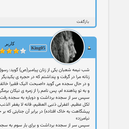
بازگفت
کاربر
King05
شب نیمه شعبان یکی از زنان پیامبر(ص) گوید: رسو
زنانه مرا در گرفت و پنداشتم که در حجره ی یکیدیگر
و در حال سجده می گوید «اصبحت الیک فقیرا خائفا مس
و به تو پناهنده ام، پس نامم را از زمره ی نیکان برمگ
سپس سر از سجده برداشت و دوباره به سجده رفت، ش
لکل عظیم. اغفرلی ذنبی العظیم، فانه لا یغفر الذن
پیشگاهت به خاک افتاده) در برابر آن جنایتی که بر خ
نیامرزد»
سپس سر از سجده برداشت و برای بار سوم به سجده