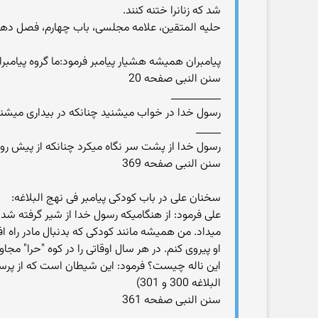
شد كه زنانرا ختنه كنند.
حلیه المتقین، علامه مجلسی، باب چهارم، فصل دهم
پیامبران همیشه هشیار پیامبر فرمود:ما گروه پیامبران 
سنن النبی صفحه 20
__________
رسول خدا در خواب میشنید چنانکه در بیداری میشنید.(م
_____
رسول خدا از پشت سر نگاه میکرد چنانکه از پیش رو نگاه میکرد
سنن النبی صفحه 369
سخنان علی در باب کودکی پیامبر فی نهج البلاغه:
علی فرمود: از هنگامیکه رسول خدا از شیر گرفته شد،
میداد. من همیشه مانند کودکی که بدنبال مادر راه اف
او پیروی کنم. در هر سال اوقاتی را در کوه "حرا" مج
این ناله چیست؟ فرمود: این شیطان است که از پرستش
البلاغه 300 و 301)
سنن النبی صفحه 361