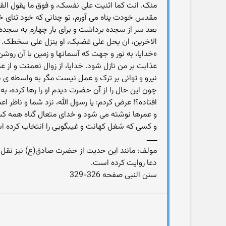
منک. انت کما اثنیت علی نفسک، و فوق ما یقول الق
مقدس خودت پناه می آورم، تو چنانی که خود ثنای خود 
بعد سر از سجده برداشت و برای بار چهارم به سجده 
الاخرین، ان یحل علی غضبک، او ینزل علی سخطک. ا
«خدایا، به نور و جهت که آسمانها و زمین با آن روشن ش
عذابت بر من نازل شود. خدایا، از زوال نعمتت و از ع
نیرو و توانی بر ترک و عمل نیست مگر به واسطه ی 
چون این حال را از آن حضرت دیدم او را رها کرده، 
افتاده؟! عرض کردم: یا رسول الله، نزد شما و ناظ
و عمرها نوشته می شود و خدای متعال گناه همه کس ر
و کسی که شغل کهانت و غیبگویی را انتخاب کرده است. (اقبال الاعمال 702
ـــــ
مولف: مانند این حدیث از حضرت صادق(ع) نیز نقل 
دعا روایت کرده است.
سنن النبی صفحه 326-329