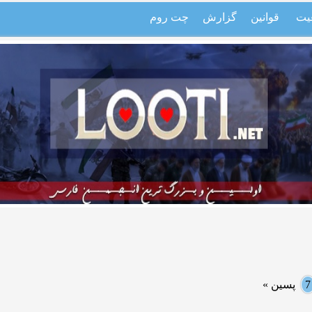
یت
قوانین
گزارش
چت روم
7
پسین »