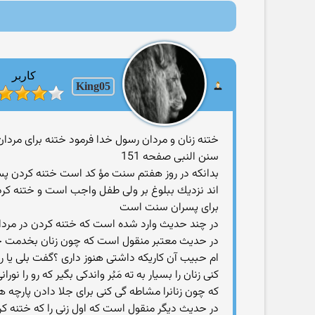
کاربر
King05
ختنه زنان و مردان رسول خدا فرمود ختنه برای مردان سنت است و برای زنان کرامت.(مکا
سنن النبی صفحه 151
بدانكه در روز هفتم سنت مؤ كد است ختنه كردن پس
اند نزديك ببلوغ بر ولى طفل واجب است و ختنه كر
براى پسران سنت است
در چند حديث وارد شده است كه ختنه كردن در مردان
در حديث معتبر منقول است كه چون زنان بخدمت حضرت
ام حبيب آن كاريكه داشتى هنوز دارى ؟گفت بلى يا رس
كنى زنان را بسيار به ته مَبُر واندكى بگير كه رو را
كه چون زنانرا مشاطه گى كنى براى جلا دادن پارچه 
در حديث ديگر منقول است كه اول زنى را كه ختنه كرد