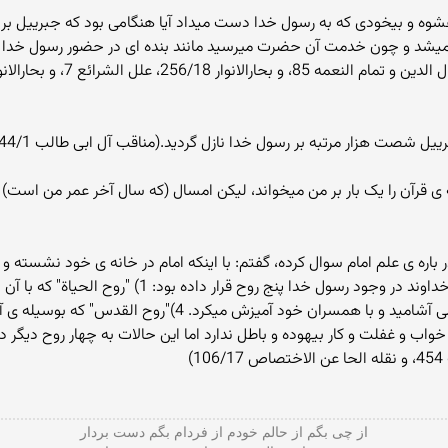
شوه و بیخودی که به رسول خدا دست میداد آیا هنگامی بود که جبرییل بر 
 نمیشد و چون خدمت آن حضرت میرسید مانند بنده ای در حضور رسول خدا
و بحارالانوار 256/18، نقلا عن التوحید و العلل)
شصت هزار مرتبه بر رسول خدا نازل گردید.(مناقب آل ابی طالب 44/1)
ن را یک بار بر من میخواند، لیکن امسال (که سال آخر عمر من است) آنرا 
اره ی علم امام سوال کرده، گفتم: با اینکه امام در خانه ی خود نشسته و پ
کوشش میکرد. 3)"روح الشهوة" که با آن میخورد و می آشامید و
 خواب و غفلت و کار بیهوده و باطل ندارد اما این حالات به چهار روح دیگ
از چی بگم از حالم خودم از فردام بگم دست بردار