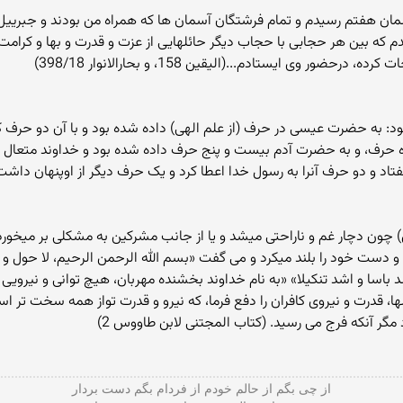
 هفتم رسیدم و تمام فرشتگان آسمان ها که همراه من بودند و جبرییل و ف
که بین هر حجابی با حجاب دیگر حائلهایی از عزت و قدرت و بها و کرامت و
ر وی ایستادم...(الیقین 158، و بحارالانوار 398/18)
د: به حضرت عیسی در حرف (از علم الهی) داده شده بود و با آن دو حرف ک
رف، و به حضرت آدم بیست و پنج حرف داده شده بود و خداوند متعال ه
 دو حرف آنرا به رسول خدا اعطا کرد و یک حرف دیگر از اوپنهان داشت.(الکاف
(ص) چون دچار غم و ناراحتی میشد و یا از جانب مشرکین به مشکلی بر میخ
ست خود را بلند میکرد و می گفت «بسم الله الرحمن الرحیم، لا حول و لا قو
اسا و اشد تنکیلا» «به نام خداوند بخشنده مهربان، هیچ توانی و نیرویی بر
ارالها، قدرت و نیروی کافران را دفع فرما، که نیرو و قدرت تواز همه سخت تر 
گر آنکه فرج می رسید. (کتاب المجتنی لابن طاووس 2)
از چی بگم از حالم خودم از فردام بگم دست بردار