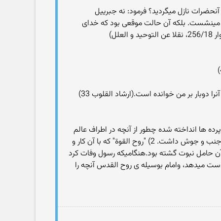
آنحضرات نازل میگردید؟ فرمود: نه جبرییل
 مینشست. بلکه آن حالت موقعی بود که خدای
دوبار بر من خوانده است.(ارشاد القلوب 33)
رده ها انداخته شده چطور از آنچه در اطراف عالم
اتفاق می افتد خبر دارد؟ حضرت فرمود: ای مفضل، خداوند در وجود رسول خدا پنج روح قرار داده بود: 1) "روح الحیاة" که با آن جنب و جوش داشت. 2) "روح القوة" که با آن کار و
 با همسران خود آمیزش میکرد. 4)"روح القدس" که بوسیله ی آن حامل نبوت گشته بود.هنگامیکه رسول وفات کرد
ر دست میدهد، وامام بوسیله ی روح القدس آنچه را