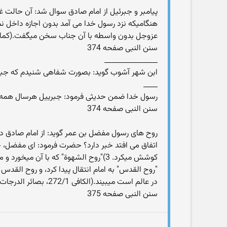
پیامبر و جبرئیل از امام صادق سوال شد: آن حالت غ
هنگامیکه نزد رسول خدا می آمد بدون اجازه داخل
عزوجل بدون واسطه با آن جناب سخن میگفت.(کمال الدین و تمام النعمه 85، و بحارالانوار 256/18، علل الشرائع 7، 
سنن النبی صفحه 374
_______________
ابن شهر آشوب گوید: بصورت شفاهی شنیدم که جبرییل 
____
رسول خدا ضمن حدیثی فرمود: جبرییل هرسال همه ی قرآ
سنن النبی صفحه 374
روح های رسول مفضل بن عمر گوید: از امام صادق در ب
"روح القدس" به امام انتقال پیدا کرد، و روح القدس
در عالم است میبیند.(الکافی 272/1، بصائر الدرجات 454، و نقله الحا عن الاختصاص 106/17)
سنن النبی صفحه 375