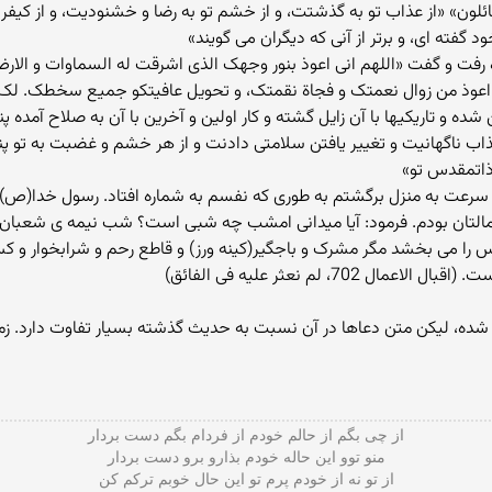
ائلون» «از عذاب تو به گذشتت، و از خشم تو به رضا و خشنودیت، و از کی
گفته ای، و برتر از آنی که دیگران می گویند»
رفت و گفت «اللهم انی اعوذ بنور وجهک الذی اشرقت له السماوات و الارض،
عوذ من زوال نعمتک و فجاة نقمتک، و تحویل عافیتکو جمیع سخطک. لک الع
ده و تاریکیها با آن زایل گشته و کار اولین و آخرین با آن به صلاح آمده پنا
ذاب ناگهانیت و تغییر یافتن سلامتی دادنت و از هر خشم و غضبت به تو پناه
ذاتمقدس تو»
به سرعت به منزل برگشتم به طوری که نفسم به شماره افتاد. رسول خدا(ص) 
ر اعمالتان بودم. فرمود: آیا میدانی امشب چه شبی است؟ شب نیمه ی شعبا
ا می بخشد مگر مشرک و باجگیر(کینه ورز) و قاطع رحم و شرابخوار و کسی 
، لم نعثر علیه فی الفائق)
شده، لیکن متن دعاها در آن نسبت به حدیث گذشته بسیار تفاوت دارد. ز
از چی بگم از حالم خودم از فردام بگم دست بردار
منو توو این حاله خودم بذارو برو دست بردار
از تو نه از خودم پرم تو این حال خوبم ترکم کن