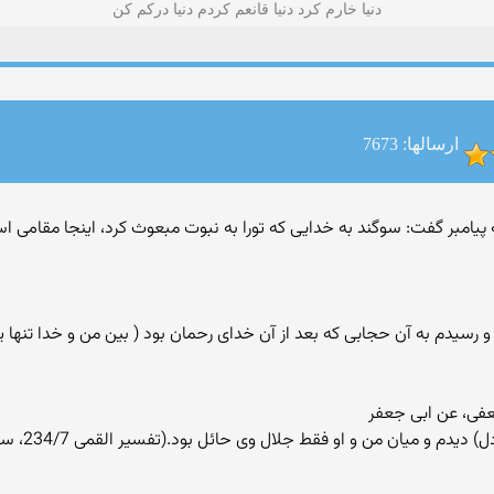
دنیا خارم کرد دنیا قانعم کردم دنیا درکم کن
ارسالها: 7673
پیامبر گفت: سوگند به خدایی که تورا به نبوت مبعوث کرد، اینجا مقامی 
من و او فقط جلال وی حائل بود.(تفسیر القمی 234/7، سوره ص، و بحارالانوار 373/18)