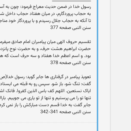
رسول خدا در ضمن حدیث معراج فرمود: چون به آسمان
به حجاب پروردگارم، در میان هفتاد حجاب داخل شدم 
تا آنکه به حجاب جلال رسیدم و با پروردگار خود مناجات کرده، درحضو
سنن النبی صفحه 377
تقسیم حروف الهی میان پیامبران امام صادق میفرمو
حضرت ابراهیم هشت حرف، و به حضرت نوح پانزده ح
بود. و اسم اعظم خدا هفتاد و سه حرف است که هفتاد و
سنن النبی صفحه 378
تعویذ پیامبر در گرفتاری ها جابر گوید: رسول خدا
گفت: تنگ شو، باز شو. سپس رو به قبله می ایستاد و د
ایاک نستعین. اللهم کف باس الذین کفروا. فانک اشد ب
تنها تو را می پرستیم و تنها از تو یاری می جوییم. ب
جابر گفت به خدا قسم دست مبارکش را باز نمی کرد م
سنن النبی صفحه 341-342