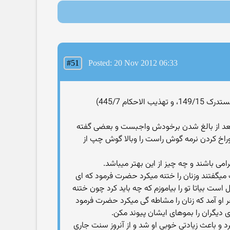
#51
Posted: 20 Nov 2012 06:33
 بعد از بالغ شدن برخودش واجبست و بعضى گفته
اخ كردن نرمه گوش راست را وبالا گوش چپ از
 باشند و چه چيز از اين بهتر ميباشد.
ميگفتند وزنان را ختنه ميكرد حضرت فرمود كه اى
است بياتا تو را بياموزم كه چه بايد كرد چون ختنه
واهر او آمد كه زنان را مشاطه گى ميكرد حضرت فرمود
 ديگران را بموهاى ايشان پيوند مكن.
د و باعث زيادتى خوبى او شد و از آنروز سنت جارى