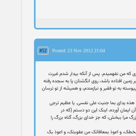
#52
Posted: 23 Nov 2012 21:04
 که من نفهمیدم. پس از آنکه بیدار شدم غیرت
ر زمین افتاده باشد، روی انگشتان پا به سجده رفته
وسته به تو فقیر و نیازمندم، و همیشه از تو ترسان
هذه یدای بما جنیت علی نفسی. یا عظیم ترجی
 ایمان آورده، اینک این دو دستم (که در
بزرگ مرا ببخش، که جز خدای بزرگ، گناه بزرگ را
طک، و اعوذ بمعافاتک من عقوبتک، و اعوذ بک