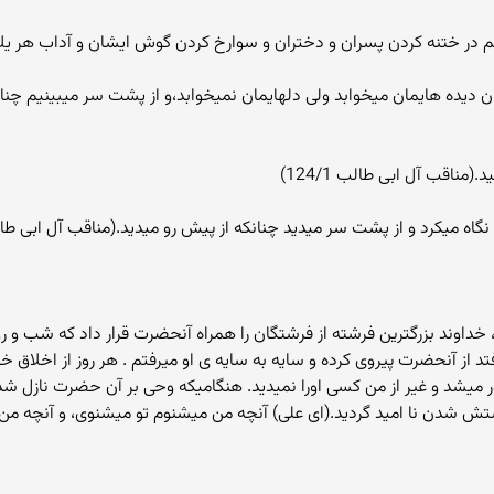
 در ختنه كردن پسران و دختران و سوارخ كردن گوش ايشان و آداب هر يك
دیده هایمان میخوابد ولی دلهایمان نمیخوابد،و از پشت سر میبینیم چنان که از 
ناقب آل ابی طالب 124/1)
 و از پشت سر میدید چنانکه از پیش رو میدید.(مناقب آل ابی طالب 124/1، بصائر الدرجات 
 خداوند بزرگترین فرشته از فرشتگان را همراه آنحضرت قرار داد که شب و رو
تد از آنحضرت پیروی کرده و سایه به سایه ی او میرفتم . هر روز از اخلاق خو
اور میشد و غیر از من کسی اورا نمیدید. هنگامیکه وحی بر آن حضرت نازل شد
 شدن نا امید گردید.(ای علی) آنچه من میشنوم تو میشنوی، و آنچه من می