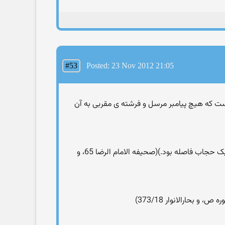
#53
Posted: 23 Nov 2012 21:05
است که هیچ پیامبر مرسل و فرشته ی مقربی به آن
رسول خدا فرمود: (در شب معراج) سوار "براق" شدم و رسیدم به آن حجابی که بعد از آن خدای رحمان بود ( بین من و خدا تنها یک حجاب فاصله بود.)(صحیفه الامام الرضا 65، و