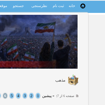
خانه
ثبت نام
نظرسنجی
جستجو
موقع
مذهب
:
« پیشین
1
2
3
4
5
6
صفحه 6 از 7