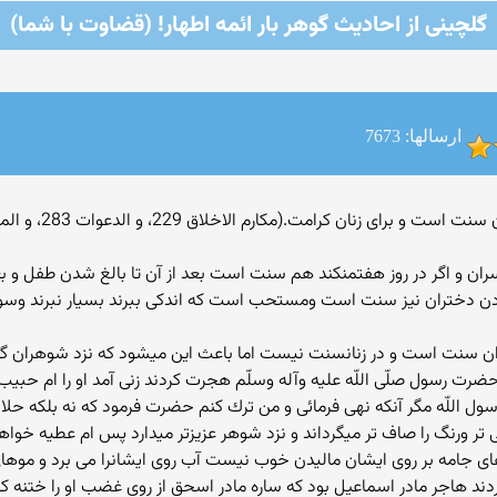
گلچینی از احادیث گوهر بار ائمه اطهار! (قضاوت با شما)
ارسالها: 7673
رم الاخلاق 229، و الدعوات 283، و المستدرک 149/15، و تهذیب الاحکام 445/7)
ران و اگر در روز هفتمنكند هم سنت است بعد از آن تا بالغ شدن طفل و
دن دختران نيز سنت است ومستحب است كه اندكى ببرند بسيار نبرند وسور
 سنت است و در زنانسنت نيست اما باعث اين ميشود كه نزد شوهران گرامى
 رسول صلّى اللّه عليه وآله وسلّم هجرت كردند زنى آمد او را ام حبيب 
ول اللّه مگر آنكه نهى فرمائى و من ترك كنم حضرت فرمود كه نه بلكه حلال 
 نورانى تر ورنگ را صاف تر ميگرداند و نزد شوهر عزيزتر ميدارد پس ام عطيه خ
هاى جامه بر روى ايشان ماليدن خوب نيست آب روى ايشانرا مى برد و موهاى
ند هاجر مادر اسماعيل بود كه ساره مادر اسحق از روى غضب او را ختنه كر