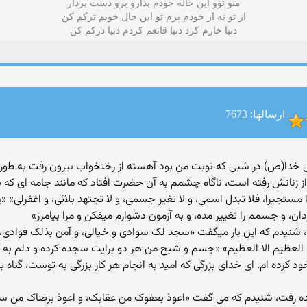
منو توو این حاله خودم بذارو برو دست بردار
از تو نه از خودم پرم تو این حال خوبم ترکم کن
دنیا خارم کرد دنیا قانعم کردم دنیا درکم کن
ارسالها: 7673
ل خدا(ص) در شبی که نوبت من بود آهسته از رختخواب بیرون رفت به طوری
 از زنانش رفته است، ناگاه چشمم به آن حضرت افتاد که مانند جامه ای که ب
تجیرا، فلا تبدل اسمی، و لا تغیر جسمی، و لا تجتهد بلائی، و اغفرلی» «پی
ردان، و جسمم را تغییر مده، و به آزمون دشوارم میفکن و مرا بیامرز»
نیدم که این بار میگفت «سجد لک سوادی و خیالی، و آمن بذلک فوادی، 
ب العظیم الا العظیم» «جسم و شبح من هر دو برایت سجده کرده و دلم به آن
ود کرده ام. ای خدای بزرگی که امید به انجام هر کار بزرگی به توست، گناه 
 رفت، شنیدم که می گفت «اعوذ بعفوک من عقابک، و اعوذ برضاک من سخ