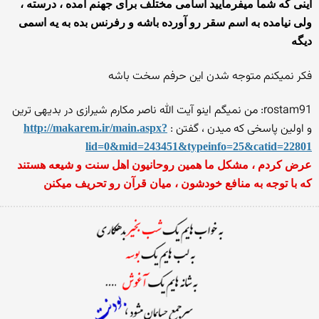
اینی که شما میفرمایید اسامی مختلف برای جهنم آمده ، درسته ،
ولی نیامده به اسم سقر رو آورده باشه و رفرنس بده به یه اسمی
دیگه
فکر نمیکنم متوجه شدن این حرفم سخت باشه
rostam91: من نمیگم اینو آیت الله ناصر مکارم شیرازی در بدیهی ترین
و اولین پاسخی که میدن ، گفتن :
http://makarem.ir/main.aspx?
lid=0&mid=243451&typeinfo=25&catid=22801
عرض کردم ، مشکل ما همین روحانیون اهل سنت و شیعه هستند
که با توجه به منافع خودشون ، میان قرآن رو تحریف میکنن