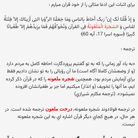
برای اثبات این ادعا مثالی را از خود قران میارم :
وَ إِذْ قُلْنَا لَکَ إِن َّ رَبکَ أَحَاطَ بِالناسِ وَمَا جَعَلْنَا الر ُّؤیا التِی أَرَینَاكَ إِلا َّ فِتْنَۀً
للناسِ وَ
الشجَرَةَ الْمَلْعُونَۀَ
فِی القرآن وَنُخَو ِّفُهُمْ فَمَا یزِیدُهُمْ إِلا َّ طُغْیانًا
کَبِیرًا ﴿سوره اسرا 17، آیه 60﴾
ترجمه :
«به یاد آور زمانی را که به تو گفتیم پروردگارت احاطه کامل به مردم دارد
(و از وضعشان کاملا آگاه است) ما آن رؤیائی را به تو نشان دادیم فقط
براي آزمایش مردم بود، همچنین
را که در قرآن ذکر کرده
شجره ملعونه
ایم، ما آنها را تخویف (و انذار) میکنیم اما جز بر طغیانشان افزوده
نمیشود». (ترجمه مکارم شیرازي)
در ترجمه فولادوند شجره ملعونه،
ترجمه شده است. در
درخت ملعون
هر حال، در هیچ کجاي دیگر قرآن اشاره اي به این شجره ملعونه
نیست.