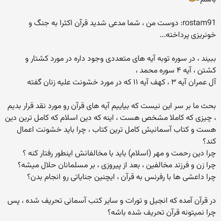
rostam91: دوست من ، شما مدعی شدید قرآن اکثرا به جنگ و
خونریزی پرداخته...
ببیند ، در سوره توبه آیه های متعددی وجود داره در مورد کشتار و
کشتن ، آیه ۴ سوره محمد ،
آل عمران آیه ۳ ، کهف آیه ۱۱ که در مورد خشونت علیه زنان گفته
بحث ما بر سر این نیست که بیاییم آیه های قرآن رو مورد نقد قرار بدیم
، چیزی که کاملا مشخص هست ، اینه که دین اسلام که کامل ترین دین
هست و کتاب آسمانیش کامل ترین کتاب ، چرا باید خشونت اعمال
کند؟
چرا دین رحمت و مهر (اسلام) باید با مخالفانش اینطور رفتار کنه ؟
چرا زن و فرزند مخالفین ، بعد از پیروزی ، بر مسلمانان حلال میشه؟
چرا داعشی ها با رفرنس به قرآن ، ایچنین جنایاتی رو انجام بدن؟
در قرآن آمده که انجیل و تورات و سایر کتب آسمانی تحریف شده ، پس
چرا نمیتونه قرآن تحریف شده باشه؟