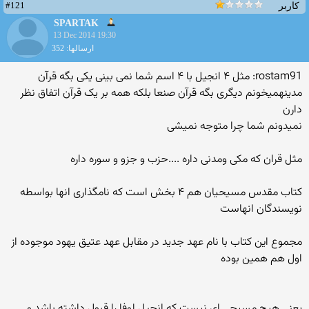
#121
کاربر
SPARTAK
13 Dec 2014 19:30
ارسالها: 352
rostam91: مثل ۴ انجیل با ۴ اسم شما نمی بینی یکی بگه قرآن
مدینهمیخونم دیگری بگه قرآن صنعا بلکه همه بر یک قرآن اتفاق نظر
دارن
نمیدونم شما چرا متوجه نمیشی
مثل قران که مکی ومدنی داره ....حزب و جزو و سوره داره
کتاب مقدس مسیحیان هم ۴ بخش است که نامگذاری انها بواسطه
نویسندگان انهاست
مجموع این کتاب با نام عهد جدید در مقابل عهد عتیق یهود موجوده از
اول هم همین بوده
یعنی هیچ مسیحی ای نیست که انجیل لوفا را قبول داشته باشد و