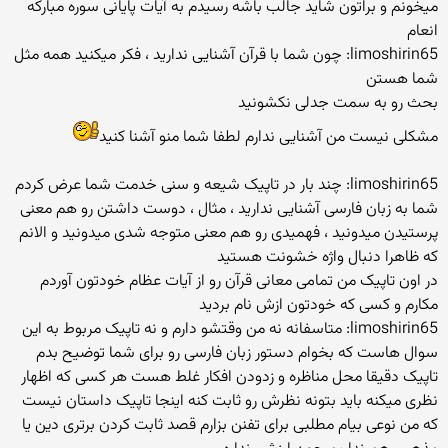
میخونم و براتون شاید جالب باشه رسیدم به آیات پایانی سوره مبارکه
انعام
limoshirin65: چون شما با قرآن آشنایی ندارید ، فکر میکنید همه مثل
شما هستن
بحث رو به سمت جدلی نکشونید
مشکلی نیست من آشنایی ندارم لطفا شما منو آشنا کنید
limoshirin65: چند بار در تاپیک شیعه و سنی خدمت شما عرض کردم
شما به زبان فارسی آشنایی ندارید ، مثال ، دوست داشتن رو هم معنی
پرستیدن میدونید ، فهمیدی رو هم معنی متوجه شدی میدونید و الانم
که ظاهرا دنبال واژه خشونت هستید
در اون تاپیک من تمامی معانی قرآن رو از آیات عظام خودتون آوردم
مکارم و کسی که خودتون ازش نام بردید
limoshirin65: متاسفانه نه من وقتشو دارم و نه تاپیک مربوط به این
سوال هاست که بخوام دستور زبان فارسی رو برای شما توضیح بدم
تاپیک دقیقا محل مناظره و زدودن افکار غلط هست هر کسی که اظهار
نظری میکنه باید بتونه نظرش رو ثابت کنه اینجا تاپیک داستان نیست
که من نوعی بیام مطلبی برای تفنن بزارم قصد ثابت کردن برتری دین یا