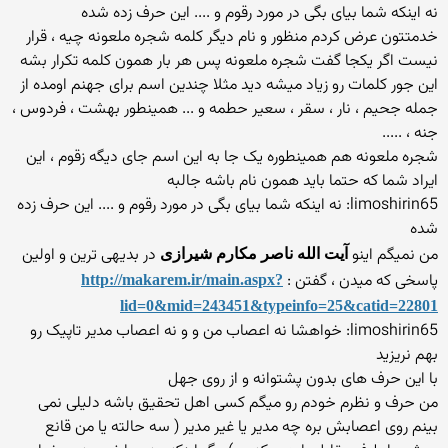
نه اینکه شما بیای بگی در مورد رقوم و .... این حرف زده شده
خدمتتون عرض کردم منظور و نام دیگر کلمه شجره ملعونه چیه ، قرار
نیست اگر یکجا گفت شجره ملعونه پس هر بار همون کلمه تکرار بشه
این جور کلمات رو زیاد میشه دید مثلا چندین اسم برای جهنم اومده از
جمله جحیم ، نار ، سقر ، سعیر حطمه و ... همینطور بهشت ، فردوس ،
جنه ، .....
شجره ملعونه هم همینطوره یک جا به این اسم جای دیگه زقوم ، این
ایراد شما که حتما باید همون نام باشه جالبه
limoshirin65: نه اینکه شما بیای بگی در مورد رقوم و .... این حرف زده
شده
من نمیگم اینو
در بدیهی ترین و اولین
آیت الله ناصر مکارم شیرازی
پاسخی که میدن ، گفتن :
http://makarem.ir/main.aspx?
lid=0&mid=243451&typeinfo=25&catid=22801
limoshirin65: خواهشا نه اعصاب من و و نه اعصاب مدیر تاپیک رو
بهم نریزید
با این حرف های بدون پشتوانه و از روی جهل
من حرف و نظرم خودم رو میگم کسی اهل تحقیق باشه دلیلی نمی
بینم روی اعصابش بره چه مدیر یا غیر مدیر ( سه حالته یا من قانع