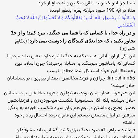
شما چرا اینو خشونت تلقی میکنین و نه دفاع از خود
مثلا در آیه 190 سوره مبارکه بقره اینطور اومده:
وَ قاتِلُوا في‏ سَبيلِ اللَّهِ الَّذينَ يُقاتِلُونَکُمْ وَ لا تَعْتَدُوا إِنَّ اللَّهَ لا يُحِبُّ
الْمُعْتَدين
و در راه خدا ، با کسانی که با شما می جنگند ، نبرد کنید! و از حدّ
(مکارم
تجاوز نکنید ، که خدا تعدّی کنندگان را دوست نمی دارد!
شیرازی)
این یکی از اون آیاتی هست که به جنگ اشاره داره ؛ یعنی نباید مردم با
کسانی که باهاشون میجنگند به مقابله برخیرند؟ چون اسلام دین
رحمته!!!! این حرفو استدلال شما معقول نیست
limoshirin65: چرا زن و فرزند مخالفین ، بعد از پیروزی ، بر مسلمانان
حلال میشه؟
این هم عرف همان زمان بوده، نه تنها زن و فرزند مخالفین بر مسلمانان
حلال میشده بلکه اگه مسلمونها شکست میخوردن زن و فرزندانشون
همین وضع رو داشتن در روم هم زنان سپاه شکست خورده به بردگی
میرفتن در ایران مطمئن نیستم این قانون بوده احتمال زیاد وجود
داشته
فرمانده سپاهی که میره بجنگ برای کشور گشائی، باید مشوقها و
امتیازاتی به سپاهیانش بده که جونشون رو به خطر بندازن و براش