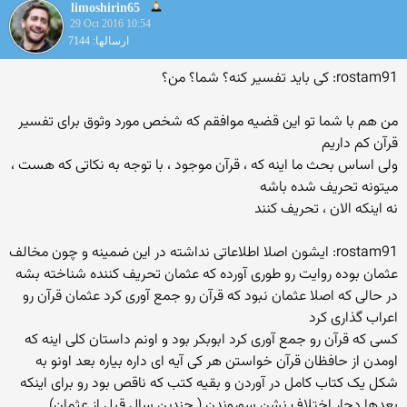
limoshirin65
29 Oct 2016 10:54
ارسالها: 7144
rostam91: کی باید تفسیر کنه؟ شما؟ من؟
من هم با شما تو این قضیه موافقم که شخص مورد وثوق برای تفسیر
قرآن کم داریم
ولی اساس بحث ما اینه که ، قرآن موجود ، با توجه به نکاتی که هست ،
میتونه تحریف شده باشه
نه اینکه الان ، تحریف کنند
rostam91: ایشون اصلا اطلاعاتی نداشته در این ضمینه و چون مخالف
عثمان بوده روایت رو طوری آورده که عثمان تحریف کننده شناخته بشه
در حالی که اصلا عثمان نبود که قرآن رو جمع آوری کرد عثمان قرآن رو
اعراب گذاری کرد
کسی که قرآن رو جمع آوری کرد ابوبکر بود و اونم داستان کلی اینه که
اومدن از حافظان قرآن خواستن هر کی آیه ای داره بیاره بعد اونو به
شکل یک کتاب کامل در آوردن و بقیه کتب که ناقص بود رو برای اینکه
بعدها دچار اختلاف نشن سوروندن ( چندین سال قبل از عثمان)