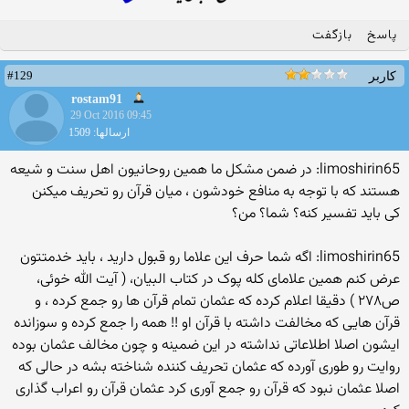
پاسخ
بازگفت
#129
کاربر
rostam91
29 Oct 2016 09:45
ارسالها: 1509
limoshirin65: در ضمن مشکل ما همین روحانیون اهل سنت و شیعه
هستند که با توجه به منافع خودشون ، میان قرآن رو تحریف میکنن
کی باید تفسیر کنه؟ شما؟ من؟
limoshirin65: اگه شما حرف این علاما رو قبول دارید ، باید خدمتتون
عرض کنم همین علامای کله پوک در کتاب البیان، ( آیت الله خوئی،
ص۲۷۸ ) دقیقا اعلام کرده که عثمان تمام قرآن ها رو جمع کرده ، و
قرآن هایی که مخالفت داشته با قرآن او !! همه را جمع کرده و سوزانده
ایشون اصلا اطلاعاتی نداشته در این ضمینه و چون مخالف عثمان بوده
روایت رو طوری آورده که عثمان تحریف کننده شناخته بشه در حالی که
اصلا عثمان نبود که قرآن رو جمع آوری کرد عثمان قرآن رو اعراب گذاری