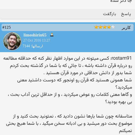
جا ذکر شده
پاسخ
بازگفت
#125
کاربر
limoshirin65
27 Oct 2016 13:27
ارسالها: 7144
rostam91: کسی میتونه در این موارد اظهار نظر کنه که حداقله مطالعه
رو درباره قرآن داشته باشه ، تا جائی که با شما در گذشته بحث کردم
شما بدور از دانش حداقلی در مورد قرآن هستید .
شما همونی هستید که قرآن رو اونجور که دوست داشتید معنی
میکردید؟
و گاها معنی کلامات رو عوض میکردید ، و از حداقل ترین آداب بحث ،
بی بهره بودید؟
متاسفانه چون شما بارها نشون دادید که ، نمتونید بحث کنید و از
موضوع بحث دور میشید و بی ادبانه سخن میگید ، با شما هیچ بحثی
نمیکنم