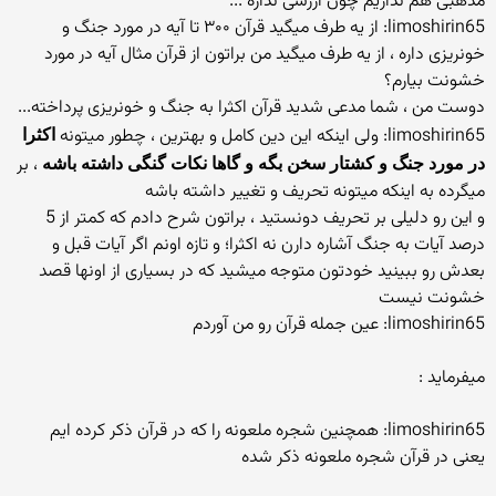
مذهبی هم نداریم چون ارزشی نداره ...
limoshirin65: از یه طرف میگید قرآن ۳۰۰ تا آیه در مورد جنگ و
خونریزی داره ، از یه طرف میگید من براتون از قرآن مثال آیه در مورد
خشونت بیارم؟
دوست من ، شما مدعی شدید قرآن اکثرا به جنگ و خونریزی پرداخته...
limoshirin65: ولی اینکه این دین کامل و بهترین ، چطور میتونه
اکثرا
، بر
در مورد جنگ و کشتار سخن بگه و گاها نکات گنگی داشته باشه
میگرده به اینکه میتونه تحریف و تغییر داشته باشه
و این رو دلیلی بر تحریف دونستید ، براتون شرح دادم که کمتر از 5
درصد آیات به جنگ آشاره دارن نه اکثرا؛ و تازه اونم اگر آیات قبل و
بعدش رو ببینید خودتون متوجه میشید که در بسیاری از اونها قصد
خشونت نیست
limoshirin65: عین جمله قرآن رو من آوردم
میفرماید :
limoshirin65: همچنین شجره ملعونه را که در قرآن ذکر کرده ایم
یعنی در قرآن شجره ملعونه ذکر شده