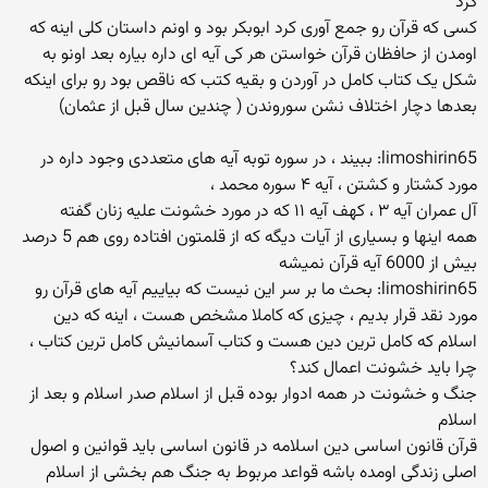
کرد
کسی که قرآن رو جمع آوری کرد ابوبکر بود و اونم داستان کلی اینه که
اومدن از حافظان قرآن خواستن هر کی آیه ای داره بیاره بعد اونو به
شکل یک کتاب کامل در آوردن و بقیه کتب که ناقص بود رو برای اینکه
بعدها دچار اختلاف نشن سوروندن ( چندین سال قبل از عثمان)
limoshirin65: ببیند ، در سوره توبه آیه های متعددی وجود داره در
مورد کشتار و کشتن ، آیه ۴ سوره محمد ،
آل عمران آیه ۳ ، کهف آیه ۱۱ که در مورد خشونت علیه زنان گفته
همه اینها و بسیاری از آیات دیگه که از قلمتون افتاده روی هم 5 درصد
بیش از 6000 آیه قرآن نمیشه
limoshirin65: بحث ما بر سر این نیست که بیاییم آیه های قرآن رو
مورد نقد قرار بدیم ، چیزی که کاملا مشخص هست ، اینه که دین
اسلام که کامل ترین دین هست و کتاب آسمانیش کامل ترین کتاب ،
چرا باید خشونت اعمال کند؟
جنگ و خشونت در همه ادوار بوده قبل از اسلام صدر اسلام و بعد از
اسلام
قرآن قانون اساسی دین اسلامه در قانون اساسی باید قوانین و اصول
اصلی زندگی اومده باشه قواعد مربوط به جنگ هم بخشی از اسلام