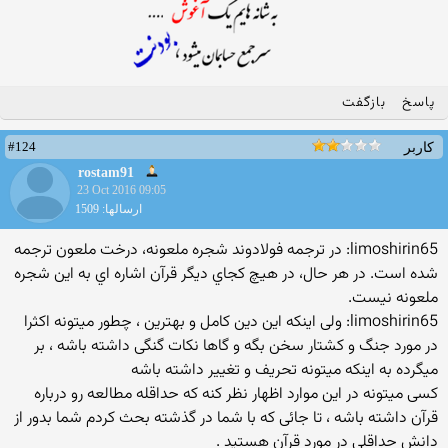
پاسخ
بازگفت
#124
کاربر
rostam91
23 Oct 2016 09:05
ارسالها: 1509
limoshirin65: در ترجمه فولادوند شجره ملعونه، درخت ملعون ترجمه
شده است. در هر حال، در هیچ کجاي دیگر قرآن اشاره اي به این شجره
ملعونه نیست.
limoshirin65: ولی اینکه این دین کامل و بهترین ، چطور میتونه اکثرا
در مورد جنگ و کشتار سخن بگه و گاها نکات گنگی داشته باشه ، بر
میگرده به اینکه میتونه تحریف و تغییر داشته باشه
کسی میتونه در این موارد اظهار نظر کنه که حداقله مطالعه رو درباره
قرآن داشته باشه ، تا جائی که با شما در گذشته بحث کردم شما بدور از
دانش حداقلی در مورد قرآن هستید .