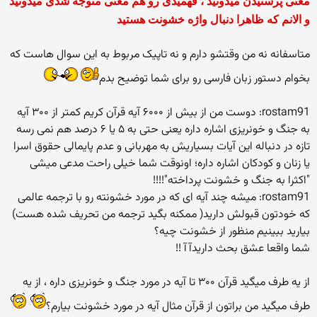
معنی پرستیدن میدونید ، فهمیدی رو هم معنی متوجه شدی میدونید
و الانم که ظاهرا دنبال واژه خشونت هستید
متاسفانه نه من وقتشو دارم و نه تاپیک مربوط به این سوال هاست که
بخوام دستور زبان فارسی رو برای شما توضیح بدم
rostam91: دوست من از بیش از ۶۰۰۰ آیه قرآن کریم کمتر از ۳۰۰ آیه
به جنگ و خونریزی اشاره داره یعنی حتی به ۵ یا ۶ درصد هم نمی رسه
تازه در دنباله این آیات بسیاریش به مهربانی و عدم پایمالی حقوق اسرا
یا زنان و کودکان اشاره داره؛ اونوقت شما خیلی راحت مدعی میشی
"اکثرا به جنگ و خشونت پرداخته"!!!!
rostam91: میشه چند آیه ای که در مورد خشونته رو با ترجمه عالمی
که خودتون قبولش دارید( ممکنه بگید ترجمه من تحریف شده هست)
بیارید ببینیم منظور از خشونت چیه؟
شما واقعا عشق بحث داریدآآ !!
از یه طرف میگید قرآن ۳۰۰ تا آیه در مورد جنگ و خونریزی داره ، از یه
طرف میگید من براتون از قرآن مثال آیه در مورد خشونت بیارم؟