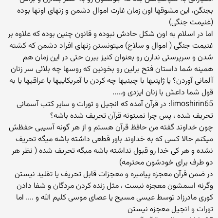
بجنگن، این مشوقها اون زمان غارت اموال دشمن و زنهای اونها بوده
(غنیمت جنگی)
اما در اسلام به اون شکل حادش نبوده و قانون چنین بوده که علاوه بر
غنیمت جنگی ( اموال و سلاح) میتونستن زنهای افراد دشمن که کشته
شدن و سرپرستی ندارن رو بعنوان کنیز ببرن حتی در این زمان هم
همینه شما داستان فتح برلین رو بخونین که روسها چه بلائی سر زنان
آلمانی آوردن؟ یا ژاپنیها با چینیها چه کردن یا آمریکاییها با عراقیها یا به
قول شما داعش با زنان ایزدی و.....
limoshirin65: در قرآن آمده که انجیل و تورات و سایر کتب آسمانی
تحریف شده ، پس چرا نمیتونه قرآن تحریف شده باشه؟
چون خداوند گفته من حافظ قرآن هستم و از هر گونه آسیبی حفظش
میکنم حالا کسی که به خداوند باور قطعی داشته باشه میگه تحریف
نشده و هر کی خدا رو قبول نداشته باشه میگه تحریف شده ( نظر هر
دو طرف برای خودشون محترمه)
در ضمن قرآن معجزه پیامبره و معجزات قابل تحریف یا تقلید نیستن
وگرنه اسمشون معجزه نیست ، مثل زنده کردن مردگان و شفا دادن
کوری مادرزاد توسط عیسی مسیح یا عصای موسی کلیم الله و .... اما
تورات و انجیل معجزه نیستن