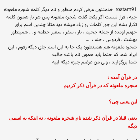
rostam91: خدمتتون عرض کردم منظور و نام دیگر کلمه شجره ملعونه
چیه ، قرار نیست اگر یکجا گفت شجره ملعونه پس هر بار همون کلمه
تکرار بشه این جور کلمات رو زیاد میشه دید مثلا چندین اسم برای
جهنم اومده از جمله جحیم ، نار ، سقر ، سعیر حطمه و ... همینطور
بهشت ، فردوس ، جنه ، .....
شجره ملعونه هم همینطوره یک جا به این اسم جای دیگه زقوم ، این
ایراد شما که حتما باید همون نام باشه جالبه
شما بزرگوارید ، ولی من عرضم چیزه دیگه اییه
در قرآن آمده :
شجره ملعونه که در قرآن ذکر کردیم
این یعنی چی؟
یعنی قبلا در قرآن ذکر شده نام شجره ملعونه ، نه اینکه به اسمی
دیگه