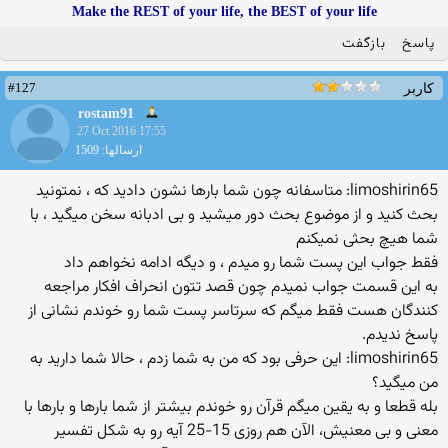
Make the REST of your life, the BEST of your life
پاسخ
بازگفت
#127
کاربر
rostam91
27 Oct 2016 17:55
ارسالها: 1509
limoshirin65: متاسفانه چون شما بارها نشون دادید که ، نمتونید
بحث کنید و از موضوع بحث دور میشید و بی ادبانه سخن میگید ، با
شما هیچ بحثی نمیکنم
فقط جواب این پست شما رو میدم ، و دیگه ادامه نخواهم داد
به این قسمت جواب نمیدم چون قصد تتون انحراف افکار مراجعه
کنندگان هست فقط میگم که سرتاسر پست شما رو خوندم نشانی از
پاسخ ندیدم.
limoshirin65: این حرفی بود که من به شما زدم ، حالا شما دارید به
من میگید؟
بله قطعا و به یقین میگم قرآن رو خوندم بیشتر از شما بارها و بارها با
معنی و بی معنیش، الآن هم روزی 15-25 آیه رو به شکل تفسیر