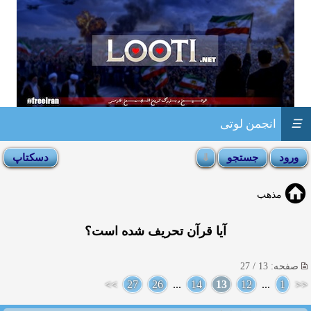
☰
انجمن لوتی
مذهب
آیا قرآن تحریف شده است؟
صفحه: 13 / 27
>>
27
26
...
14
13
12
...
1
<<