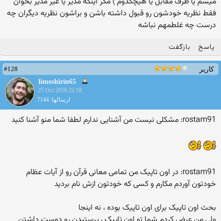
میشم یا طرف مقابل یا هیچکدوم ) مگر اینکه مدیر یا غیر مدیر بخوان
فقط نظریه خودشون رو قبول داشته باشن و براشون نظریه دیگران چه
درست چه غلطمهم نباشه
پاسخ
بازگفت
#128
کاربر
limoshirin65
27 Oct 2016 22:18
ارسالها: 7144
rostam91: مشکلی نیست من آشنایی ندارم لطفا شما منو آشنا کنید
rostam91: در اون تاپیک من تمامی معانی قرآن رو از آیات عظام
خودتون آوردم مکارم و کسی که خودتون ازش نام بردید
بحث اون تاپیک برای اون تاپیک بوده ، نه اینجا
ولی من عرض کردم شما تو اون تاپیک ، پرستیدن رو دوست داشتن