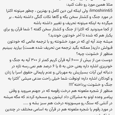
مثلا همین مورد رو دقت کنید:
limoshirin65: ولی اینکه این دین کامل و بهترین ، چطور میتونه اکثرا
در مورد جنگ و کشتار سخن بگه و گاها نکات گنگی داشته باشه ، بر
میگرده به اینکه میتونه تحریف و تغییر داشته باشه
از کجا میدونید که اکثرا از جنگ و کشتار سخن گفته ؟ شما قرآن رو برای
یکبار هم که شده تا آخر خودتون خوندید؟
میشه چند آیه ای که در مورد خشونته رو با ترجمه عالمی که خودتون
قبولش دارید( ممکنه بگید ترجمه من تحریف شده هست) بیارید ببینیم
منظور از خشونت چیه؟
دوست من از بیش از ۶۰۰۰ آیه قرآن کریم کمتر از ۳۰۰ آیه به جنگ و
خونریزی اشاره داره یعنی حتی به ۵ یا ۶ درصد هم نمی رسه تازه در
دنباله این آیات بسیاریش به مهربانی و عدم پایمالی حقوق اسرا یا زنان
و کودکان اشاره داره؛ اونوقت شما خیلی راحت مدعی میشی "اکثرا به
جنگ و خشونت پرداخته"!!!!
منظور از شجره ملعونه هم درخت زقومه که در جهنم میروید و وقتی
پیامبر وعده اونو به مشرکان داد ایشون رو مسخره کردند که مگه میشه
در آتشی که سنگ رو میسوزونه درخت هم سبز بشه و .....
در مورد رقوم یا شجره ملعونه هم در قرآن به اسامی مختلف در چندین