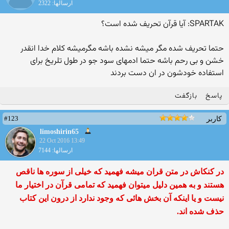
ارسالها: 2322
SPARTAK: آیا قرآن تحریف شده است؟
حتما تحریف شده مگر میشه نشده باشه مگرمیشه کلام خدا انقدر
خشن و بی رحم باشه حتما ادمهای سود جو در طول تلریخ برای
استفاده خودشون در ان دست بردند
پاسخ
بازگفت
#123
کاربر
limoshirin65
22 Oct 2016 13:49
ارسالها: 7144
در کنکاش در متن قران میشه فهمید که خیلی از سوره ها ناقص
هستند و به همین دلیل میتوان فهمید که تمامی قرآن در اختیار ما
نیست و يا اينكه آن بخش هائى كه وجود ندارد از درون اين كتاب
حذف شده اند.