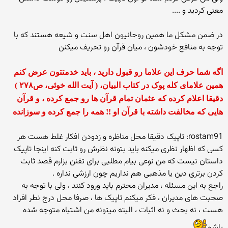
معنی کردید و ....
در ضمن مشکل ما همین روحانیون اهل سنت و شیعه هستند که با
توجه به منافع خودشون ، میان قرآن رو تحریف میکنن
اگه شما حرف این علاما رو قبول دارید ، باید خدمتتون عرض کنم
همین علامای کله پوک در کتاب البیان، ( آیت الله خوئی، ص۲۷۸ )
دقیقا اعلام کرده که عثمان تمام قرآن ها رو جمع کرده ، و قرآن
هایی که مخالفت داشته با قرآن او !! همه را جمع کرده و سوزانده
rostam91: تاپیک دقیقا محل مناظره و زدودن افکار غلط هست هر
کسی که اظهار نظری میکنه باید بتونه نظرش رو ثابت کنه اینجا تاپیک
داستان نیست که من نوعی بیام مطلبی برای تفنن بزارم قصد ثابت
کردن برتری دین یا مذهبی هم نداریم چون ارزشی نداره .
راجع به این مسئله ، مدیران محترم باید ورود کنند ، ولی با توجه به
صحبت های مدیران ، فکر میکنم تاپیک ها ، صرفا محل درج نطر افراد
هست ، نه بحث و نه اثبات ، البته میتونه من اشتباه متوجه شده
باشم