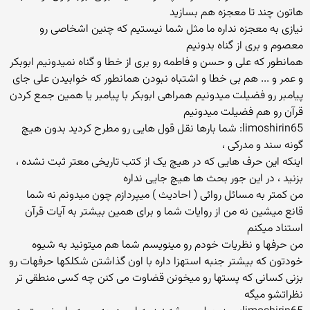
هاتون چند تا معجزه هم بسازید
نیازی به معجزه نداره ما مثل شما نیستیم که چنین اشخاصی رو
معصوم و بری از گناه بدونیم
همانطور که علی و حسن و فاطمه رو بری از خطا و گناه نمیدونیم ابوبکر
و عمر و ... هم بی خطا و اشتباه نبودن همانطور که خوابیدن علی جای
پیامبر رو فضیلت میدونیم همراهی ابوبکر با پیامبر یا همین جمع کردن
قرآن رو هم فضیلت میدونیم
limoshirin65: شما بارها نقل قول هایی رو مطرح کردید بدون هیچ
گونه سند و مدرکی ،
اینکه این حرف هایی که در هیچ یک از کتب تاریخی معتر ثبت نشده ،
بزنید ، در این جور بحث ها هیچ جایی نداره
من کمتر به مسائل روائی ( احادیث ) میپردازم چون میدونم نه شما
قانع میشین نه من از روایات شما و برای همین بیشتر به آیات قرآن
استناد میکنم
من حرفها و نظریات خودم رو مینویسم شما هم میتونید به شیوه
خودتون که بیشتر جنبه استهزا داره با اون گذاشتن شکلکها حرفهات رو
بزنی کسانی که پستها رو میخونن قضاوت می کنن چه کسی منطقی تر
نظراتشو میگه