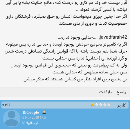
قرار نیست خداوند هر کاری رو درست کنه ، مانع جنایت بشه یا بی آبی
نباشه یا کسی گرسنه نمونه...
اگر خدا چنین چیزی میخواست انسان رو خلق نمیکرد ، فرشتگان داری
خصوصیت ثبات و دوری از بدی هستند
javadfarah42: ....خدایی وجود نداره...
اگر یه کامپوتر بخودی خودش بوجود اومده و خدایی نداره پس میتونه
حرف شما هم درست باشه یا اگه قوانین رانندگی تصادفی درست شدن
و گرد آورنده ای (خدایی) نداره پس خدایی نیست
ولی یه کم پیرامونت رو ببینی که چچجوری این قوانین بوجود اومدن
پس خیلی ساده میفهمی که خدایی هست
بی منطق ترین افراد بنظر من کسانی هستند که منکر میشن
پاسخ
بازگفت
#197
کاربر
BiCouple
6 Nov 2019 17:54
ارسالها: 58