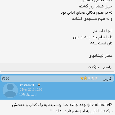
<<در قحطی نیشابور
چهل شبانه ‌روز گشتم
نه در هیچ مکانی صدای اذانی بود
و نه هیچ مسجدی گشاده
آنجا دانستم
نام اعظم خدا و بنیاد دین
نان است ...>>
عطار_نیشابوری
پاسخ
بازگفت
#196
کاربر
rostam91
6 Nov 2019 10:09
ارسالها: 1509
javadfarah42: چقد جالبه خدا چسبیده به یک کتاب و حفظش
میکنه اما کاری به اینهمه جنایت نداره !!!!