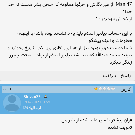
Mani47: از طرز نگارش و حرفها معلومه که سخن بشر هست نه خدا
جدا؟
از کجاش فهمیدین؟
با این حساب پیامبر اسلام باید یه دانشمند بوده باشه با اینهمه
معلومات و البته پیشگو
شما دوست عزیز بهتره قبل از هر ابراز نظری برید کمی تاریخ بخونید و
ببینید محمد عبدالله که بعدا شد پیامبر اسلام از تولد تا بعثت چجور
زندگی میکرد
پاسخ
بازگفت
#200
کاربر
Shivan22
19 Jan 2020 01:59
ارسالها: 130
قران بیشتر تفسیر غلط شده از نظر من
تحریف نشده