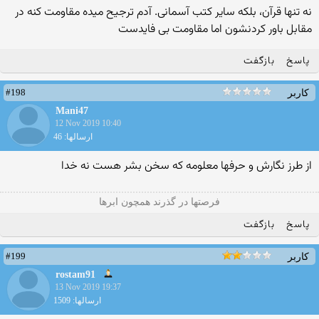
نه تنها قرآن، بلکه سایر کتب آسمانی. آدم ترجیح میده مقاومت کنه در
مقابل باور کردنشون اما مقاومت بی فایدست
پاسخ
بازگفت
#198
کاربر
Mani47
12 Nov 2019 10:40
ارسالها: 46
از طرز نگارش و حرفها معلومه که سخن بشر هست نه خدا
فرصتها در گذرند همچون ابرها
پاسخ
بازگفت
#199
کاربر
rostam91
13 Nov 2019 19:37
ارسالها: 1509