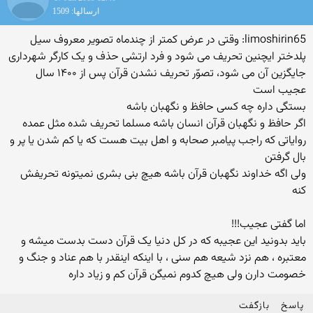
ارسالها: 1509
limoshirin65: وقتی در عرض کمتر از چندماه تصویر معروف سیل
پلدختر ایچنین تحریف می شود و فرد ارتشی حذف و یک کارگر شهرداری
جایگزین آن می شود، تصوّر تحریف نشدن قرآن پس از ۱۴۰۰ سال
عجیب است
بستگی داره چه کسی حافظ و نگهبان باشه
اگر حافظ و نگهبان قرآن انسان باشه مسلما تحریف شده مثل عمده
روایاتی که راجب پیامبر صحابه و اهل بیت هست که یا کم شدن یا پر و
بال گرفتن
ولی اگه خداوند نگهبان قرآن باشه هیچ بنی بشری نمیتونه تحریفش
کنه
اما گفتی عجیب!!!
باید بدونید این عجیبه که در کل دنیا یک قرآن دست بدست میشه و
معتبره ، هم نزد شیعه هم سنی ، با اینکه اینقدر با هم عناد و جنگ و
خصومت دارن ولی هیچ کدوم نمیگن قرآن کم و زیاد داره
پاسخ
بازگفت