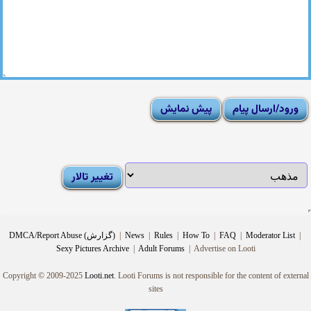
|
Moderator List
|
FAQ
|
How To
|
Rules
|
News
|
DMCA/Report Abuse (گزارش)
Sexy Pictures Archive
|
Adult Forums
|
Advertise on Looti
Copyright © 2009-2025
Looti.net
. Looti Forums is not responsible for the content of external
sites