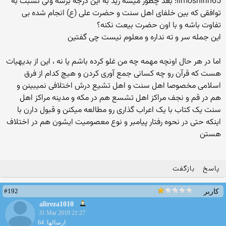
limoshirin65: بعد چطور میشه زید به این درجه برسه ولی نسبت به
توافقی که بین خلفای اهل سنت و حضرت علی (ع) انجام شده بی
تفاوت باشه و با اون حضرت بیعت نکنه؟
این جمله سر و ته نداره و معلوم نیست چی گفتین
اما در هر حال اونچه مهمه چه من غلو کرده باشم یا نه ، این از بدیهیات
هست که قرآن رو چه کسانی جمع آوری کردن و هیچ کدام از فرق
اسلامی مخصوصا اهل سنت و اهل تشیع درش اختلافی نمیبینن و
هم در قم و نجف مراکز اهل تشسع هم در مکه و مدینه مراکز اهل
سنت یک کتاب با یک اعراب گذاری رو مطالعه میکنن و قبول دارن با
اینکه حتی در نحوه رفتار پیامبر و نوع معصومیت ایشون هم در اختلاف
هستن
پاسخ
بازگفت
#192
کاربر
alireza1010
31 Mar 2019 21:27
ارسالها: 64