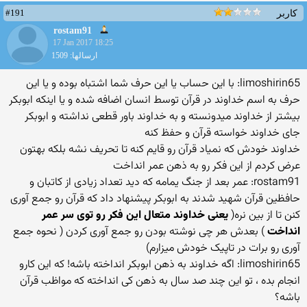
#191
کاربر
rostam91
17 Jan 2017 18:25
ارسالها: 1509
limoshirin65: با این حساب یا این حرف شما اشتباه بوده و یا این
حرف به اسم خداوند در قرآن توسط انسان اضافه شده و یا اینکه ابوبکر
بیشتر از خداوند میدونسته و به خداوند باور قطعی نداشته و ابوبکر
جای خداوند خواسته قرآن و حفظ کنه
خداوند خودش که نمیاد قرآن رو قایم کنه تا تحریف نشه بلکه بهتون
عرض کردم از این فکر رو به ذهن عمر انداخت
rostam91: عمر بعد از جنگ یمامه که دید تعداد زیادی از کاتبان و
حافظین قرآن شهید شدند به ابوبکر پیشنهاد داد که قرآن رو جمع آوری
کنن تا از بین نره(
یعنی خداوند متعال این فکر رو توی سر عمر
انداخت
) بعدش هر چی نوشته بودن رو جمع آوری کردن ( نحوه جمع
آوری رو برات در تاپیک خودش میزارم)
limoshirin65: اگه خداوند به ذهن ابوبکر انداخته باشه! که این کارو
انجام بده ، تو این چند صد سال به ذهن کی انداخته که مواظب قرآن
باشه؟