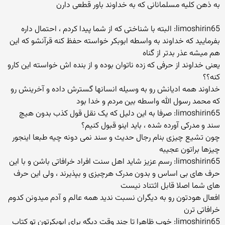
به ذهن کلیه مسلمانانی که به خداوند باور قطعی دارن
limoshirin65: البته با شناختی که از شما پیدا کردم ، احتمال داره
بفرمایید که خداوند به واسطه ابوبکر خواسته حفظ کنه قرآنشو که این
هم میشه عذر بدتر از گناه
یعنی خداوند از حرفی که زده ناتوان بوده و از بنده اش خواسته این کارو
کنه؟؟
خداوند همه ادیانش رو به وسیله انسانها گسترش داده و آخرینش رو
که محمد رسول الله واسطه بین مردم و خدا بود
limoshirin65: صرفا به این دلیل که یک نقل قول کذب بدون هیچ
سند و مدرکی آورده شده ، باید اینو قبول کنیم؟
چون تشیع چیزی بنام رجال حدیث و سند نمی دونه چیه طبعا اینجور
چیزها براتون عجیبه
limoshirin65: رسم عزیز شاید اهل سنت افراد خرافاتی باشن و با این
حرف های بی اساس و بدون مدرک هرچیزی و بپذیرند ، ولی این حرف
های شما اصلا قابل اثتناد نیست
افعال هودتون رو به دیگران نسبت ندید همه عالم و آدم میدونن کدوم
خرافاتی ترن
limoshirin65: خوب ظاهرا تا چند وقت دیگه برای ابوبکرتون تو کتاب