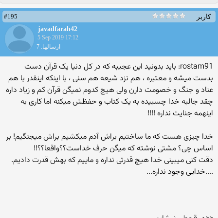
#195
کاربر
javadfarah42
5 Sep 2019 17:12
ارسالها: 7
rostam91: باید بدونید این عجیبه که در کل دنیا یک قرآن دست
بدست میشه و معتبره ، هم نزد شیعه هم سنی ، با اینکه اینقدر با هم
عناد و جنگ و خصومت دارن ولی هیچ کدوم نمیگن قرآن کم و زیاد داره
چقد جالبه خدا چسبیده به یک کتاب و حفظش میکنه اما کاری به
اینهمه جنایت نداره !!!!
خدا چیزی هست که ما ساختیم براش آدم میکشیم براش میجنگیم! بر
اساس چی؟ مشتی نوشته که میگن حرف خداست؟؟واقعا؟؟!!
دقت کنی میبینی خدا هیچ قدرتی نداره و ماییم که بهش قدرت دادیم.
....خدایی وجود نداره...