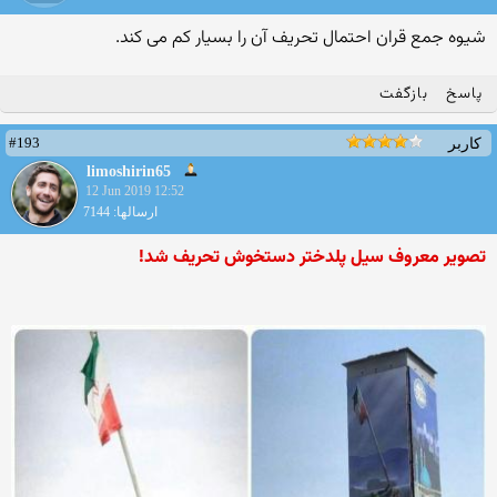
شیوه جمع قران احتمال تحریف آن را بسیار کم می کند.
پاسخ
بازگفت
#193
کاربر
limoshirin65
12 Jun 2019 12:52
ارسالها: 7144
تصویر معروف سیل پلدختر دستخوش تحریف شد!