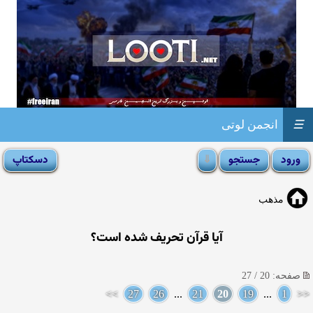
☰
انجمن لوتی
مذهب
آیا قرآن تحریف شده است؟
صفحه: 20 / 27
>>
27
26
...
21
20
19
...
1
<<