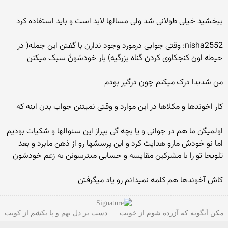
ببخشید خیلی طولانی شد ولی مسالها لابد است و باید استفاده کرد
nisha2552: وقتی جوابی درمورد وجود ندارن با گفتن این جمله( در
حیطه اون کنجکاوی کردن گناه بزرگیه) بار خودشونُ سبک میکنن
من شدیدا درک میکنم چون درگیر بودم
کار اخوندها و مکلاها در این موارد و وقتی نمیتنن جواب بدن اینه که
اولمیگن ما هم در جوانی و یا بچه گی بپراز این سئوالها و شکیات بودیم
اما نو خودش مارو هدایت کرد و این پرسشها رو از ذهن مابرد و بعد
تلویحا تو را با مشرکین مقایسه و حسابی میترسونن به زعم خودشون
کاش آخوندها هم کلمه نمیدانم رو یاد میگرفتن
مکن آنگونه که آزرده شوم از خویت .....دست بر دل نهم و پا بکشم از کویت