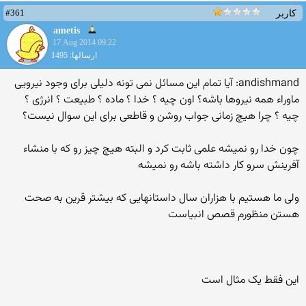
#361
کاربر
ametis
17 Aug 2014 09:22
ارسالها: 1495
andishmand: آیا تمام این مسائل نمی تونه دلیلی برای وجود نیرویی
ماوراء همه نیروها باشه؟ اون چیه ؟ خدا ؟ ماده ؟ طبیعت ؟ انرژی ؟
چیه ؟ چرا هیچ زمانی جواب روشن و قاطعی برای این سوال نیست؟
چون خدا رو نمیشه علمی ثابت کرد و البته هیچ چیز رو که با منشاء
آفرینش سرو کار داشته باشه رو نمیشه
ولی ما هستیم با هزاران سال داستانهایی که بیشتر قرین به صحت
هستن منظورم قصص انبیاست
این فقط یک مثال است