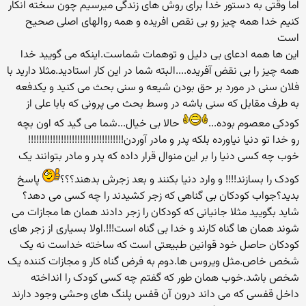
اما وقتی به دستور خدا برای روش های زندگی میرسیم چون سخته انکار
کنیم خدا همه چیز رو بی نقص افریده و همه روالهای اصلی صحیح
است
این ها همه ادعای بی دلیل و توهمات شماست.اینکه می گویید خدا
همه چیز را بی نقض آفریده....البته شما در این کار استادید.مثلا دارید با
فلان سنی در مورد بر حق بودن شیعه و سنی بحث می کنید و یکدفعه
به طرف مقابل که سنی باشه در وسط بحث می پرونی که بابا علی از
کودکی معصوم بوده...
حالا بی خیال...شما می گید که اون بچه
رو خدا تو دنیا نیاورده بلکه پدر و مادر آوردن!!!!!!!!!!!!!!!!!!!!!!!!!!!!!!!!!!!
خوب چه کسی دنیا را بر این منوال قرار داده که پدر و مادر بتوانند یک
کودک را بسازند!!!! و وارد دنیا بکنند و بعد زجرش بدهند؟؟؟
پاسخ
بدید؟جواب کودکان بی گناهی که زجر کشیدند را چه کسی می دهد؟
شاید بگویید مثلا جانیانی که کودکان را زجر دادند همان ها مجازات می
شوند همان ها گناه کارند و خدا بی گناه است!!!.اولا بسیاری از زجر های
کودکان حاصل خود قوانین طبیعتی است که ساخته خداست نه یک
شخص خاص.مثل ویروس ها.دوم به فرض گناه کار و مجازات کننده یک
شخص باشد.خوب همان طور که گفتم چه کسی کودک را انداخته
داخل قفسی که می داند درون آن قفس پلنگ های وحشی وجود دارند