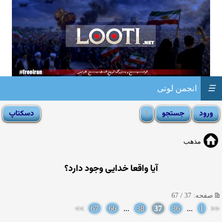
☰
انجمن لوتی
مذهب
آيا واقعا خدايى وجود دارد؟
صفحه: 37 / 67
>>
67
66
...
38
37
36
...
1
<<