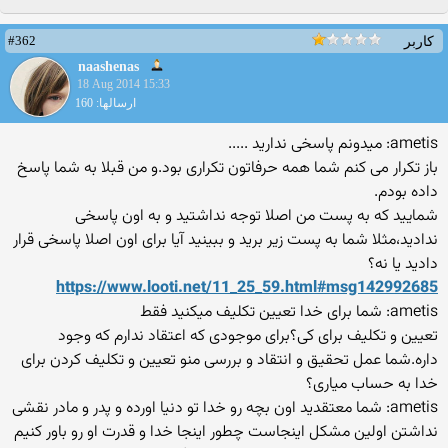
#362
کاربر
naashenas
18 Aug 2014 15:33
ارسالها: 160
ametis: میدونم پاسخی ندارید .....
باز تکرار می کنم شما همه حرفاتون تکراری بود.و من قبلا به شما پاسخ
داده بودم.
شمایید که به پست من اصلا توجه نداشتید و به اون پاسخی
ندادید،مثلا شما به پست زیر برید و ببینید آیا برای اون اصلا پاسخی قرار
دادید یا نه؟
https://www.looti.net/11_25_59.html#msg142992685
ametis: شما برای خدا تعیین تکلیف میکنید فقط
تعیین و تکلیف برای کی؟برای موجودی که اعتقاد ندارم که وجود
داره.شما عمل تحقیق و انتقاد و بررسی منو تعیین و تکلیف کردن برای
خدا به حساب میاری؟
ametis: شما معتقدید اون بچه رو خدا تو دنیا اورده و پدر و مادر نقشی
نداشتن اولین مشکل اینجاست چطور اینجا خدا و قدرت او رو باور کنیم