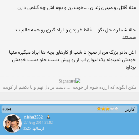
مثلا قاتل رو میبرن زندان ....خوب زن و بچه اش چه گناهی دارن
حالا شما راه حل بگو ....فقط غر زدن و ایراد گیری رو همه عالم بلد
هستند
الان مادر بزرگ من از صبح تا شب از کارهای بچه ها ایراد میگیره منها
خودش نمیتونه یک لیوان اب از رو پیش دست جلو دست خودش
برداره
مکن آنگونه که آزرده شوم از خویت .....دست بر دل نهم و پا بکشم از کویت
#364
کاربر
nisha2552
27 Aug 2014 21:02
ارسالها: 3525