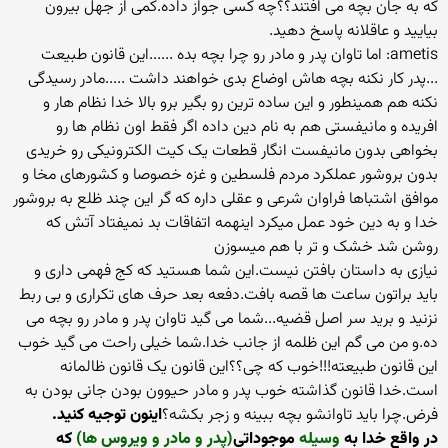
که به جان بچه می افتند؟؟چه کسی جواز داده.کمی از جهل بیرون
بیایید و عاقلانه پاسخ دهید.
ametis: اما تاوان پدر و مادر رو چرا بچه بده ......این قانون طبیعت
...پدر کار نکنه بچه هاش اوضاع بدی خواهند داشت .....مادر رسیدگی
نکنه هم همینطور و این ساده ترین رو بگیر برو بالا خدا نظام هار و
افریده و مانیفستی هم به نام دین داده اگر فقط اون نظام ها رو
بخواهی بدون مانیفست انگار قطعات یک کیت الکترونیکی رو خریدی
بدون بروشور عملکرد مردم فلسطین و غزه خصوصا و کشورهای مخا و
موافق اشتباها فراوان شرعی و عقلی داره که گر این چند ظلع به بروشور
خدا و به دین خود عمل میکرد اینهمه اتفاقات بد نمیفتاد آتش که
روشن شد خشک و تر با هم میسوزن
نیازی به داستان بافتن نیست.این شما هستید که کج فهمی داری و
باید براتون ساعت ها قصه بافت.دفعه بعد حرف های تکراری و بی ربط
نزنید و برید سر اصل قضیه...شما می گید تاوان پدر و مادر رو بچه می
ده.و من می گم این ظلمه از جانب خدا.شما خیلی راحت می گید خوب
این قانون طبیعته!!!خوب که چی؟؟این قانون یک قانون ظالمانه
است.خدا قانون گذاشته خوب پدر و مادر حیوون بودن جانی بودن به
فرض.چرا باید تاوانشو بچه ببینه و زجر بکشه؟
اینون توجیه کنید.
در واقع خدا به
وسیله
موجوداتی
(پدر و مادر و ویروس ها)
که