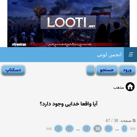
☰
انجمن لوتی
مذهب
آيا واقعا خدايى وجود دارد؟
صفحه: 38 / 67
>>
67
66
...
39
38
37
...
1
<<