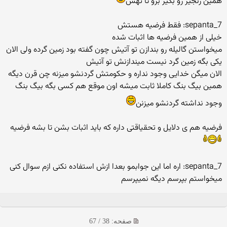
همین زنجیر رو بگیر برو تا تهش
sepanta_7: فقط فرضیه هستش
خیلی از همین فرضیه ها اثبات شده
میخواستن گالیله رو بندازن تو آتیش چون گفته بود زمین گرده ولی الان
یکی بگه زمین گرد نیست میندازنش تو آتیش
الان میگن خدایی وجود نداره و حکومتش گردنشو میزنه چن قرن دیگه
همین بیگ بنگ کاملا ثابت میشه اون موقع هم کسی بگه بیگ بنگ
وجود نداشته گردنشو میزنن
فرضیه هم ی دلایل و تحقیاقتی داره که باید اثبات بشن تا بشه فرضیه
sepanta_7: اره اما این جوابمو بعدا ازش استفاده نکنی ازم سوال کنی
میخواستم بپرسم دیگه نمیپرسم
صفحه: 38 / 67