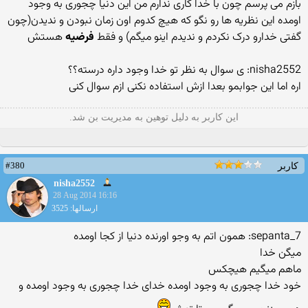
بازم می پرسم چون با خدا کاری ندارم من این دنیا چجوری به وجود
اومده این نظریه ها رو نگو که هیچ کدوم اون زمان نبودن و ندیدن(چون
گفتی خدارو درک نکردم و ندیدم اینو میگم) و فقط
فرضیه
هستش
nisha2552: ی سوال به نظر تو خدا وجود داره درسته؟؟
اره اما این جوابمو بعدا ازش استفاده نکنی ازم سوال کنی
این کاربر به دلیل توهین به مدیریت بن شد.
#380
کاربر
nisha2552
28 Aug 2014 16:16
ارسالها: 3525
sepanta_7: همون اتم به وجو اورنده دنیا از کجا اومده
میگن خدا
ماهم میگیم هیچکس
خود خدا چجوری به وجود اومده خدای خدا چجوری به وجود اومده و