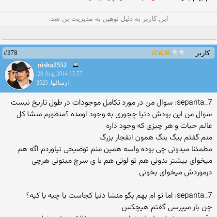
این کاربر به دلیل توهین به مدیریت بن شد.
#378
کاربر
nisha2552
28 Aug 2014 15:57
ارسالها: 3525
sepanta_7: سوال من در مورد تکامل موجودات در طول تاریخ نیست
سوال من این بودش دنیا چجوری به وجود اومده ؟منظورم منشا کل
عالم حیات و هر چیزی که وجود داره
منم گفتم بیگ بنگ همون انفجار بزرگ
مطمئنا میدونی چی بوده واسه همین منم توضیحی نیاوردم اگه هم
میخوای بیشتر بدونی هم تو لوتی هم با ی سرچ میتونی هرچی
درموردش میخوای بخونی
sepanta_7: اما تو ام بهم بگو منشا دنیا کجاست یا چیه یا کیه؟
چن بار میپرسی گفتم هیچکس