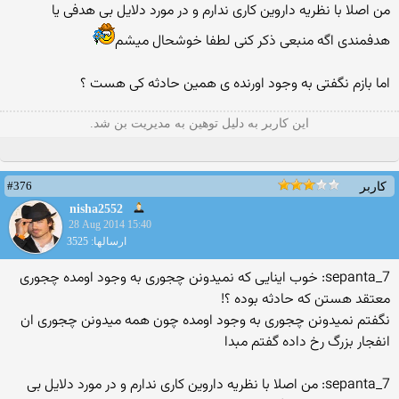
من اصلا با نظریه داروین کاری ندارم و در مورد دلایل بی هدفی یا
هدفمندی اگه منبعی ذکر کنی لطفا خوشحال میشم
اما بازم نگفتی به وجود اورنده ی همین حادثه کی هست ؟
این کاربر به دلیل توهین به مدیریت بن شد.
#376
کاربر
nisha2552
28 Aug 2014 15:40
ارسالها: 3525
sepanta_7: خوب اینایی که نمیدونن چجوری به وجود اومده چجوری
معتقد هستن که حادثه بوده ؟!
نگفتم نمیدونن چجوری به وجود اومده چون همه میدونن چجوری ان
انفجار بزرگ رخ داده گفتم مبدا
sepanta_7: من اصلا با نظریه داروین کاری ندارم و در مورد دلایل بی