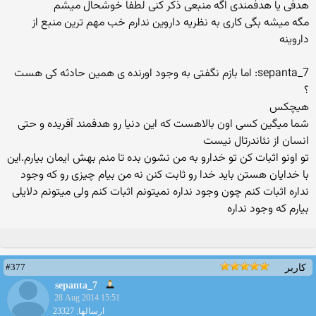
هدفی یا هدفمندی اگه منبعی ذکر کنی لطفا خوشحال میشم
مگه میشه بگی کاری به نظریه داروین ندارم خب مهم ترین منبع از
داروینه
sepanta_7: اما بازم نگفتی به وجود اورنده ی همین حادثه کی هست
؟
هیچکس
شما میگین کسی اون بالاهست که این دنیا رو هدفمند آفریده و حتی
انسان از نئاندرتال نیست
تو اونو اثبات کن تو خدارو به من نشون بده تا منم بهش ایمان بیارم.این
با خدایان هستن باید خدا رو ثابت کنن نه من بیام چیزی رو که وجود
نداره اثبات کنم چون وجود نداره نمیتونم اثبات کنم ولی میتونم دلایلی
بیارم که وجود نداره
#377
کاربر
sepanta_7
28 Aug 2014 15:51
ارسالها: 23327