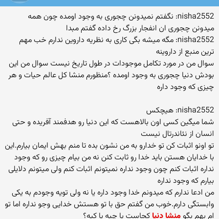
nisha2552: نگفتم نمیدونن چجوری به وجود اومده چون همه
میدونن چجوری ان انفجار بزرگ رخ داده گفتم مبدا
nisha2552: مگه میشه بگی کاری به نظریه داروین ندارم خب مهم
ترین منبع از داروینه
سوال من در مورد تکامل موجودات در طول تاریخ نیست سوال من این
بودش دنیا چجوری به وجود اومده ؟منظورم منشا کل عالم حیات و هر
چیزی که وجود داره
nisha2552: هیچکس
شما میگین کسی اون بالاهست که این دنیا رو هدفمند آفریده و حتی
انسان از نئاندرتال نیست
تو اونو اثبات کن تو خدارو به من نشون بده تا منم بهش ایمان بیارم.این
با خدایان هستن باید خدا رو ثابت کنن نه من بیام چیزی رو که وجود
نداره اثبات کنم چون وجود نداره نمیتونم اثبات کنم ولی میتونم دلایلی
بیارم که وجود نداره
من ادعا ندارم که میدونم خدا وجود داره یا نه ولی تویه وجودم به یکی
وابستگی دارم.خوب من گفتم حق با تو هستش خدایی وجو نداره اما تو
ام بهم بگو
منشا دنیا
کجاست یا چیه یا کیه؟