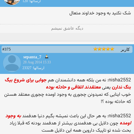
ارسالها: 120
شک نکنید به وجود خداوند متعال
دیگه عاشق نمیشم
#375
کاربر
sepanta_7
28 Aug 2014 15:33
ارسالها: 23327
nisha2552: نه من بلکه همه دانشمندان هم
جوابی برای شروع بیگ
بنگ ندارن
یعنی
معتقدند اتفاقی و حادثه بوده
خوب اینایی که نمیدونن چجوری به وجود اومده چجوری معتقد هستن
که حادثه بوده ؟!
nisha2552: به هر حال این باعث نمیشه بگیم دنیا هدفمند
به وجود
اومده
چون دلایل بی هدفمندی بیشتر از هدفمند بودنه که قبلا زیاد
بحث شده تو تاپیک داروین همه این دلایل هست