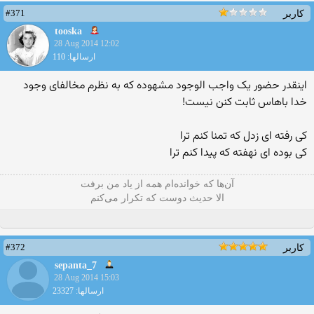
#371
کاربر
tooska
28 Aug 2014 12:02
ارسالها: 110
اینقدر حضور یک واجب الوجود مشهوده که به نظرم مخالفای وجود
خدا باهاس ثابت کنن نیست!
کی رفته ای زدل که تمنا کنم ترا
کی بوده ای نهفته که پیدا کنم ترا
آن‌ها که خوانده‌ام همه از یاد من برفت
الا حدیث دوست که تکرار می‌کنم
#372
کاربر
sepanta_7
28 Aug 2014 15:03
ارسالها: 23327