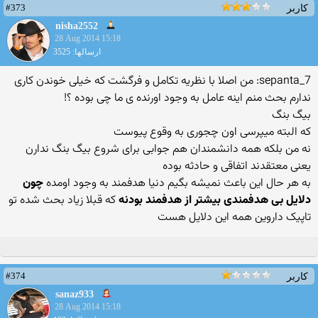
#373
کاربر
nisha2552
28 Aug 2014 15:18
ارسالها: 3525
sepanta_7: من اصلا با نظریه تکامل و فرگشت که خیلی خوندن کاری
ندارم بحث منم اینه عامل به وجود اورنده ی ما چی بوده ؟!
بیگ بنگ
که البته میپرسی اون چجوری به وقوع پیوست
نه من بلکه همه دانشمندان هم جوابی برای شروع بیگ بنگ ندارن
یعنی معتقدند اتفاقی و حادثه بوده
به هر حال این باعث نمیشه بگیم دنیا هدفمند به وجود اومده
چون
دلایل بی هدفمندی بیشتر از هدفمند بودنه
که قبلا زیاد بحث شده تو
تاپیک داروین همه این دلایل هست
#374
کاربر
sanaz933
28 Aug 2014 15:18