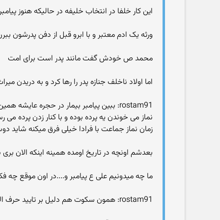
این کار خلفا در انتخاب خلیفه در حالیکه هنوز پیام
ورثه یک ادم معتبر و با ابرو قبل از دفن پدرشون بب
محمد ص خودش گفت مانند پدر است برای امت
اما اولاد ناخلف جنازه پدر را رها کرد و به دریدن میرا
rostam91: ببین پیامبر بیمار در حجره عایش
نماز می خوندن یه پرده بوده و با کنار زدن پرده می 
زمان نماز جماعت با فرادا خیلی فرق میکنه شاید دوسه
بعدشم اونچه در تاریخ اومده همینه اینکه الان بری 
ما چه میدونیم علی ع پیامبر و....در اون موقع چه 
rostam91: همون سکوت هم دلیل بر تایید حرف الآن ماست که قرآن تغییر نکرده