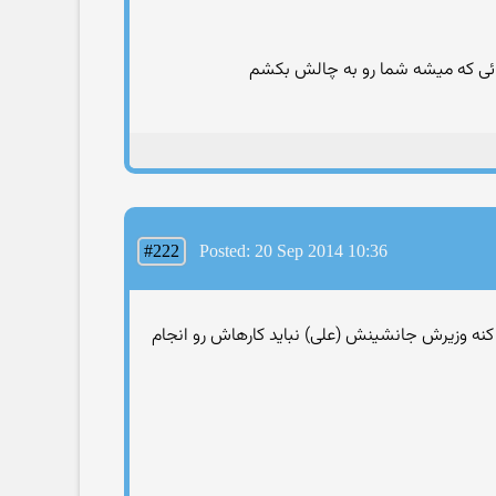
جائی که میشه شما رو به چالش بکشم
#222
Posted: 20 Sep 2014 10:36
امه کنه وزیرش جانشینش (علی) نباید کارهاش رو انجام