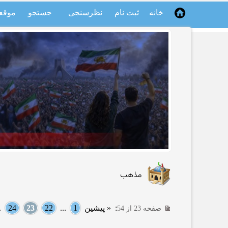
خانه
ثبت نام
نظرسنجی
جستجو
موقع
مذهب
:
« پیشین
1
...
22
23
24
..
صفحه 23 از 54