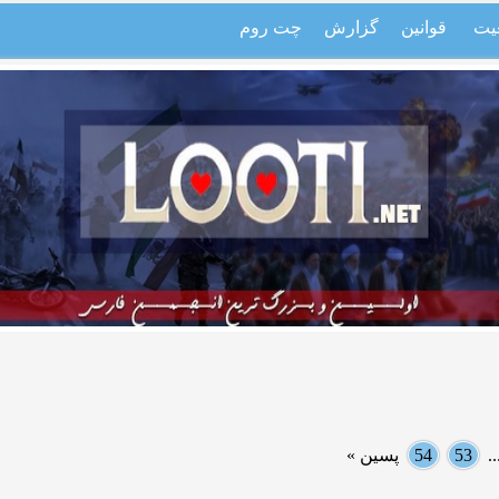
یت
قوانین
گزارش
چت روم
.
53
54
پسین »