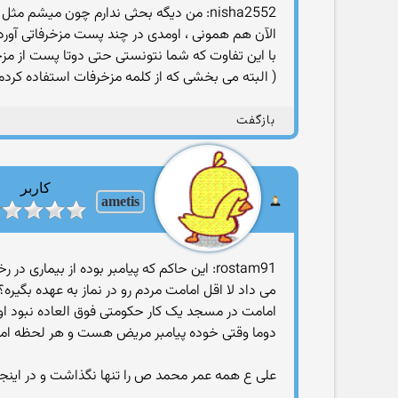
nisha2552: من دیگه بحثی ندارم چون میشم مثل همون عکس بالا
الآن هم همونی ، اومدی در چند پست مزخرفاتی آور
با این تفاوت که شما نتونستی حتی دوتا پست از مز
( البته می بخشی که از کلمه مزخرفات استفاده کردم
بازگفت
کاربر
ametis
rostam91: این حاکم که پیامبر بوده از بی
می داد لا اقل امامت مردم رو در نماز به عهده بگیره؟
امامت در مسجد یک کار حکومتی فوق العاده نبود اول
دوما وقتی خوده پیامبر مریض هست و هر لحظه امکان 
علی ع همه عمر محمد ص را تنها نگذاشت و در اینج