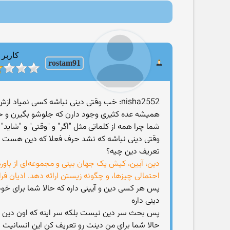
کاربر
rostam91
nisha2552: خب وقتی دینی نباشه کسی نمی
همیشه عده کثیری وجود دارن که جلوشو بگیرن و ح
شما چرا همه از کلماتی مثل "اگر" و "وقتی" و "شاید"
وقتی دینی نباشه که نشد حرف فعلا که دین هست نه 
تعریف دین چیه؟
دین، آیین، کیش یک جهان بینی و مجموعه‌ای از باور
احتمالی چیزها، و چگونه زیستن ارائه دهد. ادیان ف
پس هر کسی دین و آیینی داره که حالا شما برای خ
دینی داره
پس بحث سر دین نیست بلکه سر اینه که اون دین
حالا شما برای من دینت رو تعریف کن این انسانیت 