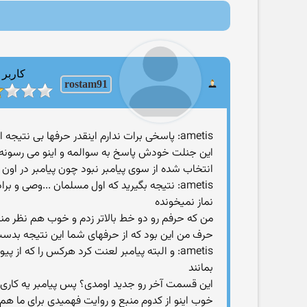
کاربر
rostam91
ametis: پاسخی برات ندارم اینقدر حرفها بی نتیجه است حالا که چی ابوبکر هم که با خفت از امامت نماز پیامبر انداخت بیرون اونهم وسط نماز
این جنلت خودش پاسخ به سوالمه و اینو می رسونه ک
انتخاب شده از سوی پیامبر نبود چون پیامبر در اون 
ametis: نتیجه بگیرید که اول مسلمان ...وصی 
نماز نمیخونده
من که حرفم رو دو خط بالاتر زدم و خوب هم نظر من
حرف من این بود که از حرفهای شما این نتیجه بدست
ametis: و البته پیامبر لعنت کرد هرکس را که
بمانند
این قسمت آخر رو جدید اومدی؟ پس پیامبر یه کاری
خوب اینو از کدوم منبع و روایت فهمیدی برای ما هم 