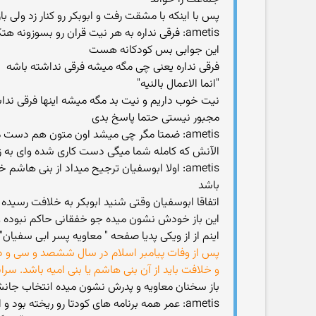
پس با اینکه با مشقت رفت و ابوبکر رو کنار زد ولی
ametis: فرقی نداره به هر نیت قران رو بسوزونه هتک حرمت
این جوابی بس کودکانه هست
فرقی نداره یعنی چی مگه میشه فرقی نداشته باشه
"انما الاعمال بالنیه"
نیت خوب داریم و نیت بد مگه میشه اینها فرقی ندا
مجبور نیستی حتما پاسخ بدی
ametis: ضمتا مگر چی میشد اون متون هم دست مردم بمونه مثلا یک قران کامل باشه ولی نزد برخی افراد ایات مختلف از سوره های مختلف هم موجود باشه
الآنش که کامله شما میگی دست کاری شده وای به زما
ametis: اولا ابوسفیان ترجیح میداد از بنی ه
باشد
اتفاقا ابوسفیان وقتی شنید ابوبکر به خلافت رسیده
این باز خودش نشون میده جو خفقانی حاکم نبوده 
اینم از از ویکی پدیا صفحه " معاویه پسر ابی سفیان"
پس از وفات پیامبر اسلام در سال ششصد و سی و دو میل
و خلافت باید از آن بنی هاشم یا بنی امیه باشد. سر
باز سخنان معاویه و پدرش نشون میده انتخاب جانشی
ametis: عمر همه برنامه های کودتا رو ریخته بود و اراذل و اوباش رو جمع کرده بود