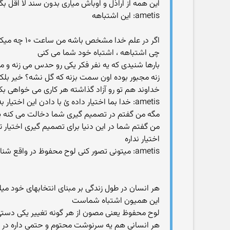
این همه از اراذل و اوباش میاری بدون سند لا اقل بگو
ametis: این اشتباهه
اگر در علم خدا مشخص باشه من ساعت ۱۰ چه میکنم یعنی جز اون کار هیچ عملی نمیتونم انجام بدهم و این جبره نه اختیار
چی اشتباهه ، اشتباه خود شما می کنی
بارها شنیدی که یه نفر فکر یکی رو حدس می زنه و می
زنه مجبور بوده اون سمت بزنه که گل نشه؟ خیر بلکه ا
خداوند هم تو رو آزاد گذاشته هر کاری می خواهی بک
ametis: خدا بما اختیار داده ئ با دادن این اختیار به ما هرگز در تصمیم گیری های ما دخالت نمیکنه و اعمال نظر نمیکنه
مگه من گفتم در تصمیم گیری شما دخالت می کنه یا
من گفتم شما در این دنیا برای تصمیم گیری اختیار ت
اختیار نداره
ametis: میتونی تصور کنی لوح محفوظ در واقع شناوره
هر انسان در طول زندگی بر مبنای انتخابهای خود میل
این همیون اشتباه شماست
لوح محفوظ یعنی مصون از هر گونه تغییر یکی دستی 
هر انسانی هم یه سرنوشت محتوم و حتمی داره در 