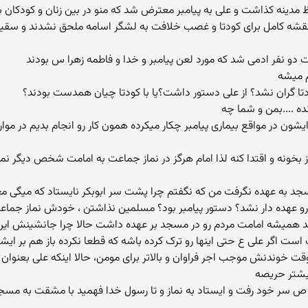
مدینه کذاشت و علی به پیامبر معترض شد که منو در بین زنان و کودکان باق
دو نفر ادمی شد که مورد لعن پیامبر و خدا و فاطمه زهرا س بودند
 میشه
دتا گران نشد؟ از علی دستور داشت؟یا با کودتا چیان همدست بودند؟
ن در مواقع بیماری پیامبر چکار میکرده همون کار رو انجام بدیم در موار
سجد به عهده نگرفت من که نگفتم چرا پشت سر ابوبکر نایستاد که میگی
رو عهده دار نشد؟ دستور پیامبر بود؟ مسلمین نذاشتن ، خودش نماز جماع
ودند همیشه امامت مردم رو در مسجد بر عهده داشت حالا چرا جانشینش این 
قت خوندنش موجب اجر فراوان و بالاتر برای مومن، حالا اینکه علی بعنو
یشتر حریصه
حمد ص سر خود رفت و ایستاد به نماز و تا رسول خدا فهمید با مشقت به مسج