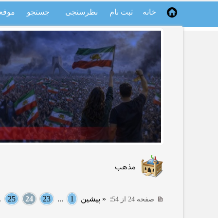
خانه
ثبت نام
نظرسنجی
جستجو
موقع
مذهب
:
« پیشین
1
...
23
24
25
..
صفحه 24 از 54