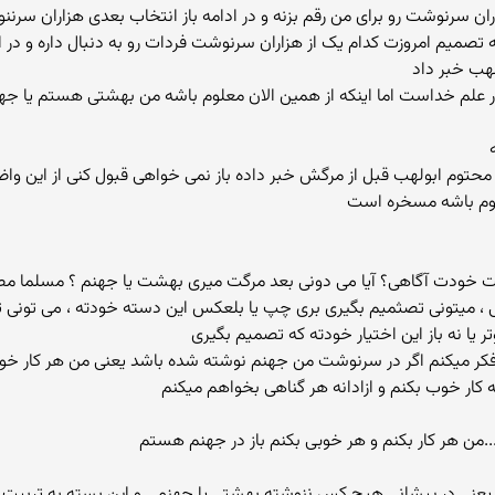
نه تصمیم امروزت کدام یک از هزاران سرنوشت فردات رو به دنبال داره و 
هب خبر داد
در علم خداست اما اینکه از همین الان معلوم باشه من بهشتی هستم یا جه
 محتوم ابولهب قبل از مرگش خبر داده باز نمی خواهی قبول کنی از این و
ودت آگاهی؟ آیا می دونی بعد مرگت میری بهشت یا جهنم ؟ مسلما مط
ی ، میتونی تصثمیم بگیری بری چپ یا بلعکس این دسته خودته ، می تونی ت
ر یا نه باز این اختیار خودته که تصمیم بگیری
دم فکر میکنم اگر در سرنوشت من جهنم نوشته شده باشد یعنی من هر کار خوبی ب
ار خوب بکنم و ازادانه هر گناهی بخواهم میکنم
اد یعنی در پیشانی هیچ کس ننوشته بهشتی یا جهنمی و این بسته به ترب