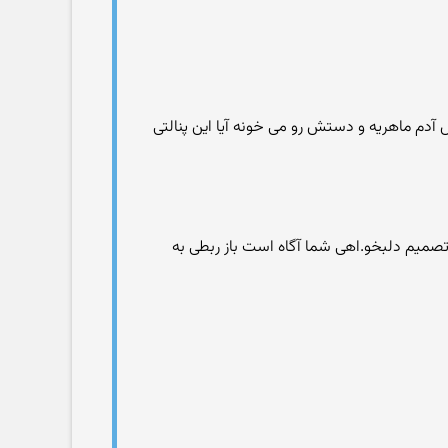
ش آدم ماهریه و دستش رو می خونه آیا این پنالتی
ز تصمیم دلبخو.اهی شما آگاه است باز ربطی به