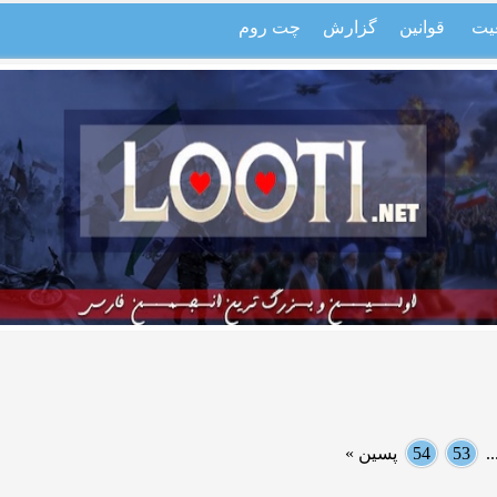
یت
قوانین
گزارش
چت روم
.
53
54
پسین »