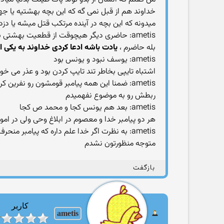
خداوند هم از قبل نمی گه که این بچه بهشتیه یا جه
میدونه که این بچه در آینده مرتکب قتل میشه یا 
ametis: حاضری دیگر هیچوقت از قطعیت بهشتی بود عایشه و عمر و ابوبکر و باقی صحتبه حرف نزنی و دفاع نکنی
بله حاضرم ،
یادت باشه ادعا کردی خداوند به یکی
ametis: یوسف نبود و یونس بود
اشتباه تایپی بخاطر تند تایپ کردن بود و عذر می خو
ametis: ضمنا این همه پیامبر قومشون رو نفرین کردن مگر عذاب شدند
ربطش رو به موضوع نفهمیدم
ametis: بعد هم یونس کجا و محمد ص کجا
هر دو پیامبر خدا و معصوم در ابلاغ وحی ولی در امو
ametis: به نظرت اگر خدا علم داره که پیامبر منحرف نمیشه ......ایا حرف بیهوده زده
متوجه منظورتون نشدم
بازگفت
کاربر
ametis