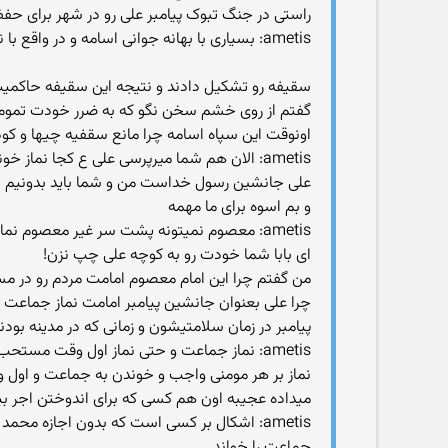
راستی در جنگ تبوک پیامبر علی رو در شهر برای حفظ 
ametis: بسیاری با بهانه جوانی اسامه و در واقع با نقشه کامل برای کودتا و غصب خلافت به لشگر اسامه ملحق نشدند و سقیفه رو تشکیل دادند
سقیفه رو تشکیل دادند و نتیجه این سقیفه حاکمیت 
گفتم از روی خشم سخن نگو که به ضرر خودت تموم
اونوقت این سپاه اسامه چرا مانع سقفیه چیها و کو
ametis: الان هم شما میرپرسی علی ع کجا نماز خونده ....بمن و شما چه
علی جانشین رسول خداست من و شما باید بدونیم ایشو
و بم اسوه برای ما مهمه
ametis: معصوم نمیتونه پشت سر غیر معصوم نماز بخونه و اقتدا کنه لذا امام هرگز در نماز جماعت به امامت شخص دیگر نماز نمیخواند و خودش به فرادا ادا منیکند
ای بابا شما خودت رو به کوچه علی چپ نزن!
من گفتم چرا این امام معصوم امامت مردم رو در م
چرا علی بعنوان جانشین پیامبر امامت نماز جماعت 
پیامبر در زمان سلامتیشون و زمانی که در مدینه ب
ametis: نماز جماعت و حتی نماز اول وقت مستحب است اگر علی ع حتی اینها رو ترک کرده باشه که قطعا نکرده باز هم بر ایشان هرجی نیست
نماز بر هر مومنی واجب و خوندن به جماعت و اول و
میداده عجیبه اون هم کسی که برای اندوختن اجر ب
ametis: اشکال بر کسی است که بدون اجازه م
جماعت را خواند