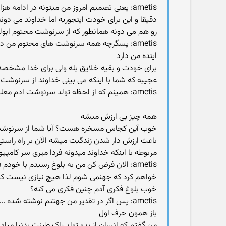
ametis: یعنی تصمیم امروز من میتونه در ادامه هزاران سرنوشت رو برای من رقم بزنه و در ادامه باز انتخاب بعدی هزاران سرننوشت دیگر
دقیقا و این برای خودت اینجوریه اما خداوند می دو
رو هم می دونه همانطور که از سرنوشت محتوم ابول
ametis: پسگرچه همه سرنوشت های محتوم من 
اینده من دارد
برای خودت و بقیه خلایق بله ولی برای خدا مشخصه
عجیبه که شما با اینکه می بینی خداوند از سرنوشت
ametis: همینم که از لحظه تولد سرنوشت ادم معلوم باشه مسخره است
همه چیز بی ارزش میشه
خوب آین کجاس مسخره هست؟ آیا شما از سرنوشت خ
باعث ارزش دار شدن زندگیت میشه الآن بر راه راست
مربوطه با اینکه خداوند میدونه فردا میری سر کامپیوت
ametis: الان فرض کن من به بلوغ رسیدم با خو
خواهم کرد که جهنمی شوم لذا هیچ نیازی نیست که ک
خوب بلوغ فکری آدم چنین فکری می کنه؟
ametis: پس اگر در تقدیر من جهتنم نوشته شده .....من هر کار بکنم و هر خوبی بکنم باز در جهنم هستم
باز همون حرف اول
من گفتم که انسان از بدو تولد پاک طینت بدنیا می