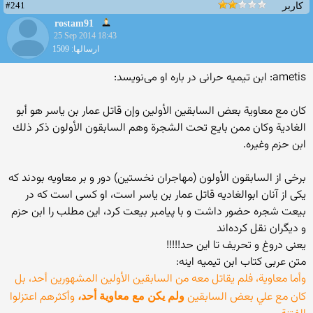
#241
کاربر
rostam91
25 Sep 2014 18:43
ارسالها: 1509
ametis: ابن تيميه حرانى در باره او مى‌نويسد:
كان مع معاوية بعض السابقين الأولين وإن قاتل عمار بن ياسر هو أبو
الغادية وكان ممن بايع تحت الشجرة وهم السابقون الأولون ذكر ذلك
ابن حزم وغيره.
برخى از السابقون الأولون (مهاجران نخستين) دور و بر معاويه بودند كه
يكى از آنان ابوالغاديه قاتل عمار بن ياسر است، او كسى است كه در
بيعت شجره حضور داشت و با پيامبر بيعت كرد، اين مطلب را ابن حزم
و ديگران نقل كرده‌اند
یعنی دروغ و تحریف تا این حد!!!!!
متن عربی کتاب ابن تیمیه اینه:
وأما معاوية، فلم يقاتل معه من السابقين الأولين المشهورين أحد، بل
كان مع علي بعض السابقين
وأكثرهم اعتزلوا
ولم يكن مع معاوية أحد،