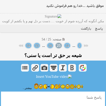
موفق باشید ...خدا رو هم فراموش نکنید
مکن آنگونه که آزرده شوم از خویت .....دست بر دل نهم و پا بکشم از کویت
پاسخ
بازگفت
صفحه: 25 / 54
>>
54
53
...
26
25
24
...
1
<<
شیعه بر حق تر است یا سنی؟
بیشتر...