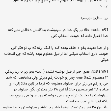
نوشته که من در بهشت یا جهنم هستم هیچ چیز دیگری متصور
نیست
این سناریو نویسیه
rostam91: حالا باز بگو خدا در سرنوشت بندگانش دخالتی نمی کنه
خدا اختیار داده که خودت انتخاب کنی
و از خدا بعیده بخواد خلف وعده کنه یا کلک بزنه که ب تو فکر کنی
خودت داری انتخاب میکنی اما از قبل معلوم بوده باشه که چی انتخاب
مبکی
rostam91: هیچ چیز از قبل نوشته نشده ( البته بجز ریز به ریز زندگی
۱۴ معصوم شما) همه چیز رو خودت رقم میزنی ولی مشخصه که شما
چی رو رقم می زنی برای خداوند معلومه که فردا در ژاپن مثلا زلزله ای
میاد و ۲۸ نفر میمیرن حالا آیا این ۲۸ نفر میتونن بگن خداوند در
سرنوشت ما دخالت کرده چون می دونسته من امروز می میرم؟خیر
بلکه اینها علم غیب خداست
اولا اون ۲۸ نفر میتونستن اونجا باشن یا نباشن میتونستن خونه مقاوم