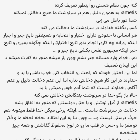
کنه چون نظام هستی رو اینطور تعریف کرده
ametis: به همون دلیلی هم در سرنوشت ما هیچ دخالتی نمیکنه
شما دور باطل می زنی
کسی نگفته خداوند در سرنوشت ما دخالت می کنه
هر انسانی تا حدودی دارای اختیار و انتخابه و همینطور تابع جبر و اجبار
اینکه روزانه چه کاری انجام بدی تابع اختیارتی اینکه چگونه بمیری و تابع
جبر اینکه مجبوری نفس بکشی تابع جبر و ...
نمی خوام وارد مسئله جبر بشم چون باز میشه منجر به کفرت میشه با
این ایمان ضعیف
اما این اختیار خودته که راهت رو انتخاب کنی خوب باشی یا بد و
خداوند در این کار هیچ دخالتی نداره اما این عدم دخالت دلیل بر عدم
آگاهی خداوند نیست که شما آدم خوبی میشی یا بد
حالا باز بگو خدا در سرنوشت بندگانش دخالتی نمی کنه
ametis: از قبل نوشتن و یا حتی دونستنی که منجر به اتفاق بشه
دخالت در سرنوشت ماست ......اینکه برخی میگن خدا فقط میدونه هم
حرف درستی نیست و.......چون بنا به این اعتقاد لحظه لحظه ما و فکر
تو مغز ما و حس در قلب ما رو در لوح محفوظ گذاشتن و همه چیز
مشخصه