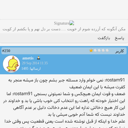
مکن آنگونه که آزرده شوم از خویت .....دست بر دل نهم و پا بکشم از کویت
پاسخ
بازگفت
#250
کاربر
ametis
29 Sep 2014 11:35
ارسالها: 1495
rostam91: نمی خوام وارد مسئله جبر بشم چون باز میشه منجر به
کفرت میشه با این ایمان ضعیف
ضعف و قوت ایمان هیچکس و شما نمیتونی بسنجی rostam91: اما
این اختیار خودته که راهت رو انتخاب کنی خوب باشی یا بد و خداوند در
این کار هیچ دخالتی نداره اما این عدم دخالت دلیل بر عدم آگاهی
خداوند نیست که شما آدم خوبی میشی یا بد
علم خدا و اینکه از قبل نوشته شده است یعنی قطعیت پس وقتی خدا