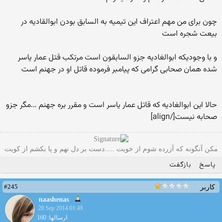
چون برای من مهم اعتراف این تیمیه به السابق بودن ابوالقادیه در
بیعت شجره است
و با وجودیکه ابوالغادیه جزو السابقون است مرتکب قتل عمار یاسر
شده همان صحابی گرامی که پیامبر فرموده قاتل او در جهنم است
حالا این ابوالغادیه که قاتل عمار یاسر است و مقرر بره جهنم ...مگر جزو
صحابه نیست[/align]
مکن آنگونه که آزرده شوم از خویت .....دست بر دل نهم و پا بکشم از کویت
پاسخ
بازگفت
#245
کاربر
naashenas
28 Sep 2014 01:49
ارسالها: 160