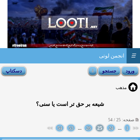
☰
انجمن لوتی
مذهب
شیعه بر حق تر است یا سنی؟
صفحه: 25 / 54
>>
54
53
...
26
25
24
...
1
<<