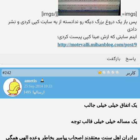
][/imgs]
[imgs=
پس باز یک دروغ بزرگ دیگه رو ندانسته از یه سایت کپی کردی و نشر
دادی
اینم سایتی که ازش عینا کپی پیست کردی:
http://motevalli.mihanblog.com/post/9
پاسخ
بازگفت
#242
کاربر
ametis
25 Sep 2014 19:33
ارسالها: 1495
یک اتفاق خیلی خیلی جالب
یک مساله خیلی خیلی قالب توجه
برادران اهل سنت معتقدند اصحاب پیامبر بخاطر وعده الهی همگی