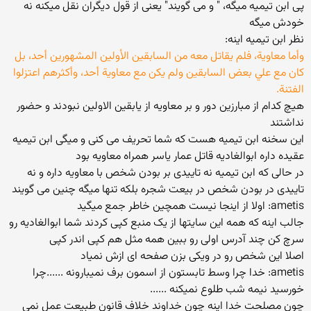
پی ابن تیمیه میگه، " و می گویند" یعنی از قول دیگران نقل میکنه نه
خودش میگه
نظر ابن تیمیه اینه:
وأما معاوية، فلم يقاتل معه من السابقين الأولين المشهورين أحد، بل
كان مع علي بعض السابقين ولم يكن مع معاوية أحد، وأكثرهم اعتزلوا
الفتنة.
هیچ کدام از مبارزین دور و بر معاویه از یابقین الاولین نبودند و حضور
نداشتند
این سخنه ابن تیمیه هست که شما تحریف می کنی و میگی ابن تیمیه
عقیده داره ابوالغادیه قاتل عمار یاسر همراه معاویه بود
در حالی که ابن تیمیه نه تاییدی بر بودن شخص با معاویه داره و نه
تاییدی در بودن شخص در بیعت شجره بلکه تنها میگه چنین می گویند
ametis: اولا از اینجا نیست همچین خاطر جمع میگید
جالب اینه که همه این سایتها از یک منبع کپی کردند شما ابوالغادیه رو
سرچ کن چند آدرس اولی رو ببین همه مثل هم کپی اندر کپی
اصلا این شخص رو در ویکی بزن صفحه ای ازش نمیاد
ametis: خدا چرا وسط تابستون از اسمون برف نمیبارونه ......چرا
خورسید نیمه شب طلوع نمیکنه ......
چون مصلحت خدا اینه چون خداوند خلاف قانون طبیعت عمل نمی