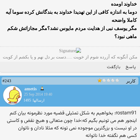
خداوند اومده
دوما به اندازه کافی از این تهدیدا خداوند به بندگانش کرده سوما آیه
کاملا واضحه
مگر یوسف نبی از هدایت مردم مایوس نشد؟مگر مجازاتش شکم
ماهی نبود؟
مکن آنگونه که آزرده شوم از خویت .....دست بر دل نهم و پا بکشم از کویت
پاسخ
بازگفت
#243
کاربر
ametis
25 Sep 2014 19:40
ارسالها: 1495
rostam91: بخواهیم به شکل تمثیلی قضیه مورد نظرمونه بیان کنم
اینجور هم می تونیم بگیم که:خدا چون متعالی و هیچ نقض و کاستی
در او نیست و بزرگترین موجوده نمی تونه که مثلا نادان و ناتوان
کسی هم نگفته خدا ناتوانه