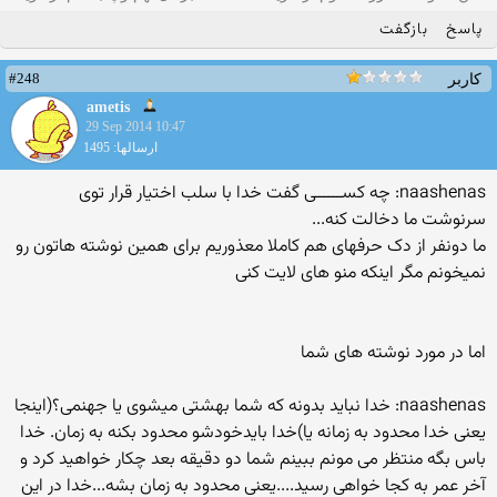
پاسخ
بازگفت
#248
کاربر
ametis
29 Sep 2014 10:47
ارسالها: 1495
naashenas: چه کســــــی گفت خدا با سلب اختیار قرار توی
سرنوشت ما دخالت کنه...
ما دونفر از دک حرفهای هم کاملا معذوریم برای همین نوشته هاتون رو
نمیخونم مگر اینکه منو های لایت کنی
اما در مورد نوشته های شما
naashenas: خدا نباید بدونه که شما بهشتی میشوی یا جهنمی؟(اینجا
یعنی خدا محدود به زمانه یا)خدا بایدخودشو محدود بکنه به زمان. خدا
باس بگه منتظر می مونم ببینم شما دو دقیقه بعد چکار خواهید کرد و
آخر عمر به کجا خواهی رسید....یعنی محدود به زمان بشه...خدا در این