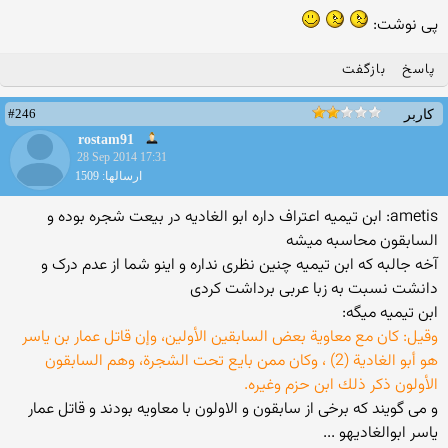
پی نوشت:
پاسخ
بازگفت
#246
کاربر
rostam91
28 Sep 2014 17:31
ارسالها: 1509
ametis: ابن تیمیه اعتراف داره ابو الغادیه در بیعت شجره بوده و
السابقون محاسبه میشه
آخه جالبه که ابن تیمیه چنین نظری نداره و اینو شما از عدم درک و
دانشت نسبت به زبا عربی برداشت کردی
ابن تیمیه میگه:
وقيل: كان مع معاوية بعض السابقين الأولين، وإن قاتل عمار بن ياسر
هو أبو الغادية (2) ، وكان ممن بايع تحت الشجرة، وهم السابقون
الأولون ذكر ذلك ابن حزم وغيره.
و می گویند که برخی از سابقون و الاولون با معاویه بودند و قاتل عمار
یاسر ابوالغادیهو ...