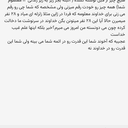
هیچ چیز از قبل نوشته نشده ( البته بجز ریز به ریز زندگی ۱۴ معصوم
شما) همه چیز رو خودت رقم میزنی ولی مشخصه که شما چی رو رقم
می زنی برای خداوند معلومه که فردا در ژاپن مثلا زلزله ای میاد و ۲۸ نفر
میمیرن حالا آیا این ۲۸ نفر میتونن بگن خداوند در سرنوشت ما دخالت
کرده چون می دونسته من امروز می میرم؟خیر بلکه اینها علم غیب
خداست
عجیبه که آخوند شما این قدرت رو در ائمه شما می بینه ولی شما این
قدرت رو در خداوند نه