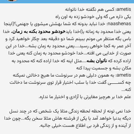
ametis: کسی هم نگفته خدا ناتوانه
یکی داره می گه ولی خودشو زده به اون راه
naashenas: خدا نباید بدونه که شما بهشتی میشوی یا جهنمی؟(اینجا
یعنی خدا محدود به زمانه یا)خدا باید
خدا
خودشو محدود بکنه به زمان.
باس بگه منتظر می مونم ببینم شما دو دقیقه بعد چکار خواهید کرد و
آخر عمر به کجا خواهی رسید....یعنی محدود به زمان بشه...خدا در این
صورت از خدایی می افته...خدا خودشو محدود به زمان کنه یعنی خدا
اراده کرده که
....مثل اینه که خدا اراده کنه که محدود به
ناتوان بشه
مکان بشه و جسمیت پیدا کنه
ametis: به همون دلیلی هم در سرنوشت ما هیچ دخالتی نمیکنه
چه کســــــی گفت خدا با سلب اختیار قرار توی سرنوشت ما دخالت
کنه...
علم خدا بر هرچیز مغایرتی با آزادی و اختیار ما نداره.
خدا نمی تونه از لحظه لحظه زندگی مثلا یک شخص که در چند نسل
دیگه بدنیا خواهد آمد با یکی از فرشته هاش مثلا سخن بگه...چون خدا
از آینده و از زندگی فرد بی اطلاع هست.خیلی جالبه.