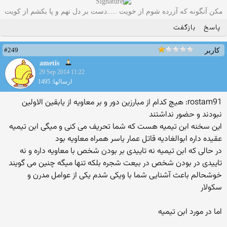
مکن آنگونه که آزرده شوم از خویت .....دست بر دل نهم و پا بکشم از کویت
پاسخ
بازگفت
#249
کاربر
ametis
29 Sep 2014 11:22
ارسالها: 1495
rostam91: هیچ کدام از مبارزین دور و بر معاویه از یابقین الاولین
نبودند و حضور نداشتند
این سخنه ابن تیمیه هست که شما تحریف می کنی و میگی ابن تیمیه
عقیده داره ابوالغادیه قاتل عمار یاسر همراه معاویه بود
در حالی که ابن تیمیه نه تاییدی بر بودن شخص با معاویه داره و نه
تاییدی در بودن شخص در بیعت شجره بلکه تنها میگه چنین می گویند
خوشحالم باعث آشنایی شما با ویکی شدم یکی از عوامل مدرن و
سکولار
اما در مورد ابن تیمیه