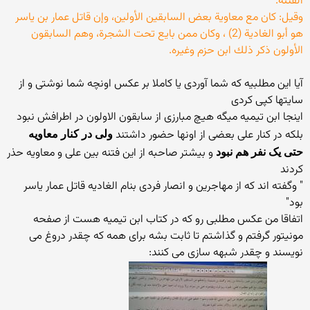
الفتنة.
وقيل: كان مع معاوية بعض السابقين الأولين، وإن قاتل عمار بن ياسر
هو أبو الغادية (2) ، وكان ممن بايع تحت الشجرة، وهم السابقون
الأولون ذكر ذلك ابن حزم وغيره.
آیا این مطلبیه که شما آوردی یا کاملا بر عکس اونچه شما نوشتی و از
سایتها کپی کردی
اینجا ابن تیمیه میگه هیچ مبارزی از سابقون الاولون در اطرافش نبود
بلکه در کنار علی بعضی از اونها حضور داشتند
ولی در کنار معاویه
و بیشتر صاحبه از این فتنه بین علی و معاویه حذر
حتی یک نفر هم نبود
کردند
" وگفته اند که از مهاجرین و انصار فردی بنام الغادیه قاتل عمار یاسر
بود"
اتفاقا من عکس مطلبی رو که در کتاب ابن تیمیه هست از صفحه
مونیتور گرفتم و گذاشتم تا ثابت بشه برای همه که چقدر دروغ می
نویسند و چقدر شبهه سازی می کنند: