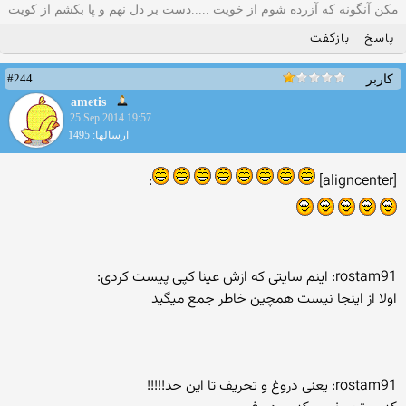
مکن آنگونه که آزرده شوم از خویت .....دست بر دل نهم و پا بکشم از کویت
پاسخ
بازگفت
#244
کاربر
ametis
25 Sep 2014 19:57
ارسالها: 1495
:
[aligncenter]
rostam91: اینم سایتی که ازش عینا کپی پیست کردی:
اولا از اینجا نیست همچین خاطر جمع میگید
rostam91: یعنی دروغ و تحریف تا این حد!!!!!