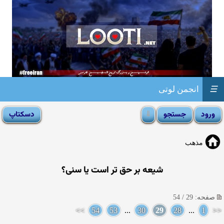
☰
انجمن لوتی
مذهب
شیعه بر حق تر است یا سنی؟
صفحه: 29 / 54
>>
54
53
...
30
29
28
...
1
<<