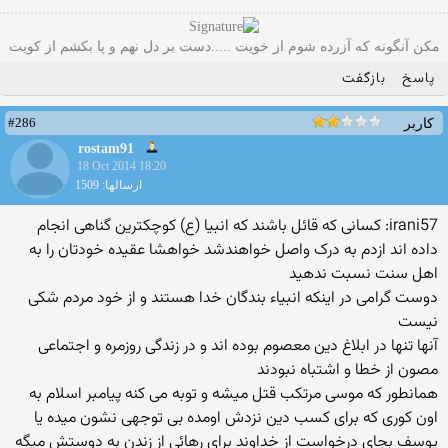
مکن آنگونه که آزرده شوم از خویت .....دست بر دل نهم و پا بکشم از کویت
پاسخ
بازگفت
#286
کاربر
rostam91
18 Oct 2014 18:20
ارسالها: 1509
irani57: کسانی که قائل باشند که انبیا (ع) کوچکترین گناهی انجام
داده اند ازدم به درک واصل خواهندشد خواهشا عقیده خودتان را به
اهل سنت نسبت ندهید
دوست گرامی در اینکه انبیاء بندگان خدا هستند و از خود مردم شکی
نیست
آنها تنها در ابلاغ دین معصوم بوده اند و در زندگی روزمره و اجتماعی
مصون از خطا و اشتباه نبودند
همانطور که موسی مرتکب قتل میشه و توبه می کنه پیامبر اسلام به
اون کوری که برای کسب دین نزدش اومده بی توجهی نشون میده یا
یوسف بجای درخواست از خداوند برای رهائی از زندن به دوستش میگه