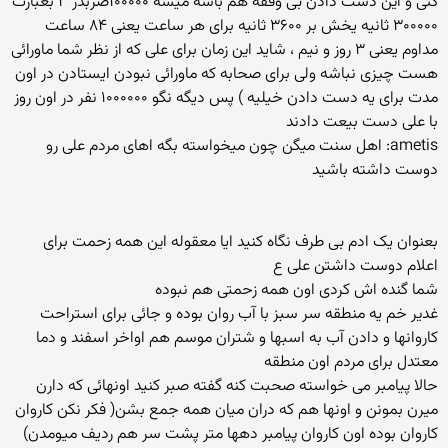
کنی و این دست دادن بی وقفه هم باشه میشه ۱۰۰۰۰۰ضربدر ۳ بعبارت
۳۰۰۰۰۰ ثانیه یخش بر ۳۶۰۰ ثانیه برای هر ساعت یعنی ۸۴ ساعت
مداوم یعنی ۳ روز و نیم ، شاید این زمان برای علی که از نظر شما ماورائی
هست چیزی نباشه ولی برای صحابه که ماورائی نبودن ایستادن در اون
مدت برای یه دست دادن خیلیه ) پس دیگه نگو ۱۰۰۰۰۰۰ نفر در اون روز
با علی دست بیعت دادند
ametis: اهل سنت میگن چون میخواسته بگه اهای مردم علی رو
دوست داشته باشید
بعنوان یک ادم بی طرف نگاه کنید ایا معقوله این همه زحمت برای
اعلام دوست داشتن علی ع
شما گنده اش کردی اون همه زحمتی هم نبوده
غدیر خم یه منطقه سر سبز با آب روان بوده و جائی برای استراحت
کاروانها و دادن آب به اسبها و شتران موسم هم اواخر اسفند و دما
معتدل برای مردم اون منطقه
حالا پیامبر می خواسته صحبت کنه گفته صبر کنید اونهائی که دارن
میرن بمونن و اونها هم که دران میان همه جمع بشن( فکر نکن کاروان
کاروان بوده اون کاروان پیامبر دهها متر پشت سر هم ردیف میومدن)