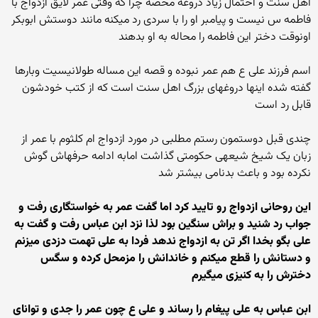
اهل سنت و احتمال زیاد دروغه محضه چرا که وقتی عمر لایق ازدواج با
فاطمه س نیست و پیامبر او را با سردی رد میکنه مانند دوستش ابوبکر
اونوقت دختر این فاطمه را محاله به او بدهند
اسم فرزند علی ع هم عمر نبوده و قصه این مساله طولانیسیت وبارها
گفته شده اینها دروغهای بزرگ اهل سنت است که از کتب خودشون
قابل رد است
چندی قبل دوستمون رستم مطلبی در مورد ازدواج ام کلثوم با عمر از
زبان یک شیخ شیعهی حکومتی گذاشت امابه ادامه حرفهاش گوش
نکرده بود و باعث بدنامی بیشتر شد
این روحانی ازدواج رو تایید کرد اما گفت عمر به خواستگاری رفت و
جواب رد شنید و براش سنگین بود لذا نزد ابن عباس رفت و گفت به
علی بگو بخدا اگر تن به ازدواج ندهد فردا به علی تهمت دزدی میزنم
و دستانش را قطع میکنم و خاندانش را مزمحل کرده و سگس
دخترش را به کنیزی میگیرم
ابن عباس به علی پیغام را رساند و علی ع چون عمر را جدی و توانای