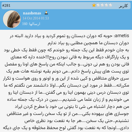
#281
کاربر
naashenas
14 Oct 2014 01:53
ارسالها: 160
ametis: حوبه که دوران دبستان رو تموم کردید و بیاد دارید البته در
دوران دبستان ما همچین مطلبی رو بیاد ندارم
به جان خودم فقط این یک جمله رو خوندم که چون فقط یک خطی بود
و یک پاراگراف دیگه مربوط به فانی نبودن روح!!!خنده داره که معنای
فانی بودن رو هم نی دونی...و جالب اینکه من پاسخ های اونا رو مفصل
توی پست های پیش پاسخ دادم...می دونم بقیه نوشته هات هم یک
سری حرفای متناقض و کپی شده از این ور و اونور و روی هواست و تکرار
مکرراته....فقط در مورد این دبستان بگم...اولا دانشمند من نگفتم که ما
توی دبستان درس دینی بهمون اینا رو می گفتن...ما از دبستان اینا رو
می خوندیم و از زبان علما می شنیدیم....ببین در درک یک جمله ساده
من هم دچار اشتباه می شی تا بتونی بی خود با مطرح کردن ایراد
جوسازی های بیهوده بکنی....من از تو یک سخن راست و غیر متناقض
نشنیدم..حتی یک سخن....هر جا به نفعت بود نظری خاص
دادی...اونجا که به نفعت بود گفتی لوح محفظ مخلوقه و یک جای دیگه