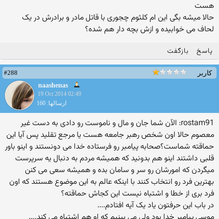
هست
حالا میشه بگی این ام کلثوم چجوری با قاتل مادر و برادرش در یک
لحاف می خوابیده و ازش بچه دار هم شده؟
پاسخ
بازگفت
#288
کاربر
naashenas
19 Oct 2014 02:49
ارسالها: 160
rostam91: الآن شما جان و مال و ناموست رو دادی به دست غیر
معصوم حالا اون شخص رهبر جامعه هست یا مرجع تقلید پس آیا این
حماقته شماست؟صحابه پیامبر رو فرستاده خدا می دونستند و اینو باور
قلبی داشتند اینو هم بدونید که همیشه مردم به دنبال یه سرپرست
میگردن که امورشان رو سر و سامان بده و همیشه سعی می کنن
بهترین فرد رو انتخاب کنند با اینکه عالم به این موضوع هستند که اون
فرد بری از خطا و اشتباه نیست این کجاش حماقته؟
در باب این حرفتون یاد یک آیه افتادم....
موسی پیامبر خدا بود ولی می بینیم که او هم اشتباه می کند....