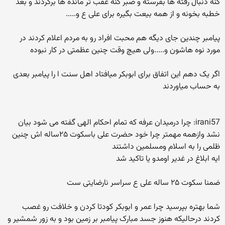
کنه دنبال رفته ها بفرسته و صبر کنه عقب تر مانده ها برگردند و بعد
خطبه بخونه و از همه بیعت بگیره برای علی ع و.....
پیامبر چندین جای دیگه هم محبت افراد رو به مردم اعلام کردند در
مورد نوه هاشون و.....ولی هیچ وقت چنین عظمتی در کار نبوده
اگر یک دهم این اتفاق برای ابوبکر میافتاد اهل سنت ا را پیامبر بعدی
به حساب میاوردند
irani57: چرا درمیدان عرفه که تمام احکام الهی گفته می شود بیان
نشد وازهمه مهمتر چرا خود حضرت علی باسکوت ۲۵ساله اش چنین
ظلمی را به اسلام ومسلمین داشتند
ایه ابلاغ در غدیر اومدو یا تاکید شد
ضمنا سکوت ۲۵ ساله علی ع سراسر نارضایتی ست
شما بهتره بپرسید چرا عمر و ابوبکر کودتا کردن و خلافت رو غصب
کردند درحالیکه هنوز جسد مبارک پیامبر بر زمین بود و به زور شمشیر و