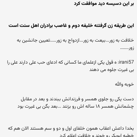
بر این دسیسه دید موافقت کرد
این طریقه زن گرفتنه خلیفه دوم و غاصب برادران اهل سنت است
خلافت به زور...بیعت به زور...ازدواج به زور.....تعیین جانشین به
زور.......
irani57: ه قول یکی ازعلمای ما کسانی که ادعای حب علی دارند علی را
بی غیرت جلوه می دهند
خوبه والله
دست یکی رو جلوی همسر و فرزندانش ببندند و بعد در مقابل
چشمانش همسر ۱۸ ساله اش رو بزنند ...بعد بگن بی غیرت بود
بخدا داعش اعقاب همون خلفای اول و دو و سم هستند الان هم که
خطبه ابوبکر رو خوند و خلافت اعلام کرد