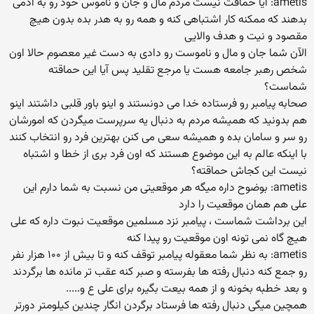
ametis: ایا حماقت نیست مردم مال و جان و ناموس خود رو به ادمی
بدهند که ممکنه کار اشتباهی کنه و همه رو به هدر بده بدون هیچ
مقصود و نیت و هدف والایی
الآن شما جان و مال و ناموست رو دادی به دست غیر معصوم حالا اون
شخص رهبر جامعه هست یا مرجع تقلید پس آیا این حماقته
شماست؟
صحابه پیامبر رو فرستاده خدا می دونستند و اینو باور قلبی داشتند اینو
هم بدونید که همیشه مردم به دنبال یه سرپرست میگردن که امورشان
رو سر و سامان بده و همیشه سعی می کنن بهترین فرد رو انتخاب کنند
با اینکه عالم به این موضوع هستند که اون فرد بری از خطا و اشتباه
نیست این کجاش حماقته؟
ametis: بوضوح داره میگه هر موقعیتی من نسبت به شما دارم این
علی هم همان موقعیت را دارد
این برداشت شماست ، پیامبر نزد مسلمین موقعیت نبوت داره که علی
هیچ گاه نمی تونه اون موقعیت رو پیدا کنه
ametis: به نظر شما معقوله پیامبر توقف کنه و تا بیش از ۱۰۰ هزار نفر
رو جمع کنه دنبال رفته ها بفرسته و صبر کنه عقب تر مانده ها برگردند
و بعد خطبه بخونه و از همه بیعت بگیره برای علی ع و.....
همچین میگی دنبال رفته ها فرستاد برگردن انگار چندین کیلومتر دورتر