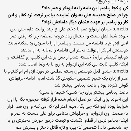
باز هذیان و دروغ!!
کی و کجا پیامبر این نامه را به ابوبکر و عمر داد؟
چرا در صلح حدیبیه علی بعنوان نماینده پیامبر نرفت نزد کفار و این
کار رو پیامبر بر عهده عثمان دیگر دامادش نهاد؟
ametis: جریان ازدواج عمر با دختر علی ع چند روایت داره حتی بین
خوده شما اهل سنت و احتمال زیاد دروغه محضه چرا که وقتی عمر
لایق ازدواج با فاطمه س نیست و پیامبر او را با سردی رد میکنه مانند
دوستش ابوبکر اونوقت دختر این فاطمه را محاله به او بدهند
دوباره کلیپشو بزارم؟ خسته شدم از بس برات این کلیپ رو گذاشتم و
اینکه کلیپ ثابت می کنه این ازدواج به زور یا به رضا انجام شده
ametis: چندی قبل دوستمون رستم مطلبی در مورد ازدواج ام کلثوم با
عمر از زبان یک شیخ شیعهی حکومتی گذاشت امابه ادامه حرفهاش
گوش نکرده بود و باعث بدنامی بیشتر شد
باعث بدنامی بیشتر برای چه کسی؟ شیعه یا سنی؟
این آخوند برای اینکه در عمل انجام شده قرار گرفته مجبوره بگه با اون
شرایط بوده اینو نگه چی بگه، مهم اعترافیه که می کنه و اون هم اقرار
به صحت اون ازدواجه و حرفهاش بدنامی برای علی هست نه عمر و
اینکه بخاطر ترس از قطع انگشت و تهمت دزدی خوردن دخترش رو به
چه شخصی داد ! شخصی که پیره و تازه قاتل دختر و پسرش هم