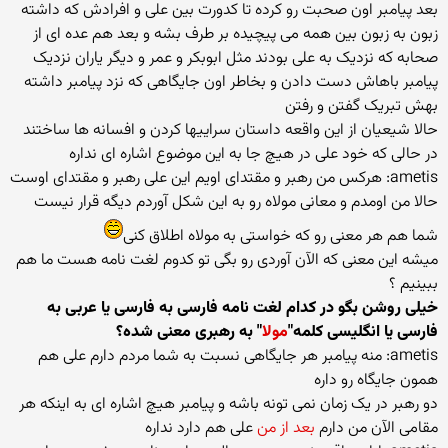
بعد پیامبر اون صحبت رو کرده تا کدورت بین علی و افرادش که داشته
زبون به زبون بین همه می پیچیده بر طرف بشه و بعد هم عده ای از
صحابه که نزدیک به علی بودند مثل ابوبکر و عمر و دیگر یاران نزدیک
پیامبر باهاش دست دادن و بخاطر اون جایگاهی که نزد پیامبر داشته
بهش تبریک گفتن و رفتن
حالا شیعیان از این واقعه داستان سراییها کردن و افسانه ها ساختند
در حالی که خود علی در هیچ جا به این موضوع اشاره ای نداره
ametis: هرکس من رهبر و مقتدای اویم این علی رهبر و مقتدای اوست
حالا من اومدم و معانی مولاه رو به این شکل آوردم دیگه قرار نیست
شما هم هر معنی رو که خواستی به مولاه اطلاق کنی
میشه این معنی که الآن آوردی رو بگی تو کدوم لغت نامه هست ما هم
ببینیم ؟
خیلی روشن بگو در کدام لغت نامه فارسی به فارسی یا عربی به
فارسی یا انگلیسی کلمه"
مولا
" به رهبری معنی شده؟
ametis: منه پیامبر هر جایگاهی نسبت به شما مردم دارم علی هم
همون جایگاه رو داره
دو رهبر در یک زمان نمی تونه باشه و پیامبر هیچ اشاره ای به اینکه هر
مقامی الآن من دارم
بعد از من
علی هم دارد نداره