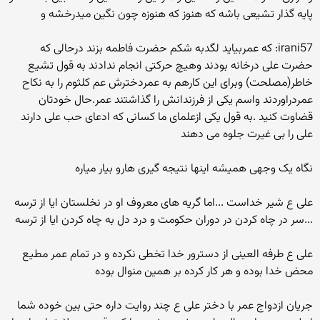
پایه گذار تشیعی باشه که هنوز که هنوزه چون نگین میدرخشه و
irani57: که عمربیاید لگدبه شکم حضرت فاطمه بزند درحالی که
حضرت علی درخانه بودند وهیچ حرکتی انجام ندادند به قول تشیع
خاطر(مصلحت) وبرای این کارهم به عمردخترش عم کلثوم را به نکاح
عمردراوردند واسم یکی از فرزندانش را گذاشتند عمر.حال خودتان
قضاوت کنید .به قول یکی ازعلمای ما کسانی که ادعای حب علی دارند
علی را بی غیرت جلوه می دهند
نگاه یک وجهی همیشه اینها نتیجه گیری هارو بیار میاره
علی ع شیر خداست ...اما گریه های معروف او در نخلستان ایا از ترسه
...سر در چاه کردن در دوران حکومت و درد دل به چاه کردن ایا از ترسه
علی ع طرفه العینی از دسترور خدا تخطی نکرده و در تمام عمر مطیع
محض خدا بوده و هر کار کرده بر همین منوال بوده
جریان ازدواج عمر با دختر علی ع چند روایت داره حتی بین خوده شما