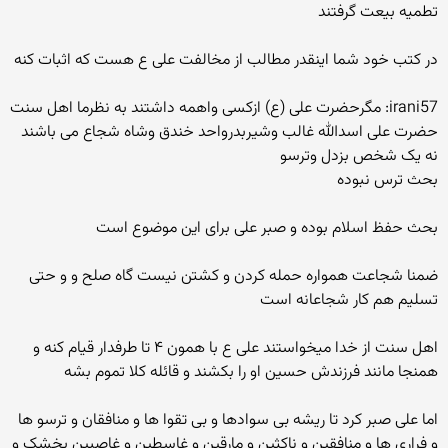
تطمیه بیعت گرفتند
در کتب خود شما اینقدر مطالب از مخالفت علی ع هست که اثبات کنه
irani57: مگرحضرت علی (ع) ازکسی واهمه داشتند به نظرما اهل سنت
حضرت علی اسدالله غالب وشیربدرواحد خندق وشاه شجاع می باشند
نه یک شخص بزدل وترسو
بحث ترس نبوده
بحث حفظ اسلام بوده و صبر علی برای این موضوع است
ضمنا شجاعت همواره حمله کردن و کشتن نیست گاه صلح و و حتی
تسلیم هم کار شجاعانه است
اهل سنت از خدا میخواستند علی ع با همون ۴ تا طرفدار قیام کنه و
همنجا مانند فرزندش حسین او را بکشند و قائله کلا تموم بشه
اما علی صبر کرد تا ریشه بی سوادها و بی تقوا ها و منافقان و ترسو ها
و فراری ها و منافقین و ناکثین و مارقین و غاسطین و غاصبین بخشک و