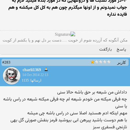
۳-در مورد نسبت ها و دروغهایی که در مورد بنده میگید لازم به
جواب نمیدونم و از اونها میگذرم چون هم به کل کل میکشه و هم
فایده نداره
مکن آنگونه که آزرده شوم از خویت .....دست بر دل نهم و پا بکشم از کویت
پاسخ
بازگفت
#283
کاربر
charli1369
14 Oct 2014 22:13
ارسالها: 1135
داداش من شیعه بر حق باشه حالا سنی
چه فرقی میکنه من خودم شیعه ام چه فرقی میکنه شیعه در راس باشه
یا سنی
مهم اینکه ادم هستید اصلا سنی در راس باشه چی میشه
با هم دوست باشید پیرهن ابی بپوشید قرمز بنفش صورتی گل بهی
نارنجی فسفری سبز