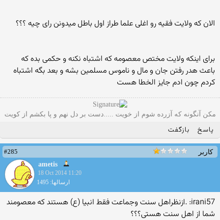
الان که ولایت فقیه رو اغلی علما طراز اول باطل میدونن رای چیه ؟؟؟
برای اینکه ولایت مختص معصومه که اشتباه نکنه و حکمی بده که
باعث هدر رفتن جان و مال و ناموس مسلمین بشه و بعد بگه اشتباه
کردم چون ادم جایز الخطا هست
مکن آنگونه که آزرده شوم از خویت .....دست بر دل نهم و پا بکشم از کویت
پاسخ
بازگفت
#285
کاربر
ametis
18 Oct 2014 11:20
ارسالها: 1495
irani57: .ازنظراهل سنت وجماعت فقط انبیا (ع) هستند که معصومند
شما از اهل سنت هستی؟؟؟