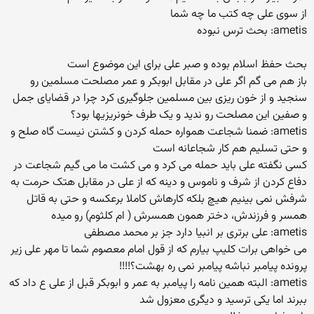
از سوی علی چه کتب ما چه شما
ametis: بحث ترس نبوده
بحث حفظ اسلام بوده و صبر علی برای این موضوع است
باز هم می گم اگر علی در مقابل ابوبکر و عمر مصلحت مسلمین رو
سنجید و از خون ریزی بین مسلمین جلوگیری کرد چرا در قضایای جمل
و صفین این مصلحت رو ندید و یک طرف خونریزیها بود؟
ametis: ضمنا شجاعت همواره حمله کردن و کشتن نیست گاه صلح و
و حتی تسلیم هم کار شجاعانه است
کسی نگفته علی باید حمله می کرد و می کشت ما می گیم شجاعت در
دفاع کردن از شرف و ناموس و دینه که از علی در مقابل هتک حرمت به
شرفش نمی بینیم هیچ بلکه کارهاش کاملا برعکسه و حتی به قاتل
همسر و فرزندش، دختر همون همسرش ( ام کلثوم) رو میده
ametis: علی برتری بر انبیا دارد جز بر محمد مصطفی
می خواهی برات کلیپ بیارم که از قول امام معصوم شما تا مهر علی زیر
پرونده پیامبر نباشه پیامبر نمی ره بهشت؟!!!!
ametis: البته همین نامه را پیامبر به عمر و ابوبکر قبل از علی ع داد که
ببرند اما یکی ترسید و دیگری معزول شد