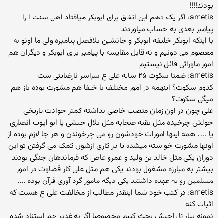
بودند!!!!
ametis: اگر یک دهم این اتفاق برای ابوبکر میافتاد اهل سنت ا را
پیامبر بعدی به حساب میاوردند
با اینکه ابوبکر خلیفه ابوبکر و جانشین بلافصل پیامبره ولی ما اونو نه
معصوم می دونیم و نه قابل مقایسه با پیامبر برای ابوبکر و دیگران هم
امور ماورائی قائل نیستیم
ametis: ضمنا سکوت ۲۵ ساله علی ع سراسر نارضایتی ست
کدوم سکوت؟ اینهمه در امور مختلف با خلفا هم مشورت بوده باز هم
میگی سکوت؟
علی چون در اون زمان منصب خاصی نداشته کمتر حوادث تاریخی
حولش چرخیده مثل بقیه صحابه مثل بلال حبشی یا ابو ایوب انصاری
یا ..... همه اینها امورات خودشون رو می چرخوندن و هر جا لازم بوده از
اونها مشورت خواسته میشده یا در کاری ازشون کمک می گرفتن تو این
دوران یکی مثل خالد بن ولید و عمرو عاص که فرماندهان جنگی بودند
بیشتر به مبارزه مشغول بودند یکی هم مثل علی کار قضاوت در امور
مسلمین رو به عهده داشتند یکی دیگه مامور گرد آوری قرآن بوده ....
ametis: در کتب خود شما اینقدر مطالب از مخالفت علی ع هست که
اثبات کنه
نمونه بیار تا راجبش بحث کنیم مخصوصا اگر به غدیر خم استناد شده