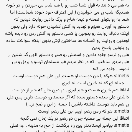
به هم می دانند به قول شما شب رو با هم شام می خوردن و در خونه
همدیگه شب رو می خوابیدن ( این اعتراف خود خوده شماست) اما
شما به روایتهای نصفه و نیمه شاخ و برگ دادین روایت دیدین که
دستور به آوردن هیزم و تهدید به آتش کشیدن خونه دارد ولی بدون
اینکه دنباله روایت رو بدونین یا کسی دستور به آتش زدن رو دیده باشه
اومدین و روایت رو افسانه ها ساختین ازش بدون اینکه سوالات ساده
رو بتونین پاسخ بدین
علی رو ترسو جلوه دادین و اسمش رو صبر و دستور الهی گذاشتین از
علی مردی ساختین که در نظر مردم غیر مسلمان ترسو و بزدل و بی
ناموس جلوه می کنه
ametis: هرکه را من دوست او هستم این علی هم دوست اوست
....جمله ای که نه خبری است نه امری
اتفاقا هم خبری هست و هم امری , در عین حال که خبر از دوست
داشتن علی میده دستور میده که اگر محمد رو دوست دارین پس علی
رو هم باید دوست داشته باشین ( جمله از این واضح تر...)
ametis: هر که رامن رهبر اویم این علی رهبر اوست
اتفاقا این جمله بی معنیه چون دو رهبر در یک زمان نمی گنجه
ametis: پیامبر ایستادندر بین راه برگشت از حج به مدینه ...به نقلی