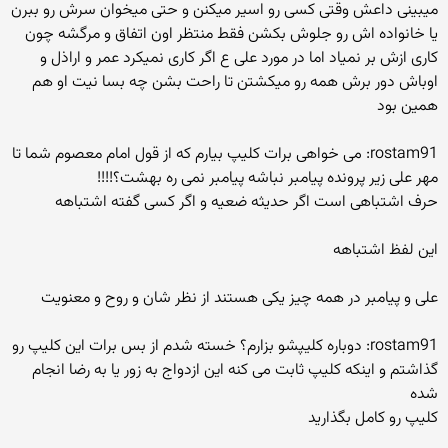
میبینی داعش وقتی کسی رو اسیر میکنن و حتی میخوان سرش رو ببرن
یا خانواده اش رو جلوش بکشن فقط منتظر اون اتفاق و مرگشه چون
کاری ازش بر نمیاد اما در مورد علی ع اگر کاری نمیکرد عمر و اراذل و
اوباش دور برش همه رو میکشتن تا راحت بشن چه بسا نیت او هم
همین بود
rostam91: می خواهی برات کلیپ بیارم که از قول امام معصوم شما تا
مهر علی زیر پرونده پیامبر نباشه پیامبر نمی ره بهشت؟!!!!
حرف اشتباهی است اگر حدیثه ضعیه و اگر کسی گفته اشتباهه
این لفظ اشتباهه
علی و پیامبر در همه چیز یکی هستند از نظر شان و روح و معنویت
rostam91: دوباره کلیپشو بزارم؟ خسته شدم از بس برات این کلیپ رو
گذاشتم و اینکه کلیپ ثابت می کنه این ازدواج به زور یا به رضا انجام
شده
کلیپ رو کامل بگذارید