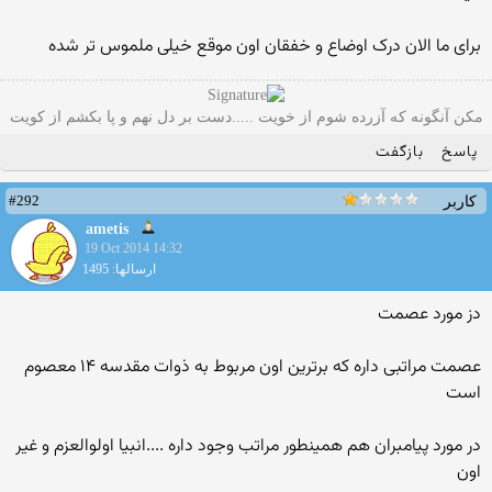
برای ما الان درک اوضاع و خفقان اون موقع خیلی ملموس تر شده
مکن آنگونه که آزرده شوم از خویت .....دست بر دل نهم و پا بکشم از کویت
پاسخ
بازگفت
#292
کاربر
ametis
19 Oct 2014 14:32
ارسالها: 1495
دز مورد عصمت
عصمت مراتبی داره که برترین اون مربوط به ذوات مقدسه ۱۴ معصوم
است
در مورد پیامبران هم همینطور مراتب وجود داره ....انبیا اولوالعزم و غیر
اون