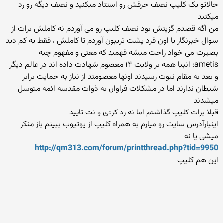
حالاتو یک کلیپ نصف حرفش رو استناد میکنید و نصف دیگه رو رد
میکنید
من اگه قصدم گزینش بود نصف کلیپ رو می آوردم نه کاملش برات از
سوال خبرنگار یا اون فرد پشت تریبون آوردم تا کاملش ، فقط یه کم دید
بصیرت می خواد راحت میشه فهمید که معنی و مفهوم چیه
ametis: انبیا همه بر ولایت ۱۴ معصوم شهادت داده اند در عالم دیگر
و بعد به مقام نبوت رسیدند اونها معصومند از نیاز به حمایت برابر
شیطان ندارند اما در مشکلات فراوان به ذوات مقدسه ائمه متوسل
میشدند
قبلا برات کلیپ گذاشتم اما نه رد کردی و نت تایید
اینبارآدرس سایت رو میارم به همراه کلیپ از یوتیوب ببینم باز منکر
میشی یا نه
http://qm313.com/forum/printthread.php?tid=9950
این هم کلیپ