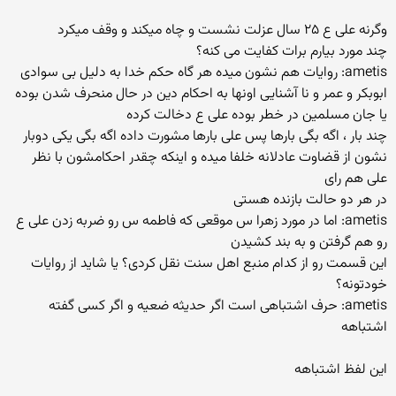
وگرنه علی ع ۲۵ سال عزلت نشست و چاه میکند و وقف میکرد
چند مورد بیارم برات کفایت می کنه؟
ametis: روایات هم نشون میده هر گاه حکم خدا به دلیل بی سوادی
ابوبکر و عمر و نا آشنایی اونها به احکام دین در حال منحرف شدن بوده
یا جان مسلمین در خطر بوده علی ع دخالت کرده
چند بار ، اگه بگی بارها پس علی بارها مشورت داده اگه بگی یکی دوبار
نشون از قضاوت عادلانه خلفا میده و اینکه چقدر احکامشون با نظر
علی هم رای
در هر دو حالت بازنده هستی
ametis: اما در مورد زهرا س موقعی که فاطمه س رو ضربه زدن علی ع
رو هم گرفتن و به بند کشیدن
این قسمت رو از کدام منبع اهل سنت نقل کردی؟ یا شاید از روایات
خودتونه؟
ametis: حرف اشتباهی است اگر حدیثه ضعیه و اگر کسی گفته
اشتباهه
این لفظ اشتباهه