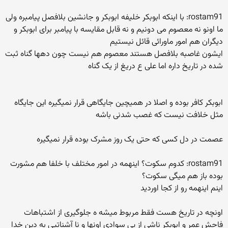
rostam91: با اینکه ابوبکر خلیفه ابوبکر و جانشین بلافصل پیامبره ولی
ما اونو نه معصوم می دونیم و نه قابل مقایسه با پیامبر برای ابوبکر و
دیگران هم امور ماورائی قائل نیستیم
ایشون غاصبه بلافصل هستند معصوم هم نیست چون دهها گناه ثبت
شده در تاریخ داره اما علی ع دریغ از یک گناه
ابوبکر کافر بوده و اصلا در همیچین جایگاهی قرار نمیگیره این جایگاه
مثل خلافت نیست که غصب شدنی باشه
عصمت در دل کسی که حتی یک روز مشرک بوده قرار نمیگیره
rostam91: کدوم سکوت؟ اینهمه در امور مختلف با خلفا هم مشورت
بوده باز هم میگی سکوت؟
اینم اینهمه رو از کجا اوردید
اونچه در تاریخ هست فقط مربوط میشه ه جلوگیری از اشتباهات
فاحش عمر و ابوبکر ناشی از بی سوادی اونها و نا آشناتیی به دین خدا