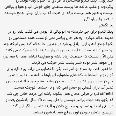
چند روز.....پیک تندرو فرستادن تا افرادی که جلوتر رفته بودند رو
برگردونه و عقب مانده ها برسند ....غدیر جای خوش اب و هوا و ییلاقی
نیست و هنوز هم نیست برکه ای هیت که ب باران توش جمع میشده
در فصلهای بارندگی
بیا نگفتم
پیک تندرو برای چی بفرسته به انونهائی که بودن می گفت بقیه رو در
مدینه اعلام میکرد ، به هر حال پیامبر نمی تونست همه مسلمین رو
یکجا جمع کنه و اون ابلاغ رو باید در چندین جا اعلام کنه پس اینکه چند
روز صبر کردند معنی نداره در ضمن کاروان مدینه با هم حرکت می کنند
مثل الآن نیست که جمعیت زیاد باشه و هواپیما نباشه همه با هم برن
اون موقع شتر بوده شتر پشت شتر حرکت می کردند
اما غدیر خم ، یه سرچ تو انتر نت بکن تا تصاویرش برات بیاد تازه برای
فهم بهتر شماها شبکه های ماهواره ای بارها برنامه مستقیم از غدیر
خم در همون روز نشون دادن و میدن مشخصه چجور جائیه در ضمن
غدیر آب باران فصلی رو جمع نمی کنه و یه چشمه کوچک هست
ametis: تازه بر فرض محال هم اینگونه باشه این مردم خائن چی شد
که یکهو بعد فوت پیامبر دوستی با علی بمدت ۲۵ سال یادشون رفت و
دوستی ابوبکرو عمر و رو ترجیح دادن و البته عثمان و اگر اون گند
کاریهای عثمان نیودن اون موقع هم یادشون نمیامد