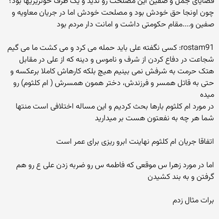
قضایای جمل و صفین این مصلحت رو ندید و یک طرف خونریزیها بود؟
چون اونجا حق خودش بود و مصلحت خودش اما در جریان معاویه و
صفین و....مقام حکومتی داشت و امانت دار مردم بود
rostam91: کسی نگفته علی باید حمله می کرد و می کشت ما می گیم
شجاعت در دفاع کردن از شرف و ناموس و دینه که از علی در مقابل
هتک حرمت به شرفش نمی بینیم هیچ بلکه کارهاش کاملا برعکسه و
حتی به قاتل همسر و فرزندش، دختر همون همسرش ( ام کلثوم) رو
میده
در مورد ام کلثوم بارها بحث کردیم و این مساله اختلافی است منتها
شما هر چه به نفعتون هست بر میدارید
اتفاقا جریان ام کلثوم نهاینت ابرو ریزی برای عمر است
اما در مورد زهرا س موقعی که فاطمه س رو ضربه زدن علی ع رو هم
گرفتن و به بند کشیدن
برات مثال زدم