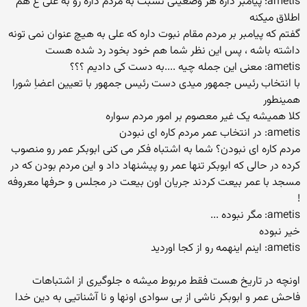
ametis: پیامبر داره هر وضعیتی نسبت به مردم داره رو به علی ع هم
اطلاق میکنه
گفتم که پیامبر بر مردم مقام نبوت داره که علی به هیچ عنوان نمی تونه
داشته باشه ، پس این نظر شما هم خود بخود رد شده هست
ametis: معنی این جمله چیه ....به دست کی دادیم ؟؟؟
با انتخاب رئیس جمهور میدی دست رئیس جمهور با تعیین اعضاِ شورا
همینطور
کلا همیشه یک غیر معصوم بر امور مردم سواره
ametis: در انتخاب عمر مردم کاره ای نبودن
مردم کاره ای نبودن؟ شما به اشتباه فکر می کنی ابوبکر عمر رو منصوب
کرده در حالی که ابوبکر تنها عمر رو پیشنهاد داد و این مردم بودن که در
مسجد با عمر بیعت کردند جریان اون بیعت در مجلس و حرفها معروفه
!
ametis: مگر نبوده ...
خیر نبوده
ametis: اینم اینهمه رو از کجا اوردید
اونچه در تاریخ هست فقط مربوط میشه ه جلوگیری از اشتباهات
فاحش عمر و ابوبکر ناشی از بی سوادی اونها و نا آشناتیی به دین خدا