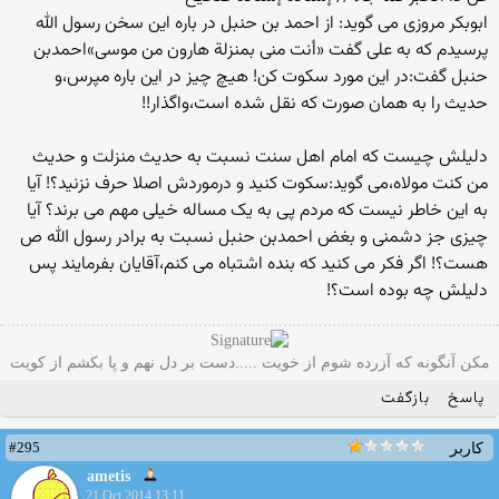
ابوبکر مروزی می گوید: از احمد بن حنبل در باره این سخن رسول الله
پرسیدم که به علی گفت «أنت منی بمنزلة هارون من موسی»احمدبن
حنبل گفت:در این مورد سکوت کن! هیچ چیز در این باره مپرس،و
حدیث را به همان صورت که نقل شده است،واگذار!!
دلیلش چیست که امام اهل سنت نسبت به حدیث منزلت و حدیث
من کنت مولاه،می گوید:سکوت کنید و درموردش اصلا حرف نزنید؟! آیا
به این خاطر نیست که مردم پی به یک مساله خیلی مهم می برند؟ آیا
چیزی جز دشمنی و بغض احمدبن حنبل نسبت به برادر رسول الله ص
هست؟! اگر فکر می کنید که بنده اشتباه می کنم،آقایان بفرمایند پس
دلیلش چه بوده است؟!
مکن آنگونه که آزرده شوم از خویت .....دست بر دل نهم و پا بکشم از کویت
پاسخ
بازگفت
#295
کاربر
ametis
21 Oct 2014 13:11