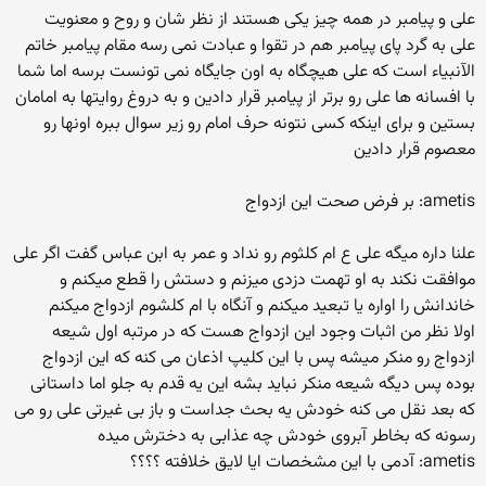
علی و پیامبر در همه چیز یکی هستند از نظر شان و روح و معنویت
علی به گرد پای پیامبر هم در تقوا و عبادت نمی رسه مقام پیامبر خاتم
الآنبیاء است که علی هیچگاه به اون جایگاه نمی تونست برسه اما شما
با افسانه ها علی رو برتر از پیامبر قرار دادین و به دروغ روایتها به امامان
بستین و برای اینکه کسی نتونه حرف امام رو زیر سوال ببره اونها رو
معصوم قرار دادین
ametis: بر فرض صحت این ازدواج
علنا داره میگه علی ع ام کلثوم رو نداد و عمر به ابن عباس گفت اگر علی
موافقت نکند به او تهمت دزدی میزنم و دستش را قطع میکنم و
خاندانش را اواره یا تبعید میکنم و آنگاه با ام کلشوم ازدواج میکنم
اولا نظر من اثبات وجود این ازدواج هست که در مرتبه اول شیعه
ازدواج رو منکر میشه پس با این کلیپ اذعان می کنه که این ازدواج
بوده پس دیگه شیعه منکر نباید بشه این یه قدم به جلو اما داستانی
که بعد نقل می کنه خودش یه بحث جداست و باز بی غیرتی علی رو می
رسونه که بخاطر آبروی خودش چه عذابی به دخترش میده
ametis: آدمی با این مشخصات ایا لایق خلافته ؟؟؟؟