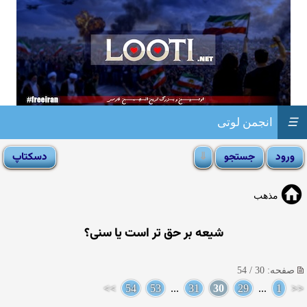
☰
انجمن لوتی
مذهب
شیعه بر حق تر است یا سنی؟
صفحه: 30 / 54
>>
54
53
...
31
30
29
...
1
<<