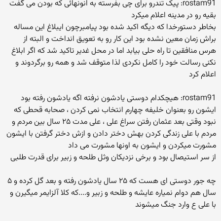
rostam91: پیک تندرو برای چی بفرسته به انونهائی که بودن می گفت
بقیه رو در مدینه اعلام میکرد
بخاطر دستورخدا که دیگه اکید شده بود پیامبرچون ایبلاغ این مساله
براش زمان معین نشده بود این کار رو به تعویق انداخت و البته از
هرس منافقین تا راه حلی بیابد اما در محل غدیر تاکید شد که اگر ابلاغ
نکنی رسالت خود را کامل نکردی لذا متوقف شد و همه رو برگردوند و
اعلام کرد
rostam91: هیچکدام دوستی یادشون نرفته اگه یادشون رفته بود
ایشون رو بعنوان خلیفه چهارم انتخاب نمی کردن ، صحابه قحطی که
نبود وقتی بعد عثمان رفتن سراغ علی ، علی مدت ۲۵ سال بین مردم و
مردم با علی زندگی کردن بهش دختر دادن و ازش دختر گرفتن با ایشون
مشورت میکردن و ایشون به اونها مشورت می داد
از سر استیصال بود و برخی نزدیکان وثل طلحه و زبیر برای قدرت طلبی
چه جور دوستی ای هست که ۲۵ سال یادشون رفته و بعد گل کرده و ۵
سال هم دوام نمیاره عایشه و طلحه و زبیر و....که کلا آلزایمر میگیرن و
با علی ع وارد جنگ میشوند