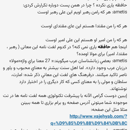
حافظه یاری نکرده ؟ چرا در همن پست دوباره تکرارش کردی:
ametis: هر که رامن رهبر اویم این علی رهبر اوست
هر که را من مقتدا هستم این عای مقتدای اوست
هر که را من امیر او هستم این علی امیر اوست
اینجا هم
حافظه
یاری نمی کنه؟ در کدوم لغت نامه این معانی ( رهبر ،
مقتدا، امیر) برای مولا اومده؟
ametis: بعضي زبانشناسان عرب ميگويند:« 27 معنا براي واژه«مولا»
درزبان عرب وجود دارد». اما اهل سنت بيشتر به معناي محبوب و ياور و
ناصر تاكيد ميكنند. درفرهنگ هاي لغت اين معاني ذكر شده: امارت،
سلطان و مولى را به معناى كسى كه كار ديگرى را در اختيار دارد
نوشته‏اند.
إببین دوست گرامی الآنه با پیشرفت تکنولوژی همه لغت نامه ها در نت
موجوده شما میتونی آدرس صفحه رو برام بزاری تا همه ببینن
مثلا مثل این صفحه:
http://www.vajehyab.com/?
q=%D9%85%D9%88%D9%84%DB%8C