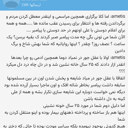
ارسالها: 1509
ametis: اما کلا برگزاری همچین مراسمی و اینقدر معطل کردن مردم و
برگرداندن رفته ها و انتظار برای رسیدن عقب مانده ها .....همه و همه
برای اعلام دوستی با علی اونهم در حد دوستی با پیامبر ....
الآن شما می تونی بگی چه مدت پیامبر صبر کردند ک بقیه برسن؟ یک
ساعت ؟ نصف روز؟ چقدر ؟ اینها روایاتیه که شما بهش شاخ و برگ
دادین
ametis: اولا با عقل جور در نمیاد دوما همچین ادمی رو چرا بعدها
انقدر ازار دادند که ۲۵ سال خانه نشین شد و در دل چاه درد دل میکرد
؟؟؟
اتفاقا با عقل جور در میاد شایعه و پخش شدن اون در بین مسلمونها
سابقه داشت پیامبر بخاطر شائه افک و اون ماجرا بسیار آزرده شده بود
دیگه نمی خواست دوباره این شایعه سازی تکرار بشه و همه از علی
کینه به دل داشته باشن
اما دلیل دوم شما در مورد ۲۵ سال خونه نشینی
اینها هم باز ساخته و پرداخته ذهنهای بیمار بوده و اینو منتقل کردن به
شما
هیچ کدورتی بوجود نیومده بلکه سراسر مودت بوده تا جائی که دختر به