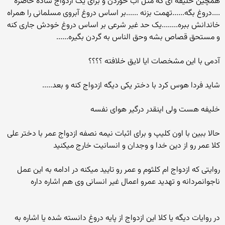
همچین خلیفه ای که مثل اب خوردن و برای یک ازدواج ساده حاضره
....دروغ بگه......تهمت بزنه ......بر اساس دروغ آبروی مسلمانی را همراه
خاندانش ببره........یک حد غیر شرعی بر اساس دروغ خودش جاری کنه
و مستحق قصاص بشه وحق الناس به گردن بگیره......
آدمی با این مشخصات ایا لایق خلافته ؟؟؟؟
شاید فردا هوس کرد با دختر یکی دیگه ازدواج کنه و بعد.....
خلیفه هست ولی اینقدر درگیر هوای نفسه
حالا ببین با اون کلیپ و برای اثبات نیمه نصفه ازدواج عمر با دختر علی
کلا عمر رو از دین خدا و وجدان و انسانیت خارج میکنید
روایتی که ازدواج ام کلثوم و عمر رو تایید میکنه در ادامه به این عمل
ناجوانمردانه و تهدید عمرو اعمال غیر انسانی وی هم اشاره داره
در روایات دیگه یا کلا این ازدواج از پایه دروغ دانسته شده یا اشاره به