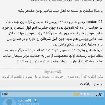
یا مثلا سلمان توانسته به اهل بیت پیامبر بودن مفتخر بشه
rostam91: یعنی حامی ۱۲۴۰۰۰ پیامبر که شیطان گولشون نزنه ، حالا
در حمایت از آدم که ناموفق بوده چون حضرت آدم گول شیطان رو خورد
حامی موسی هم نبوده چون شیطان گولش زد و موسی مرتکب قتل
شد حامی یونس هم نبود چون گول شیطان رو خورد و فرجام یونس
برای مدتها زندگی در شکم ماهی بود
انبیا همه بر ولایت ۱۴ معصوم شهادت داده اند در عالم دیگر و بعد به
مقام نبوت رسیدند اونها معصومند از نیاز به حمایت برابر شیطان ندارند
اما در مشکلات فراوان به ذوات مقدسه ائمه متوسل میشدند
مکن آنگونه که آزرده شوم از خویت .....دست بر دل نهم و پا بکشم از کویت
پاسخ
بازگفت
#293
کاربر
rostam91
20 Oct 2014 11:24