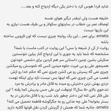
شاید فردا هوس کرد با دختر یکی دیگه ازدواج کنه و بعد.....
خلیفه هست ولی اینقدر درگیر هوای نفسه
اوصاف عمر بن خطاب در سایتهای سکولار و بی طرف هست نیازی به
این بازیها نیست
ametis: برای عمر ...این یک روایته چیزی نیست که اون قزوینی ساخته
باشه
روایت از کی از شیعه یا سنی؟ این روایت در کتب ماست یا شما؟
مشخصه که شما باید یه جوری با این ازدواج کنار بیاین نتونستین
منکرش بشین چنین داستانی سر هم کردین برای دشمنی خودتون
همینجور علی رو بی غیرت جلوه میدین کسی که ناموسش رو میکشن
چیزی نمی گه پسرش رو می کشن چیزی نمی گه حکم خدا رو ازش
غصب می کنن چیزی نمی گه اینها بس نیست تازه برای اینکه تهمت
دزدی بهش نزنن دخترش رو میده به قاتل مادر و برادرش یه مرد
تندخوی بالای ۵۰ سال!!! اونوقت این علی حس پدریش کجا رفته ؟ این
علی فکر نمی کنه این دختر چطور باید شب رو با قاتل مادرش در یه
بستر بخوابه؟ علی چه عذابی رو به جگرگوشه فاطمه تحمیل می کنه؟
ametis: جالبه شما که همش از گزینش کردن نقل قولها گلایه دارید