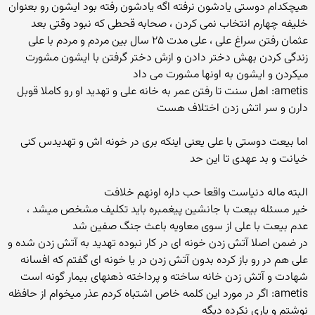
هیچکدام دوستی یادشون نرفته اگه یادشون رفته بود ایشون رو بعنوان
خلیفه چهارم انتخاب نمی کردن ، صحابه قحطی که نبود وقتی بعد
عثمان رفتن سراغ علی ، علی مدت ۲۵ سال بین مردم و مردم با علی
زندگی کردن بهش دختر دادن و ازش دختر گرفتن با ایشون مشورت
میکردن و ایشون به اونها مشورت می داد
ametis: اهل سنت تا رفتن عمر به خانه علی و تهدید او رو کاملا قوبل
دارن و سر اتش زدن اختلاف هست
اما بیعت دوستی با علی یعنی اینکه بری در خونه اش و تهدیدس کنی
خیانت و بد عهدی تا این حد
البته ماله دنیاست واقعا حب داره اونهم خلافت
خیر مسئله بیعت با جانشین پیغمبره باید تکلیف مشخص میشد ،
عدم بیعت با علی از سوی معاویه باعث جنگ صفین شد
در ضمن اصلا آتش زدن خونه ای در کار نبوده تهدید به آتش زدن شده و
علی هم در رو باز کرده بدون آتش زدن در یا خونه ای گفتم که افسانه
شهادت و آتش زدن خانه ساخته و پرداخته ذهنهای بیمار گونه است
ametis: اگر در مورد این کلمه خاص اشتباه کردم عذر میخوام از حافظه
نوشتم و یاری نکرده دیگه