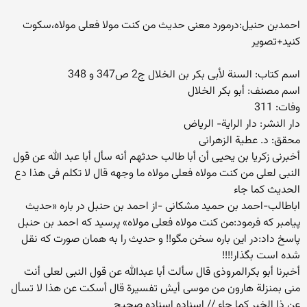
احمدبن حنیل:درمورد معنی حدیث من کنت مولا فعلی مولاه،سکوت
کنید+تصویر
اسم کتاب: السنة لأبی بکر بن الخلال ج2 ص347 و 348
اسم مصنف: أبو بکر الخلال
وفات: 311
دار النشر: دار الرایة- الریاض
محقق: د. عطیة الزهرانی
أخبرنی زکریا بن یحیى أن أبا طالب حدثهم أنه سأل أبا عبد الله عن قول
النبی لعلی من کنت مولاه فعلی مولاه ما وجهه قال لا تکلم فی هذا دع
الحدیث کما جاء
اباطالب-احمد بن حمید مشکانی -از احمد بن حنبل در باره «حدیث
پیامبر که فرمود:من کنت مولاه فعلی مولاه» پرسید که احمد بن حنبل
پاسخ داد:در این باره سخن مگو!! و حدیث را به همان صورت که نقل
شده است بگذار!!!!
أخبرنا أبو بکرالمروذی قال سألت أبا عبدالله عن قول النبی لعلی أنت
منی بمنزلة هارون من موسى أیش تفسیرة قال أسکت عن هذا لا تسأل
عن ذا الخبر کما جاء // إسناده إسناده صحیح