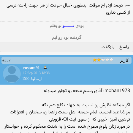
۱۰۰ درصد ازدواج موقت اینطوری خیال خودت از هر جهت راحته.ترسی
از کسی نداری
بودی
تـــــــو
تو بغلم
گردنت بود رو لبم
پاسخ
بازگفت
#357
کاربر
rostam91
17 Sep 2013 18:38
ارسالها: 1509
mohan1978: آقای رستم متعه رو تجاوز میدونه
اگر ممکنه نظرش رو نسبت به جهاد نکاح هم بگه
مولانا عبدالحمید، امام جمعه اهل سنت زاهدان، سخنان و افترائات
توهین آمیز اخیری که از سوی آیت الله قزوینی
در مورد زنان بلوچ مطرح شده است را به شدت محکوم کرده و خواستار