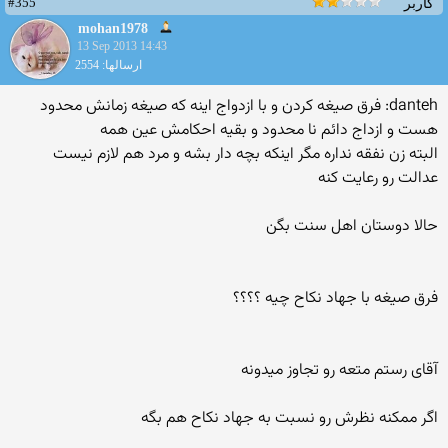
#355
کاربر
mohan1978
13 Sep 2013 14:43
ارسالها: 2554
danteh: فرق صیغه کردن و با ازدواج اینه که صیغه زمانش محدود
هست و ازداج دائم نا محدود و بقیه احکامش عین همه
البته زن نفقه نداره مگر اینکه بچه دار بشه و مرد هم لازم نیست
عدالت رو رعایت کنه
حالا دوستان اهل سنت بگن
فرق صیغه با جهاد نکاح چیه ؟؟؟؟
آقای رستم متعه رو تجاوز میدونه
اگر ممکنه نظرش رو نسبت به جهاد نکاح هم بگه