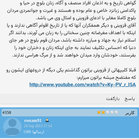
گواهی تاریخ و به اذعان افراد منصف و آگاه، زنان بلوچ در حیا و
پاکدامنی زبان‏زد خاص و عام بوده و هستند و غیرت و جوانمردی مردان
بلوچ کاملا مغایر با ادعای قزوینی و امثال وی می باشد.
آقای قزوینی و دیگر همفکران آنها که یا از تاریخ اقوام آگاهی ندارند و یا
اینکه با اهداف مغرضانه چنین سخنانی را به زبان می آورند، بدانند اگر
اسلام نیاز به جهاد و مبارزه داشته باشد، مردان قوم بلوچ در هر جای
دنیا که احساس تکلیف نمایند به جای اینکه زنان و دختران خود را
بفرستند، خودشان وارد میدان خواهند شد و از مرگ هراسی ندارند.
قبلا کلیپهائی از قزوینی براتون گذاشتم یکی دیگه از دروغهای ایشون رو
که مفتضح میشه براتون میزارم:
http://www.youtube.com/watch?v=Ky-PV_r_I5A
پاسخ
بازگفت
#358
کاربر
rostam91
24 Sep 2013 17:14
ارسالها: 1509