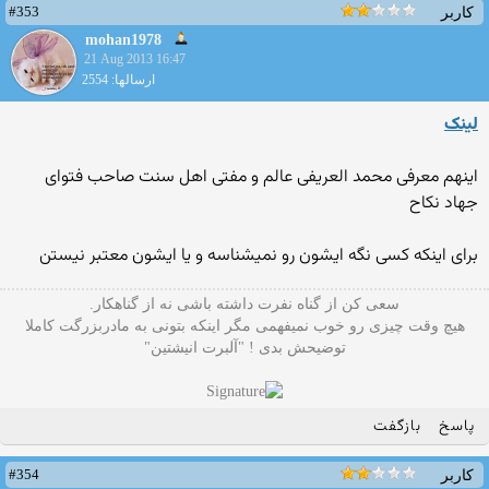
#353
کاربر
mohan1978
21 Aug 2013 16:47
ارسالها: 2554
لینک
اینهم معرفی محمد العریفی عالم و مفتی اهل سنت صاحب فتوای
جهاد نکاح
برای اینکه کسی نگه ایشون رو نمیشناسه و یا ایشون معتبر نیستن
سعی کن از گناه نفرت داشته باشی نه از گناهکار.
هیچ وقت چیزی رو خوب نمیفهمی مگر اینکه بتونی به مادربزرگت کاملا
توضیحش بدی ! "آلبرت انیشتین"
پاسخ
بازگفت
#354
کاربر