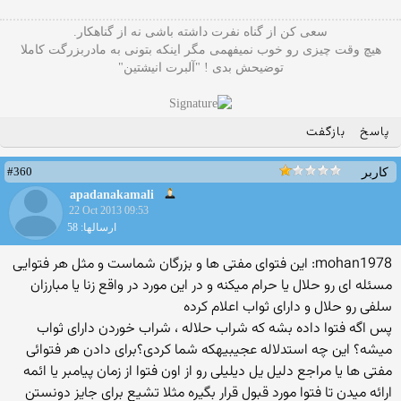
سعی کن از گناه نفرت داشته باشی نه از گناهکار.
هیچ وقت چیزی رو خوب نمیفهمی مگر اینکه بتونی به مادربزرگت کاملا
توضیحش بدی ! "آلبرت انیشتین"
پاسخ
بازگفت
#360
کاربر
apadanakamali
22 Oct 2013 09:53
ارسالها: 58
mohan1978: این فتوای مفتی ها و بزرگان شماست و مثل هر فتوایی
مسئله ای رو حلال یا حرام میکنه و در این مورد در واقع زنا یا مبارزان
سلفی رو حلال و دارای ثواب اعلام کرده
پس اگه فتوا داده بشه که شراب حلاله ، شراب خوردن دارای ثواب
میشه؟ این چه استدلاله عجیبیهکه شما کردی؟برای دادن هر فتوائی
مفتی ها یا مراجع دلیل یل دیلیلی رو از اون فتوا از زمان پیامبر یا ائمه
ارائه میدن تا فتوا مورد قبول قرار بگیره مثلا تشیع برای جایز دونستن