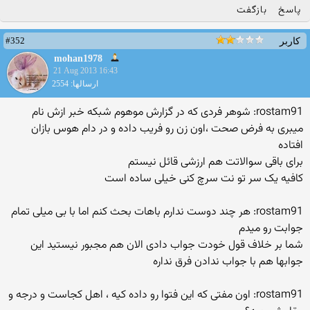
پاسخ
بازگفت
#352
کاربر
mohan1978
21 Aug 2013 16:43
ارسالها: 2554
rostam91: شوهر فردی که در گزارش موهوم شبکه خبر ازش نام
میبری به فرض صحت ،اون زن رو فریب داده و در دام هوس بازان
افتاده
برای باقی سوالاتت هم ارزشی قائل نیستم
کافیه یک سر تو نت سرچ کنی خیلی ساده است
rostam91: هر چند دوست ندارم باهات بحث کنم اما با بی میلی تمام
جوابت رو میدم
شما بر خلاف قول خودت جواب دادی الان هم مجبور نیستید این
جوابها هم با جواب ندادن فرق نداره
rostam91: اون مفتی که این فتوا رو داده کیه ، اهل کجاست و درجه و