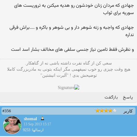
جهادی که مردان زنان خودشون رو هدیه میکنن به تروریست های
سوریه برای ثواب
جهادی که واجبه و زنه شوهر دار و بی شوهر و باکره و ....براش فرقی
نداره
و نظرش فقط تامین نیاز جنسی سلفی های مخالف بشار اسد است
سعی کن از گناه نفرت داشته باشی نه از گناهکار.
هیچ وقت چیزی رو خوب نمیفهمی مگر اینکه بتونی به مادربزرگت کاملا
توضیحش بدی ! "آلبرت انیشتین"
پاسخ
بازگفت
#356
کاربر
shomal
13 Sep 2013 15:17
ارسالها: 9253