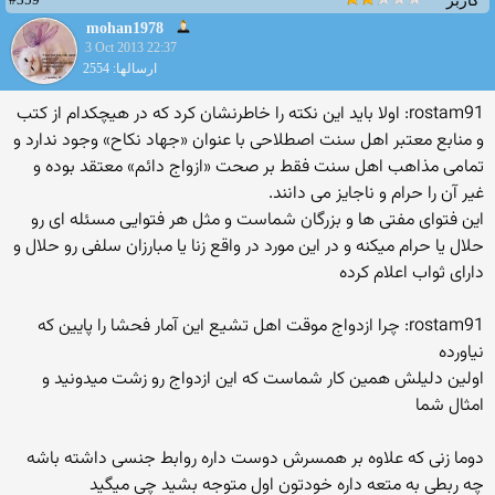
کاربر
mohan1978
3 Oct 2013 22:37
ارسالها: 2554
rostam91: اولا باید این نکته را خاطرنشان کرد که در هیچکدام از کتب
و منابع معتبر اهل سنت اصطلاحی با عنوان «جهاد نکاح» وجود ندارد و
تمامی مذاهب اهل سنت فقط بر صحت «ازواج دائم» معتقد بوده و
غیر آن را حرام و ناجایز می دانند.
این فتوای مفتی ها و بزرگان شماست و مثل هر فتوایی مسئله ای رو
حلال یا حرام میکنه و در این مورد در واقع زنا یا مبارزان سلفی رو حلال و
دارای ثواب اعلام کرده
rostam91: چرا ازدواج موقت اهل تشیع این آمار فحشا را پایین که
نیاورده
اولین دلیلش همین کار شماست که این ازدواج رو زشت میدونید و
امثال شما
دوما زنی که علاوه بر همسرش دوست داره روابط جنسی داشته باشه
چه ربطی به متعه داره خودتون اول متوجه بشید چی میگید