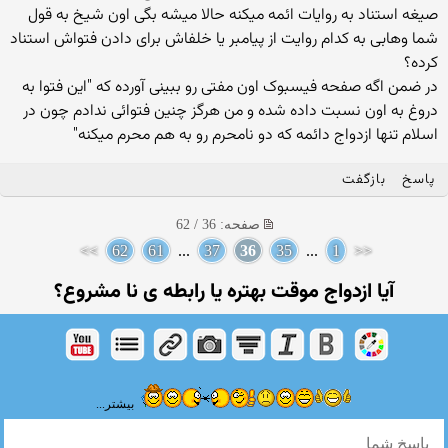
صیغه استناد به روایات ائمه میکنه حالا میشه بگی اون شیخ به قول
شما وهابی به کدام روایت از پیامبر یا خلفاش برای دادن فتواش استناد
کرده؟
در ضمن اگه صفحه فیسبوک اون مفتی رو ببینی آورده که "این فتوا به
دروغ به اون نسبت داده شده و من هرگز چنین فتوائی ندادم چون در
اسلام تنها ازدواج دائمه که دو نامحرم رو به هم محرم میکنه"
پاسخ
بازگفت
صفحه: 36 / 62
>>
62
61
...
37
36
35
...
1
<<
آیا ازدواج موقت بهتره یا رابطه ی نا مشروع؟
بیشتر...