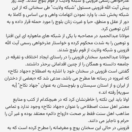
عذرخواهی رسمی قزوینی و شبکه ولایت از قوم بلوچ شدند. چند روز
پیش آیت الله قزوینی مسئول "شبکه ولایت" طی سخنانی که از این
شبکه پخش شد، با وارد نمودن اتهامات واهی و بی اساس و کاملا به
دور از عقل و منطق، حیا و غیرت زنان بلوچ را مورد حمله قرار داده و به
آنان توهین کرد.
مولانا عبدالحمید در مصاحبه با یکی از شبکه های ماهواره ای این افترا
و توهین را به شدت محکوم کرده و خواستار عذرخواهی رسمی آیت الله
قزوینی و شبکه ولایت از قوم بلوچ شدند.
مولانا عبدالحمید سخنان قزوینی را در راستای ایجاد اختلاف و تفرقه در
جامعه دانسته و همگان را از چنین اقداماتی برحذر داشتند.
گفتنی است قزوینی در سخنان خود با اشاره به اصطلاح «جهاد نکاح»
که امروزه در رسانه ها مطرح می باشد، مدعی شد که «بعضی از دختران
از ایران و از استان سیستان و بلوچستان به عنوان "جهاد نکاح" [به
سوریه] رفته اند.»
اولا باید این نکته را خاطرنشان کرد که در هیچکدام از کتب و منابع
معتبر اهل سنت اصطلاحی با عنوان «جهاد نکاح» وجود ندارد و تمامی
مذاهب اهل سنت فقط بر صحت «ازواج دائم» معتقد بوده و غیر آن را
حرام و ناجایز می دانند.
قزوینی در حالی این سخنان پوچ و مغرضانه را مطرح کرده است که به