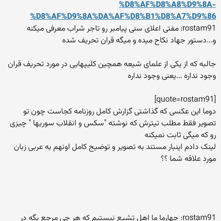
%D8%AF%D8%A8%D9%8A-
%D8%AF%D9%8A%DA%AF%D8%B1%D8%A7%D9%86
rostam91: مفتی اعلای سنی پیامبر رو تاجر شراب معرفی میکنه
و...دستور جهاد نکاح میده و میگه قران تحریف شده
جالبه که از یکی از علمای شیعه همچین کلیپهایی در مورد تحریف قران
وجود نداره ...یعنی وجود نداره
[quote=rostam91]
دوما این عکسی که گذاشتی گزارش کامل روزنامه کجاست چون تو
تصویر فقط مطلب تیترش که نوشته "سکس و انقلاب سوریها " چیزی
رو که میگی ثابت نمیکنه
لینک دادم اینبار مستند به تصویر و توضیح کامل اونهم به عربی زبان
مورد علاقه شما ؟؟
rostam91: چهارما ما اهل تشیع نیستیم که هر چی مرجع بگه در