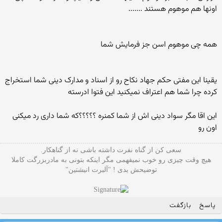
اونها هم موهوم هستند .......
همه چی موهوم اسن جز فرمایش شما
یقینا این مفتی حکم جهاد نکاح رو از اسناد و مدارک دینی شما استخراج
کرده چرا شما هم اعتراف نمیکنید این فتوا ادرسته
این اقا مگر سواد دینی اش از شما کمنره ؟؟؟؟؟که شما داری رد میکنی
اون رو
سعی کن از گناه نفرت داشته باشی نه از گناهکار.
هیچ وقت چیزی رو خوب نمیفهمی مگر اینکه بتونی به مادربزرگت کاملا
توضیحش بدی ! "آلبرت انیشتین"
پاسخ
بازگفت