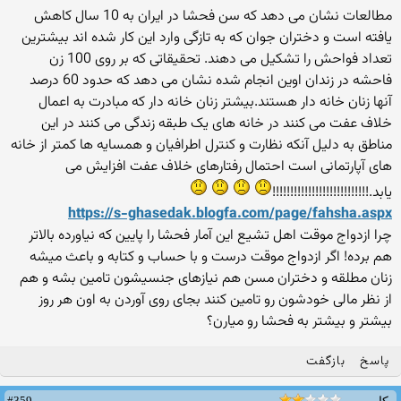
مطالعات نشان می دهد که سن فحشا در ایران به 10 سال کاهش
یافته است و دختران جوان که به تازگی وارد این کار شده اند بیشترین
تعداد فواحش را تشکیل می دهند. تحقیقاتی که بر روی 100 زن
فاحشه در زندان اوین انجام شده نشان می دهد که حدود 60 درصد
آنها زنان خانه دار هستند.بیشتر زنان خانه دار که مبادرت به اعمال
خلاف عفت می کنند در خانه های یک طبقه زندگی می کنند در این
مناطق به دلیل آنکه نظارت و کنترل اطرافیان و همسایه ها کمتر از خانه
های آپارتمانی است احتمال رفتارهای خلاف عفت افزایش می
یابد.!!!!!!!!!!!!!!!!!!!!!!!!!!!
https://s-ghasedak.blogfa.com/page/fahsha.aspx
چرا ازدواج موقت اهل تشیع این آمار فحشا را پایین که نیاورده بالاتر
هم برده! اگر ازدواج موقت درست و با حساب و کتابه و باعث میشه
زنان مطلقه و دختران مسن هم نیازهای جنسیشون تامین بشه و هم
از نظر مالی خودشون رو تامین کنند بجای روی آوردن به اون هر روز
بیشتر و بیشتر به فحشا رو میارن؟
پاسخ
بازگفت
#359