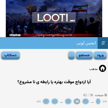
☰
انجمن لوتی
مذهب
آیا ازدواج موقت بهتره یا رابطه ی نا مشروع؟
صفحه: 36 / 62
>>
62
61
...
37
36
35
...
1
<<