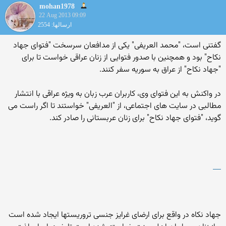
mohan1978
22 Aug 2013 09:09
ارسالها: 2554
گفتنی است،‌ "محمد العریفی"‌ یکی از مدافعان سرسخت "فتوای جهاد
نکاح" بود و همچنین با صدور فتوایی از زنان عراقی خواست تا برای
"جهاد نکاح" از عراق به سوریه سفر کنند.
در واکنش به این فتوای وی، کاربران عرب زبان به ویژه عراقی با انتشار
مطالبی در سایت های اجتماعی، از "العریفی"‌ خواستند تا اگر راست می
گوید،‌ "فتوای جهاد نکاح" برای زنان عربستانی را صادر کند.
جهاد نکاه در واقع برای ارضای غرایز جنسی تروریستها ایجاد شده است