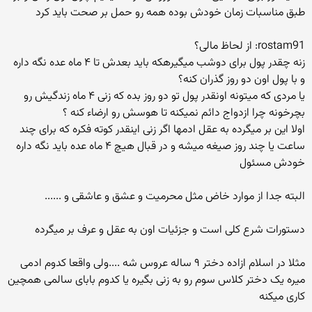
طبق مناسبات زمان خودش بوده همه رو حمل بر صحت باید کرد
rostam91: از لحاظ مالی؟
زنه چقدر پول برای دوشب میگیرهکه باید بعدش تا ۴ ماه عده نگه داره
و با پول اون دو روز گذران کنه؟
یا مردی که میتونه اونقدر پول تو دو روز بده که زنی ۴ ماه زندگیش رو
بچرخونه چرا ازدواج دائم نمیکنه تا هوسش رو ارضاء کنه ؟
اولا این بر میگرده به عقل ادمها اگر زنی اینقدر کوته فکره که برای چند
ساعت یا چند روز صیغه میشه و در قبال هیچ ۴ ماه عده باید نگه داره
خودش مسئول
البته جدا از موارد خاض مثل محرمیت و عشق و عاشقی و ......
دستورات شرع کلی است و جزئیات اون به عقل و عرف بر میگرده
مثلا در اسلام ازاده دختر ۹ ساله عروس شه ....ولی واقعا کدوم ادمی
میره یک دختر کلاس سوم رو به زنی بگیره یا کدوم بابای سالمی همچین
کاری میکنه