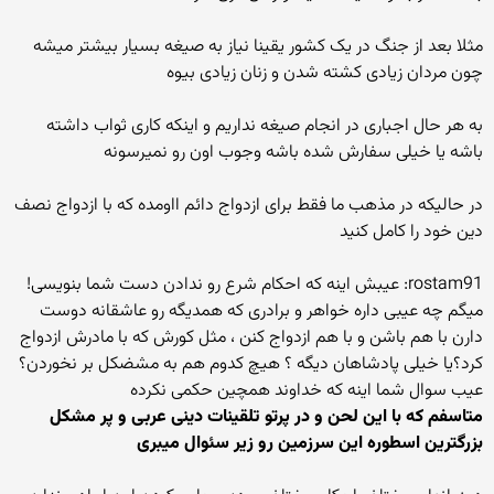
مثلا بعد از جنگ در یک کشور یقینا نیاز به صیغه بسیار بیشتر میشه
چون مردان زیادی کشته شدن و زنان زیادی بیوه
به هر حال اجباری در انجام صیغه نداریم و اینکه کاری ثواب داشته
باشه یا خیلی سفارش شده باشه وجوب اون رو نمیرسونه
در حالیکه در مذهب ما فقط برای ازدواج دائم ااومده که با ازدواج نصف
دین خود را کامل کنید
rostam91: عیبش اینه که احکام شرع رو ندادن دست شما بنویسی!
میگم چه عیبی داره خواهر و برادری که همدیگه رو عاشقانه دوست
دارن با هم باشن و با هم ازدواج کنن ، مثل کورش که با مادرش ازدواج
کرد؟یا خیلی پادشاهان دیگه ؟ هیچ کدوم هم به مشضکل بر نخوردن؟
عیب سوال شما اینه که خداوند همچین حکمی نکرده
متاسفم که با این لحن و در پرتو تلقینات دینی عربی و پر مشکل
بزرگترین اسطوره این سرزمین رو زیر سئوال میبری