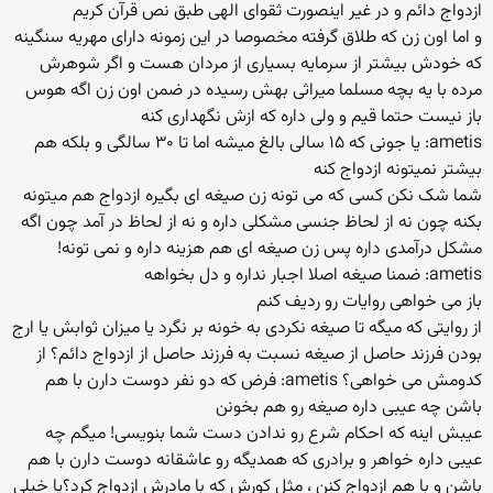
ازدواج دائم و در غیر اینصورت ثقوای الهی طبق نص قرآن کریم
و اما اون زن که طلاق گرفته مخصوصا در این زمونه دارای مهریه سنگینه
که خودش بیشتر از سرمایه بسیاری از مردان هست و اگر شوهرش
مرده با یه بچه مسلما میراثی بهش رسیده در ضمن اون زن اگه هوس
باز نیست حتما قیم و ولی داره که ازش نگهداری کنه
ametis: یا جونی که ۱۵ سالی بالغ میشه اما تا ۳۰ سالگی و بلکه هم
بیشتر نمیتونه ازدواج کنه
شما شک نکن کسی که می تونه زن صیغه ای بگیره ازدواج هم میتونه
بکنه چون نه از لحاظ جنسی مشکلی داره و نه از لحاظ در آمد چون اگه
مشکل درآمدی داره پس زن صیغه ای هم هزینه داره و نمی تونه!
ametis: ضمنا صیغه اصلا اجبار نداره و دل بخواهه
باز می خواهی روایات رو ردیف کنم
از روایتی که میگه تا صیغه نکردی به خونه بر نگرد یا میزان ثوابش یا ارج
بودن فرزند حاصل از صیغه نسبت به فرزند حاصل از ازدواج دائم؟ از
کدومش می خواهی؟ ametis: فرض که دو نفر دوست دارن با هم
باشن چه عیبی داره صیغه رو هم بخونن
عیبش اینه که احکام شرع رو ندادن دست شما بنویسی! میگم چه
عیبی داره خواهر و برادری که همدیگه رو عاشقانه دوست دارن با هم
باشن و با هم ازدواج کنن ، مثل کورش که با مادرش ازدواج کرد؟یا خیلی