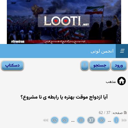
☰
انجمن لوتی
مذهب
آیا ازدواج موقت بهتره یا رابطه ی نا مشروع؟
صفحه: 37 / 62
>>
62
61
...
38
37
36
...
1
<<