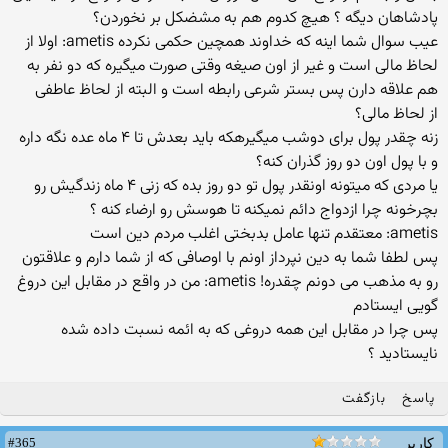
پادشاهان دیگه ؟ هیچ کدوم هم به مشضکل بر نخوردن؟
عیب سوال شما اینه که خداوند همچین حکمی نکرده ametis: اولا از
لحاظ مالی است و غیر از اون صیغه وقتی صورت میگیره که دو نفر به
هم علاقه دارن پس بستر شرعی رابطه است و البته از لحاظ عاطفی
از لحاظ مالی؟
زنه چقدر پول برای دوشب میگیرهکه باید بعدش تا ۴ ماه عده نگه داره
و با پول اون دو روز گذران کنه؟
یا مردی که میتونه اونقدر پول تو دو روز بده که زنی ۴ ماه زندگیش رو
بچرخونه چرا ازدواج دائم نمیکنه تا هوسش رو ارضاء کنه ؟
ametis: معتقدم تنها عامل بدبختی اغلب مردم دین است
پس لطفا شما به دین نپرداز اونم با اوصافی که از شما دارم و علاقتون
رو به مذهب می دونم چقدره! ametis: من در واقع در مقابل این دروغ
گویی ایستادم
پس چرا در مقابل این همه دروغی که به ائمه نسبت داده شده
نایستادید ؟
پاسخ
بازگفت
#365
کاربر