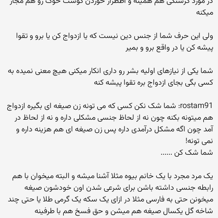
در مورد گرسنگی هم همینه و اظطرار خوردن گوشت خوک رو هم مجاز
میکنه
ولی این حرف شما از جنس دین نیست که یا ازدواج کن یا برو و تقوا
پیشه کن یا در واقع برو و بمیر
شما یکی از نیازهای اولیه بشر رو داری انکار میکنی هیچ معنی نمیده به
کسی بگی بجای ازدواج بره تقوا پیشه کنه
rostam91: شما شک نکن کسی که می تونه زن صیغه ای بگیره ازدواج
هم میتونه بکنه چون نه از لحاظ جنسی مشکلی داره و نه از لحاظ در
آمد چون اگه مشکل درآمدی داره پس زن صیغه ای هم هزینه داره و
نمی تونه!
شما شک کن ......
یک مرد مجرد با یک خانم بیوه مثلا آشنا میشه و البته میخوان با هم
رابطه جنسی داشته باشن برای شرعی شدن اون خودشون صیغه
میخونن حتی به فارسی مثلا در ازای یک سکه یک گرمی طلا یا حتی چند
شاخه گل یکسال صیغه هم میشن و حق فسخ هم با طرفینه