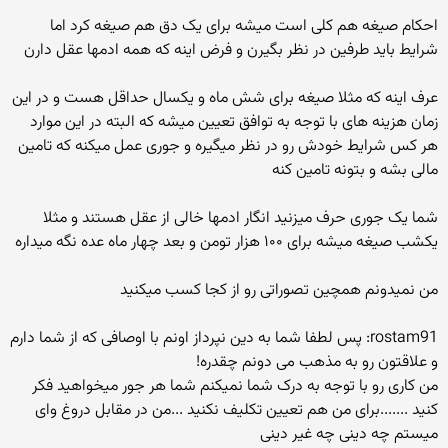
احکام صیغه هم کلی است میشه برای یک دق هم صیغه کرد اما
شرایط باید طرفین در نظر بگیرن و فرض اینه که همه ادمها عقل دارن
عرف اینه که مثلا صیغه برای شش ماه و یکسال حداقل هست و در این
زمان هزینه های با توجه به توافق تعیین میشه که البته در این موارد
هر کس شرایط خودش رو در نظر میگیره و جوری عمل میکنه که تامین
مالی بشه و بتونه تامین کنه
شما یک جوری حرف میزنید انگار ادمها خالی از عقل هستند و مثلا
یکشب صیغه میشه برای ۱۰۰ هزار تومن و بعد چهار ماه عده نگه میداره
من نمیدونم همچین تصوراتی رو از کجا کسب میکنید
rostam91: پس لطفا شما به دین نپرداز اونم با اوصافی که از شما دارم
و علاقتون رو به مذهب می دونم چقدره!
من کاری رو با توجه به درک شما نمیکنم شما هر جور میخواهید فکر
کنید .......برای من هم تعیین تکلیف نکنید ...من در مقابل دروغ وای
میستم چه دینی چه غیر دینی