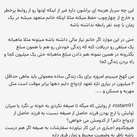
این چه سربار هزینه ای براشون داره غیر از اینکه اونها رو از روابط پرخطر
و خارج از چهارچوب حفظ میکنه مثلا اینکه خانم متعهد میشه در یک
زمان با چند نفر رابطه نداشته باشه
حتی در این موارد اگر خانم نیاز مالی داشته باشه میتونه مثلا ماهیانه
یک مبلغی رو دریافت کنه که زندگی خودش رو هم با همون مبلغ
بگذرونه در همین نمونه هم دادن مبلغ ماهیانه حتی یک میلیون کجا و
راه بردن زندگی کجا
من کهخ میبینم امروزه برای یک زندگی ساده معمولی باید ماهی حداقل
۲ میلیون در بیاری تازه تعهد ازدواج دایم دهها برابر موقت است مثل
مهریه و مسکن و .....
rostam91: از روایتی که میگه تا صیغه نکردی به خونه بر نگرد یا میزان
ثوابش یا ارج بودن فرزند حاصل از صیغه نسبت به فرزند حاصل از
ازدواج دائم؟ از کدومش می خواهی؟
هیچکدوم اجباری در این کار نیاورده سفارشات به صیغه اگر هم درست
باشه ناظر به وضعیت محیط و زمان فرق داره