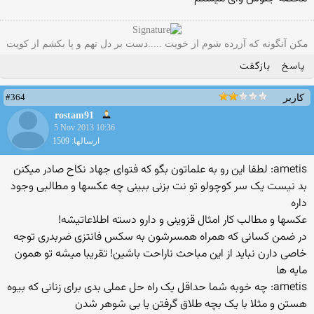
مکن آنگونه که آزرده شوم از خویت .....دست بر دل نهم و پا بکشم از کویت
پاسخ
بازگفت
#364
کاربر
rostam91
5 Nov 2013 10:36
ارسالها: 1509
ametis: لطفا این رو به علماتون بگو که فتوای جهاد نکاح صادر میکنن
بد نیست یک سر کوچولو تو نت بزنی ببینی چه عکسها و مطالبی وجود
داره
عکسها و مطالب کار امثال قزوینی و دارو دسته اطلاعاتیشه!
در ضمن کسانی که همراه همسرشون به سکس فانتزی ضربدری توجه
خاصی دارن نباید از این مباحث ناراحت باشین! تقریبا میشه تو همون
مایه ها
ametis: چه خوبه شما حداقل یک راه حل عملی بدی برای زنانی که بیوه
هستن و مثلا با یک بچه طلاق گرفتن یا بی شوهر شدن