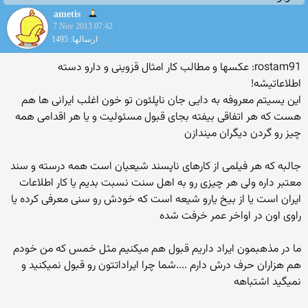
ametis
7 Nov 2013 07:42
ارسالها: 1495
rostam91: عکسها و مطالب کار امثال قزوینی و دارو دسته
اطلاعاتیشه!
این یسیتم معروفه به دایی جان ناپلئون تو خون اغلب ایرانی ها هم
هست که هر اتفاقی بیفته بجای قبول مسئولیت و یا هر اقدامی همه
چیز رو گردن دیگران میندازن
جالبه که هر فیلمی از کارهای ناپسند شیعیان است همه درسته و سند
معتبر داره ولی هر چیزی رو به اهل سنت نسبت بدیم یا کار اطلاعات
ایران است یا از بیخ یارو شیعه است که خودش رو سنی معرفی کرده یا
راوی اون در اواخر عمر خرفت شده
ما در مذهبمون ایراد داریم قبول هم میکنیم مثل خمس که من خودم
هم هزاران حرف درش دارم ....شما چرا ایراداتتون رو قبول نمیکنید و
نمیگید اشتباهه