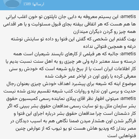
ارسالها: 1509
ametis: این یسیتم معروفه به دایی جان ناپلئون تو خون اغلب ایرانی
ها هم هست که هر اتفاقی بیفته بجای قبول مسئولیت و یا هر اقدامی
همه چیز رو گردن دیگران میندازن
بهت گفتم این شخصی که گفتی این فتوا رو داده تو سایتش نوشته
درغه و همچین فتوائی نداده
ametis: جالبه که هر فیلمی از کارهای ناپسند شیعیان است همه
درسته و سند معتبر داره ولی هر چیزی رو به اهل سنت نسبت بدیم یا
کار اطلاعات ایران است یا از بیخ یارو شیعه است که خودش رو سنی
معرفی کرده یا راوی اون در اواخر عمر خرفت شده
موضوع اینه که شیعه برای پیشبرد اهداف خودش چیزی بعنوان رجال
حدیث و برسی اون نداره و روایات کتب شیعه تقسیم بندی شده نیست
ametis: میتونی اظهار نظر اقای پیلای نماینده رسمی کمیسیون حقوق
بشر سازمان ملل رو تو سایت رسمی مدافعان حقوق بشر ببینی که اگر
کار دشمنان است چرا مدافعان حقوق بشر درباره اجرای این فتوا و
فراگیر شدن اون هشدار میدن ضمنا نگاهی هم به اسیب دیدگان در
مصر بندارز که ویدیو هاش هست تو یو تیوب که از عوارض چنین
فتواهایی است