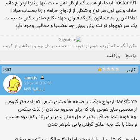
rostam91: اینجا باز هم میگم ازنظر اهل سنت تنها و تنها ازدواج دائم
حلاله و غیر اون هر نوع و شکلی از ازدواج حرامه و زنا بحساب میاد!
لطفا این رو به علماتون بگو که فتوای جهاد نکاح صادر میکنن بد نیست
یک سر کوچولو تو نت بزنی ببینی چه عکسها و مطالبی وجود داره
مکن آنگونه که آزرده شوم از خویت .....دست بر دل نهم و پا بکشم از کویت
پاسخ
بازگفت
#363
کاربر
ametis
5 Nov 2013 07:58
ارسالها: 1495
taskforce: ازدواج موقت یا صیغه =فحشای شرعی که زاده فکر گروهی
از مذهبی های هوس بازه که برای محروم نماندن از لذت سکس
چه خوبه شما حداقل یک راه حل عملی بدی برای زنانی که بیوه هستن
و مثلا با یک بچه طلاق گرفتن یا بی شوهر شدن
یا جونی که ۱۵ سالی بالغ میشه اما تا ۳۰ سالگی و بلکه هم بیشتر