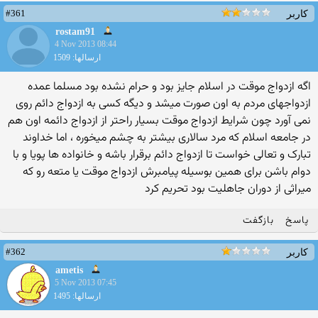
#361
کاربر
rostam91
4 Nov 2013 08:44
ارسالها: 1509
اگه ازدواج موقت در اسلام جایز بود و حرام نشده بود مسلما عمده
ازدواجهای مردم به اون صورت میشد و دیگه کسی به ازدواج دائم روی
نمی آورد چون شرایط ازدواج موقت بسیار راحتر از ازدواج دائمه اون هم
در جامعه اسلام که مرد سالاری بیشتر به چشم میخوره ، اما خداوند
تبارک و تعالی خواست تا ازدواج دائم برقرار باشه و خانواده ها پویا و با
دوام باشن برای همین بوسیله پیامبرش ازدواج موقت یا متعه رو که
میراثی از دوران جاهلیت بود تحریم کرد
پاسخ
بازگفت
#362
کاربر
ametis
5 Nov 2013 07:45
ارسالها: 1495