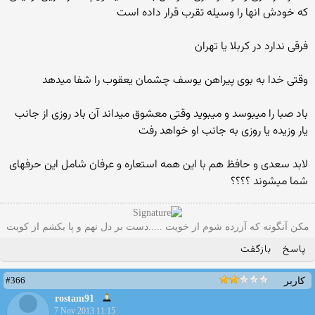
که خودش انها را وسیله تقرب قرار داده است
فرقی ندارد در کربلا یا تهران
وقتی خدا به بوی پیراهن یوسف چشمان یعقوب را شفا میدهد
باد صبا را میبوسد و میبوید وقتی معشوق میداند آن باد روزی از جانب
یار وزیده یا روزی به جانب او خواهد رفت
لابد سعدی و حافظ هم با این همه استعاره و عرفان شامل این حرفهای
شما میشوند ؟؟؟؟
مکن آنگونه که آزرده شوم از خویت .....دست بر دل نهم و پا بکشم از کویت
پاسخ
بازگفت
#366
کاربر
rostam91
7 Nov 2013 11:15