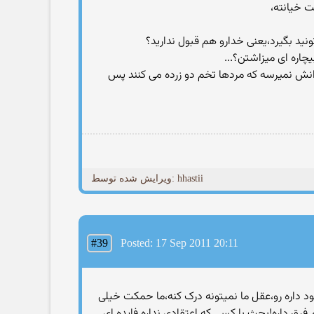
چاره ای میزاشتن؟...
انش نمیرسه كه مردها تخم دو زرده می كنند پس
ویرایش شده توسط: hhastii
#39
Posted: 17 Sep 2011 20:11
د داره رو،عقل ما نمیتونه درک کنه،ما حمکت خیلی
رق داره!بحث با کسی که اعتقادی نداره فایده ای