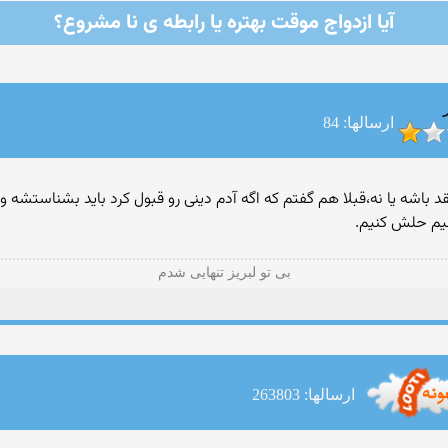
آیا ازدواج موقت بهتره یا رابطه ی نا مشروع؟
ارسالها: 84
قد باشه یا نه،قبلا هم گفتم که اگه آدم دینی رو قبول کرد باید بشناستشه
یم حلش کنیم.
بی تو لبریز تنهایی شدم
ارسالها: 263803