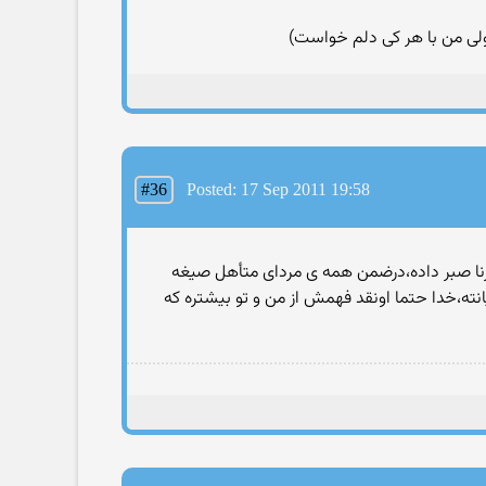
ولی من با هر کی دلم خواست)
#36
Posted: 17 Sep 2011 19:58
زنا صبر داده،درضمن همه ی مردای متأهل صیغه
ته،خدا حتما اونقد فهمش از من و تو بیشتره که