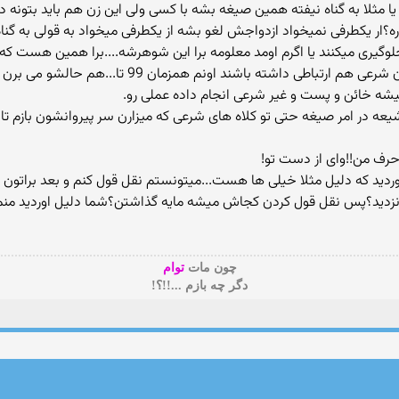
یا مثلا به گناه نیفته همین صیغه بشه با کسی ولی این زن هم باید بتونه 
؟ار یکطرفی نمیخواد ازدواجش لغو بشه از یکطرفی میخواد به قولی به گنا
گیری میکنند یا اگرم اومد معلومه برا این شوهرشه....برا همین هست که
چون میتونن در عین داشتن همسر به قول خودشون شرعی ه
شه خائن و پست و غیر شرعی انجام داده عملی رو.
 در امر صیغه حتی تو کلاه های شرعی که میزارن سر پیروانشون بازم تا ت
اوردید که دلیل مثلا خیلی ها هست...میتونستم نقل قول کنم و بعد براتون ج
نزدید؟پس نقل قول کردن کجاش میشه مایه گذاشتن؟شما دلیل اوردید منم در
چون مات
توام
دگر چه بازم ...!!؟!