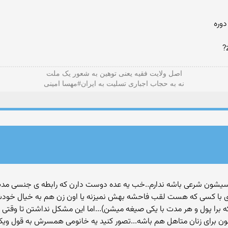
دوره
اصل ولایت فقیه یعنی‌ توهین به شعور یک ملت
نه به حجاب اجباری تسلیت به ایران#مهسا امینی
سیشون شرعی باشه ندارم..خب یه عده دوست دارن که رابطه ی جنسی مدت د
نجوری با کسی که هست لقب فاحشه بهش نمیزنه یا اون زن هم به خیال 
را پول و هر مدت با یکی صیغه میشن)...اما این مشکل نداشتن تا وقتی ه
رای زنان متاهل هم باشه...تصور کنید یه خانومی همسرش به قول ویکتور