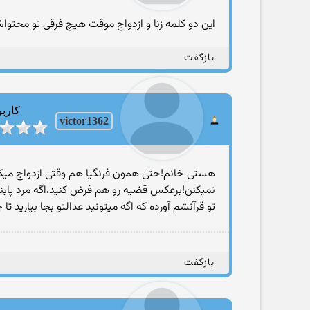
این دو کلمه زنا و ازدواج موقت هیچ فرقی تو محت
بازگفت
کاربر
victor1362
هستی خانم!حتی همون فرنگیا هم وقتی ازدواج میکن
نمیکنن!برعکس قضیه رو هم فرض کنید،اگه مرد پابند
تو قرآنشم آورده که اگه میتونید عدالتو بجا بیارید تا
بازگفت