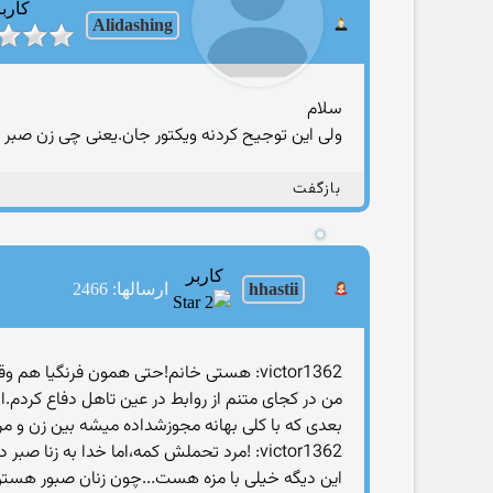
کارب
Alidashing
سلام
ولی این توجیح کردنه ویکتور جان.یعنی چی زن صبر 
بازگفت
کاربر
hhastii
ارسالها: 2466
victor1362: هستی خانم!حتی همون فرنگیا هم وقتی ازدواج میکنن به هم وفادار میمونن!بهم خیانت نمیکنن
من در كجای متنم از روابط در عین تاهل دفاع كردم
بعدی كه با كلی بهانه مجوزشداده میشه بین زن و مرد
victor1362: !مرد تحملش کمه،اما خدا به زنا صبر داده
این دیگه خیلی با مزه هست...چون زنان صبور هستن پس