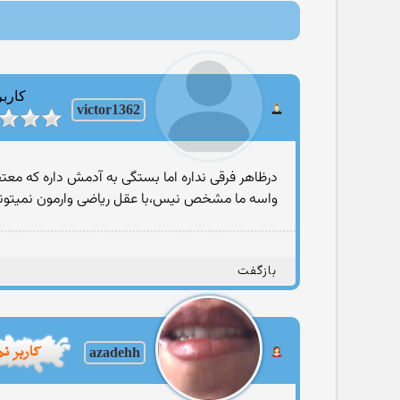
کاربر
victor1362
درظاهر فرقی نداره اما بستگی به آدمش داره که معت
واسه ما مشخص نیس،با عقل ریاضی وارمون نمیتون
بازگفت
azadehh