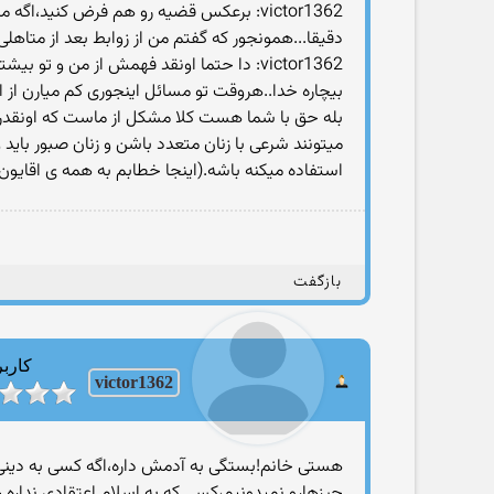
victor1362: برعکس قضیه رو هم فرض کنید،اگه مرد پابند باشه،زن ولی با کسای دیگه رابطه داشته باشه،اونو چی میگید؟خیانت خیانته،
دقیقا...همونجور كه گفتم من از زوابط بعد از متاهلی
victor1362: دا حتما اونقد فهمش از من و تو بیشتره که تو قرآنشم آورده که اگه میتونید عدالتو بجا بیارید تا چهارزن دایم می تونید بگیرد،یعنی خدارو هم قبول ندارید؟
بیچاره خدا..هروقت تو مسائل اینجوری كم میارن از ا
بله حق با شما هست كلا مشكل از ماست كه اونقدر خ
میتونند شرعی با زنان متعدد باشن و زنان صبور باید
استفاده میكنه باشه.(اینجا خطابم به همه ی اقایون 
بازگفت
کاربر
victor1362
هستی خانم!بستگی به آدمش داره،اگه کسی به دینی ا
چیزهارو نمیدونیم،کسی که به اسلام اعتقادی نداره