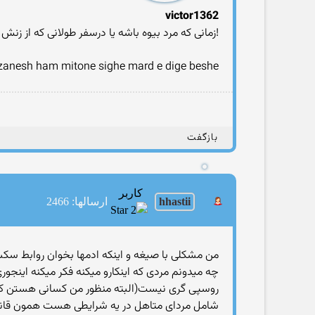
victor1362
!زمانی که مرد بیوه باشه یا درسفر طولانی که از زنش 
zanesh ham mitone sighe mard e dige beshe?
بازگفت
کاربر
hhastii
ارسالها: 2466
من مشکلی با صیغه و اینکه ادمها بخوان روابط سک
چه میدونم مردی که اینکارو میکنه فکر میکنه ای
روسپی گری نیست(البته منظور من کسانی هستن که ب
شامل مردای متاهل در یه شرایطی هست همون قانون ب