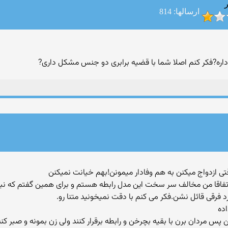
ر
ارسالها: 814
داره?فکر کنم اصلا شما با قضیه برابری دو جنس مشکل داری?
.اتفاقا من مخالف سر سخت این مدل رابطه هستم و برای همین گفتم كه نبای
 فرقی قائل نشن.فكر می كنم با دقت نمیخونید متنا رو.
 مردان برن با بقیه بچرخن و رابطه برقرار كنند ولی زن بمونه و صبر كنه!