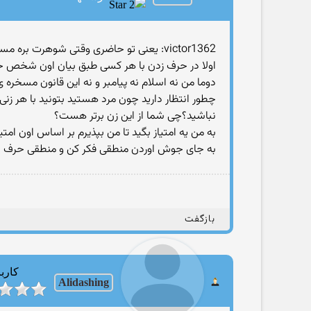
victor1362: یعنی تو حاضری وقتی شوهرت بره مسافرت به من بدی؟!!معنی حرفتو غیر اینه؟!
اولا در حرف زدن با هر کسی طبق بیان اون شخص ح
دوما من نه اسلام نه پیامبر و نه این قانون مسخره
چطور انتظار دارید چون مرد هستید بتونید با هر زن
نباشید؟چی شما از این زن برتر هست؟
به من یه امتیاز بگید تا من بپذیرم بر اساس اون امت
به جای جوش اوردن منطقی فکر کن و منطقی حرف ب
بازگفت
کارب
Alidashing