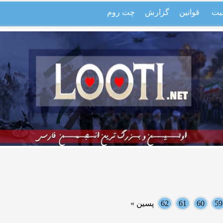
یت
قوانین
گزارش
چت روم
59
60
61
62
پسین »