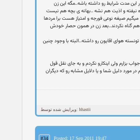
در این مدت شرایط رو داشته باشه..مگه این زن
ه نیفته و اذیت هم نشه ..بهانه ی بچه هم نیست
 میگیم صیغه نوعی فورجه و امتیاز هست برا مردها
م ارتباطی داشته باشند اونم همزمان 99 تا...هم حالشو می برن هم گناه نکردند..بعد زن در همون حصار خودش
ونسته هوای اقایون رو داشته..البته با وجود چنین
واب بزارم ولی اینکارو نکردم و به جای نقل قول
 مورد دلیل شما و یا دلایل مشابه رو که دیگران
ویرایش شده توسط: hhastii
#34
Posted: 17 Sep 2011 19:47