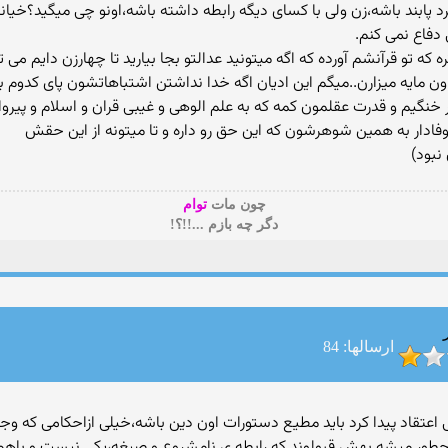
 دفاع نمی كنم.
ون مایه میزارن..میگم این ادیان اگه خدا نداشتن اشتباهاتشون پای كدوم بی
نگیم و قدرت عقلمون كمه كه به علم الوهی و غیبی قران و اسلام و پیرو
 وفادار به همین شوهرشون كه این حق رو داره و تا میتونه از این حقش
نبود)
چون مات
توام
دگر چه بازم ...!!؟!
ارسالها: 84
عتقاد پیدا کرد باید مطیع دستورات اون دین باشه،خیلی ازاحکامی که وجو
 چطور میشه بهش قبولوند که رابطه ی نامشروع و صیغه،یکی نیست و باهم ف