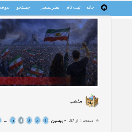
خانه
ثبت نام
نظرسنجی
جستجو
موقع
مذهب
:
« پیشین
1
2
3
4
5
...
صفحه 4 از 62