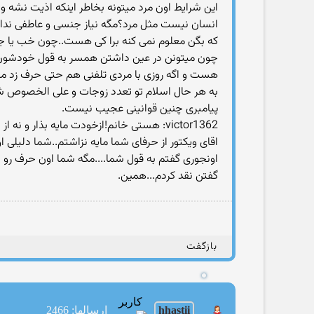
این شرایط اون مرد میتونه بخاطر اینکه اذیت نشه و 
انسان نیست مثل مرد؟مگه نیاز جنسی و عاطفی نداره
که بگن معلوم نمی کنه برا کی هست..چون خب یا جلو
هست و اگه روزی با مردی تلفنی هم حتی حرف زد می
به هر حال اسلام تو تعدد زوجات و علی الخصوص شیعه
پیامبری چنین قوانینی عجیب نیست.
victor1362: هستی خانم!ازخودت مایه بذار و نه از حرف من!!وای از دست تو!
اقای ویکتور از حرفای شما مایه نزاشتم..شما دلیلی 
اونجوری گفتم به قول شما....مگه شما اون حرف رو 
گفتن نقد کردم...همین.
بازگفت
کاربر
hhastii
ارسالها: 2466