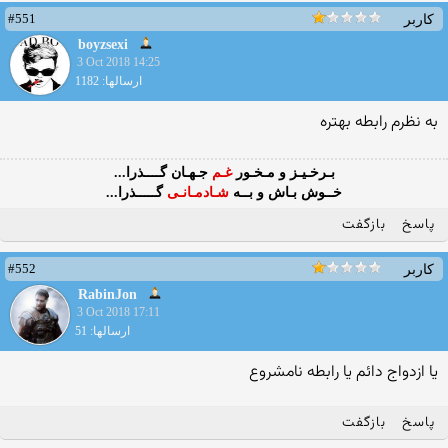
#551
کاربر
boyzsexi
3 Oct 2018 14:25
ارسالها: 1182
به نظرم رابطه بهتره
بـرخـیـز و مـخـور
غـم
جـهـان گــــذرا...
خــوش بـاش و بــه
شـادمـانـی
گـــــذرا...
پاسخ
بازگفت
#552
کاربر
RabinJon
3 Oct 2018 17:11
ارسالها: 51
یا ازدواج دائم یا رابطه نامشروع
پاسخ
بازگفت