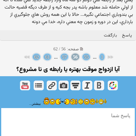
يعني بعد از رابطه نمي دونم دو سه ماه وارد رابطه جديد نمي شده تا اگه
از اولي حامله شد معلوم باشه پدر بجه كيه و از طرف ديگه قضيه حالت
بي بندوباري اجتماعي نگيره... حالا با اين همه روش هاي جلوگيري از
بارداري، اين در دوره و زمون چه معني داره، خدا مي دونه
پاسخ
بازگفت
صفحه: 56 / 62
>>
62
61
...
57
56
55
...
1
<<
آیا ازدواج موقت بهتره یا رابطه ی نا مشروع؟
بیشتر...