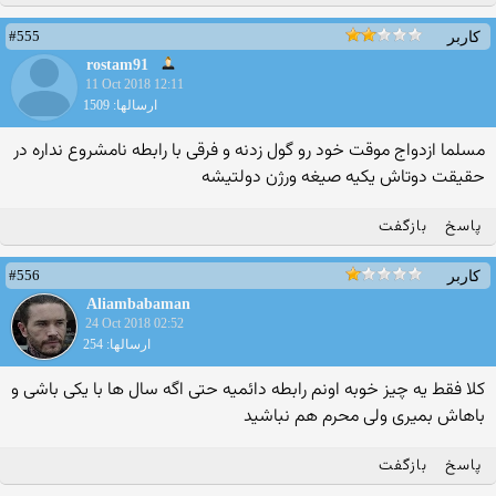
#555
کاربر
rostam91
11 Oct 2018 12:11
ارسالها: 1509
مسلما ازدواج موقت خود رو گول زدنه و فرقی با رابطه نامشروع نداره در
حقیقت دوتاش یکیه صیغه ورژن دولتیشه
پاسخ
بازگفت
#556
کاربر
Aliambabaman
24 Oct 2018 02:52
ارسالها: 254
کلا فقط یه چیز خوبه اونم رابطه دائمیه حتی اگه سال ها با یکی باشی و
باهاش بمیری ولی محرم هم نباشید
پاسخ
بازگفت