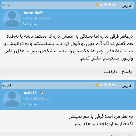
#557
کاربر
baraniio89
6 Nov 2018 12:55
ارسالها: 54
درظاهر فرقی نداره اما بستگی به آدمش داره که معتقد باشه یا نه،قبلا
هم گفتم که اگه آدم دینی رو قبول کرد باید بشناستشه و به قوانینش پا
بند باشه!بعضی چیزاها حکمتش واسه ما مشخص نیس،با عقل ریاضی
وارمون نمیتونیم حلش کنیم.
پاسخ
بازگفت
#558
کاربر
neda18
6 Nov 2018 13:17
ارسالها: 68
به نظر من اصلا فرقی با هم نمیکنن
اگه قرار به ازدواجه باید عقد بشن