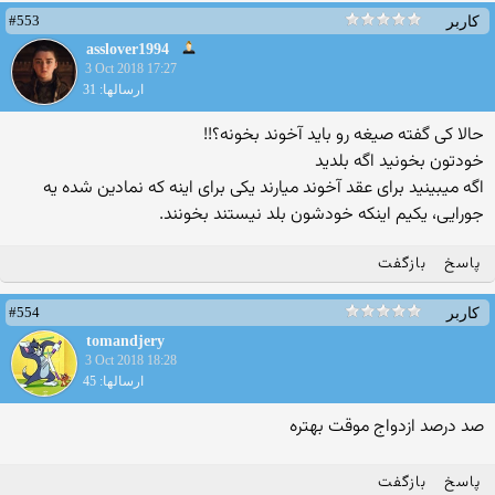
#553
کاربر
asslover1994
3 Oct 2018 17:27
ارسالها: 31
حالا کی گفته صیغه رو باید آخوند بخونه؟!!
خودتون بخونید اگه بلدید
اگه میبینید برای عقد آخوند میارند یکی برای اینه که نمادین شده یه
جورایی، یکیم اینکه خودشون بلد نیستند بخونند.
پاسخ
بازگفت
#554
کاربر
tomandjery
3 Oct 2018 18:28
ارسالها: 45
صد درصد ازدواج موقت بهتره
پاسخ
بازگفت