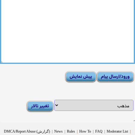
|
Moderator List
|
FAQ
|
How To
|
Rules
|
News
|
DMCA/Report Abuse (گزارش)