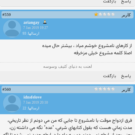
پاسخ
بازگفت
#559
کاربر
ariangay
7 Jan 2019 19:27
ارسالها: 93
از کارهای نامشروع خوشم میاد ، بیشتر حال میده
اصلا کلمه مشروع خیلی مزخرفه
لعنت به دنیای کثیف وسوسه
پاسخ
بازگفت
#560
کاربر
idnsfelove
7 Jan 2019 20:10
ارسالها: 22
فرق ازدواج موقت با نامشروع تا جايي كه من مي دونم از نظر تاريخي،
مدت زماني هست كه بقول كتابهاي شرعي، "عده" نگه مي داشته زن،