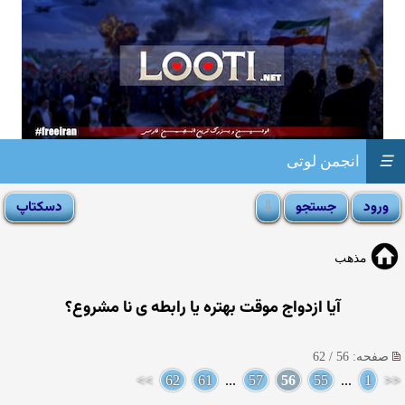
☰
انجمن لوتی
مذهب
آیا ازدواج موقت بهتره یا رابطه ی نا مشروع؟
صفحه: 56 / 62
>>
62
61
...
57
56
55
...
1
<<