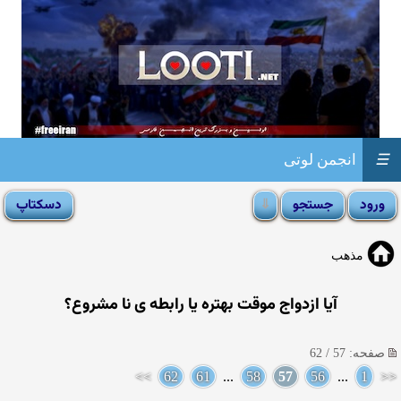
☰
انجمن لوتی
مذهب
آیا ازدواج موقت بهتره یا رابطه ی نا مشروع؟
صفحه: 57 / 62
>>
62
61
...
58
57
56
...
1
<<