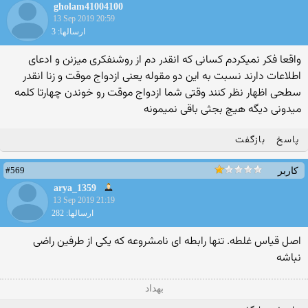
gholam41004100
13 Sep 2019 20:59
ارسالها: 3
واقعا فکر نمیکردم کسانی که انقدر دم از روشنفکری میزنن و ادعای
اطلاعات دارند نسبت به این دو مقوله یعنی ازدواج موقت و زنا انقدر
سطحی اظهار نظر کنند وقتی شما ازدواج موقت رو خوندن چهارتا کلمه
میدونی دیگه هیچ بجثی باقی نمیمونه
پاسخ
بازگفت
#569
کاربر
arya_1359
13 Sep 2019 21:19
ارسالها: 282
اصل قیاس غلطه. تنها رابطه ای نامشروعه که یکی از طرفین راضی
نباشه
بهداد