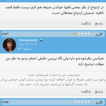
در ازدواج از نظر بعضی فقها خواندن صیغه هم لازم نیست فقط قصد
کافیه. اسمش ازدواج معاطاتی است.
پاسخ
بازگفت
#567
کاربر
Steratulanch
9 Jul 2019 23:06
ارسالها: 465
هرکسی نظرخودشو داره ولی اگه بررسی دقیقی انجام بدیم به نظر من
موقت ترجیح داره
دسترسی من به سایت غیرممکن شده..
وجود من خیلی چیزها به لوتی اضافه کرده بود وبدین ترتیب لوتی خودش رو از
یک نعمت گرانبها و ارزشمند محروم کرد، حیف شد.
پاسخ
بازگفت
#568
کاربر