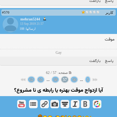
پاسخ
بازگفت
#570
کاربر
mehran5244
13 Sep 2019 21:57
ارسالها: 188
موقت
Gay
پاسخ
بازگفت
صفحه: 57 / 62
>>
62
61
...
58
57
56
...
1
<<
آیا ازدواج موقت بهتره یا رابطه ی نا مشروع؟