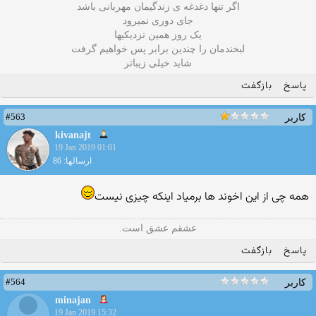
اگر تنها دغدغه ی زندگیمان مهربانی باشد
جای دوری نمیرود
یک روز همین نزدیکیها
لبخندمان را چندین برابر پس خواهیم گرفت
شاید خیلی زیباتر
پاسخ
بازگفت
#563
کاربر
kivanajt
19 Jan 2019 01:01
ارسالها: 86
همه چی از این اخوند ها برمیاد اینکه چیزی نیست
عشقم عشق است.
پاسخ
بازگفت
#564
کاربر
minajan
19 Jan 2019 15:32