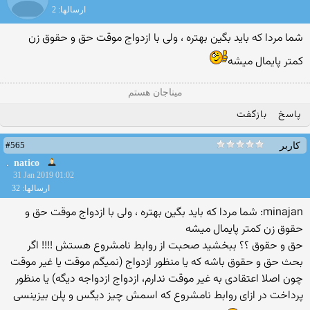
ارسالها: 2
شما مردا که باید بگین بهتره ، ولی با ازدواج موقت حق و حقوق زن
کمتر پایمال میشه
میناجان هستم
پاسخ
بازگفت
#565
کاربر
natico
31 Jan 2019 01:02
ارسالها: 32
minajan: شما مردا که باید بگین بهتره ، ولی با ازدواج موقت حق و
حقوق زن کمتر پایمال میشه
حق و حقوق ؟؟ ببخشید صحبت از روابط نامشروع هستش !!!! اگر
بحث حق و حقوق باشه که یا منظور ازدواج (نمیگم موقت یا غیر موقت
چون اصلا اعتقادی به غیر موقت ندارم، ازدواج ازدواجه دیگه) یا منظور
پرداخت در ازای روابط نامشروع که اسمش چیز دیگس و پلن بیزینسی