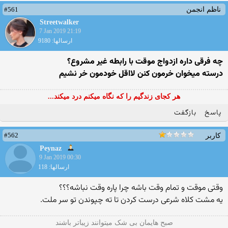
#561
ناظم انجمن
Streetwalker
7 Jan 2019 21:19
ارسالها: 9180
چه فرقی داره ازدواج موقت با رابطه غیر مشروع؟
درسته میخوان خرمون کنن لااقل خودمون خر نشیم
هر کجای زندگیم را که نگاه میکنم درد میکند...
پاسخ
بازگفت
#562
کاربر
Peynaz
9 Jan 2019 00:30
ارسالها: 118
وقتی موقت و تمام وقت باشه چرا پاره وقت نباشه؟؟؟
یه مشت کلاه شرعی درست کردن تا ته چپوندن تو سر ملت.
صبح هایمان بی شک میتوانند زیباتر باشند