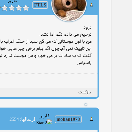
کاربر
FTLS
درود
ترجیح می دادم نگم اما نشد.
من با اون دوستانی که می گن سید از جنگ اعراب با ا
این تاپیک نمی آم.چون اگه بیام برخی چیز هایی خو
گفت که به سادات بر می خوره و من دوست ندارم تو
باسپاس
بازگفت
کاربر
mohan1978
ارسالها: 2554