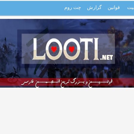
یت
قوانین
گزارش
چت روم