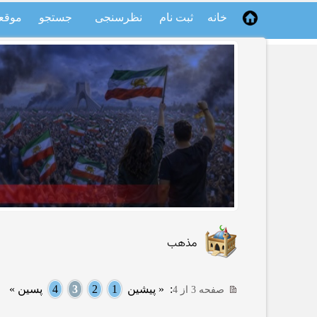
خانه
ثبت نام
نظرسنجی
جستجو
موقع
مذهب
:
« پیشین
1
2
3
4
پسین »
صفحه 3 از 4