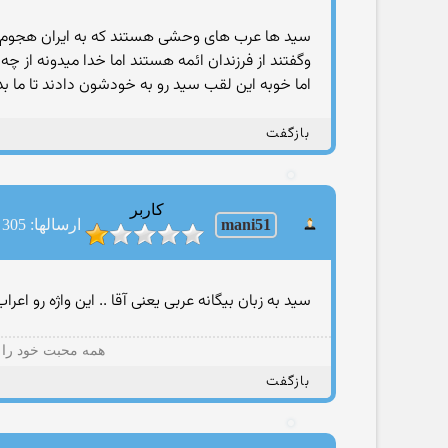
سید ها عرب های وحشی هستند که به ایران هجوم آ
وگفتند از فرزندان ائمه هستند اما خدا میدونه از چ
اما خوبه این لقب سید رو به خودشون دادند تا ما بدونی
بازگفت
کاربر
mani51
ارسالها: 305
سید به زبان بیگانه عربی یعنی آقا .. این واژه رو اع
همه محبت خود را ب
بازگفت