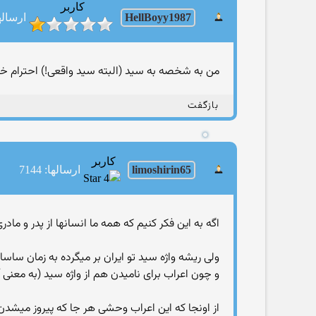
کاربر
HellBoyy1987
ارسالها:
من به شخصه به سید (البته سید واقعی!) احترام خا
بازگفت
کاربر
limoshirin65
ارسالها: 7144
اگه به این فکر کنیم که همه ما انسانها از پدر و ماد
ولی ریشه واژه سید تو ایران بر میگرده به زمان ساسانیان (سال ۶۵۱ میلادی - مطابق با سال ۳۰ هجری قمری) که اعراب به ایران حم
و چون اعراب برای نامیدن هم از واژه سید (به معنی 
از اونجا که این اعراب وحشی هر جا که پیروز میشدن ،