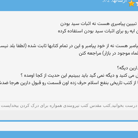
ارسالها: 572
ایه رو برای اثبات سید بودن استفاده کرده
ر بزگ پیامبر هست نه از خود پیامبر و این در تمام کتابها ثابت شده (لطفا بلد ن
ء موجود در بازار) مراجعه کنن
ارین دیگه؟
می کنید و دیگه نمی گید باید ببینیم این حدیث از کجا اومده ؟
 کتب تاریخی بنفع اسلام حرف زده اون قسمت رو قبول دارین هرجا ضدش حر
درست بخوانید,کتب مقدس کتب نیرومندی همواره برای درک کردن بیخدایست