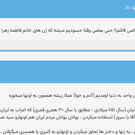
 50
صی قائلم!! حتی بعضی وقتا حسودیم میشه که ژن های خانم فاطمه زهرا تو
ری واحد به دنیا اومدیم (آدم و حوا) عملا ریشه هممون به اونها میخوره
له کردن و تونستن پیروز شن
آقا یا سرور) استفاده میکردن ، یواش یواش مردم ایران هم اونهارو سید ص
 به زنها و دختر ها تجاوز میکردن و اونهارو به کنیزی یا همسری میگرفتن ، ا