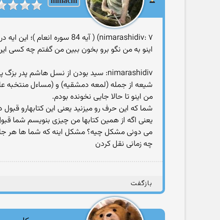
nimachi
nimarashidiv: ۷) ( آیه 84 سوره انعام )؛ این ایه در تبیین پیامبری هست نه اثبات سید بودن
اینو به من نگو برو بخون ببین من گفتم چه کسی این 
nimarashidiv: سید بودن از نسل هاشم پد
شیعه از جمله (لمعه دمشقیه) و (مساءل منتخبه علما
من اینو تا حالا جایی نخونده بودم.
شما که این حرف رو میزنید یعنی این کتابهارو قبول د
یعنی اگه از همین کتابها من چیزی بنویسم شما قبول 
می دونی مشکل چیه؟ مشکل اینه که شما ها هر جا از
چه زمانی نقل کردن
بازگفت