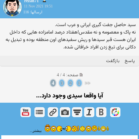
rezah71
11 Nov 2021 19:51
ارسالها: 116
سید حاصل جفت گیری ایرانی و عرب است.
نه پاک و معصومه و نه مقدس!هفتاد درصد امامزاده هایی که داخل
ایران هست قبر سیدها و ریش سفیدهای اون منطقه بوده و تبدیل به
دکانی برای تیغ زدن افراد خرافاتی شده.
پاسخ
بازگفت
صفحه: 4 / 4
4
3
2
1
<<
آیا واقعا سیدی وجود دارد...
بیشتر...