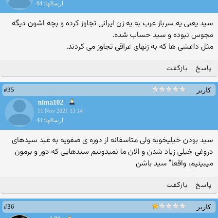
ارسالها: 64
سید یعنی یه سرباز عرب به یه زن ایرانی تجاوز کرده و بچه اشون دیگه
مجوس نبوده و سید حساب شده.
مثل داعشی ها که به زنهای عراقی تجاوز می کردند.
پاسخ
بازگفت
#35
کاربر
nima102
11 Nov 2021 13:14
ارسالها: 43
سید بودن خیلیخوبه ولی متاسفانه از دوره ی صفویه به عبد سیدهای
دروغی خیلی زیاد شدن و الان ما نمیدونیم سیدهایی كه دور و برمون
میبینیم، واقعا" سید باشن
پاسخ
بازگفت
#36
کاربر