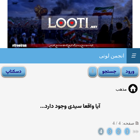
☰
انجمن لوتی
مذهب
آیا واقعا سیدی وجود دارد...
صفحه: 4 / 4
4
3
2
1
<<