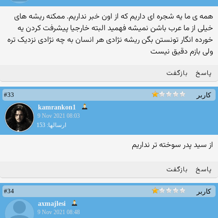
همه ی ما یه شجره ای داریم که از اون خبر نداریم. ممکنه ریشه های
خیلی از ما عرب باشن نمیشه فهمید البته خارجیا پیشرفت کردن یه
خورده انگار تونستن بگن ریشه نژادی هر انسان به چه نژادی نزدیک تره
ولی بازم دقیق نیست
پاسخ
بازگفت
#33
کاربر
kamrankon1
9 Nov 2021 08:03
ارسالها: 153
از سید پدر سوخته تر نداریم
پاسخ
بازگفت
#34
کاربر
axmajlesi
9 Nov 2021 08:48