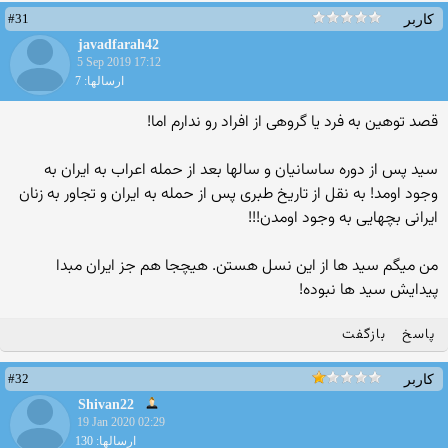
#31
کاربر
javadfarah42
5 Sep 2019 17:12
ارسالها: 7
قصد توهین به فرد یا گروهی از افراد رو ندارم اما!
سید پس از دوره ساسانیان و سالها بعد از حمله اعراب به ایران به
وجود اومد! به نقل از تاریخ طبری پس از حمله به ایران و تجاور به زنان
ایرانی بچهایی به وجود اومدن!!!
من میگم سید ها از این نسل هستن. هیچجا هم جز ایران مبدا
پیدایش سید ها نبوده!
پاسخ
بازگفت
#32
کاربر
Shivan22
19 Jan 2020 02:29
ارسالها: 130