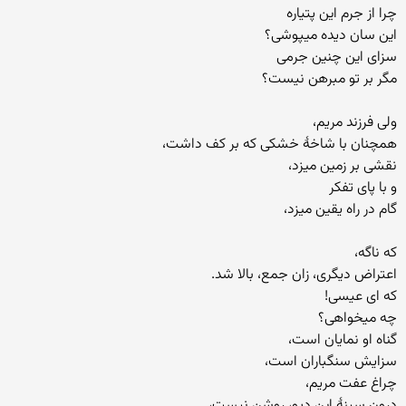
چرا از جرم این پتیاره
این سان دیده میپوشی؟
سزای این چنین جرمی
مگر بر تو مبرهن نیست؟
ولی فرزند مریم،
همچنان با شاخۀ خشکی که بر کف داشت،
نقشی بر زمین میزد،
و با پای تفکر
گام در راه یقین میزد،
که ناگه،
اعتراض دیگری، زان جمع، بالا شد.
که ای عیسی!
چه میخواهی؟
گناه او نمایان است،
سزایش سنگباران است،
چراغ عفت مریم،
درون سینۀ این دیو، روشن نیست،