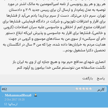
هر روز و هر روز رونویسی از نامه امیرالمومنین به مالک اشتر در مورد
توصیه به عدل زمام‌دار و ارسال آن برای رییس جدید ٢٠٩ و دادستان
تهران. سرم دارد می‌ترکد. دست از سرم بردارید! یادم می‌آید از فشارها
برای اقرار و اعترافات تلوزیونی و شرکت در دادگاه فرمایشی. فشارها برای
اعترافات متنوع اعم از اخلاقی و جاسوسی علیه سران اصلاحات (کروبی
و خاتمی)، فشارها برای اقرار به جاسوسی و پذیرش این‌که ابلاغ دستور
«ام آی سیکس» از سوی من به ستادهای موسوی و کروبی در جهت
هدایت مردم به خیابان‌ها داده شده، چرا که من ۴ سال در انگلستان به
تحصیل دکترا مشغول بودم...
انصاری شهدای مدافع حرم بود و هیچ جنازه ای از وی به ایران باز
نگشت متاسفانه من نتونستم عکس خدا بیامورز رو آپلود کنم
پاسخ
بازگفت
#62
کاربر
MohammadReza0
2 Oct 2017 19:20
ارسالها: 12