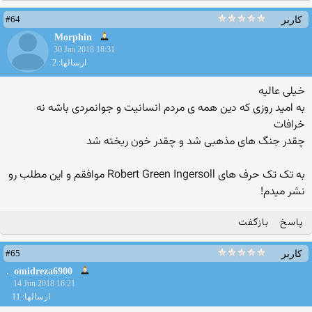
#64
کاربر
Morphin
30 Jan 2018 18:31
ارسالها: 2
خیلی عالیه
به امید روزی که دین همه ی مردم انسانیت و جوانمردی باشه نه
خرافات
چقدر جنگ های مذهبی شد و چقدر خون ریخته شد
به تک تک حرف های Robert Green Ingersoll موافقم و این مطلب رو
نشر میدم!
پاسخ
بازگفت
#65
کاربر
omidreza6900
14 Jun 2018 16:21
ارسالها: 11