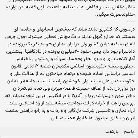
منظر عقلانی بیشتر فکاهی هست تا یه واقعیت الهی که به ادن واراده
خداوندصورت میگیره.
----
درصورتی که کشوری مانند هلند که بیشترین انسانهای و جامعه ای
هستند که خدارو قبول ندارند دادگاههاش تعطیل میشوند.چون جرمی
اتفاق نمیفته دراین کشور.ولی درایران به ازای هرسه نفر یک پرونده در
دادسرا وجود داره یعنی حدود ۲۰میلیون پرونده در دادگاهها .بیشترین
آمار کلاهبرداری و دزدی .فقر وفحسا .اسراف و پولشویی .اختلاس
.چطوری میشه حکومتمون اسلامی مکتبمون شیعه ۱۲امامی .قانون
اساسی براساس اسلام شیعه و درتمام مباحثون دم از عدالت علی و
حکومت عدل علی میزنند ولی خودشون پایبند نیستند.جامعه را به این
روز درآوردن .دم از عفاف حضرت فاطمه میزنن ولی تمام دولتمردان
دختراشون و پسراشون یا در آنریکا یا در انگلیس درس نیخونند.بلاد کفر
.پولش را هم از خزانه دولت پرداخت میشه.نشد از راه اختلاس.نشد
ازراه تجاری و تاسیس شرکت بازرگانی و واردات و به زانو درآمدن صتعت
ایران و بیکاری میلیون ها خانوار.عجب عدالتی.
پاسخ
بازگفت