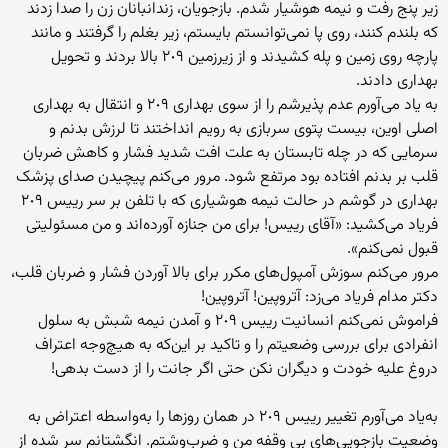
زیر پنج رفت و نیمه هوشیار شدم. بازجویان، زندانبانان زن را صدا زدند
که بلندم کنند، روی پا نمی‌توانستم بایستم، زیر بغلم را گرفتند و مانند
پارچه روی زمین و پله کشیدند و از زیرزمین ٢٠٩ بالا بردند و تحویل
بهداری دادند.
به یاد می‌آورم عدم پذیرشم را از سوی بهداری ٢٠٩ و انتقال به بهداری
اصلی اوین، بیست پتوی سربازی به رویم انداختند تا لرزش بدنم و
سرمایی که در چله تابستان به علت افت شدید فشار و کاهش ضربان
قلب بر بدنم افتاده بود مرتفع شود. مرور می‌کنم پیچیدن صدای پزشک
بهداری در گوشم در حالت نیمه هوشیاری که با تلفن بر سر رییس ٢٠٩
فریاد می‌کشید: «آقای رییس! برای من جنازه آورده‌اند و من مسئولیتی
قبول نمی‌کنم».
مرور می‌کنم سوزش آمپول‌های مکرر برای بالا آوردن فشار و ضربان قلب،
دکتر مدام فریاد می‌زد: آتروپین! آتروپین!
فراموش نمی‌کنم انسانیت رییس ٢٠٩ و آمدن نیمه شبش به سلول
انفرادی برای بررسی وضعیتم را و تاکید بر این‌که به هیچ‌وجه اعتراف
دروغ علیه خودت و دیگران نکن حتی اگر جانت را از دست بدهی!
به‌یاد می‌آورم تغییر رییس ٢٠٩ در همان روزها را به‌واسطه اعتراض به
وضعیت بازجویی‌های بی وقفه من و ضرب‌وشتم. انگشتانم سر شده از