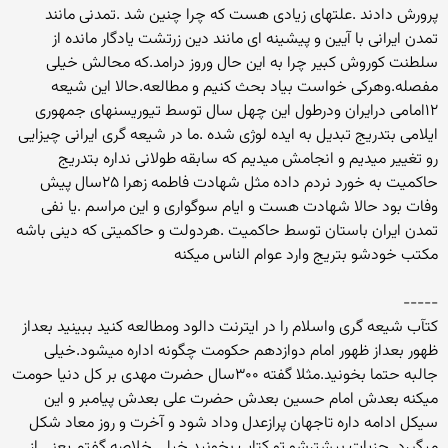
پرورش دادند .علتهای زیادی هست که چرا چنین شد .تمدنی مانند
تمدن ایرانی با آیین و پیشینه ای مانند دین زرتشت یادگار مانده از
سلطنت کوروش کبیر چرا به این حال وروز درامد.که محالش خیلی
مفصله.وهرکی خواست بیاد بحث کنیم و مطالعه.حالا این شیعه
۱۲امامی درایران ودرطول این چهل سال توسط تیوریسنهای جمهوری
ایلامی بتدریج تبدیل به ایده لوژی شده .ما در شیعه گری ایرانی چیزایی
رو تغییر میدیم و انجامش میدیم که سابقه طولانی نداره بتدریج
حاکمیت به خورد نردم داده مثل شهادت فاطمه زهرا ۲۵سال پیش
وفات بود حالا شهادت هست و ایام سوگواری و این مراسم .یا نفی
تمدن ایران باستان توسط حاکمیت .هردولت و حاکمیتی که دینی باشه
مکتب خودشو بتریج وارد عوام الناس میکنه
-----
کتآب شیعه گری واسلام را در ایترنت دالود ومطالعه کنید ببینید بعداز
ظهور بعداز ظهور امام دوازدهم حکومت چگونه اداره میشود.خیلی
جالبه حتما بخونید.مثلا گفته ۳۰۰سال حضرت مهدی بر کل دنیا حومت
میکنه بعدش امام حسین بعدش حضرت علی بعدش پیامبر و این
سیکل ادامه داره تاجهان پرازعدل وداد شود و آخرت و روز معاد شکل
میگیرد .جزیات بیشترشو تو کتاب بخونید خیلی خلاصه گفتم.یعنی از