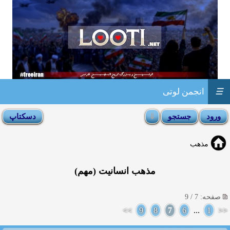
☰
انجمن لوتی
مذهب
مذهب انسانیت (مهم)
صفحه: 7 / 9
>>
9
8
7
6
...
1
<<