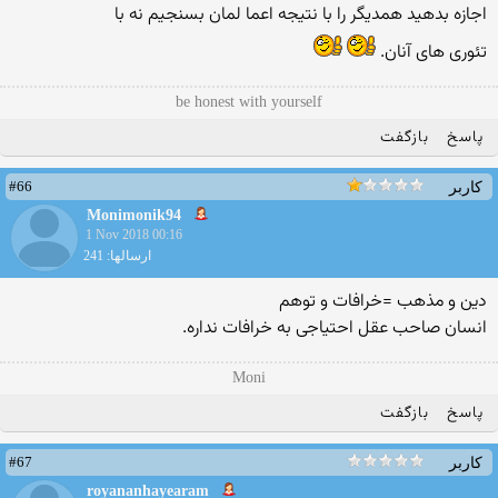
اجازه بدهيد همديگر را با نتيجه اعما لمان بسنجيم نه با
تئوری های آنان.
be honest with yourself
پاسخ
بازگفت
#66
کاربر
Monimonik94
1 Nov 2018 00:16
ارسالها: 241
دین و مذهب =خرافات و توهم
انسان صاحب عقل احتیاجی به خرافات نداره.
Moni
پاسخ
بازگفت
#67
کاربر
royananhayearam