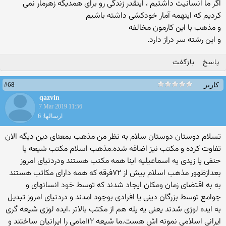
اگر ما انسانیت داشتیم ، اینقدر زندگی رو برای همدیگه زهرمار نمی
کردیم که اینهمه ‏آمار خودکشی داشته باشیم
و مذهب با این کارمون مخالفه
و این رشته سر دراز دارد.‏
پاسخ
بازگفت
#68
کاربر
qazvin
7 Mar 2019 11:56
ارسالها: 6
تسلام دوستان دوستان سلام به نظر من مذهب بمعنای دین دیگه الان
تفاوت کرده و مکتب نیز اضافه شده.مذهب اسلام مکتب شیعه یا
حنفی یا زیدی یه اسماعیلیه اینا همه مکتب هستند ودردنیای امروز
بعدازظهور مذهب اسلام بیش از ۷۲فرقه که همه دارای مکاتب هستند
به به اقتضای زمان ومکان ایجاد شدند که توسط خود انسانهای و
جوامع توسط بزرگان دینی یا افرادی بوجود امدند و دردنیای امروز تبدیل
به ایده لوژی شدند یعنی یه پله هم از مکتب بالاتر .ایده لوزی شیعه گری
ایرانی اسلامی نمونه اش هست.ما شیعه ۱۲امامی را ایرانیان ساختند و