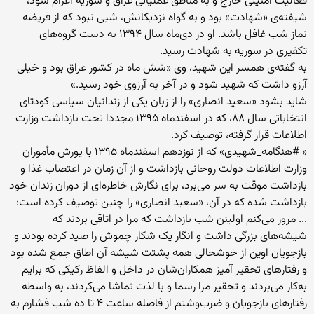
فعالیت امنیتی خارج و به مناطق عملیاتی عراق و سوریه اعزام شود،
شیفته‌ی «شهادت» بود و به گواه نزدیکانش، شبی نبود که از فریضه
نماز شب غافل باشد. او در دی‌ماه سال ۱۳۹۴ به دست گروه‌های
تکفیری در سوریه به شهادت رسید.
به گفته‌ی همسر این شهید، وی «شش ماه در کشور عراق بود و خیلی
آرزو داشت که شهید شود و در آخر به آرزوی خود رسید.»
شاید بشود «سعید انصاری» را از زبان یکی از زندانیان سیاسی کودتای
انتخاباتی سال ۸۸، که در اسفندماه ۱۳۹۵ مجددا تحت بازداشت وزارت
اطلاعات قرار گرفته، توصیف کرد.
« #هنگامه_شهیدی» که از نوزدهم اسفندماه ۱۳۹۵ با یورش مأموران
وزارت اطلاعات دولت روحانی بازداشت و از آن زمان در اعتصاب غذا و
بازداشت موقت به سر می‌برد، برای نگارش خاطره‌ای از دوران زندان خود
بازداشت شده که در آن، «سعید انصاری» را چنین توصیف کرده است:
... مرور می‌کنم اولینن شب بازداشت که مرا در اتاقی بردند که
شیشه‌های بزرگی داشت و انگار یک شکار چموش را صید کرده بودند و
بازجویان اوین از خوشحالی همه پشتت شیشه آن اطاق جمع شده بود
و رفتارهای تحقیر آمیز همکاران‌شان در داخل و الفاظ رکیکی که برایم
به‌کار می‌بردند و تحقیر مرا رسما و با لذت تماشا می‌کردند، به واسطه
رفتارهای بازجویان و ضرب‌وشتم از فاصله ساعت ۴ تا ده شب فشارم به