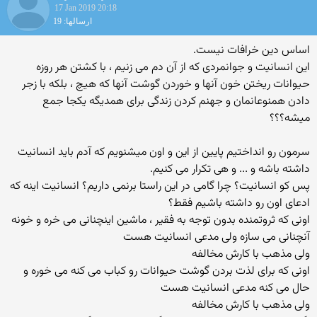
17 Jan 2019 20:18
ارسالها: 19
اساس دین خرافات نیست. ‏
این انسانیت و جوانمردی که از آن دم می زنیم ، با کشتن هر روزه
حیوانات ریختن خون ‏آنها و خوردن گوشت آنها که هیچ ، بلکه با زجر
دادن همنوعانمان و جهنم کردن زندگی ‏برای همدیگه یکجا جمع
میشه؟؟؟
سرمون رو انداختیم پایین از این و اون میشنویم که آدم باید انسانیت
داشته باشه و ... و ‏هی تکرار می کنیم. ‏
پس کو انسانیت؟ چرا گامی در این راستا برنمی داریم؟ انسانیت اینه که
ادعای اون رو ‏داشته باشیم فقط؟
اونی که ثروتمنده بدون توجه به فقیر ، ماشین اینچنانی می خره و خونه
آنچنانی می ‏سازه ولی مدعی انسانیت هست
ولی مذهب با کارش مخالفه
اونی که برای لذت بردن گوشت حیوانات رو کباب می کنه می خوره و
حال می کنه ‏مدعی انسانیت هست
ولی مذهب با کارش مخالفه