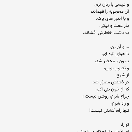
و عیسی با زبان نرم،
آن محجوبه را فهماند،
و با اندرز های پاک،
بذر عفت و نیکی،
به دشت خاطرش افشاند،
... و آن زن،
با هوای تازه ای،
بیرون ز محضر شد،
و تصویر نویی،
از شرع،
در ذهنش مصوّر شد،
که از خون بنی آدم،
چراغ شرع، روشن نیست ؛
و راه شرع،
تنها راه، کشتن نیست!
تو را،
ای ادّعا پرداز احکام مسلمانی،