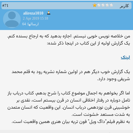
#71
کاربر
alireza1010
2 Apr 2019 15:18
ارسالها: 64
من خلاصه نویس خوبی نیستم. اجازه بدهید که به ارجاع بسنده کنم.
یک گزارش اولیه از این کتاب در اینجا ذکر شده:
لینک
یک گزارش خوب دیگر هم در اولین شماره نشریه رود به قلم محمد
شریفی وجود دارد.
اما اگر بخواهم به اجمال موضوع کتاب را شرح بدهم، کتاب درباب باز
تامل دوباره در رفتار اخلاقی انسان در قرن بیستم است، نقدی بر
خوشبینی قرن نوزدهمی درباب انسان. این واقعیت که انسان متمدن
به شدت مستعد خشونت است.
به نظرم فیلم"داگ ویل" فون تریه بیان هنری همین واقعیت است.