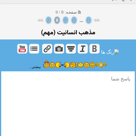
صفحه: 8 / 9
>>
9
8
7
6
...
1
<<
مذهب انسانیت (مهم)
بیشتر...