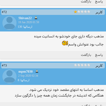
پاسخ
بازگفت
#72
کاربر
Shivan22
19 Jan 2020 01:59
ارسالها: 130
مذهب دیگه داری جای خودشو به انسانیت میده
جالب بود عنوانش واسم
پاسخ
بازگفت
#73
کاربر
mpm7030
2 Sep 2020 02:34
ارسالها: 8
مدهب اساسا به انتهای مقصد خود نزدیک می شود.
هنگامی که اندیشه در جایگشت زمان همه چیز را دگرگون سازد