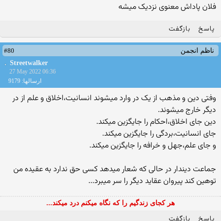
فلان پاداش معنوی نزدیک میشه
پاسخ
بازگفت
#80
ناظم انجمن
Streetwalker
27 May 2022 06:36
ارسالها: 9179
وفتی دین و مذهب از یک در وارد میشوند انسانیت،اخلاق و علم از در
دیگر خارج میشوند.
دین جای اخلاق،احکام را جایگزین میکند.
جای انسانیت،بردگی را جایگزین میکند.
و جای علم،جهل و خرافه را جایگزین میکند.
جماعت دیندار در حالی که شعار میدهد کسی حق ندارد به عقیده من
توهین کند پیروان عقاید دیگر را سر میبرد...
هر کجای زندگیم را که نگاه میکنم درد میکند...
پاسخ
بازگفت