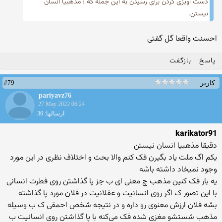
دست آویزی کردن برای رسیدن به این جمله که : مذهبیا انسان
نیستن.
احسنت واقعا گل گفتی
پاسخ
بازگفت
#79
کاربر
pariyavz76
27 May 2022 06:24
ارسالها: 36
karikator91
دقیقا مذهبیا انسان نیستن
یکم اگ ملت یاد بگیرن فک کنم والا بحث و اختلاف نظری در این مورد
وجود نمیخاد داشته باشه
یه بار فک کنین مذهب چ معنی ای ب جز پا گذاشتن روی فطرت انسانی
با این تصور ک اگر روی انسانیت و عقلانیت در فلان مورد پا گذاشته
بشه فلان ارزش معنوی رو داره و در نتیجه شخص احمقی ک ب وسیله
مذهب شستشو مغزی شده فک می‌کنه با پا گذاشتن روی انسانیت ب