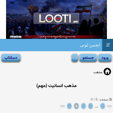
☰
انجمن لوتی
مذهب
مذهب انسانیت (مهم)
صفحه: 8 / 9
>>
9
8
7
6
...
1
<<