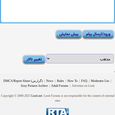
|
Moderator List
|
FAQ
|
How To
|
Rules
|
News
|
DMCA/Report Abuse (گزارش)
Sexy Pictures Archive
|
Adult Forums
|
Advertise on Looti
Copyright © 2009-2025
Looti.net
. Looti Forums is not responsible for the content of external
sites