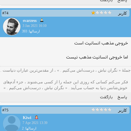
پاسخ
بازگفت
#74
کاربر
svarzess
3 Jan 2021 16:10
ارسالها: 393
خروجی مذهب انسانیت است
اما خروجی انسانیت مذهب نیست
جملۀ « نگران نباش ، درست‌اش می‌کنیم . » ، از مقدس‌ترین عباراتِ دنیاست .
فکر می‌کنم کسانی که روزی این جمله را از کسی می‌شنوند ، جزء آدم‌های
خوش‌شانس دنیا به حساب می‌آیند . « نگران نباش ، درست‌اش می‌کنیم . »
پاسخ
بازگفت
#75
کاربر
Kiwi
7 Apr 2021 13:39
ارسالها: 2