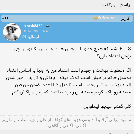
پاسخ
بازگفت
#116
کاربر
Arash8422
31 Jan 2013 16:42
ارسالها: 96
FTLS: شما که هیچ جوری این حس هارو احساس نکردی برا چی
بهش اعتقاد داری؟
اگه منظورت بهشت و جهنم است اعتقاد من به اینها بر اساس اعتقاد
به عدل حاکم بر جهان است که کار نیک = پاداش و کار بد = جیز شدن
البته بهشت بیشتر رحمت است تا عدل FTLS: در ضمن من صورت
مسئله رو پاک نکردم.مسئله ای وجود نداشت که بخوام پاکش کنم.
کلی گفتم خیلیها اینطورین
به امید ایرانی آزاد و آباد بدون هزینه های گزاف از جان و جیب ملت از طریق
آگاهی، آگاهی و آگاهی