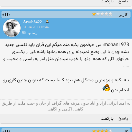
پاسخ
بازگفت
#117
کاربر
Arash8422
31 Jan 2013 16:44
ارسالها: 96
mohan1978: س حرفمون یکیه منم میگم این قران باید تفسیر جدید
بشه چون با این وضع نمیتونه برای همه زمانها باشه غیر از یکسری
حرفهای کلی که همه اونها را خوب میدونن مثل امر به راستی و محبت و
.....
بله یکیه و مهمترین مشکل هم نبود کسانیست که بتونن چنین کاری رو
انجام بدن
به امید ایرانی آزاد و آباد بدون هزینه های گزاف از جان و جیب ملت از طریق
آگاهی، آگاهی و آگاهی
پاسخ
بازگفت
#118
کاربر