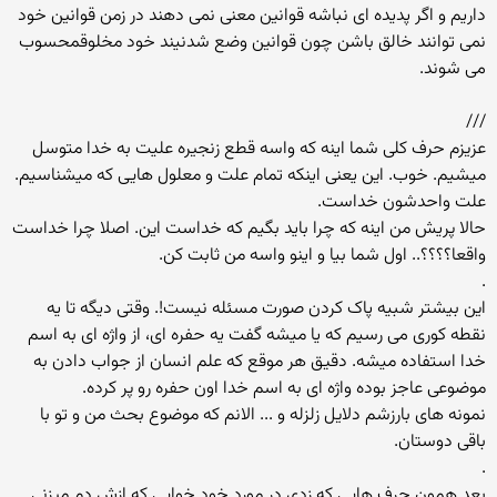
داریم و اگر پدیده ای نباشه قوانین معنی نمی دهند در زمن قوانین خود
نمی توانند خالق باشن چون قوانین وضع شدنیند خود مخلوقمحسوب
می شوند.
///
عزیزم حرف کلی شما اینه که واسه قطع زنجیره علیت به خدا متوسل
میشیم. خوب. این یعنی اینکه تمام علت و معلول هایی که میشناسیم.
علت واحدشون خداست.
حالا پریش من اینه که چرا باید بگیم که خداست این. اصلا چرا خداست
واقعا؟؟؟؟.. اول شما بیا و اینو واسه من ثابت کن.
.
این بیشتر شبیه پاک کردن صورت مسئله نیست!. وقتی دیگه تا یه
نقطه کوری می رسیم که یا میشه گفت یه حفره ای، از واژه ای به اسم
خدا استفاده میشه. دقیق هر موقع که علم انسان از جواب دادن به
موضوعی عاجز بوده واژه ای به اسم خدا اون حفره رو پر کرده.
نمونه های بارزشم دلایل زلزله و ... الانم که موضوع بحث من و تو با
باقی دوستان.
.
بعد همون حرف هایی که زدی در مورد خود خوایی که ازش دم میزنی