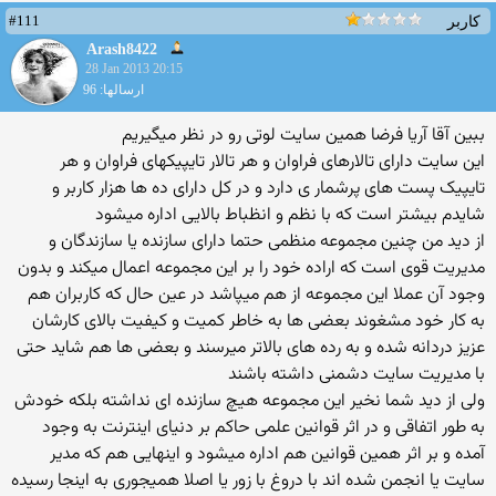
#111
کاربر
Arash8422
28 Jan 2013 20:15
ارسالها: 96
ببین آقا آریا فرضا همین سایت لوتی رو در نظر میگیریم
این سایت دارای تالارهای فراوان و هر تالار تایپیکهای فراوان و هر
تایپیک پست های پرشمار ی دارد و در کل دارای ده ها هزار کاربر و
شایدم بیشتر است که با نظم و انظباط بالایی اداره میشود
از دید من چنین مجموعه منظمی حتما دارای سازنده یا سازندگان و
مدیریت قوی است که اراده خود را بر این مجموعه اعمال میکند و بدون
وجود آن عملا این مجموعه از هم میپاشد در عین حال که کاربران هم
به کار خود مشغوند بعضی ها به خاطر کمیت و کیفیت بالای کارشان
عزیز دردانه شده و به رده های بالاتر میرسند و بعضی ها هم شاید حتی
با مدیریت سایت دشمنی داشته باشند
ولی از دید شما نخیر این مجموعه هیچ سازنده ای نداشته بلکه خودش
به طور اتفاقی و در اثر قوانین علمی حاکم بر دنیای اینترنت به وجود
آمده و بر اثر همین قوانین هم اداره میشود و اینهایی هم که مدیر
سایت یا انجمن شده اند با دروغ با زور یا اصلا همیجوری به اینجا رسیده