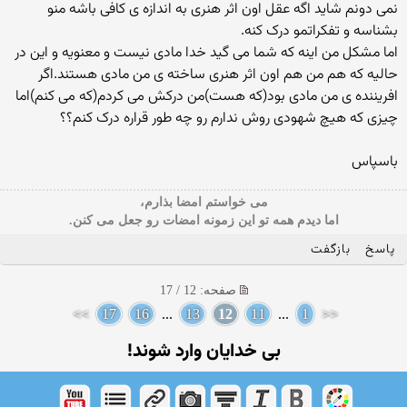
نمی دونم شاید اگه عقل اون اثر هنری به اندازه ی کافی باشه منو
بشناسه و تفکراتمو درک کنه.
اما مشکل من اینه که شما می گید خدا مادی نیست و معنویه و این در
حالیه که هم من هم اون اثر هنری ساخته ی من مادی هستند.اگر
افریننده ی من مادی بود(که هست)من درکش می کردم(که می کنم)اما
چیزی که هیچ شهودی روش ندارم رو چه طور قراره درک کنم؟؟
باسپاس
می خواستم امضا بذارم،
اما دیدم همه تو این زمونه امضات رو جعل می کنن.
پاسخ
بازگفت
صفحه: 12 / 17
>>
17
16
...
13
12
11
...
1
<<
بی خدایان وارد شوند!