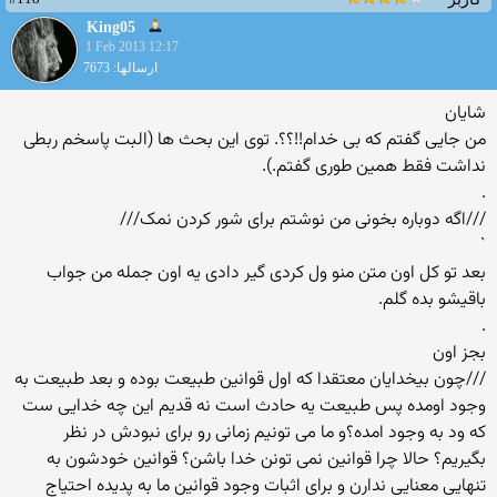
King05
1 Feb 2013 12:17
ارسالها: 7673
شایان
من جایی گفتم که بی خدام!!؟؟. توی این بحث ها (البت پاسخم ربطی
نداشت فقط همین طوری گفتم.).
.
///اگه دوباره بخونی من نوشتم برای شور کردن نمک///
`
بعد تو کل اون متن منو ول کردی گیر دادی یه اون جمله من جواب
باقیشو بده گلم.
.
بجز اون
///چون بیخدایان معتقدا که اول قوانین طبیعت بوده و بعد طبیعت به
وجود اومده پس طبیعت یه حادث است نه قدیم این چه خدایی ست
که ود به وجود امده؟و ما می تونیم زمانی رو برای نبودش در نظر
بگیریم؟ حالا چرا قوانین نمی تونن خدا باشن؟ قوانین خودشون به
تنهایی معنایی ندارن و برای اثبات وجود قوانین ما به پدیده احتیاج