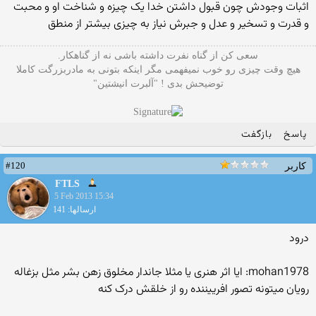
اثبات وجودش چون قبول داشتن خدا یک چیزه و شناخت او و محبت
و قدرت و تسخیر و عدل و جبرش نیاز به چیزی بیشتر از منطق
سعی کن از گناه نفرت داشته باشی نه از گناهکار.
هیچ وقت چیزی رو خوب نمیفهمی مگر اینکه بتونی به مادربزرگت کاملا
توضیحش بدی ! "آلبرت انیشتین"
پاسخ
بازگفت
#120
کاربر
FTLS
5 Feb 2013 15:34
ارسالها: 141
درود
mohan1978: ایا اثر هنری یا مثلا جاندار مخلوق زهن بشر مثل بزغاله
رویان میتونه تصور افرییننده رو از خلقش درک کنه