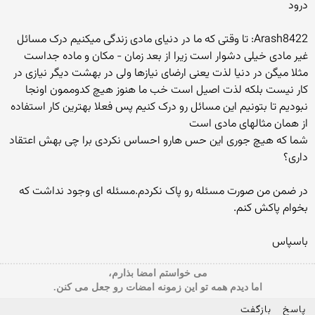
درود
Arash8422: تا وقتی که ما در دنیای مادی زندگی میکنیم درک مسائل
غیر مادی خیلی دشوار است زیرا از بعد زمان - مکان و ماده جداست
مثلا میگن در دنیا لذت یعنی ارضای نیازها ولی در بهشت دیگر نیازی در
کار نیست بلکه لذت اصیل است خب ما هنوز هیچ کدوممون اونجا
نبودیم تا بتونیم این مسائل رو درک کنیم پس فعلا بهترین کار استفاده
از همان مثالهای مادی است
شما که هیچ جوری این حس هارو احساس نکردی برا چی بهش اعتقاد
داری؟
در ضمن من صورت مسئله رو پاک نکردم.مسئله ای وجود نداشت که
بخوام پاکش کنم.
باسپاس
می خواستم امضا بذارم،
اما دیدم همه تو این زمونه امضات رو جعل می کنن.
پاسخ
بازگفت