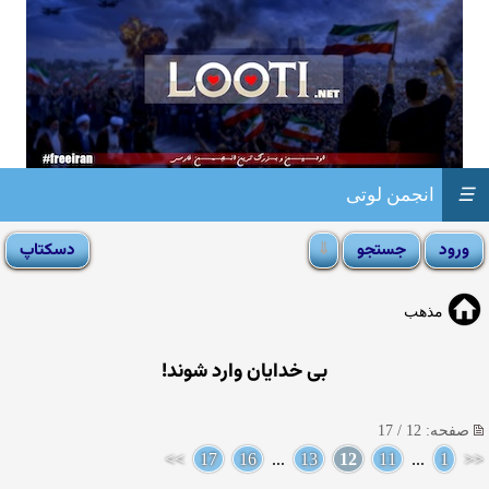
☰
انجمن لوتی
مذهب
بی خدایان وارد شوند!
صفحه: 12 / 17
>>
17
16
...
13
12
11
...
1
<<