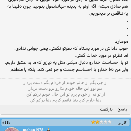
هم صادق میشه، اگه اونو یه پدیده جهانشمول بدونیم چون دقیقا به
یه تناقض بر میخوریم.
.
.
.
موهان.
خوب داداش در مورد پستام که نظرتو نگفتی. یعنی جوابی ندادی.
اما نظرتو در مورد خدات گفتی.
تو با احساست خدا رو دنبال میکنی مثل یه نیازی که ما به عشق داریم.
ولی من نه! خدارو با احساسم جست و جو نمی کنم. بلکه با منطقم!
از چی بگم از حالم خودم از فردام بگم دست بردار
منو توو این حاله خودم بذارو برو دست بردار
از تو نه از خودم پرم تو این حال خوبم ترکم کن
دنیا خارم کرد دنیا قانعم کردم دنیا درکم کن
پاسخ
بازگفت
#119
کاربر
mohan1978