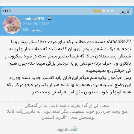
#115
کاربر
mohan1978
29 Jan 2013 23:08
ارسالها: 2554
Arash8422: دسته دوم مطالبی که برای مردم ۱۴۰۰ سال پیش و با
توجه به درک و شعور مردم آن زمان گفته شده که مثلا بیماریها رو به
شیطان ربط میدادن حالا اگه فرضا پیامبر میخواست در مورد میکروب و
باکتری و .. حرف بزنه خودش رو به دردسر بزرگی مینداخته چون هیچ
کی حرفش رو نمیفهمیده
پس حرفمون یکیه منم میگم این قران باید تفسیر جدید بشه چون با
این وضع نمیتونه برای همه زمانها باشه غیر از یکسری حرفهای کلی که
همه اونها را خوب میدونن مثل امر به راستی و محبت و .....
سعی کن از گناه نفرت داشته باشی نه از گناهکار.
هیچ وقت چیزی رو خوب نمیفهمی مگر اینکه بتونی به مادربزرگت کاملا
توضیحش بدی ! "آلبرت انیشتین"