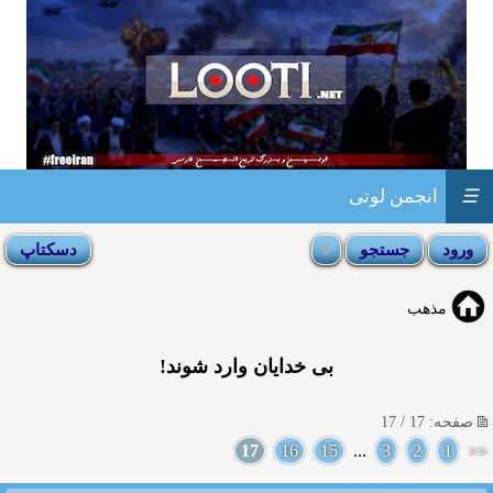
☰
انجمن لوتی
مذهب
بی خدایان وارد شوند!
صفحه: 17 / 17
17
16
15
...
3
2
1
<<