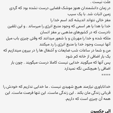
علت نیست .
در زمان دانشمندان هنوز موشک فضایی درست نشده بود که گردی
زمین اثبات شد. با یک سیب
مغز خالی نتواند اندیشه کند اسم خدا را
خدا یا هدا یا هر اسمی که وجود منبع انرژی را میرساند . و این تلقین
نادرست که در کشورهای مذهبی بر مغز انسان
ملکه شده و خدا را مهربان و با شعور میدانند که وقتی چیزی باب میل
آنها نیست وجود خدا یا منبع انرژی را رد میکنند
من و شما در ساعات شب ضایعات و آشغال ها را در بیرون میندازیم که
یک بار اضافی از خانه کم شود
پس آنها که میگویند خدایی نیست کاملا درست میگویند . چون بار
اضافی را هیچکس نگه نمیدارد
====
ﺧﺪﺍﻧﺎﺑﺎﻭﺭﯼ ﻧﯿﺎﺯﻣﻨﺪ ﻫﯿﭻ ﺷﻬﯿﺪﯼ ﻧﯿﺴﺖ . ﻣﺎ ﺧﺪﺍﯾﯽ ﻧﺪﺍﺭﯾﻢ که ﺧﻮﺩﺵ ﺭﺍ
ﻗﺮﺑﺎﻧﯽ ﺯﻧﺪﮔﯽ ﻣﺎﻥ ﺑﮑﻨﺪ . ﺍﯾﻦ ﺯﻧﺪﮔﯽ ﻣﺎﺳﺖ. ﺍﯾﻦ ﺗﻨﻬﺎ ﻓﺮﺻﺖ ﻣﺎﺳﺖ. ﺍﯾﻦ
ﻫﻤﻪ ﺁﻥ ﭼﯿﺰﯼ ﺍﺳﺖ ﮐﻪ ﺩﺍﺭﯾﻢ.
ﺍﻟﯽ ﺟﮑﺴﻮﻥ