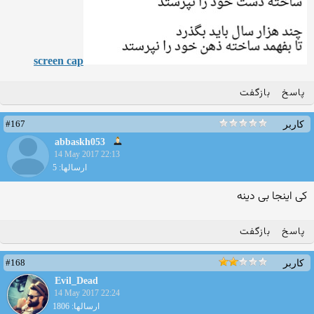
screen cap
پاسخ
بازگفت
#167
کاربر
abbaskh053
14 May 2017 22:13
ارسالها: 5
کی اینجا بی دینه
پاسخ
بازگفت
#168
کاربر
Evil_Dead
14 May 2017 22:24
ارسالها: 1806