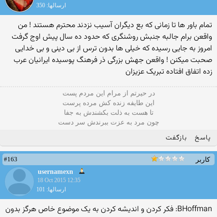
ارسالها: 350
تمام باور ها تا زمانی که بع دیگران آسیب نزدند محترم هستند ! من
واقعن برام جالبه جنبش روشنگری که حدود ده سال پیش اوج گرفت
امروز به جایی رسیده که خیلی ها بدون ترس از بی دینی و بی خدایی
صحبت میکنن ! واقعن جهش بزرگی ذر فرهنگ پوسیده ایرانیان عرب
زده اتفاق افتاده تبریک عزیزان
در حیرتم از مرام این مردم پست
این طایفه زنده کش مرده پرست
تا هست به ذلت بکشندش به جفا
چون مرد به عزت ببرندش سر دست
پاسخ
بازگفت
#163
کاربر
usernamexn
18 Oct 2015 12:35
ارسالها: 101
BHoffman: فکر کردن و اندیشه کردن به یک موضوع خاص هرگز بدون