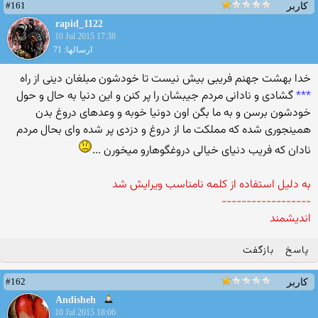
#161
کاربر
rapid_1122
10 Jul 2015 17:38
ارسالها: 71
خدا بهشت جهنم فریبی بیش نیست تا خودشون مبلغان دینی از راه
***
گشادی و نادانی مردم جیبشان را پر کنن و این دنیا به حال و حول
خودشون برسن و به ما بگن اون دونیا خوبه و وعدهای دروغ بدن
همینجوری شده که مملکت ما از دروغ و دزدی پر شده وای بحال مردم
نادان که فریب دنیای خیالی دروغگوهارو میخورن ...
به دلیل استفاده از کلمه نامناسب ویرایش شد
------------------
اندیشمند
پاسخ
بازگفت
#162
کاربر
Andisheh
10 Jul 2015 18:06