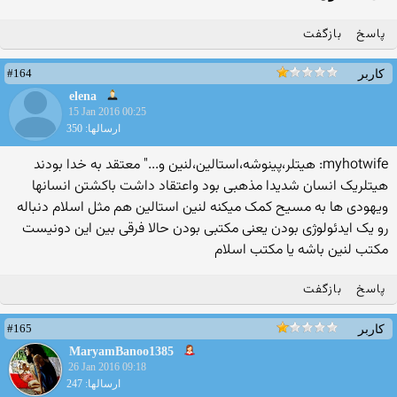
پاسخ
بازگفت
#164
کاربر
elena
15 Jan 2016 00:25
ارسالها: 350
myhotwife: هیتلر،پینوشه،استالین،لنین و..." معتقد به خدا بودند
هیتلریک انسان شدیدا مذهبی بود واعتقاد داشت باکشتن انسانها
ویهودی ها به مسیح کمک میکنه لنین استالین هم مثل اسلام دنباله
رو یک ایدئولوژی بودن یعنی مکتبی بودن حالا فرقی بین این دونیست
مکتب لنین باشه یا مکتب اسلام
پاسخ
بازگفت
#165
کاربر
MaryamBanoo1385
26 Jan 2016 09:18
ارسالها: 247