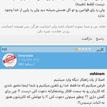
نیست (فقط تلقینه)
ولی رد پای قوانین رو تو كل هستی میشه دید ولی رد پایی از خدا وجود
ندارد
عقاید من و شما میتونه اشتباه باشه ولی انسانیت هرگز, پس همیشه انسانیتت
رو بر عقایدت چیره بکن
پاسخ
بازگفت
#29
کاربر
benyamin
17 Jan 2011 18:51
ارسالها: 1008
oshinam
اصلا از یك راهكار دیگه وارد میشیم
فرض میكنیم كه ما فقط خدا رو تلقین میكنیم و شما اینجا مامور شدی
كه كاربران رو به سمت افكار روشنفكرانه دعوت كنی درست ؟! چی برای
گفتن داری ؟؟ چطور میتونی دعوت كنی ؟! با عواملی كه اكثرشون هنوز
به اثبات نرسیدن؟!