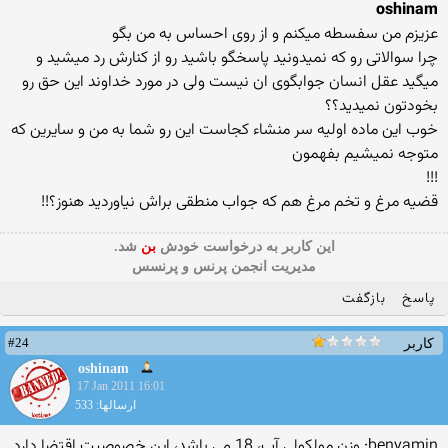
oshinam
عزیزم من سفسطه میکنم و از روی احساس به من بگو
چرا سوالاتی رو که نمیدونید پاسخگو باشید رو از کنارش رد میشید و
میگید عقل انسان جوابگوی ان نیست ولی در مورد خداوند این حق رو
بخودتون نمیدید؟؟
خوب این ماده اولیه سر منشاء کجاست این رو شما به من و سایرین که
متوجه نمیشیم بفهمون
!!!
قضیه مرغ و تخم مرغ هم که جواب منطقی براش نیاوردید هنوز؟!!
این كاربر به درخواست خودش
بن
شد.
مدیریت انجمن پرنس و پرنسس
پاسخ
بازگفت
#24
کاربر
oshinam
17 Jan 2011 16:01
ارسالها: 533
benyamin: وزن مولکولی آب، 18 می باشد، این خصوصیت اقتضا دارد