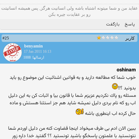
عقاید من و شما میتونه اشتباه باشه ولی انسانیت هرگز, پس همیشه انسانیتت
رو بر عقایدت چیره بکن
پاسخ
بازگفت
#25
کاربر
benyamin
17 Jan 2011 16:13
ارسالها: 1008
oshinam
خوب شما كه مطالعه دارید و به قوانین اشنائیت این موضوع رو باید
بدونید ؟!!
مسئله رو پاك نكردیم عزیزم شما با قانون بیا و اثبات كن به این دلیل
اب رو كه نام بردی دلیل نمیشه شاید هم جز استثنا هستش و ماده
حال كرده اب اینطوری باشه
ببین الان ادم بی طرف میخواد اینجا قضاوت كنه من دلیل اوردم شما
نتونستید با علمتون پاسخگو باشید تونستید ؟؟ گفتید خدا داره زور