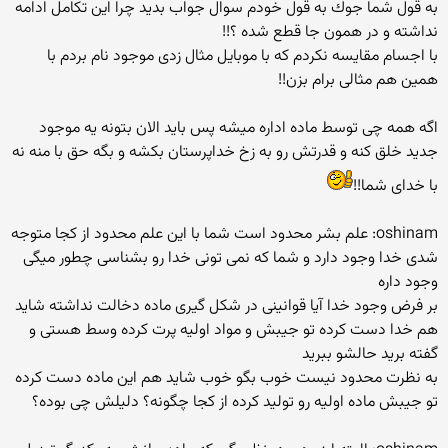
به قول شما جوك به قول خودم سوال جواب بدید چرا این تكامل ادامه
نداشته و در همون جا قطع شده ؟!!
با اجسام مقایسه نكردم كه با موبایل مثال زدی موجود نام بردم با
همین هم مثالی برام بزن!!
اگه همه چی توسط ماده اداره میشه پس باید الان بتونه یه موجود
جدید خلق كنه و قدرتش رو به زخ خداپرستان بكشه و بگه حق با منه نه
با خدای شما!!
oshinam: علم بشر محدود است شما با این علم محدود از كجا متوجه
شدی خدا وجود دارد و شما كه نمی تونی خدا رو بشناسی چطور میگی
وجود داره
بر فرض وجود خدا آیا قوانینی در شكل گیری ماده دخالت نداشته شاید
هم خدا دست كرده تو جیبش و مواد اولیه پرت كرده وسط هستی و
گفته برید حالشو ببرید
به نظرت محدود نیست خوب بگو خوب شاید هم این ماده دست كرده
تو جیبش ماده اولیه رو تولید كرده از كجا چگونه؟ دلیلش چی بوده؟