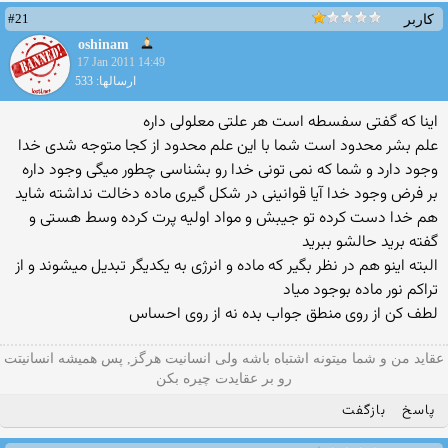
#21
کاربر
oshinam
17 Jan 2011 14:49
ارسالها: 533
اینا كه گفتی سفسطه است هر علتی معلولی داره
علم بشر محدود است شما با این علم محدود از كجا متوجه شدی خدا
وجود دارد و شما كه نمی تونی خدا رو بشناسی چطور میگی وجود داره
بر فرض وجود خدا آیا قوانینی در شكل گیری ماده دخالت نداشته شاید
هم خدا دست كرده تو جیبش و مواد اولیه پرت كرده وسط هستی و
گفته برید حالشو ببرید
البته اینو هم در نظر بگیر كه ماده و انرژی به یكدیگر تبدیل میشوند و از
تراكم نور ماده بوجود میاد
لطف كن از روی منطق جواب بده نه از روی احساس
عقاید من و شما میتونه اشتباه باشه ولی انسانیت هرگز, پس همیشه انسانیتت
رو بر عقایدت چیره بکن
پاسخ
بازگفت