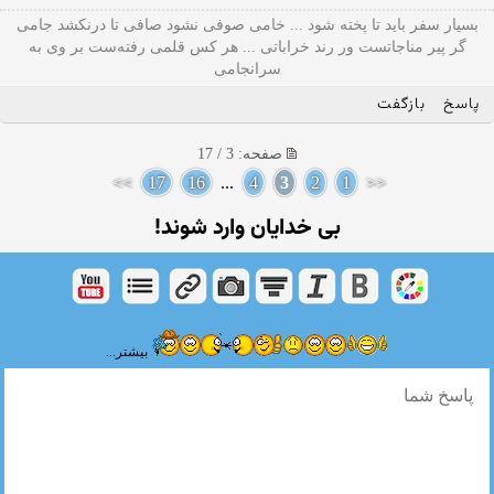
بسیار سفر باید تا پخته شود ... خامی صوفی نشود صافی تا درنکشد جامی
گر پیر مناجاتست ور رند خراباتی ... هر کس قلمی رفته‌ست بر وی به
سرانجامی
پاسخ
بازگفت
صفحه: 3 / 17
>>
17
16
...
4
3
2
1
<<
بی خدایان وارد شوند!
بیشتر...