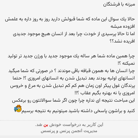
میزنه با فرشتگان
حالا یك سوال این ماده كه شما قبولش دارید روز به روز داره به علمش
افزوده میشه
اما تا حالا پرسیدی از خودت چرا بعد از انسان هیچ موجود جدیدی
افریده نشد؟؟
چرا همین ماده شما هر ساله یك موجود جدید با ورژن جدید تر تولید
نمیكنه ؟!
چرا انسان ها به همون قیافه باقی موندند ؟ در صورتی كه شما میگید
انسانهای اولیه بودند بعد تبدیل شدن به انسانهای امروزی ؟! حتما
پرندگان غول پیكر اون زمان هم كم كم تبدیل شدن به مرغ و خروس
امروزی یا نه بهتره بگیم عقاب ؟!!
این مباحث نتیجه ای نداره چرا چون اگر شما سوالاتتون رو برعكس
كنید و براشون پاسخی داشته باشید میتونیم به نتیجه برسیم
این كاربر به درخواست خودش
بن
شد.
مدیریت انجمن پرنس و پرنسس