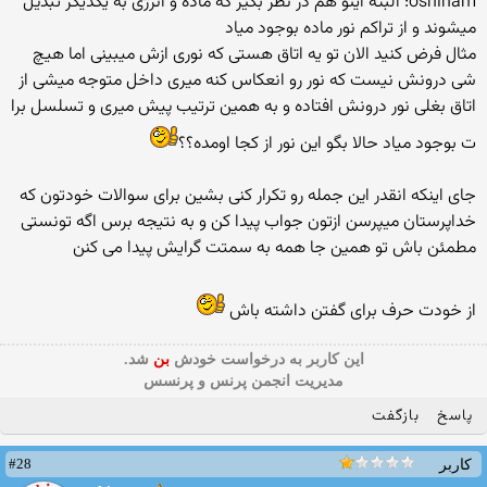
oshinam: البته اینو هم در نظر بگیر كه ماده و انرژی به یكدیگر تبدیل
میشوند و از تراكم نور ماده بوجود میاد
مثال فرض كنید الان تو یه اتاق هستی كه نوری ازش میبینی اما هیچ
شی درونش نیست كه نور رو انعكاس كنه میری داخل متوجه میشی از
اتاق بغلی نور درونش افتاده و به همین ترتیب پیش میری و تسلسل برا
ت بوجود میاد حالا بگو این نور از كجا اومده؟؟
جای اینكه انقدر این جمله رو تكرار كنی بشین برای سوالات خودتون كه
خداپرستان میپرسن ازتون جواب پیدا كن و به نتیجه برس اگه تونستی
مطمئن باش تو همین جا همه به سمتت گرایش پیدا می كنن
از خودت حرف برای گفتن داشته باش
این كاربر به درخواست خودش
بن
شد.
مدیریت انجمن پرنس و پرنسس
پاسخ
بازگفت
#28
کاربر