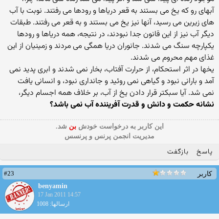
آبهای رو که یخ می بستند به قعر دریاها و رودها می رفتند. نوبت با آب
های زیرین می رسید، آنها نیز یخ می بستند و به قعر می رفتند. طبقات
دیگر آب نیز از این قانون جدا نبودند، در نتیجه، همه دریاها و رودها
یکپارچه سنگ می شدند. جانوران دریا همگی می مردند و زمینیان از این
غذای مهم محروم می شدند.
یخها در اثر استحکام، از حرارت آفتاب، بخار نمی شدند و ابری پدید نمی
آمد و بارانی نبود و گیاهی نمی روئید و جانداری نبود، و انسانی یافت
نمی شد. آیا سبکتر قرار دادن یخ از آب، بر خلاف همه اجسام دیگر،
نشانه حکمت و دانش و قدرت آفریننده آب نمی باشد؟
این كاربر به درخواست خودش
بن
شد.
مدیریت انجمن پرنس و پرنسس
پاسخ
بازگفت
#23
کاربر
benyamin
17 Jan 2011 14:57
ارسالها: 1008