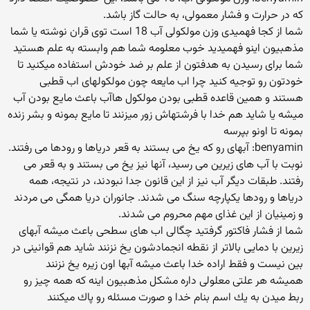
که در حرارت و فشار معمولی، به حالت گاز باشد.
شما از کجا فهمیدی وزن مولکولی آب 18 است توی قران نوشته یا شما
مذهبیون اینو فهمیدید خوب معلومه شما هم وابسته به علم هستید
شما برای رسیدن به هدفتون از علم بر ضد خودش استفاده میکنید تا
خودتون رو توجیه کنید چرا اب مایعه چون مولکولهای اب قطبی
هستند و همین قاعده قطبی بودن مولکول هاآب باعث مایع بودن آب
میشه یا شاید هم خدا با فرشتهاش زور میزنند تا مایع بمونه و بشر زنده
بمونه تا اونو بپرسه
benyamin: آبهای رو که یخ می بستند به قعر دریاها و رودها می رفتند.
نوبت با آب های زیرین می رسید، آنها نیز یخ می بستند و به قعر می
رفتند. طبقات دیگر آب نیز از این قانون جدا نبودند، در نتیجه، همه
دریاها و رودها یکپارچه سنگ می شدند. جانوران دریا همگی می مردند
و زمینیان از این غذای مهم محروم می شدند.
شما از فشار فاكتور گرفتید چگالی اب های سطحی باعث میشه آبهای
زیرین با دمایی بالاتر از نقطه انجمادشون یخ نزنند شاید هم قوانینی در
بین نیست و فقط اراده خدا باعث میشه آبها اون زیره یخ نزنند
همیشه هر علتی معلولی داره مشكل مذهبیون اینه كه همه چیز رو
ربط میدن به یك اسم بنام خدا و صورت مسئله رو پاك میكنند