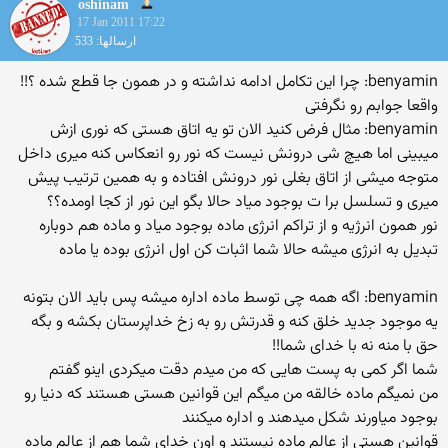
oshinam
17 Jan 2011 17:22
ارسالها: 533
benyamin: چرا این تكامل ادامه نداشته و در همون جا قطع شده ؟!!
واقعا جوابم رو نگرفتی
benyamin: مثال فرض كنید الان تو یه اتاق هستی كه نوری ازش
میبینی اما هیچ شی درونش نیست كه نور رو انعكاس كنه میری داخل
متوجه میشی از اتاق بغلی نور درونش افتاده و به همین ترتیب پیش
میری و تسلسل برا ت بوجود میاد حالا بگو این نور از كجا اومده؟؟
نور همون انرژیه و از تراكم انرژی ماده بوجود میاد و ماده هم دوباره
تبدیل به انرژی میشه حالا شما اثبات كن اول انرژی بوده یا ماده
benyamin: اگه همه چی توسط ماده اداره میشه پس باید الان بتونه
یه موجود جدید خلق كنه و قدرتش رو به زخ خداپرستان بكشه و بگه
حق با منه نه با خدای شما!!
شما اگر كمی به پست هایی كه من میدم دقت میكردی اینو گفتم
من نمیگم ماده خالقه من میگم این قوانین هستی هستند كه دنیا رو
بوجود میاورند شكل میدهند و اداره میكنند
قوانین هستی از عالم ماده نیستند و اون خدای شما هم از عالم ماده