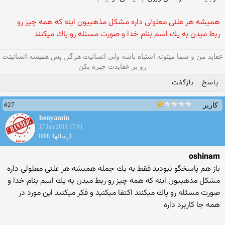
همیشه هر علتی معلولی داره مشكل مذهبیون اینه كه همه چیز رو
ربط میدن به یك اسم بنام خدا و صورت مسئله رو پاك میكنند
عقاید من و شما میتونه اشتباه باشه ولی انسانیت هرگز, پس همیشه انسانیتت
رو بر عقایدت چیره بکن
پاسخ
بازگفت
#27
کاربر
benyamin
17 Jan 2011 17:01
ارسالها: 1008
oshinam
باز هم پاسخگو نبودید فقط به یك جمله همیشه هر علتی معلولی داره
مشكل مذهبیون اینه كه همه چیز رو ربط میدن به یك اسم بنام خدا و
صورت مسئله رو پاك میكنند اكتفا میكنید و فكر میكنید این مورد در
همه جا كاربرد داره