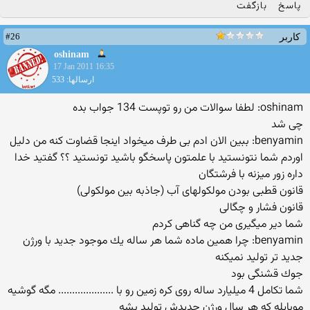
پاسخ
بازگفت
#26
کاربر
oshinam
17 Jan 2011 16:35
ارسالها: 533
oshinam: لطفا سوالات من رو توپست 134 جواب بده
چی شد
benyamin: ببین الان ادم بی طرف میخواد اینجا قضاوت كنه من دلیل
اوردم شما نتونستید با علمتون پاسخگو باشید تونستید ؟؟ گفتید خدا
داره زور میزنه با فرشتگان
قانون قطبی بودن مولكولهای آب (جاذبه بین مولكولی)
قانون فشار و چگالی
شما دیر میگیری من چه گناهی كردم
benyamin: چرا همین ماده شما هر ساله یك موجود جدید با ورژن
جدید تر تولید نمیكنه
جوك قشنگی بود
شما تكامل 4 میلیارد ساله روی كره زمین رو با .................... مگه گوشیه
موبایله كه هر سال ورژن جدیدش تولید بشه