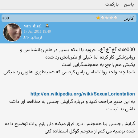
پاسخ
بازگفت
#30
کاربر
van_dizel
17 Jan 2011 19:40
ارسالها: 376
axe000: آخ آخ آخ....فروید با اینكه بسیار در علم روانشناسی و
روانپزشكی كار كرده اما خیلی از نظریاتش رد شده
یكیش هم راجع به همجنسگرایی است
شما چند واحد روانشناسی پاس كردسی كه همینطوری هلوپی رد میكنی
http://en.wikipedia.org/wiki/Sexual_orientation
به این منبع مراجعه كنید و درباره گرایش جنسی یه مطالعه ای داشه
باشی بد نیست
گرایش جنسی بیا همجنس بازی فرق میكنه ولی بازم برات توضیح داده
شده توصیه می كنم از مترجم گوگل استفاده كنی