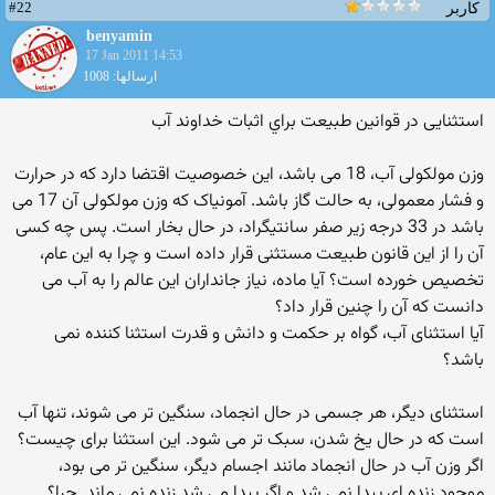
#22
کاربر
benyamin
17 Jan 2011 14:53
ارسالها: 1008
استثنایی در قوانین طبیعت براي اثبات خداوند آب
وزن مولکولی آب، 18 می باشد، این خصوصیت اقتضا دارد که در حرارت
و فشار معمولی، به حالت گاز باشد. آمونیاک که وزن مولکولی آن 17 می
باشد در 33 درجه زیر صفر سانتیگراد، در حال بخار است. پس چه کسی
آن را از این قانون طبیعت مستثنی قرار داده است و چرا به این عام،
تخصیص خورده است؟ آیا ماده، نیاز جانداران این عالم را به آب می
دانست که آن را چنین قرار داد؟
آیا استثنای آب، گواه بر حکمت و دانش و قدرت استثنا کننده نمی
باشد؟
استثنای دیگر، هر جسمی در حال انجماد، سنگین تر می شوند، تنها آب
است که در حال یخ شدن، سبک تر می شود. این استثنا برای چیست؟
اگر وزن آب در حال انجماد مانند اجسام دیگر، سنگین تر می بود،
موجود زنده ای پیدا نمی شد و اگر پیدا می شد زنده نمی ماند. چرا؟