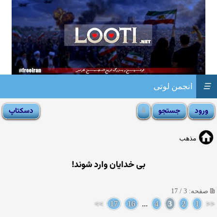
☰
انجمن لوتی
مذهب
بی خدایان وارد شوند!
صفحه: 3 / 17
>>
17
16
...
4
3
2
1
<<