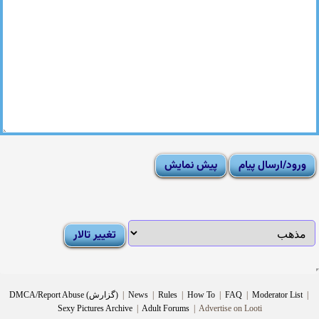
|
Moderator List
|
FAQ
|
How To
|
Rules
|
News
|
DMCA/Report Abuse (گزارش)
Sexy Pictures Archive
|
Adult Forums
|
Advertise on Looti