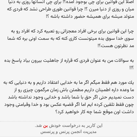
اصلا این قوانین برای چی بوجود امده؟! برای چی انسانها روزی به دنیا
میان و روزی از دنیا میرن ؟! چرا قوانین طوری طراحی نشد كه فردی كه
متولد میشه برای همیشه حضور داشته باشه ؟!
چرا این قوانین برای برخی افراد معجزاتی رو تعبیه كرد كه افراد رو به
سوی خدا سوق بده میتونست كاری كنه كه به سمت اونی بره كه شما
مد نظرتون هست؟!
به سوالات من به عنوان فردی كه قراره از جاهلیت بیرون بیاد پاسخ بده
؟!!
یك مورد هم فقط میگم اگر ما به خدایی اعتقاد داریم و به دنیایی كه به
ما وعده داره اطمینان داریم مطمئن باش زمان مرگمون چیزی رو از
دست نمیدیم حتی اگر حق با شما باشد و خدایی وجود نداشته باشد
چون فقط تلقین كرده ایم اما اگر قضیه عكس بود و خدا وقیامتی وجود
داشت اون موقع شما چه كار خواهید كرد؟
این كاربر به درخواست خودش
بن
شد.
مدیریت انجمن پرنس و پرنسس