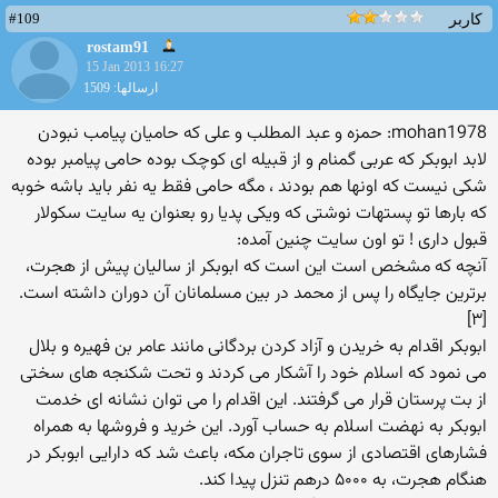
#109
کاربر
rostam91
15 Jan 2013 16:27
ارسالها: 1509
mohan1978: حمزه و عبد المطلب و علی که حامیان پیامب نبودن
لابد ابوبکر که عربی گمنام و از قبیله ای کوچک بوده حامی پیامبر بوده
شکی نیست که اونها هم بودند ، مگه حامی فقط یه نفر باید باشه خوبه
که بارها تو پستهات نوشتی که ویکی پدیا رو بعنوان یه سایت سکولار
قبول داری ! تو اون سایت چنین آمده:
آنچه که مشخص است این است که ابوبکر از سالیان پیش از هجرت،
برترین جایگاه را پس از محمد در بین مسلمانان آن دوران داشته است.
[۳]
ابوبکر اقدام به خریدن و آزاد کردن بردگانی مانند عامر بن فهیره و بلال
می نمود که اسلام خود را آشکار می کردند و تحت شکنجه های سختی
از بت پرستان قرار می گرفتند. این اقدام را می توان نشانه ای خدمت
ابوبکر به نهضت اسلام به حساب آورد. این خرید و فروشها به همراه
فشارهای اقتصادی از سوی تاجران مکه، باعث شد که دارایی ابوبکر در
هنگام هجرت، به ۵۰۰۰ درهم تنزل پیدا کند.