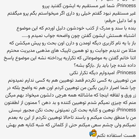
Princess: شما غیر مستقیم به ایشون گفتید پررو
غیر مستقیم نبود گفتم خیلی رو داری اگر میخواستم بگم پرو میگفتم
و اما دلیل حرفم:
بنده با سند و مدرک از کتب خودشون دلیل اوردم که این موضوع
اشتباه هستش ایشون گفتن چون واضحه جواب نمیدم و.....
باز با یه نام کاربری دیگه اومدن و دارن اون بحث رو پیش میکشن که
مثلا من ندیدم جوابت رو تو همین تاپیک های مذهبی مدیریت محترم
اتنا خانم گفتن به موضوعاتی که تکراریه پرداخته نشه این موضوع پاسخ
داده شده چرا باید باز .بازگو بشه؟
Princess: امیدوارم دیگه تکرار نکنی
من توهیینی به کسی نکردم قصد توهیین هم به کسی ندارم نمیدونم
چرا شما اصرار دارین بگین من توهیین کردم اون هم نه واضح بلکه در
زر ورق و لفافه اینجا که ماشالله همه هرچی دلشون میخواد بهم میگن
منم که چیزی نمیگم شدم توهیین کننده و بد دهن ؟ ممنون از لطفتون
Princess: توهین و کنایه بحث کن نمیتونی بحث نکن مجبور نیستی
من با منطق بحث میکنم و باسند تاحالا توهیین نکردم از این به بعدم
نمیکنم ولی چشم سعی میکنم حتی از کلماتی که شبه کنایه هم بهش
هست استفاده نکنم