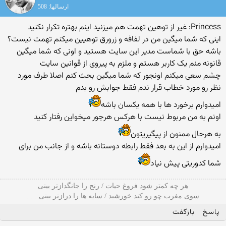
ارسالها: 508
Princess: غیر از توهین تهمت هم میزنید اینم بهتره تکرار نکنید
اینی که شما میگین من در لفافه و زرورق توهیین میکنم تهمت نیست؟
باشه حق با شماست مدیر این سایت هستید و اونی که شما میگین
قانونه منم یک کاربر هستم و ملزم به پیروی از قوانین سایت
چشم سعی میکنم اونجور که شما میگین بحث کنم اصلا طرف مورد
نظر رو مورد خطاب قرار ندم فقط جوابش رو بدم
امیدوارم برخورد ها با همه یکسان باشه
اونم به من مربوط نیست با هرکس هرجور میخواین رفتار کنید
به هرحال ممنون از پیگیریتون
امیدوارم از این به بعد فقط رابطه دوستانه باشه و از جانب من برای
شما کدوریتی پیش نیاد
هر چه کمتر شود فروغ حیات / رنج را جانگدازتر بینی
سوی مغرب چو رو کند خورشید / سایه ها را درازتر بینی . . .
پاسخ
بازگفت