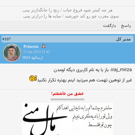
هر چه کمتر شود فروغ حیات / رنج را جانگدازتر بینی
سوی مغرب چو رو کند خورشید / سایه ها را درازتر بینی . . .
پاسخ
بازگفت
#107
مدیر کل
Princess
15 Jan 2013 15:45
ارسالها: 9924
iraj_mirza: باز با یه نام کاربری دیگه اومدن
غیر از توهین تهمت هم میزنید اینم بهتره تکرار نکنید
عشق من عاشقتم!
≈≈≈≈≈≈≈≈≈≈≈≈≈≈