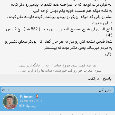
ایه قران برات اوردم که به صراحت عدم تقدم به پیامبر رو ذکر کرده
یه نکته دیگه هم هست خوبه یکم بهش توجه کنی.
تمام روایاتی که میگه ابوبکر رو پیامبر پیشنماز کرده عایشه نقل کرده .
در این حدیث
فتح البارى في شرح صحيح البخاري ، ابن حجر ( 852 هـ ) ، ج 2 ، ص
145 .
شما قیچی نشده اش رو بیار به هر حال گفته که ابوبکر صدای تکبیر رو
به مردم میرساند یعنی مکبر بوده نه پیشنماز
اوکی
هر چه کمتر شود فروغ حیات / رنج را جانگدازتر بینی
سوی مغرب چو رو کند خورشید / سایه ها را درازتر بینی . . .
پاسخ
بازگفت
#105
مدیر کل
Princess
15 Jan 2013 15:11
ارسالها: 9924