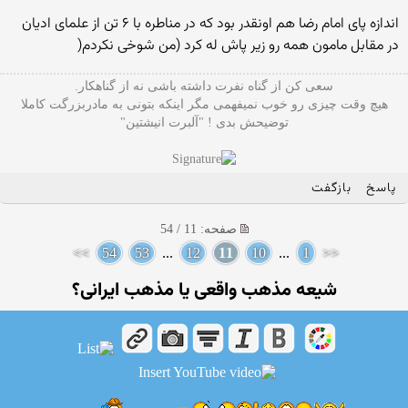
اندازه پای امام رضا هم اونقدر بود که در مناطره با ۶ تن از علمای ادیان
در مقابل مامون همه رو زیر پاش له کرد (من شوخی نکردم(
سعی کن از گناه نفرت داشته باشی نه از گناهکار.
هیچ وقت چیزی رو خوب نمیفهمی مگر اینکه بتونی به مادربزرگت کاملا
توضیحش بدی ! "آلبرت انیشتین"
پاسخ
بازگفت
صفحه: 11 / 54
>>
54
53
...
12
11
10
...
1
<<
شیعه مذهب واقعی یا مذهب ایرانی؟