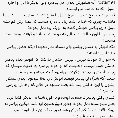
rostam91: آیه منظورش بدون اذن پیامبره ولی ابوبکر با اذن و اجازه
رسول الله به امامت می ایستاد!
قبلا برات توضیح دادم با شرح کامل با منبع که نتونستی جواب بدی اما
ماشالله چیزی که خدا به شما زیاد داده رو هست که عمرا ازش کم بشه
قبول داری پیامبر خودش گفته به ابوبکر بره نماز بخونه؟
پس چرا با اون حالش در حالی که دو نفر زیر بغلاشو گرفته بودند اومد
مسجد؟
مگه ابوبکر به دستور پیامبر وای نستاد نماز بخونه؟دیگه حضور پیامبر
چه دلیلی داشته؟
یه سوال از خودت بپرس , بپرس احتمال نداشته که ابوبکر دیده پیامبر
حالش خوب نیست دخترشم که تو خونه پیامبره یه حدیث میسازه که
پیامبر ابوبکر رو پیشنماز کرده و پیامبرم فوت میکنه و من میشم
خلیفه(که شد) ولی پیامبر فهمید ابوبکر داره نماز میخونه بدون دستور
ایشون با اون حالش بلند شد رفت مسجد در حالی که پاهاش رو زمین
میکشید ؟
انسان وقتی پیامبر تا مسجد اومده و به قول شما به ابوبکر اقتدا کرده
یعنی میتونسته نماز بخونه چطور طبق همون ایه شما میگین پیامبر به
ابوبکر اقتدا کرده؟یکم فکر کن همینجور حرف نزن برای ابوبکر میخوای
مقام بسازی به چه قیمتی؟