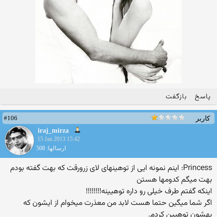
پاسخ
بازگفت
#106
کاربر
iraj_mirza
15 Jan 2013 15:42
ارسالها: 508
Princess: اینم نمونه ایی از توهینهای لای زرورقت که بهت گفته بودم
بهت میگم کدومها هستن
اینکه گفتم طرف خیلی رو داره توهیینه!!!!!!!!
اگر شما میگین حتما هست لابد من معذرت میخوام از ایشون که
بهشون توهیین کردم.