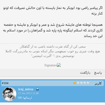
اگر پیامبر راضی بود ابوبکر به نماز بایسته با اون حالش نمیرفت که اونو
کنار بزنه
همینجا توطئه های عایشه شروع شد و عمر و ابوبکر و عایشه و حفصه
کاری کردند که اسلام اینگونه پاره پاره شد و گمراهان را در مورد اسلام به
این حد رساند
سعی کن از گناه نفرت داشته باشی نه از گناهکار.
هیچ وقت چیزی رو خوب نمیفهمی مگر اینکه بتونی به مادربزرگت کاملا
توضیحش بدی ! "آلبرت انیشتین"
پاسخ
بازگفت
#104
کاربر
iraj_mirza
15 Jan 2013 11:48
ارسالها: 508