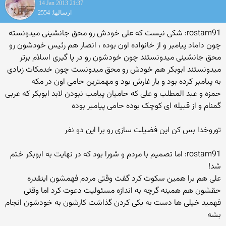
14 Jan 2013 21:37
ارسالها: 2554
rostam91: شکی نیست که علی خودش رو محق جانشینی میدونسته
چون داماد پیامبر و از خانواده اون بوده ، انصار هم رئیس خودشون رو
محق جانشینی میدونستند چون خودشون رو در پا گیری اسلام برتر
میدونستند ابوبکر هم خودش رو محق میدونست چون خدمکات زیادی
به پیامبر کرده بود و یار غارش بود و مهمترین حامی اون در مکه
حمزه و عبد المطلب و علی که حامیان پیامب نبودن لابد ابوبکر که عربی
گمنام و از قبیله ای کوچک بوده حامی پیامبر بوده
توروخدا بس کن این فضیلت سازی رو برا این دو نفر
rostam91: اما تصمیم با مردم و شورا بود که در نهایت به ابوبکر ختم
شد!
علی هم برا همین سکوت کرد گفت وقتی مردم فهمشون اینقدره
حقشون هم همینه گرچه به اندازه مسئولیت دعوت کرد اما وقتی
فهمید خیلی ها دست به یکی کردن گذاشت کارشون به خودشون انجام
بشه