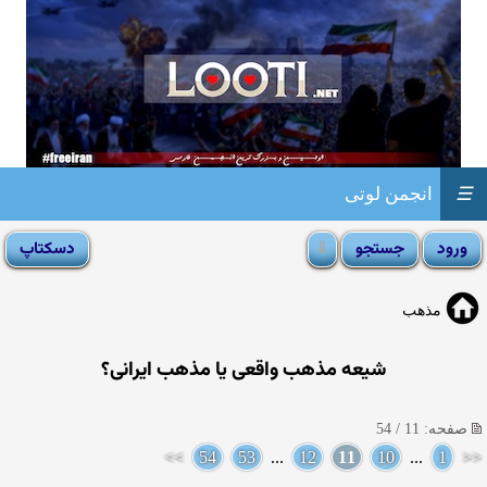
☰
انجمن لوتی
مذهب
شیعه مذهب واقعی یا مذهب ایرانی؟
صفحه: 11 / 54
>>
54
53
...
12
11
10
...
1
<<