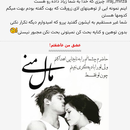
iraj_mirza: چیزی که خدا به شما زیاد داده رو هست
اینم نمونه ایی از توهینهای لای زرورقت که بهت گفته بودم بهت میگم
کدومها هستن
شما غیر مستقیم به ایشون گفتید پررو که امیدوارم دیگه تکرار نکنی
بدون توهین و کنایه بحث کن نمیتونی بحث نکن مجبور نیستی
عشق من عاشقتم!
≈≈≈≈≈≈≈≈≈≈≈≈≈≈