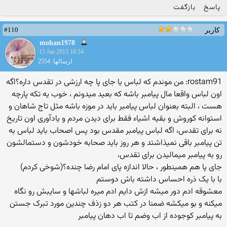
پاسخ
بازگفت
#110
کاربر
mohan1978
15 Jan 2013 16:34
ارسالها: 2554
rostam91: من موندم که لباس یا جای پا چه ارزشی در تقدس داره؟اگه
اون لباس واقعا مال پیامبر باشه که بعید میدونم ، خوب یه تکه پارچه
هست ، البته بعنوان لباس پیامبر باید در موزه باشه مثل تاج شاهان و
استوانه کوروش و بقیه اشیاء فقط برای دیدن مردم و یادآوری اون تاریخ
نه برای تقدس، اگه لباس پیامبر مقدس بود پس اصحاب باید لباس به
تن پیامبر باقی نمیذاشتد و هر روز باید صحابه خودشون و دستمالشون
رو به پیامبر میمالیدن برای تقدس،
جای پا هم همینطور ، حالا اندازه پای امام رضا چنده؟(شوخی کردم)
با با یک ذره احساس داشته باش دوستم
معشوقه ادم دور میشه ازش دایم ادم میره لباشها و سایبش رو نگاه
میکنه و بو میکشه ضمنا در کتب هر دو زذف چندین مورد تبرک جستن
به پیامبر کوجوده از اب وضم تا اب دهان پیامبر