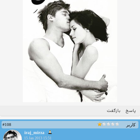
پاسخ
بازگفت
#108
کاربر
iraj_mirza
15 Jan 2013 15:51