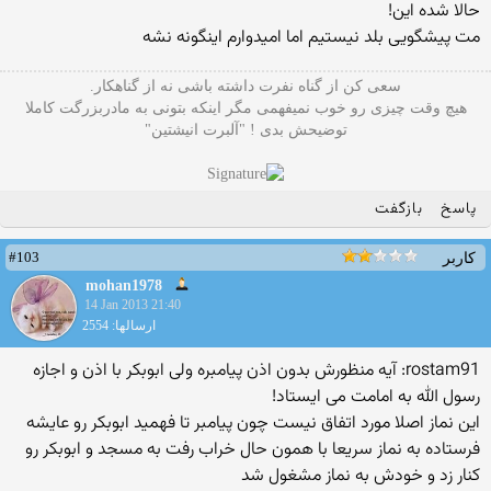
حالا شده این!
مت پیشگویی بلد نیستیم اما امیدوارم اینگونه نشه
سعی کن از گناه نفرت داشته باشی نه از گناهکار.
هیچ وقت چیزی رو خوب نمیفهمی مگر اینکه بتونی به مادربزرگت کاملا
توضیحش بدی ! "آلبرت انیشتین"
پاسخ
بازگفت
#103
کاربر
mohan1978
14 Jan 2013 21:40
ارسالها: 2554
rostam91: آیه منظورش بدون اذن پیامبره ولی ابوبکر با اذن و اجازه
رسول الله به امامت می ایستاد!
این نماز اصلا مورد اتفاق نیست چون پیامبر تا فهمید ابوبکر رو عایشه
فرستاده به نماز سریعا با همون حال خراب رفت به مسجد و ابوبکر رو
کنار زد و خودش به نماز مشغول شد