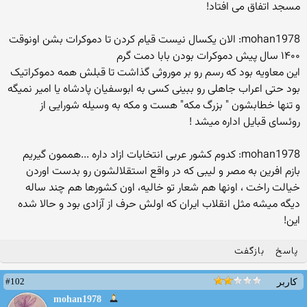
مسجد اتفاق می افتاد!
mohan1978: الان یکسال نیست قیام کردن تا دموکرات بشن اونوقت
۱۴۰۰ سال پیش دموکرات بودن بابا دمت گرم
این معاویه بود که رسم رو بر موروثی گذاشت تا قبلش همه دموکراتیک
بود حتی اعراب جاهلی رو ببینی کسی به ابوسفیان پادشاه یا امیر نمیگه
و تنها خطابشون " بزرگ مکه" هست و مکه به وسیله شورایی از
روئسای قبایل اداره میشد !
mohan1978: کدوم کشور عربی انتخابات ازاد داره ...هممون گیریم
بازم افرین به مصر و لیبی که در واقع استقلالشون رو بدست اوردن
خیالت راخت ، اونها هم شعار تو خالیه، اون کشورها هم چند ساله
دیگه میشه مثل انقلاب ایران که اولش حرف از آزادی بود و حالا شده
این!
پاسخ
بازگفت
#102
کاربر
mohan1978