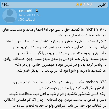
#101
کاربر
rostam91
14 Jan 2013 17:53
ارسالها: 1509
mohan1978: ما گفتیم حق با علی بود اما اجماع مردم و سیاست های
عمر باعث خلافت ابوبکر وعمر شد
شکی نیست که علی خودش رو محق جانشینی میدونسته چون داماد
پیامبر و از خانواده اون بوده ، انصار هم رئیس خودشون رو محق
جانشینی میدونستند چون خودشون رو در پا گیری اسلام برتر
میدونستند ابوبکر هم خودش رو محق میدونست چون خدمکات زیادی
به پیامبر کرده بود و یار غارش بود و مهمترین حامی اون در مکه
اما تصمیم با مردم و شورا بود که در نهایت به ابوبکر ختم شد!
mohan1978: مگر کسی شمشیر کشید و مخالفت کرد یا علی و
اولادش مگر قیام کردن یا مشکلی درست کردن
اینکه کسی شمشیر نکشید و قیام نکرد و اهل بیت مخالفت نکردند
دلیل واضحی بر درست بودن اون انتخابه ، چون اگر کوچکترین اشکالی
در انتخاب بود حد اقل باید اعتراضی ولو در حد یه تجمع ساده در