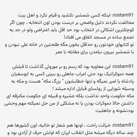
rostam91: اینکه کسی شمشیر نکشید و قیام نکرد و اهل بیت
مخالفت نکردند دلیل واضحی بر درست بودن اون انتخابه ، چون اگر
کوچکترین اشکالی در انتخاب بود حد اقل باید اعتراضی ولو در حد یه
تجمع ساده در مسجد اتفاق می افتاد!
تو کتابهای خودتون رو حداقل بخون مگه طلحتین در خانه علی نبودن و
با شمشیر بیرون نیامدن برای مقابله با عمر
rostam91: این معاویه بود که رسم رو بر موروثی گذاشت تا قبلش
همه دموکراتیک بود حتی اعراب جاهلی رو ببینی کسی به ابوسفیان
پادشاه یا امیر نمیگه و تنها خطابشون " بزرگ مکه" هست و مکه به
وسیله شورایی از روئسای قبایل اداره میشد !
مکه حکومت واحد نداشت بلکه عشیره و قبیله ای جکومت مکنزقه ای
داشتن حالا دموکرات بودن یا نه مشکلی از من حل نمیکنه مهم وحشی
بودنشونه و جاهلیت
rostam91: خیالت راخت ، اونها هم شعار تو خالیه، اون کشورها هم
چند ساله دیگه میشه مثل انقلاب ایران که اولش حرف از آزادی بود و