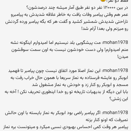
فقط دو نفر؟
در بین ۱۲۰۰۰۰ نفر دو نفر طبق آمار میشه چند درصدشون؟
عمر هم وقتی پیامبر وفات یافت به خاطر علاقه شدیدش به پیامبرو
ناراحتی شدیدش شمشیر کشید و گفت هر که بگه پیامبر ورده گردنش
رو میزنم ولی بعدا آرام شد!
mohan1978: مت پیشگویی بلد نیستیم اما امیدوارم اینگونه نشه
منم امیدوارم! ولی دست خودشون نیست به اون سمت سوقشون
میدن!
mohan1978: این نماز اصلا مورد اتفاق نیست چون پیامبر تا فهمید
ابوبکر رو عایشه فرستاده به نماز سریعا با همون حال خراب رفت به
مسجد و ابوبکر رو کنار زد و خودش به نماز مشغول شد
بابا این دیگه از بدیهیات تاریخه تو رو خدا اینطوری تحریف نکن ! آخه به
این زشتی؟
mohan1978: اگر پیامبر راضی بود ابوبکر به نماز بایسته با اون حالش
نمیرفت که اونو کنار بزنه
پیامبر هر وقت کمی احساس بهبودی نسبی میکرد و میتونست بره نماز