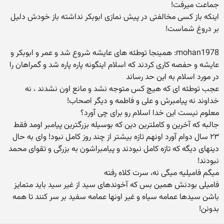
جماعت میرفت!
اینکه باز کسی مخالفتی در پیش نمازی ابوبکر نداشته باز خودش دلیل
بر دروغ شماست!
mohan1978: همینجا توطئه های عایشه شروع شد و عمر و ابوبکر و
عایشه و حفصه کاری کردند که اسلام اینگونه پاره پاره شد و گمراهان را
در مورد اسلام به این حد رساند
عجب توطئه ای که هیچ کس متوجه نشد و مانع اون نشدند ، نه
خداوند نه پیامبرش و علی و فاطمه و دیگر اصحاب!
معلوم نیست این خدا اسلام رو برای چی آورد؟
جالبه که آخرین و کاملترین دین که بوسیله بزرگترین پیامبر اومد فقط
۲۳ سال دوام آورد اونهم تازه بیشتر از چند روز کامل نبود! وای به حال
دینهای دیگه که تازه کامل نبودند و پیامبراشون به بزرگی و تقوای محمد
نبودند!
میگم فامیلیه میگی نه، سرت کلاه رفته
فامیلی بودنش همین بس که آخوندهای سید از غیر سید باید متمایز
باشن سیدها عمامه سیاه و غیر اونها عمامه سفید بر سر کنند تا همه
بدونن!