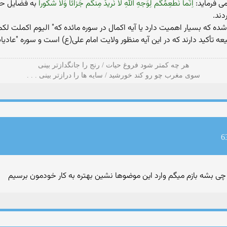
ی فرماید:
اِنَّما نُطعِمُکُم لِوَجهِ اللهِ لا نُریدُ مِنکُم جَزائاً وَلا شَکوراً
به فضایل حض
دند.
ه که بسیار اهمیت دارد یا آیه اکمال در سوره مائده که" الیوم اکملت ل
عه تأکید دارند که در این آیه منظور ولایت امام علی(ع) است و سوره "عاد
هر چه کمتر شود فروغ حیات / رنج را جانگدازتر بینی
سوی مغرب چو رو کند خورشید / سایه ها را درازتر بینی . . .
چی بشه بازم میگم وارد این موضوها نشین بهتره به کار خودمون برسیم