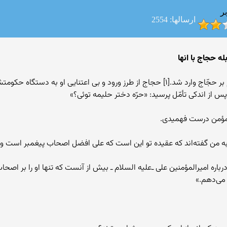
ر
ارسالها: 2554
ه حجاج با انها
«حرّه» دختر«حلیمه سعدیّه» از شیر زنان صدر اسلام بر حجّاج وارد شد.[۱] حجاج از طرز ور
 از اندکی تأمّل پرسید: «حرّه دختر حلیمه توئی؟»
ر مؤمن درست فهمیدی.
 من گفته‌اند که عقیده تو این است که علی افضل اصحاب پیغمبر است و تو ع
اره امیرالمؤمنین علی ـ‌علیه السلام ـ بیش از آنست که تنها او را بر اصحاب 
 می‌دهم.»