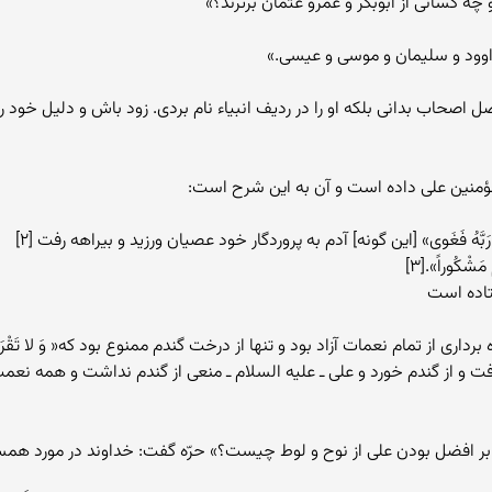
 کسانی از ابوبکر و عمرو عثمان برترند؟»
داوود و سلیمان و موسی و عیسی.»
ل اصحاب بدانی بلکه او را در ردیف انبیاء نام بردی. زود باش و دلیل خود را
لمؤمنین علی داده است و آن به این شرح است:
بَّهُ فَغَوى» [این گونه] آدم به پروردگار خود عصیان ورزید و بیراهه رفت [۲]
ْکُوراً».[۳]
اده است
فت و از گندم خورد و علی ـ علیه السلام ـ منعی از گندم نداشت و همه نعمت‌
و بر افضل بودن علی از نوح و لوط چیست؟» حرّه گفت: خداوند در مورد همسر