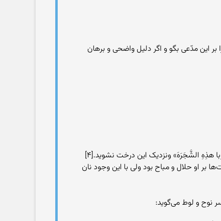
 بر این مدّعی بگو و اگر دلیل واضحی و برهان
آدم از همه نعمت‌های بهشتی مستفید بود و در بهره برداری از تمام نعمات آزاد بود و تنها از درخت گندم ممنوع بود که« وَ لا تَقْرَبا هذِهِ الشَّجَرَهَ» ونزدیک این درخت نشوید.[۴]
ها بر او حلال و مباح بود ولی با این وجود نان
 نوح و لوط می‌گوید: