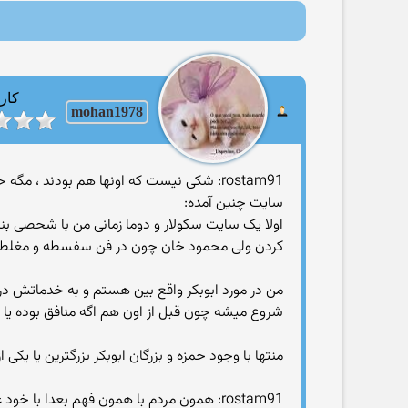
کارب
mohan1978
rostam91: شکی نیست که اونها هم بودند ، م
سایت چنین آمده:
اولا یک سایت سکولار و دوما زمانی من با شحصی بنام 
کردن ولی محمود خان چون در فن سفسطه و مغلطه است
من در مورد ابوبکر واقع بین هستم و به خدماتش در
شروع میشه چون قبل از اون هم اگه منافق بوده ی
منتها با وجود حمزه و بزرگان ابوبکر بزرگترین یا یکی
rostam91: همون مردم با همون فهم بعدا با خود علی بیعت کردند!