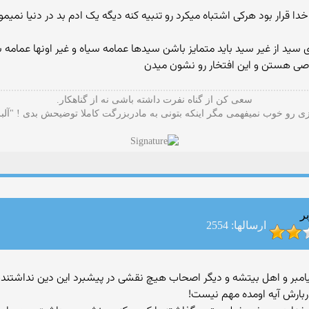
ه خدا قرار بود هرکی اشتباه میکرد رو تنبیه کنه دیگه یک ادم بد در دنیا ن
 خاصی هستن و این افتخار رو نشون میدن
سعی کن از گناه نفرت داشته باشی نه از گناهکار.
 رو خوب نمیفهمی مگر اینکه بتونی به مادربزرگت کاملا توضیحش بدی ! "آلب
ر
ارسالها: 2554
تص پیامبر و اهل بیتشه و دیگر اصحاب هیچ نقشی در پیشبرد این دین نداشتن
ربارش آیه اومده مهم نیست!