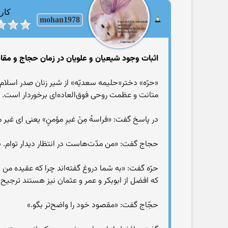
کارب
mohan1978
اثبات وجود شیعیان و علویان در زمان حجاج و مقابل
متانت و عظمت روحی فوق‌العاده‌ای برخوردار است. پس
در پاسخ گفت: «فراسهُ مِنْ غیرِ مؤمنٍ» یعنی ای غی
حجاج گفت: «من مدّت‌هاست در انتظار دیدار توام. به
حرّه گفت: «به شما دروغ گفته‌اند چرا که عقیده من درب
که افضل از ابوبکر و عمر و عثمان نیز هستند ترجیح
حجّاج گفت: «مقصود خود را واضح‌تر بگو.»