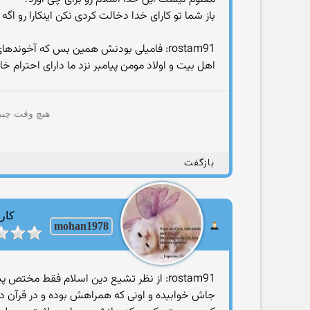
باز شما تو کارای خدا دخالت کردی نکن اینکارا رو اگ
rostam91: فامیلی بودنش همین بس که آخوندهای سید از غیر سید باید متمایز باشن سیدها عمامه سیاه و غیر اونها عمامه سفید بر سر کنند تا همه بدونن!
اهل بیت و اولاد مومن پیامبر نزد ما دارای احترام
هیچ وقت چیزی
بازگفت
کارب
mohan1978
rostam91: از نظر تشیع دین اسلام فقط مخ
جاش خوابیده و اونی که همراهش بوده و در قرآن د