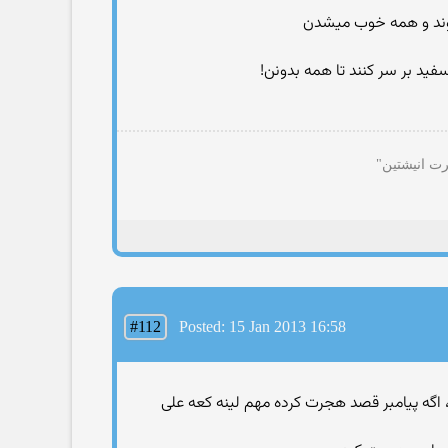
میموند و همه خوب میشدن
رت انیشتین"
#112
Posted: 15 Jan 2013 16:58
د، اگه پیامبر قصد هجرت کرده مهم لینه کعه علی