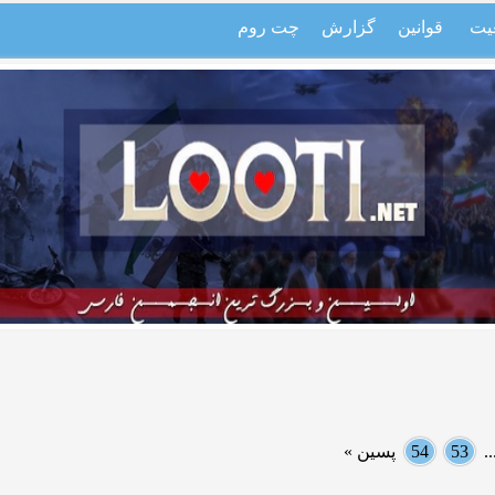
یت
قوانین
گزارش
چت روم
.
53
54
پسین »