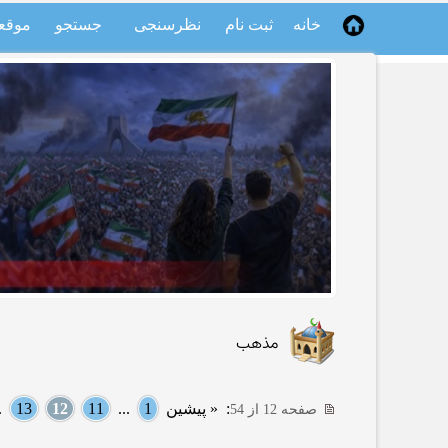
خانه
ثبت نام
نظرسنجی
جستجو
موقع
مذهب
:
« پیشین
1
...
11
12
13
..
صفحه 12 از 54