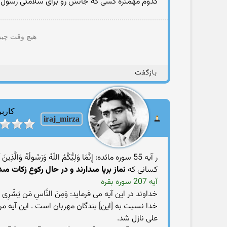
کدوم مهمتره کسی که جانش رو برای سلامتی رسول 
هیچ وقت چیزی
بازگفت
کاربر
iraj_mirza
ر آیه 55 سوره مائده: إِنَّمَا وَلِیُّکُمُ اللّهُ وَرَسُولُهُ وَالَّذِینَ آمَنُواْ الَّذِینَ یُقِیمُونَ الصَّلاَةَ وَیُؤْتُونَ الزَّکَاةَ وَهُمْ رَاکِعُونَ؛
کسانى که
نماز برپا مى‏دارند و در حال رکوع زکات مى‏
آیه 207 سوره بقره
خداوند در این آیه می فرماید: وَمِنَ النَّاسِ مَن یَشْرِی 
خدا نسبت به [این] بندگان مهربان است . این آیه مر
علی نازل شد.