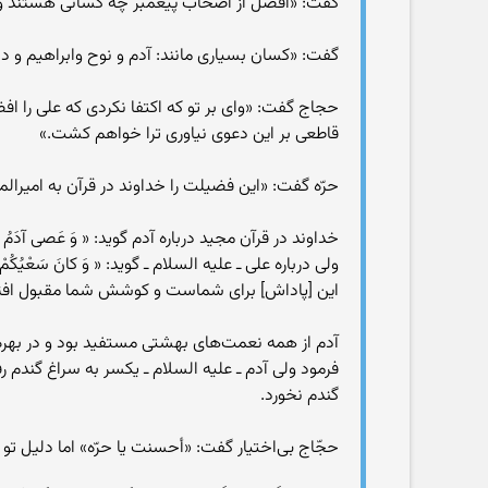
گفت: «افضل از اصحاب پیغمبر چه کسانی هستند و چه
گفت: «کسان بسیاری مانند: آدم و نوح وابراهیم و 
حجاج گفت: «وای بر تو که اکتفا نکردی که علی را افض
قاطعی بر این دعوی نیاوری ترا خواهم کشت.»
حرّه گفت: «این فضیلت را خداوند در قرآن به امیرا
خداوند در قرآن مجید درباره آدم گوید: « وَ عَصى آدَمُ رَ
ولی درباره علی ـ علیه السلام ـ گوید: « وَ کانَ سَعْیُکُمْ مَش
این [پاداش] براى شماست و کوشش شما مقبول افت
فرمود ولی آدم ـ علیه السلام ـ یکسر به سراغ گندم ر
گندم نخورد.
حجّاج بی‌اختیار گفت: «أحسنت یا حرّه» اما دلیل ت