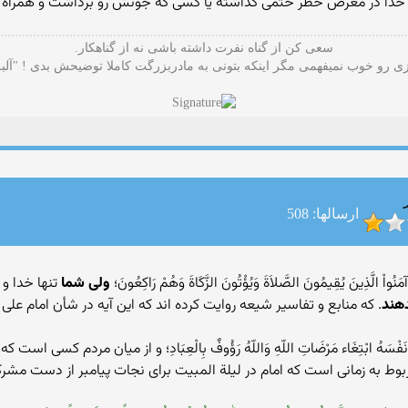
خدا در معرض خطر حتمی گذاشته یا کسی که جونش رو برداشت و همراه پ
سعی کن از گناه نفرت داشته باشی نه از گناهکار.
 رو خوب نمیفهمی مگر اینکه بتونی به مادربزرگت کاملا توضیحش بدی ! "آلب
ارسالها: 508
ولى شما
تنها خدا و
دهند
. که منابع و تفاسیر شیعه روایت کرده اند که این آیه در شأن امام علی
نَفْسَهُ ابْتِغَاء مَرْضَاتِ اللّهِ وَاللّهُ رَؤُوفٌ بِالْعِبَادِ؛ و از میان مردم 
بوط به زمانی است که امام در لیلة المبیت برای نجات پیامبر از دست مشرکا