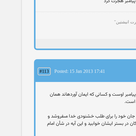
یامبر هجرت کرد
رت انیشتین"
#113
Posted: 15 Jan 2013 17:41
 پیامبر اوست و کسانى که ایمان آورده‏اند همان
 است.
کسى است که جان خود را براى طلب خشنودى خدا مى‏فروشد و
ن در بستر ایشان خوابید و این آیه در شأن امام