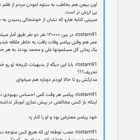
اون بیعن هم بخاطب به ستوه امودن مردم از ظلم عثم
بی ارزش تر است
میبینی کنایه هارو که نشان از خوشحالی رسیدن به 
rostam91: در بین ۱۲۰۰۰۰ نفر دو نفر طبق آمار میشه چند درصدشون؟
عمر هم وقتی پیامبر وفات یافت به خاطر علاقه شدی
یک زمانی کل مسلمونها علی و محمد بودنذ به هر حا
rostam91: بابا این دیگه از بدیهیات تاریخه تو رو خدا اینطوری تحریف نکن ! آخه به این زشتی؟
تحریف؟؟؟
مدارکش رو تا حالا اوردم دوباره هم میخوای
rostam91: پیامبر هر وقت کمی احساس بهبودی نسبی میکرد و میتونست بره نماز جماعت میرفت!
اینکه باز کسی مخالفتی در پیش نمازی ابوبکر نداش
خود پیامبر معترض بود و او را کنار زد
rostam91: عجب توطئه ای که هیچ کس متوجه نشد و مانع اون نشدند ، نه خداوند نه پیامبرش و علی و فاطمه و دیگر اصحاب!
معلوم نیست این خدا اسلام رو برای چی آورد؟