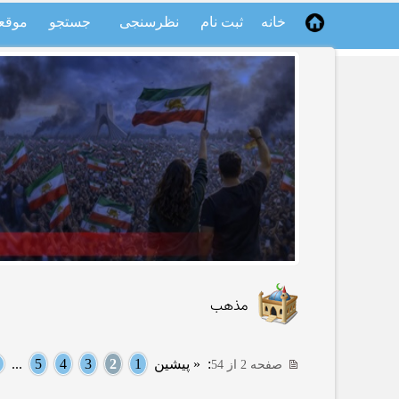
خانه
ثبت نام
نظرسنجی
جستجو
موقع
مذهب
:
« پیشین
1
2
3
4
5
...
صفحه 2 از 54