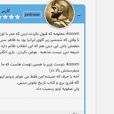
کاربر
pedramr
kooom: معلومه كه قبول نكردند،دینی كه عمر با اون عرب ها تو سر ما كردند پایا نبود
تا وقتی كه شمشیر زیر گلوی ایرانیا بود به ظاهر سن
مطمئن باش این دینی هم كه این انقلاب ظالم داره با
شیعه دین نیست مذهبه . عوض نكردن ، بازی انگلیسه
kooom: دوست عزیز،با همین تهمت هاست كه 
میفرستنش بالا دار!
آخه با حرف كه نمیشه؟من فقط می خوام بدونم اینو كج
اگه قدری بری و كتاب تاریخ بخونی مبینی.
ولی صفویه اونو رسمیت داد.