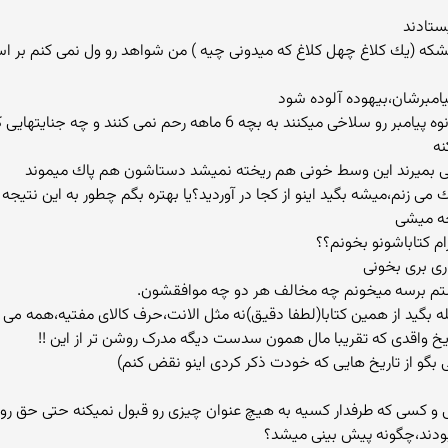
شكه (یك كلاغ چهل كلاغ كه میدونی چیه ) من شواهد رو ول نمی كنم بر اس
بابا جان اینا طبق همون نقل قولهای كشكی حسین نوه پیامبر رو سلاخی میكنند
نه
بی بمیرند این وسط خونی هم ریخته نمیشد دستاشون هم پاك میموند
جه میشی
ری بری بخونی
ستم برسه میخونم چه مخالف هر دو چه موافقشون.
خ واقدی که تقریبا مال همون سدست دیگه مدرک روشن تر از این !!
و کسی که طرفدار کسیه به هیچ عنوان چیزی رو قبول نمیکنه حتی حق رو .