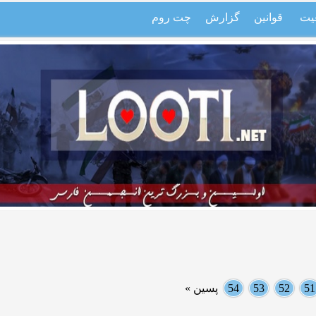
یت
قوانین
گزارش
چت روم
51
52
53
54
پسین »