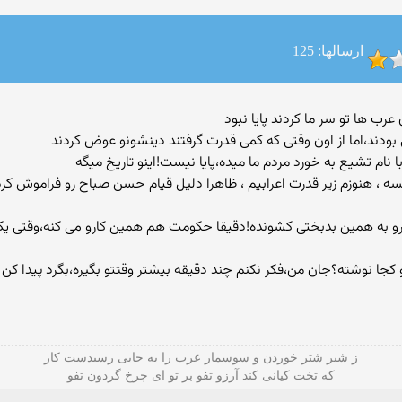
ارسالها: 125
ی بودند،اما از اون وقتی كه كمی قدرت گرفتند دینشونو عوض كردند
 نام تشیع به خورد مردم ما میده،پایا نیست!اینو تاریخ میگه
 ، هنوزم زیر قدرت اعرابیم ، ظاهرا دلیل قیام حسن صباح رو فراموش كرد
ما رو به همین بدبختی كشونده!دقیقا حكومت هم همین كارو می كنه،وقتی 
ا نوشته؟جان من،فكر نكنم چند دقیقه بیشتر وقتتو بگیره،بگرد پیدا كن تا
ز شیر شتر خوردن و سوسمار عرب را به جایی رسیدست کار
که تخت کیانی کند آرزو تفو بر تو ای چرخ گردون تفو