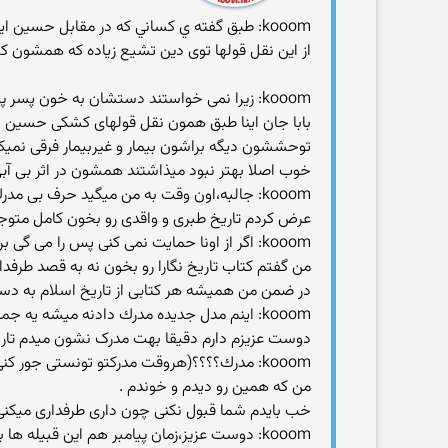
kooom: طبق گفته ي کساني که در مقابل حسين ايستادند
از این نقل قولها توی دین تشیع زیاده كه همشون ك
kooom: زیرا نمی خواستند دستشان به خون پسر پیامبرشان،بیهوده آلوده شود
توحششون دیگه براشون بیمار و غیربیمار فرقی نمیك
خوب اصلا بهتر نبود میذاشتند همشون در اثر بی آ
kooom: جالبه،اون وقت به من میگید حرف بی مدرك می زنم،میشه بگید اینو از كجا در آوردید؟یا بهتره بگم چطور به این نتیجه رسیدید؟
عرض کردم تاریخ طبری و واقدی رو بخون کامل متو
kooom: اگر از اونا حمایت نمی كنی پس را می گی برام كتاباشونو بخونم؟؟
من گفتم کتاب تاریخ نگارا رو بخون نه به قصد طرفدا
در ضمن من همیشه هر کتابی از تاریخ اسلام به د
kooom: اینم مدل جدیده مدرك دادنه میشه یه جمله بگید از همین كتابا(لطفا دقیق)نه مثل الانت،حرف كالای مفتیه،همه می زنند،مدركش مهمه
دوست عزیزم دارم دقیقا بهت مدرک نشون میدم تاری
kooom: مدرك؟؟؟؟(هروقت مدركتو تونستی جور كنی بگو از تاریخ هایی كه خودت ذكر كردی اینو نقض كنم)
من که همین رو دیدم و خوندم .
خب بایدم شما قبول نکنی چون داری طرفداری میکنی 
kooom: دوست عزیز،زمان پیامبر هم این قبیله ها بودند،چگونه پیش بینی میشد؟