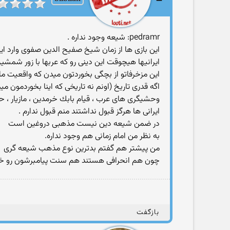
pedramr: شیعه وجود نداره .
این بازی ها از زمان شیخ صفیح الدین صفوی وارد ایر
ایرانیها هیچوقت این دینی رو كه عربها با زور شمشیر 
این مزخرفاتو از بچگی بخوردتون میدن كه واقعیت ماج
اگه قدری تاریخ (اونم نه تاریخی كه اینا بخوردمون
وحشیگری های عرب ، قیام بابك خرمدین ، مازیار ، ح
ایرانی ها هرگز قبول نداشتند منم قبول ندارم .
در ضمن شیعه دین نیست مذهبی دروغین است
به نظر من امام زمانی هم وجود نداره.
من پیشتر هم گفتم بدترین نوع مذهب شیعه گری
چون هم انحرافی هستند هم سنت پیامبرشون رو خراب
بازگفت