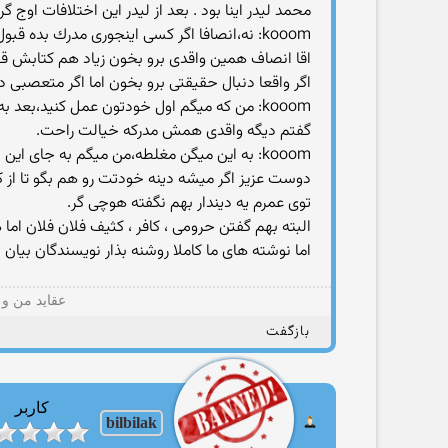
محمد لیدر اینا بود . بعد از لیدر این اختلافات او
kooom: نه،انصافا اگر كسی اینجوری مدرك بده قبول می كنی؟انصافا
اقا انصاف همین واقدی برو بخون زیاد هم کتابش ق
اگر واقعا دنبال حقیقتی برو بخون اما اگر متعصبی د
kooom: من كه میگم اول خودتون عمل كنید،بعد به دیگران توصیه كنید به همون شیوه ای كه گفتید،یعنی:
گفتم دیگه واقدی همش مدرکه خیالت راحت.
kooom: به این میگن مغلطه،من میگم به جای این حرفا كمی متین تر و با مدرك تر بحث كنیم
دوست عزیز اگر میشه دینه خودتت رو هم بگو تا از ك
توی عمرم یه دیندار بهم نگفته هوچی گر.
البته بهم گفتن حرومی ، کافر ، کثیف فلان فلان اما
اما نوشته های ما کاملا روشنه بذار نویسندگان بیان
عقاید من و 
بازگفت
کاربر
bilbilak