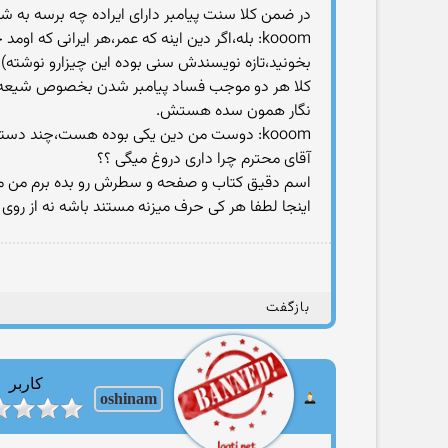
در ضمن کلا سنت پیامبر دارای ایراده چه برسه به 
kooom: بله،اگر دین اینه كه عمر،هر ایرانی كه 
بخونید،تازه نویسندش سنی بوده این چیزارو نوشته)
نگار همون سده هستش.
kooom: دوست من دین یكی بوده هست،چند دستگی های دینیو همین سنی هایی كه می گید درست كردند،اولش به چهار فرقه و الان چندتا فرقه ی دیگه هم اضافه شده
آقای محترم چرا داری دروغ میگی ؟؟
اسم دقیق کتاب و صفحه و سطرش رو بده برم من مطال
اینجا لطفا هر کی حرف میزنه مستند باشه نه از ر
بازگفت
کاربر
oshinam