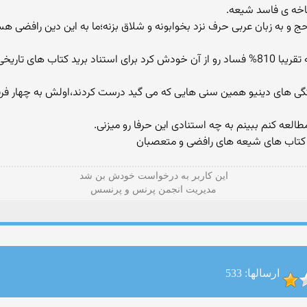
شاخه ی فاسد شیعه.
اومد حج و به زبان عربی حرف نزد بخوابونه و شلاق بزنه؛ما به این دین رافضی هس
کلا هر دو موجب فساد پیامبر شدن بخصوص شیعه تقریبا 810% فساد رو از آن خودش کرد برای استن
عه کنم ببینم به چه استنادی این حرفا رو میزنی.
وی کتاب های شیعه های رافضی و متعصبان
این كاربر به درخواست خودش بن شد
مدیریت انجمن پرنس و پرنسس
ارسالها: 533