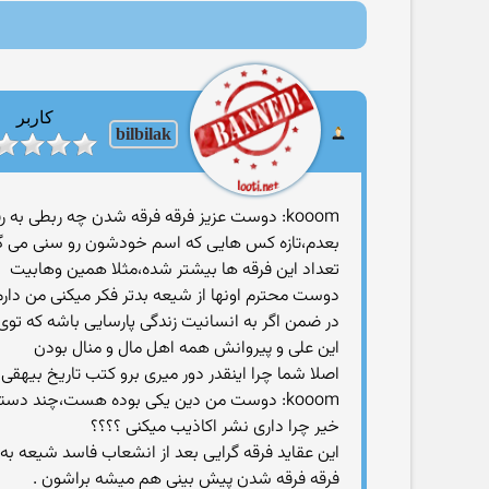
کاربر
bilbilak
kooom: دوست عزیز فرقه فرقه شدن چه ربطی به رفض داره؟
بعدم،تازه كس هایی كه اسم خودشون رو سنی می گذار
تعداد این فرقه ها بیشتر شده،مثلا همین وهابیت
دوست محترم اونها از شیعه بدتر فکر میکنی من دارم 
در ضمن اگر به انسانیت زندگی پارسایی باشه که توی
این علی و پیروانش همه اهل مال و منال بودن
اصلا شما چرا اینقدر دور میری برو کتب تاریخ بیهقی 
kooom: دوست من دین یكی بوده هست،چند دستگی های دینیو همین سنی هایی كه می گید درست كردند،اولش به چهار فرقه و الان چندتا فرقه ی دیگه هم اضافه شده
خیر چرا داری نشر اکاذیب میکنی ؟؟؟؟
این عقاید فرقه گرایی بعد از انشعاب فاسد شیعه به 
فرقه فرقه شدن پیش بینی هم میشه براشون .