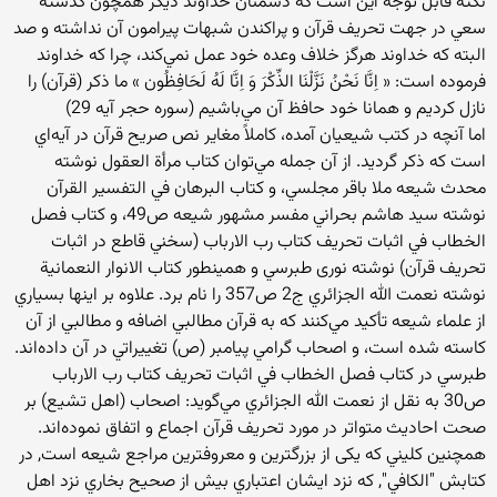
نكته‌ قابل‌ توجه‌ اين است‌ كه‌ دشمنان‌ خداوند ديگر همچون گذشته‌
سعي‌ در جهت‌ تحريف‌ قرآن‌ و پراكندن‌ شبهات‌ پيرامون‌ آن‌ نداشته‌ و صد
البته‌ كه‌ خداوند هرگز خلاف‌ وعده‌ خود عمل‌ نمي‌كند، چرا كه‌ خداوند
فرموده‌ است‌: « اِنَّا نَحْن‌ُ نَزَّلْنَا الذِّكْرَ وَ اِنَّا لَه‌ُ لَحَافِظُون ‌» ما ذكر (قرآن‌) را
نازل‌ كرديم‌ و همانا خود حافظ‌ آن‌ مي‌باشيم‌ (سوره‌‌ حجر آيه‌ 29)
اما آنچه‌ در كتب‌ شيعيان‌ آمده‌، كاملاً مغاير نص‌ صريح‌ قرآن‌ در آيه‌اي‌
است‌ كه‌ ذكر گرديد. از آن‌ جمله‌ مي‌توان‌ كتاب‌ مرأة ‌العقول‌ نوشته‌
محدث‌ شيعه‌ ملا باقر مجلسي‌، و كتاب‌ البرهان‌ في‌ التفسير القرآن‌
نوشته‌ سيد هاشم‌ بحراني‌ مفسر مشهور شيعه‌ ص‌49، و كتاب‌ فصل‌
الخطاب‌ في‌ اثبات‌ تحريف‌ کتاب‌ رب‌ الارباب‌ (سخني‌ قاطع‌ در اثبات‌
تحريف‌ قرآن‌) نوشته ‌نوری طبرسي‌ و همينطور كتاب‌ الانوار النعمانية‌
نوشته‌ نعمت‌ الله الجزائري‌ ج‌2 ص‌357 را نام‌ برد. علاوه‌ بر اينها بسياري‌
از علماء شيعه‌ تأكيد مي‌كنند كه‌ به‌ قرآن‌ مطالبي‌ اضافه‌ و مطالبي‌ از آن‌
كاسته‌ شده‌ است‌، و اصحاب ‌گرامي‌ پيامبر (ص‌) تغييراتي‌ در آن‌ داده‌اند.
طبرسي‌ در كتاب‌ فصل‌ الخطاب‌ في‌ اثبات‌ تحريف‌ كتاب‌ رب‌ الارباب‌
ص‌30 به‌ نقل‌ از نعمت‌ الله الجزائري‌ مي‌گويد: اصحاب‌ (اهل‌ تشيع‌) بر
صحت‌ احاديث‌ متواتر در مورد تحريف‌ قرآن‌ اجماع‌ و اتفاق نموده‌اند.
همچنين‌ كليني‌ كه‌ يكی از بزرگترين و معروفترين مراجع شيعه است, در
كتابش "الكافي", كه نزد ايشان اعتباري بيش از صحيح بخاري نزد اهل