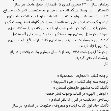
رمضان سال ۱۳۹۹ هجری قمری که قلمداران طبق عادت هر سال
تابستان را در روستا می‌گذراند جوان مزدور ویا متعصب تحریک و مسلح
شده بود نیمه شب وارد خانه‌ی استاد شد و او را در حالت خواب ترور
کرده و گریخت، لیکن علی رغم فاصله بسیار کم گلوله فقط پوست گردن
ایشان را زخمی کرد. در اواخر عمر، او را درحالی که دو بار سکته مغزی
نموده و در منزل بستری بود دستگیر و به زندان ساحلی قم منتقل
کردند ولی با وساطت حسینعلی منتظری که در آن موقع نایب رهبری
بود وی را آزاد کردند.
او در ۱۵ اردیبهشت ۱۳۶۸ بعد از ۸ سال بیماری وفات یافت و در باغ
بهشت قم دفن گردید.
آثار
ترجمه کتاب «المعارف المحمدیة »
ترجمه سه جلد کتاب «إحیاء الشریعة »
تألیف کتاب مشهور «ارمغان آسمان »
« ارمغان الهی» در اثبات وجوب نماز جمعه
رساله‌ی «مالکیت در ایران از نظر اسلام »
تألیف جلد اول کتاب ارزنده و معروف «حکومت در اسلام» در سال