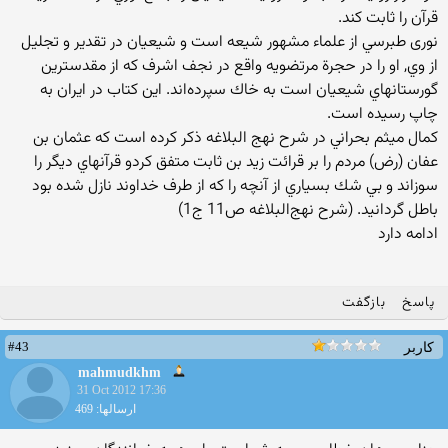
قرآن را ثابت كند.
نوری طبرسي از علماء مشهور شيعه است و شيعيان در تقدير و تجليل
از وي, او را در حجرة مرتضويه واقع در نجف اشرف كه از مقدسترين‌
گورستانهاي‌ شيعيان‌ است‌ به‌ خاك‌ سپرده‌اند. اين‌ كتاب‌ در ايران‌ به‌
چاپ‌ رسيده‌ است‌.
كمال‌ ميثم‌ بحراني‌ در شرح‌ نهج‌ البلاغه‌ ذكر كرده‌ است‌ كه‌ عثمان‌ بن‌
عفان‌ (رض‌) مردم‌ را بر قرائت‌ زيد بن‌ ثابت‌ متفق‌ كردو قرآنهاي‌ ديگر را
سوزاند و بي‌ شك‌ بسياري‌ از آنچه‌ را كه‌ از طرف‌ خداوند نازل‌ شده‌ بود
باطل‌ گردانيد. (شرح‌ نهج‌البلاغه‌ ص‌11 ج‌1)
ادامه دارد
پاسخ
بازگفت
#43
کاربر
mahmudkhm
31 Oct 2012 17:36
ارسالها: 469