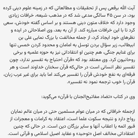
آیت الله برقعی پس از تحقیقات و مطالعاتی که در زمینه علوم دینی کرده
بود، در سن ۴۵ سالگی مدعی شد که در مذهب شیعه، خرافات زیادی
وجود دارد که خلاف متون دینی هستند و بر اساس گفته خودش، سعی
کرد تا با این خرافات مبارزه کند. از آن به بعد، وی اصلاحاتی در ایده و
نظرهای خود ایجاد کرد، از جمله مخالفت با بزرگ نمایی علی بن
ابیطالب، زیر سؤال بردن توسل به امامان و محدود کردن خمس تنها
برای غنایم جنگی، هم چنین او انتقاداتی نیز به حوزه علمیه و برخی
روحانیون کرد. وی معتقد بود که «قرآن احتیاج به تفسیر ندارد، چون
تفسیر نظر انسانی است در حالی‌که قرآن سخنان خداوند است و هر
فرقه‌ای به نفع خودش قرآن را تفسیر می‌کند اما باید برای غیر عرب زبان،
قرآن را خوب ترجمه نمود نه تفسیر».
وی در کتاب «تضاد مفاتیح‌الجنان با قرآن» می‌گوید:
ازجمله خرافاتی که در میان عوام مسلمین حتی در میان عالم نمایان
رواج دارد و نتیجه سکوت علما است، اعتقاد به کرامات و معجزات از
قبور ائمه یا اعقاب آنها و سایر بزرگان دین است. در حالی که چنین
اعتقاداتی مخالف اصل «توحید» و عقاید اصیل اسلامی و قرآنی است.