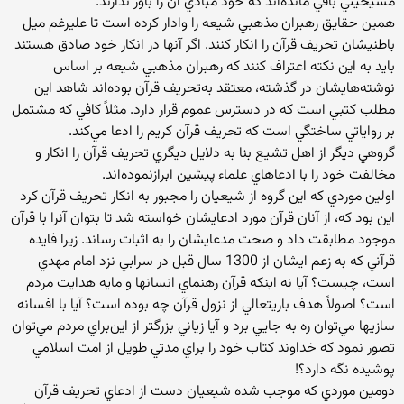
مسيحيتي‌ باقي‌ مانده‌اند كه‌ خود مبادي‌ آن‌ را باور ندارند.
همين‌ حقايق‌ رهبران‌ مذهبي‌ شيعه‌ را وادار كرده‌ است‌ تا عليرغم‌ ميل‌
باطنيشان‌ تحريف‌ قرآن‌ را انكار كنند. اگر آنها در انكار خود صادق هستند
بايد به‌ اين‌ نكته‌ اعتراف‌ كنند كه‌ رهبران‌ مذهبي‌ شيعه‌ بر اساس‌
نوشته‌هايشان‌ در گذشته‌، معتقد به‌تحريف‌ قرآن‌ بوده‌اند شاهد اين‌
مطلب‌ كتبي‌ است‌ كه‌ در دسترس‌ عموم‌ قرار دارد. مثلاً كافي‌ كه‌ مشتمل‌
بر رواياتي‌ ساختگي‌ است‌ كه‌ تحريف‌ قرآن‌ كريم‌ را ادعا مي‌كند.
گروهي‌ ديگر از اهل‌ تشيع‌ بنا به‌ دلايل‌ ديگري‌ تحريف‌ قرآن‌ را انكار و
مخالفت‌ خود را با ادعاهاي‌ علماء پيشين‌ ابرازنموده‌اند.
اولين‌ موردي‌ كه‌ اين‌ گروه‌ از شيعيان‌ را مجبور به‌ انكار تحريف‌ قرآن‌ كرد
اين‌ بود كه‌، از آنان‌ قرآن‌ مورد ادعايشان‌ خواسته ‌شد تا بتوان‌ آنرا با قرآن‌
موجود مطابقت‌ داد و صحت‌ مدعايشان‌ را به‌ اثبات‌ رساند. زيرا فايده‌
قرآني‌ كه‌ به‌ زعم‌ ايشان‌ از 1300 سال‌ قبل‌ در سرابي‌ نزد امام‌ مهدي‌
است‌، چيست‌؟ آيا نه‌ اينكه‌ قرآن‌ رهنماي‌ انسانها و مايه‌ هدايت‌ مردم‌
است‌؟ اصولاً هدف‌ باريتعالي‌ از نزول‌ قرآن‌ چه‌ بوده‌ است‌؟ آيا با افسانه‌
سازيها مي‌توان‌ ره‌ به‌ جايي‌ برد و آيا زياني‌ بزرگتر از اين‌براي‌ مردم‌ مي‌توان‌
تصور نمود كه‌ خداوند كتاب‌ خود را براي‌ مدتي‌ طويل‌ از امت‌ اسلامي‌
پوشيده‌ نگه‌ دارد؟!
دومين‌ موردي‌ كه‌ موجب‌ شده‌ شيعيان‌ دست‌ از ادعاي‌ تحريف‌ قرآن‌