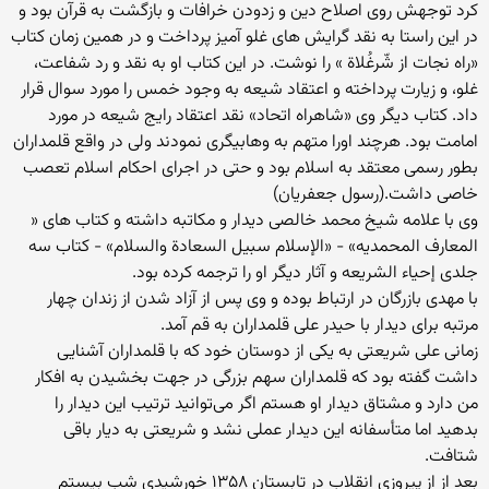
کرد توجهش روی اصلاح دین و زدودن خرافات و بازگشت به قرآن بود و
در این راستا به نقد گرایش های غلو آمیز پرداخت و در همین زمان کتاب
«راه نجات از شّرغُلاة » را نوشت. در این کتاب او به نقد و رد شفاعت،
غلو، و زیارت پرداخته و اعتقاد شیعه به وجود خمس را مورد سوال قرار
داد. کتاب دیگر وی «شاهراه اتحاد» نقد اعتقاد رایج شیعه در مورد
امامت بود. هرچند اورا متهم به وهابیگری نمودند ولی در واقع قلمداران
بطور رسمی معتقد به اسلام بود و حتی در اجرای احکام اسلام تعصب
خاصی داشت.(رسول جعفریان)
وی با علامه شیخ محمد خالصی دیدار و مکاتبه داشته و کتاب های «
المعارف المحمدیه» - «الإسلام سبیل السعادة والسلام» - کتاب سه
جلدی إحیاء الشریعه و آثار دیگر او را ترجمه کرده بود.
با مهدی بازرگان در ارتباط بوده و وی پس از آزاد شدن از زندان چهار
مرتبه برای دیدار با حیدر علی قلمداران به قم آمد.
زمانی علی شریعتی به یکی از دوستان خود که با قلمداران آشنایی
داشت گفته بود که قلمداران سهم بزرگی در جهت بخشیدن به افکار
من دارد و مشتاق دیدار او هستم اگر می‌توانید ترتیب این دیدار را
بدهید اما متأسفانه این دیدار عملی نشد و شریعتی به دیار باقی
شتافت.
بعد از از پیروزی انقلاب در تابستان ۱۳۵۸ خورشیدی شب بیستم