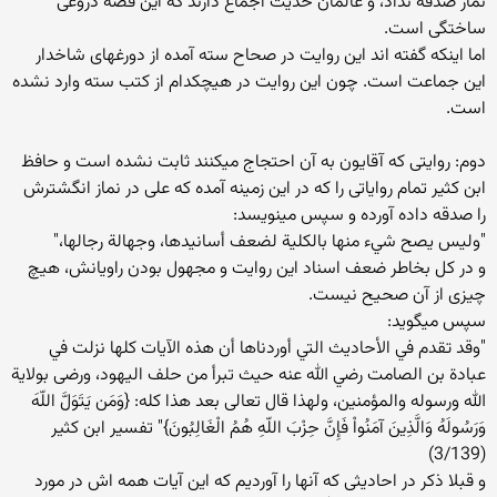
نماز صدقه نداد، و عالمان حدیث اجماع دارند که این قصه دروغی
ساختگی است.
اما اینکه گفته اند این روایت در صحاح سته آمده از دورغهای شاخدار
این جماعت است. چون این روایت در هیچکدام از کتب سته وارد نشده
است.
دوم: روایتی که آقایون به آن احتجاج میکنند ثابت نشده است و حافظ
ابن کثیر تمام روایاتی را که در این زمینه آمده که علی در نماز انگشترش
را صدقه داده آورده و سپس مینویسد:
"وليس يصح شيء منها بالكلية لضعف أسانيدها، وجهالة رجالها،"
و در کل بخاطر ضعف اسناد این روایت و مجهول بودن راویانش، هیچ
چیزی از آن صحیح نیست.
سپس میگوید:
"وقد تقدم في الأحاديث التي أوردناها أن هذه الآيات كلها نزلت في
عبادة بن الصامت رضي الله عنه حيث تبرأ من حلف اليهود، ورضى بولاية
الله ورسوله والمؤمنين، ولهذا قال تعالى بعد هذا كله: {وَمَن يَتَوَلَّ اللّهَ
وَرَسُولَهُ وَالَّذِينَ آمَنُواْ فَإِنَّ حِزْبَ اللّهِ هُمُ الْغَالِبُونَ}" تفسير ابن كثير
(3/139)
و قبلا ذکر در احادیثی که آنها را آوردیم که این آیات همه اش در مورد