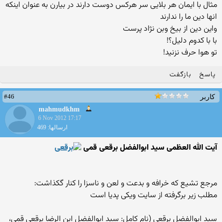
مثال با ایمان هر بلایی سر هرکس دوست دارند در بیارن به عنوان اینکه
انها دین ما را ندارند
واین دین از بیخ وبن نژاد پرست
با با کدوم دلیل؟!
تو هوا حرف نزنید!
پاسخ
بازگفت
#46
کاربر
mahmudkhm
6 Nov 2012 17:17
ارسالها: 469
آیت الله العظمی سید ابوالفضل برقعی قمی
مرجع تشیع که خرافه و بدعت و لعن و ناسزا را کنار گکذاشت:
مطلب زیر برگرفته از سایت ویکی پدیا است
سید ابوالفضل برقعی (نام کامل: سید ابوالفضل ابن الرضا برقعی قمی،