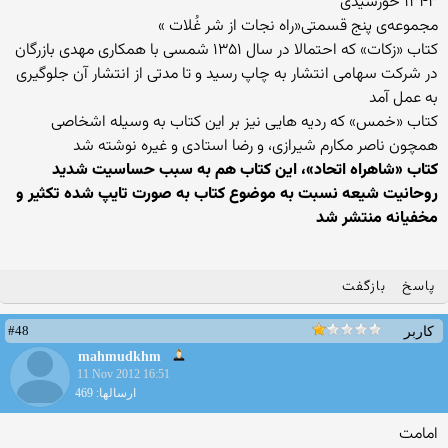
۱۳۴۳ خورشیدی
مجموعه‌ی پنج قسمتی«راه نجات از شر غُلات »
کتاب «زکات» که احتمالا در سال ۱۳۵۱ شمسی با همکاری مهدی بازرگان
در شرکت سهامی انتشار به چاپ رسید و تا مدتی از انتشار آن جلوگیری
به عمل آمد
کتاب «خمس» که ردیه هایی نیز بر این کتاب به وسیله اشخاصی
همچون ناصر مکارم شیرازی، و رضا استادی و غیره نوشته شد
کتاب «شاهراه اتحاد»، این کتاب هم به سبب حساسیت شدید
روحانیت شیعه نسبت به موضوع کتاب به صورت تایپ شده تکثیر و
مخفیانه منتشر شد
پاسخ
بازگفت
#48
کاربر
mahmudkhm
11 Nov 2012 16:51
ارسالها: 469
امامت