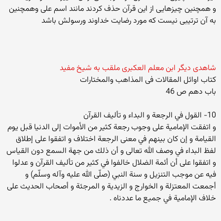
و همچنین چیزهایی از این قرآن حذف کردند مانند اسم علی وهمچنین
به آن ترتیبی نیست که مورد رضایت خداوند ورسولش باشد
شاهدی دیگر ابن معلم العکبری ملقب به شیخ مفید
کتاب اوائل المقالات فی المذاهب والمختارات
باب دهم ص 46
10- القول في الرجعة و البداء و تأليف القرآن
و اتفقت الإمامية على وجوب رجعة كثير من الأموات إلى الدنيا قبل يوم
القيامة و إن كان بينهم في معنى الرجعة اختلاف و اتفقوا على إطلاق
لفظ البداء في وصف الله تعالى و أن ذلك من جهة السمع دون القياس
و اتفقوا على أن أئمة الضلال خالفوا في كثير من تأليف القرآن و عدلوا
فيه عن موجب التنزيل و سنة النبي (صلّى الله عليه وآله وسلّم) و
أجمعت المعتزلة و الخوارج و الزيدية و المرجئة و أصحاب الحديث على
خلاف الإمامية في جميع ما عددناه .