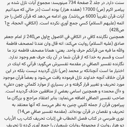
سنت دارد, در جلد 2 صفحة 734 مينويسد: مجموع آيات نازل شده بر
پيامبر اكرم (ص) 17000 (هفده هزار) بوده است (در حالي كه ‌ميدانيم
آيات قرآن‌ تقريباً 6000 مي‌باشد). وي‌ ادامه‌ مي‌دهد كه‌ قرآن‌ كامل‌ را جز
ائمه‌ (عليهم‌ السلام‌) كسي‌ جمع‌ آوري‌ نكرده‌ است‌. (الكافي‌، الحجة‌، ج‌1
ص‌428)
همچنين‌ نگارنده‌ كافي‌ در الكافي‌ في‌ الاصول‌ ج‌اول ص‌240 از امام‌ جعفر
صادق (عليه‌ السلام‌) روايت‌ مي‌كند: انه‌ قال‌ وان‌ عندنا لمصحف‌ فاطمة‌
والله ما فيه‌ من‌ قرآنكم‌ حرف‌ واحد. يعني‌: همانا مصحف‌ فاطمه‌ نزد ما
است‌ و قسم‌ به‌ خدا كه‌ از قرآن‌ شما در آن‌ يك‌ حرف‌ هم‌ وجود ندارد.
نگارنده‌ تفسير الصافي‌ در مقدمه‌ تفسيرش‌ مي‌گويد: قرآني‌ كه‌ اينك‌ در
اختيار ما است‌ آنچنانكه‌ بر محمد (ص‌) نازل ‌گرديده‌ نيست‌ بلكه‌ در اين‌
قرآن‌ خلاف‌ آنچه‌ خداوند نازل‌ فرموده‌ يافت‌ مي‌شود و بعضاً قرآن‌ موجود
مورد تحريف‌ و تغيير قرار گرفته‌ و در بسياري‌ از موارد كلماتي‌ چون‌ «علي‌»
و «آل‌ محمد» و همچنين‌ اسامي‌ بعضي‌ از منافقين‌ حذف ‌گرديده‌ است‌.
صاحب‌ تفسير الصافي‌ اضافه‌ مي‌نمايد: بنابر اعتقاد مراجع‌ و بزرگان‌ ما
پيرامون‌ قرآن‌ از جمله‌ كليني‌ چنين ‌به‌ نظر مي‌رسد كه‌ آنها معتقد به‌
تحريف‌ و نقصان‌ در قرآن‌ بوده‌اند. (مقدمه‌ تفسير صافي‌ ص‌14)
نوری طبرسي‌ در كتاب‌ فصل‌ الخطاب في إثبات تحريف كتاب رب الأرباب
دو هزار روايت از مجموعة روايات شيعيان را جمع آوري كرده تا تحريف