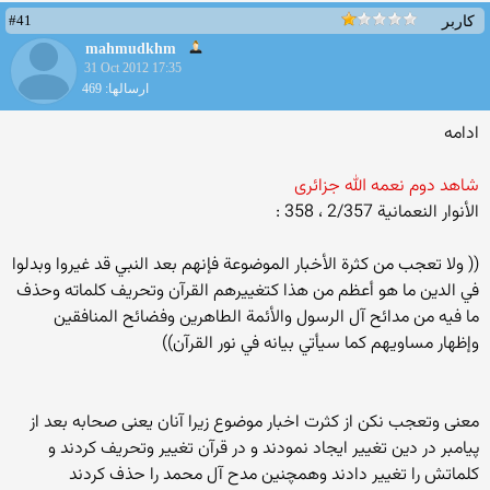
#41
کاربر
mahmudkhm
31 Oct 2012 17:35
ارسالها: 469
ادامه
شاهد دوم نعمه الله جزائری
الأنوار النعمانية 2/357 ، 358 :
(( ولا تعجب من كثرة الأخبار الموضوعة فإنهم بعد النبي قد غيروا وبدلوا
في الدين ما هو أعظم من هذا كتغييرهم القرآن وتحريف كلماته وحذف
ما فيه من مدائح آل الرسول والأئمة الطاهرين وفضائح المنافقين
وإظهار مساويهم كما سيأتي بيانه في نور القرآن))
معنی وتعجب نکن از کثرت اخبار موضوع زیرا آنان یعنی صحابه بعد از
پیامبر در دین تغییر ایجاد نمودند و در قرآن تغییر وتحریف کردند و
کلماتش را تغییر دادند وهمچنین مدح آل محمد را حذف کردند