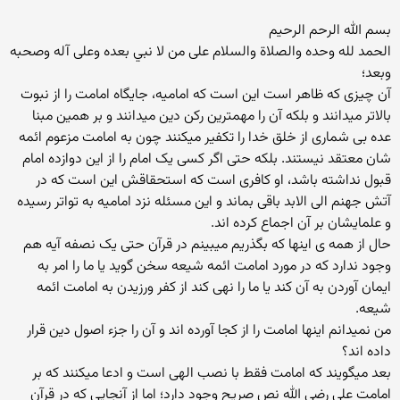
بسم الله الرحم الرحيم
الحمد لله وحده والصلاة والسلام على من لا نبي بعده وعلى آله وصحبه
وبعد؛
آن چیزی که ظاهر است این است که امامیه، جایگاه امامت را از نبوت
بالاتر میدانند و بلکه آن را مهمترین رکن دین میدانند و بر همین مبنا
عده بی شماری از خلق خدا را تکفیر میکنند چون به امامت مزعوم ائمه
شان معتقد نیستند. بلکه حتی اگر کسی یک امام را از این دوازده امام
قبول نداشته باشد، او کافری است که استحقاقش این است که در
آتش جهنم الی الابد باقی بماند و این مسئله نزد امامیه به تواتر رسیده
و علمایشان بر آن اجماع کرده اند.
حال از همه ی اینها که بگذریم میبینم در قرآن حتی یک نصفه آیه هم
وجود ندارد که در مورد امامت ائمه شیعه سخن گوید یا ما را امر به
ایمان آوردن به آن کند یا ما را نهی کند از کفر ورزیدن به امامت ائمه
شیعه.
من نمیدانم اینها امامت را از کجا آورده اند و آن را جزء اصول دین قرار
داده اند؟
بعد میگویند که امامت فقط با نصب الهی است و ادعا میکنند که بر
امامت علی رضی الله نص صریح وجود دارد؛ اما از آنجایی که در قرآن