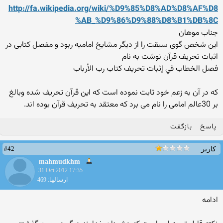
http://fa.wikipedia.org/wiki/%D9%85%D8%AD%D8%AF%D8
%AB_%D9%86%D9%88%D8%B1%DB%8C
جناب موهان
این شخص گوی سبقت را از دیگر مشایخ امامیه ربود و مفصل کتابی در
اثبات تحریف قرآن نوشت به نام
فصل الخطاب في إثبات تحريف كتاب رب الأرباب
که در آن به زعم خود ثابت نموده است که این قرآن تحریف شده وبالغ
بر 30عالم امامی را نام می برد که معتقد به تحریف قرآن بوده اند.
پاسخ
بازگفت
#42
کاربر
mahmudkhm
31 Oct 2012 17:35
ارسالها: 469
ادامه