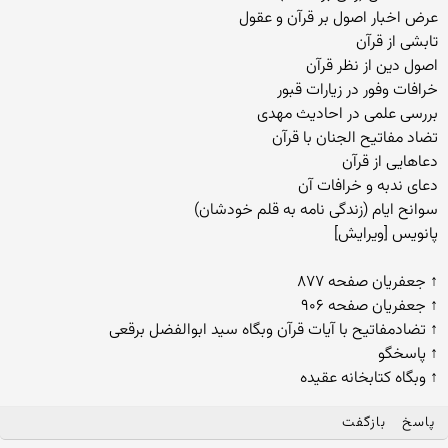
عرض اخبار اصول بر قرآن و عقول
تابشی از قرآن
اصول دین از نظر قرآن
خرافات وفور در زیارات قبور
بررسی علمی در احادیث مهدی
تضاد مفاتیح الجنان با قرآن
دعاهایی از قرآن
دعای ندبه و خرافات آن
سوانح ایام (زندگی نامه به قلم خودشان)
پانویس [ویرایش]
↑ جعفریان صفحه ۸۷۷
↑ جعفریان صفحه ۹۰۶
↑ تضادمفاتیح با آیات قرآن وبگاه سید ابوالفضل برقعی
↑ پاسخگو
↑ وبگاه کتابخانه عقیده
پاسخ
بازگفت