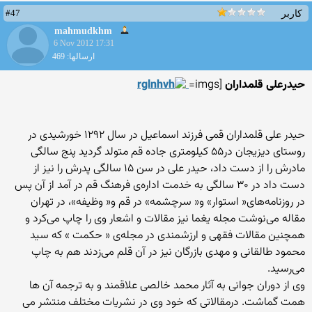
#47
کاربر
mahmudkhm
6 Nov 2012 17:31
ارسالها: 469
حیدرعلی قلمداران
[imgs=
حیدر علی قلمداران قمی فرزند اسماعیل در سال ۱۲۹۲ خورشیدی در
روستای دیزیجان در۵۵ کیلومتری جاده قم متولد گردید پنج سالگی
مادرش را از دست داد، حیدر علی در سن ۱۵ سالگی پدرش را نیز از
دست داد در ۳۰ سالگی به خدمت اداره‌ی فرهنگ قم در آمد از آن پس
در روزنامه‌های« استوار» و« سرچشمه» در قم و« وظیفه»، در تهران
مقاله می‌نوشت مجله یغما نیز مقالات و اشعار وی را چاپ می‌کرد و
همچنین مقالات فقهی و ارزشمندی در مجله‌ی « حکمت » که سید
محمود طالقانی و مهدی بازرگان نیز در آن قلم می‌زدند هم به چاپ
می‌رسید.
وی از دوران جوانی به آثار محمد خالصی علاقمند و به ترجمه آن ها
همت گماشت. درمقالاتی که خود وی در نشریات مختلف منتشر می