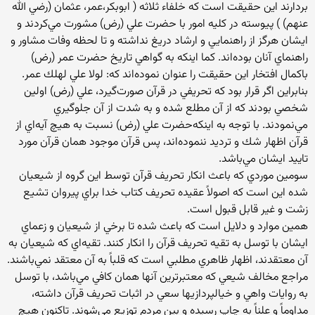
بردارند اين‌ حقيقت‌ است‌ كه‌ خلفاء ثلاثه‌ ( ابوبكر،عمر، عثمان‌ (رضي‌ الله
عنهم‌) ) پيوسته‌ در كليه‌ امور با حضرت‌ علي‌ (رض‌) مشورت‌ مي‌كردند و
ايشان‌ هرگز از راهنمايي ‌و ارشاد دريغ‌ نداشته‌ و تا لحظه‌ وفات‌ مشاور و
راهنماي‌ آنان‌ بوده‌اند. كما اينكه‌ به‌ گواهي‌ تاريخ‌ حضرت‌ عمر (رض‌)
باكمال‌ افتخار اين‌ حقيقت‌ را عنوان‌ نموده‌اند كه‌: لولا علي‌ لهلك‌ عمر.
بنابراين‌ اگر قرار بود كه‌ تحريفي‌ در قرآن‌ صورت‌گيرد، علي‌ (رض‌) اولين‌
شخصي‌ بودند كه‌ از آن‌ مطلع‌ شده‌ و به‌ شدت‌ از آن‌ جلوگيري‌
مي‌نمودند. با توجه‌ به‌ اينكه‌حضرت‌ علي‌ (رض‌) نسبت‌ به‌ هيچ‌ آيه‌اي‌ از
قرآن‌ اظهار شك‌ و ترديد ننموده‌اند، پس‌ قرآن‌ موجود همان‌ قرآن‌ مورد
تاييد ايشان‌ مي‌باشد.
سومين‌ موردي‌ كه‌ باعث‌ انكار تحريف‌ قرآن‌ توسط‌ اين‌ گروه‌ از شيعيان‌
شده‌ اين‌ است‌ كه‌ اصولاً عقيده‌ تحريف‌ كتاب‌ خدا براي‌ پيروان‌ تشيع‌
زشت‌ و غير قابل‌ قبول‌ است‌.
همين‌ موارد و دلايل‌ است‌ كه‌ باعث‌ شده‌ تا برخي‌ از شيعيان‌ و زعماي‌
ايشان‌ با توسل‌ به‌ تقيه‌ تحريف‌ قرآن‌ را انكار كنند. تقيه‌اي‌ كه‌ شيعيان‌ به‌
آن‌ معتقدند، اظهار ظاهري‌ مطلبي‌ است‌ كه‌ قلباً به‌ آن‌ معتقد نمي‌باشند.
مراجع‌ مخالف‌ شيعي‌ كه‌ معتبرترين‌ آنها همان‌ كافي‌ مي‌باشد، با توسل‌
به‌ روايات‌ واهي‌ و خيالپردازيها سعي‌ در اثبات‌ تحريف‌ قرآن‌ داشته‌،
مداوماً و علناً به‌ چاپ‌ رسيده‌ و بين‌ مردم‌ توزيع‌ مي‌شوند. تاكنون‌ هيچ‌