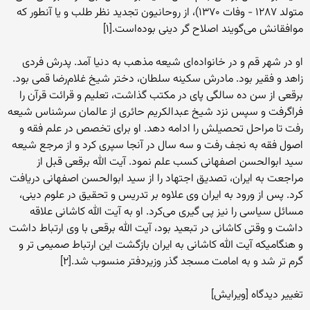
متولد ۱۲۸۷ - وفات ۱۳۷۰)، از روحانیون تجدید نظر طلب و یا آنطور که
موافقانش می‌گویند اصلاح گر دینی بوده‌است.[۱]
او در شهر قم و در خانواده‌ای شیعه مذهب به دنیا آمد. پدرش فردی
زاهد و فقیر بود. مادرش سکینه سلطان، دختر شیخ غلام‌رضا قمی بود.
برقعی از سن ده سالگی پای در مکتب گذاشت، تعلیم و قرائت قرآن را
فراگرفت و سپس نزد شیخ عبدالکریم حائری از عالمان سرشناس شیعه
رفت تا مراحل تحصیلش را ادامه دهد. او برای تخصص در علم فقه و
اصول فقه به نجف رفت و سه سال در آنجا سپری کرد و از مرجع شیعه
سید ابوالحسن اصفهانی کسب علم نمود. آیت الله برقعی قبل از
مراجعت به ایران، تصدیق اجتهاد را از سید ابوالحسن اصفهانی دریافت
کرد. پس از ورود به ایران وی علاوه بر تدریس و تحقیق در علوم دینی،
مسائل سیاسی را نیز پی گیری می‌کرد. او به آیت الله کاشانی علاقه
داشت و وقتی کاشانی در تبعید بود، آیت الله برقعی با وی ارتباط داشت
و هنگامیکه آیت الله کاشانی به ایران بازگشت این ارتباط صمیمی تر و
گرم تر شد و به امامت مسجد گذر وزیردفتر منسوب شد.[۲]
تغییر دیدگاه [ویرایش]