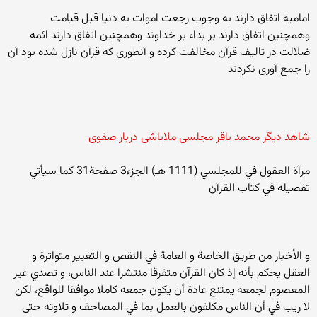
امامیه اتفاق دارند به وجوب رجعت اموات به دنیا قبل قیامت
وهمچنین اتفاق دارند بر بداء بر خداوند وهمچنین اتفاق دارند ائمه
ضلالت در تالیف قرآن مخالفت کرده و آنطوری که قرآن نازل شده بود آن
را جمع آوری نکردند
شاهد دیگر محمد باقر مجلسی ملاباشی دربار صفوی
مرآة العقول في للمجلسي (1111 هـ) الجزء3 صفحة31 كما سيأتي
تفصيله في كتاب القرآن
و الأخبار من طريق الخاصة و العامة في النقص و التغيير متواترة و
العقل يحكم بأنه إذ كان القرآن متفرقا منتشرا عند الناس، و تصدي غير
المعصوم لجمعه يمتنع عادة أن يكون جمعه كاملا موافقا للواقع، لكن
لا ريب في أن الناس مكلفون بالعمل بما في المصاحف و تلاوته حتى