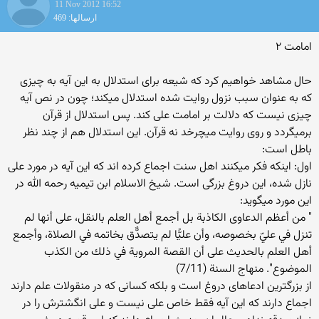
11 Nov 2012 16:52
ارسالها: 469
امامت ۲
حال مشاهد خواهیم کرد که شیعه برای استدلال به این آیه به چیزی
که به عنوان سبب نزول روایت شده استدلال میکند؛ چون در نص آیه
چیزی نیست که دلالت بر امامت علی کند. پس استدلال از قرآن
برمیگردد و روی روایت میچرخد نه قرآن. این استدلال هم از چند نظر
باطل است:
اول: اینکه فکر میکنند اهل سنت اجماع کرده اند که این آیه در مورد علی
نازل شده، این دروغ بزرگی است. شیخ الاسلام ابن تیمیه رحمه الله در
این مورد میگوید:
" من أعظم الدعاوى الكاذبة بل أجمع أهل العلم بالنقل، على أنها لم
تنزل في عليّ بخصوصه، وأن عليًّا لم يتصدٌّق بخاتمه في الصلاة، وأجمع
أهل العلم بالحديث على أن القصة المروية في ذلك من الكذب
الموضوع". منهاج السنة (7/11)
از بزرگترین ادعاهای دروغ است و بلکه کسانی که در منقولات علم دارند
اجماع دارند که این آیه فقط خاص علی نیست و علی انگشترش را در