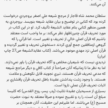
آن‌ مي‌كنند.
سلطان‌ محمد شاه‌ قاجار از مرجع‌ شيعه‌ علي‌ اصغر بروجردي‌ درخواست‌
كرده‌ بود كه‌ كتابي‌ در توضيح‌ و بيان‌ عقايد شيعه‌ بنويسد. بروجردي‌ به‌
همين‌ منظور كتابي‌ بنام‌ عقايد الشيعة‌ تأليف‌ كرد. او در اين‌ كتاب‌ در
مورد تحريف‌ قرآن‌ چنين‌اظهار نظر مي‌كند: بر ما واجب‌ است‌ معتقد
باشيم‌ كه‌ قرآن‌ اصلي‌ خالي‌ از تحريف‌ و تغيير است‌. اما قرآني‌ را كه‌
گروهي‌ ازمنافقين‌ جمع‌ آوري‌ كردند دستخوش‌ تحريف‌ و تغيير گرديده‌ و
قرآن‌ اصلي‌ نزد مهدي‌ موعود مي‌باشد. (كتاب‌ عقايدالشيعة‌ ص‌27 چاپ‌
ايران‌)
ترديدي‌ نيست‌ كه‌ شيعيان‌ مخلص‌ و آگاه‌ تحريف‌ قرآن‌ را باور نمي‌دارند.
اما به‌ نظر ما تا زمانيكه‌ آنان‌ صراحتاً از كتاب ‌كافي‌ و ديگر مراجع شيعه
كه مدعي تحريف قرآن هستند، تبري نجويند قابل نكوهش و ملامت
هستند. با وجود زشت پنداشتن عقيدة باطل تحريف قرآن پافشاري بر
اثبات تحريف قرآن عملي ناروا است.
بسياري از مسيحيان عقيدة تثليث (پدر، پسر، روح القدس) كه كليسا
مبلغ آن است‌، را رد و تقبيح‌ نموده‌ و صرفاً معتقد به‌ نبوت‌ حضرت‌
مسيح‌ (ع‌) مي‌باشند. اما عليرغم‌ اين‌ حقيقت‌، آنان‌ همچنان‌ بر