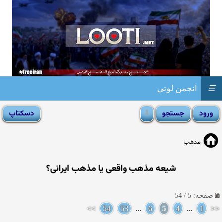
☰
انجمن لوتی
مذهب
شیعه مذهب واقعی یا مذهب ایرانی؟
صفحه: 5 / 54
>>
54
53
...
6
5
4
...
1
<<