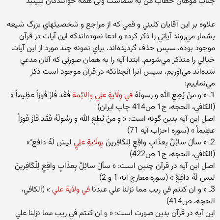
جناب موهان خطاب من به شماست ولی همه خوانندگان ببینید
علاوه‌ بر اين‌ آقايان‌ كليني‌ و قمي‌ كه‌ از مراجع‌ و شخصيتهاي‌ بزرگ‌ شيعه‌
بشمار مي‌روند آياتي‌ را ذكر كرده‌ و ادعا نموده‌اندكه‌ اين‌ آيات‌ در قرآن‌
موجود بوده‌، سپس‌ حذف‌ گرديده‌اند. براي‌ نمونه‌ چند مورد از اين‌ آيات‌
خيالي‌ را متذكر مي‌شويم‌. ابتدا آيه‌ را به‌ همان‌ صورتي‌ كه‌ آنان‌ مدعي‌
شده‌اند مي‌آوريم‌، سپس‌ آنرا آنچنانكه‌ در قرآن‌ موجود است‌ ذكر
مي‌نماييم‌:
1ـ « و من‌ْ يُطِع‌ِ الله و رسولَه‌ُ
في‌ وِلَاية‌ِ علِي‌ والائِمة‌
فَقَد فَازَ فَوزاً عظِيماً »
(الكافي‌، الحجه‌، ج‌1 ص‌414 چاپ ‌ايران‌)
اصل‌ اين‌ آيه‌ بدين‌ گونه‌ است‌: « و من‌ْ يُطِع‌ِ الله و رسُولَه‌ُ فَقَد فَازَ فَوزاً
عظِيماً » (سوره‌ احزاب‌ آيه‌ 71)
2ـ « سأل‌َ سائِل‌ٌ بِعذَاب‌ٍ واقِع‌ٍ لِلكَافِرين‌َ
بِولَاية‌ِ علِي‌ٍ
ليس‌َ لَه‌ُ دافع ‌ٌ»
(الكافي‌، الحجه‌، ج‌1 ص‌422)
اصل‌ اين‌ آيه‌ در قرآن‌ چنين‌ است‌: « سأل‌َ سائِل‌ٌ بِعذَاب‌ٍ واقِع‌ٍ لِلْكَافِرين‌َ
ليس‌ لَه‌ُ دافِع‌ٌ » (سوره‌ معارج‌ آيه‌ 1 و 2)
3ـ « و ان‌ كنتم‌ في‌ ريب‌ مما نزلنا علي‌ عبدنا
في‌ ولاية‌ علي
‌» (الكافي‌،
الحجه‌، ص‌414)
اين‌ آيه‌ در قرآن‌ بدين‌ صورت‌ است‌: « و ان‌ كنتم‌ في‌ ريب‌ مما نزلنا علي‌