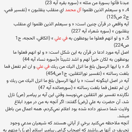
عبدنا فأتوا بسورة‌ من‌ مثله‌ » (سوره‌ بقره ‌آيه‌ 23)
4ـ « و سيعلم‌ الذين‌ ظلموا
آل‌ محمد
اي‌ منقلب‌ ينقلبون ‌» (تفسير قمي‌،
ج‌2 ص‌125)
آيه‌ واقعي‌ در قرآن‌ چنين‌ است‌: « و سيعلم‌ الذين‌ ظلموا اي‌ منقلب‌
ينقلبون‌ » (سوره‌ شعراء آيه‌ 227)
5ـ « و لو انهم‌ فعلوا ما يوعظون‌ به‌
في‌ علي
‌» (الكافي‌، الحجه‌، ج‌1
ص‌224)
اصل‌ آيه‌ مورد ادعا در قرآن‌ به‌ اين‌ شكل‌ است‌: « و لو انهم‌ فعلوا ما
يوعظون‌ به‌ لكان‌ خيراً لهم‌ و اشد تثبيتاً »(سوره‌ نساء آيه‌ 44)
6ـ « يا ايها الرسول‌ بلغ‌ ما انزل‌ اليك‌ من‌ ربك‌
في‌ علي‌
و ان‌ لم‌ تفعل‌ فما
بلغت‌ رسالته‌ » (تفسير نورالثقلين‌، ج‌1ص‌454)
آيه‌ در اصل‌ اينگونه‌ است‌: « يا ايها الرسول‌ بلغ‌ ما انزل‌ اليك‌ من‌ ربك‌ و
ان‌ لم‌ تفعل‌ فما بلغت‌ رسالته‌ » (سوره‌مائده‌ آيه‌ 47)
نگارنده‌ تفسير نور الثقلين‌ مي‌نويسد وقتي‌ اين‌ آيه‌ بر پيامبر (ص‌) نازل‌
شد، آن‌ حضرت‌ به‌ علي‌ (رض‌) گفتند: اگر آنچه‌ به ‌من‌ در مورد ابلاغ‌
ولايت‌ شما دستور داده‌ شده‌ بود اعلام‌ نمي‌كردم‌، همه‌ اعمال‌ من‌ باطل‌
ميشد.
آنچه‌ ملاحظه‌ مي‌كنيد برخي‌ از آياتي‌ هستند كه‌ شيعيان‌ مدعي‌ وجود
تحريف‌ در آنها مي‌باشند كه‌ اصحاب‌ گرامي‌ پيامبر اسلام‌ (ص‌) را متهم‌ به‌