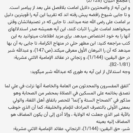
) مجمع البيان: (2/128)
و این آیه از واضحترین دلایل امامت بلافصل علی بعد از پیامبر است.
و تا جایی شیوخ رافضه پیش رفته اند که تقریبا این آیه را قویترین دلیل
بر امامت علی رضی الله عنه میدانند. تا جایی که در تصنیفاتشان وقتی
میخواهند امامت علی را اثبات کنند، این آیه همیشه صدر استدلالهای
آنها را به خود اختصاص میدهد. برای مزید اطلاعات میتوانید به این
کتب مراجعه کنید: ابن مطهر حلي در منهاج الكرامة، تا جایی به آن بها
میدهد که آن را البرهان الأول معرفی میکند.(ص:147)، و عبدالله شبر
در حق اليقين: (1/144)، و زنجاني در عقائد الإمامية الاثني عشرية:
(1/81-82).
وجه استدلال از این آیه به طوری که عبدالله شبر میگوید:
"اتفق المفسرون والمحدثون من العامة والخاصة أنها نزلت في علي لما
تصدق بخاتمه على المسكين في الصلاة بمحضر من الصحابة وهو
مذكور في "الصحاح الستة و"إنما" للحصر باتفاق أهل اللغة، والولي
بمعنى الأولى بالتصرف المرادف للإمام والخليفة، كما أن الذي خوطب
بالآية غير الذي جعلت له الولاية ، وإلا أدى إلى أن يكون المضاف هو
المضاف إليه بعينه
شبر، حق اليقين: (1/144)، الزنجاني، عقائد الإمامية الاثني عشرية: