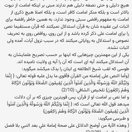
هیچ دلیلی و حتی نصفه دلیلی هم ندارند مبنی بر اینکه امامت از نبوت
بالاتر است و بلکه منکر امامت کافر است، و بلکه اصلا هیچ ذکری از
امامت به مفهوم رافضی سبئی وجود ندارد، به همین خاطر رافضه برای
اثبات این عقیده شان به قرآن استدلال نمیکنند که قرآن مستقیما نصی
را برای امامت علی ذکر کرده باشد و از این روی، روافض روی به تحریف
نصوص و استدلال به روایاتی میکنند که در سبب نزول آیات، آمده ولی
اثبات نشده.
یکی از این مهمترین چیزهایی که اینها بر حسب تصریح علمایشان به
آن استدلال میکنند آیه ای است که آن را آیه ی ولایت نامیده اند.
طوسی که لقب شیخ الطائفه ی اینان را یدک میکشد میگوید:
(وأما النص على إمامته من القرآن فأقوى ما يدل عليه قوله تعالى: { إِنَّمَا
وَلِيُّكُمُ اللّهُ وَرَسُولُهُ وَالَّذِينَ آمَنُواْ الَّذِينَ يُقِيمُونَ الصَّلاَةَ وَيُؤْتُونَ الزَّكَاةَ
وَهُمْ رَاكِعُونَ} تلخيص الشافي: (2/10)
و اما نص بر امامت او از قرآن، پس قویترین چیزی که بر آن دلالت
میدهد قول الله تعالی است که: { إِنَّمَا وَلِيُّكُمُ اللّهُ وَرَسُولُهُ وَالَّذِينَ آمَنُواْ
الَّذِينَ يُقِيمُونَ الصَّلاَةَ وَيُؤْتُونَ الزَّكَاةَ وَهُمْ رَاكِعُونَ}
و طبرسی میگوید:
( وهذه الآية من أوضح الدلائل على صحة إمامة علي بعد النبي بلا فصل