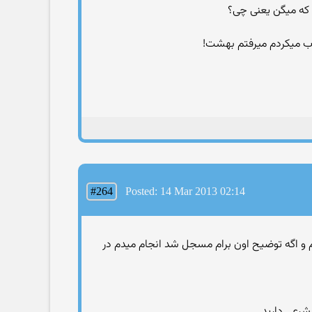
 که میگن یعنی چی؟
وب میکردم میرفتم بهشت!
#264
Posted: 14 Mar 2013 02:14
گم و اگه توضیح اون برام مسجل شد انجام میدم در
شرعی دارید