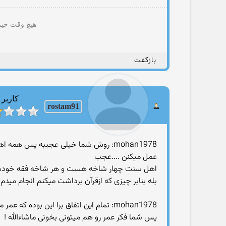
هیچ وقت چیزی
بازگفت
کاربر
rostam91
mohan1978: روش شما خیلی عجیبه پس 
عمل میکنن ....عجب
اهل سنت چهار شاخه هست و هر شاخه فقه خودش رو د
بله بنابر چیزی که ازقرآن برداشت میکنم انجام میدم 
mohan1978: تمام این اتفاق برا این بوده که عمر میخواسته ثابت کنه حضرت علی دروغ میگه و هر روز صبح با غسل جنابت نماز نمیخونه
پس شما فکر عمر رو هم میتونی بخونی ماشاءالله !