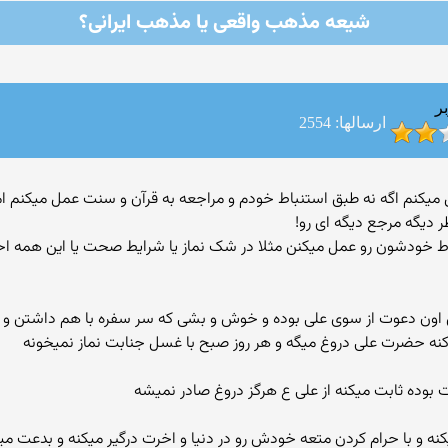
شیعه مذهب واقعی یا مذهب ایرانی؟
ر
ارسالها: 2554
م عمل میکنم اگه نه طبق استنباط خودم و مراجعه به قرآن و سنت عمل میکنم ا
ر دیگه مرجع دیگه ای رو!
ودشون رو عمل میکنن مثلا در شک نماز یا شرایط صحت یا این همه اح
ت کنه حضرت علی دروغ میگه و هر روز صبح با غسل جنابت نماز نمیخونه
وده ثابت میکنه از علی ع هرگز دروغ صادر نمیشه
و با حرام کردن متعه خودش رو در دنیا و اخرت درگیر میکنه و بدعت میذ