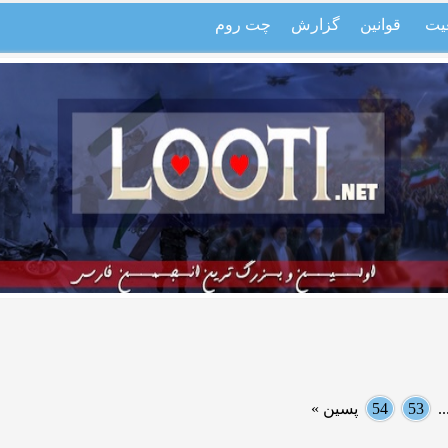
یت
قوانین
گزارش
چت روم
.
53
54
پسین »