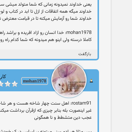
یعنی خداوند نمیدونه زمانی که شما متولد میشی س
خداوند میگه همه اتفاقات از ازل تا ابد در کتاب و
خداوند شما رو آزمایش میکنه تا در قیامت معترض 
mohan1978: خدا انسان رو ازاد افریده و براشد راهنمایی هایی گذاشته و انسان میتونه هر راهی رو انتخاب کنه
کاملا درسته ولی اینو هم میدونه که شما کدام راه ر
بازگفت
کارب
mohan1978
rostam91: اهل سنت چهار شاخه هست و هر 
غیر اینصورت بله بنابر چیزی که ازقرآن برداشت میکنم
عجب دین متشطط و نا همگونی
پس مثلا هر ادم سنی میتونه بر اساس در ک خودش 