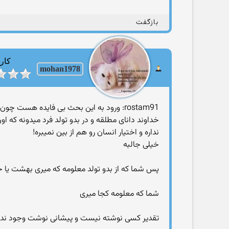
بازگفت
کارب
mohan1978
rostam91: ورود به این بحث بی فایده هست چون من نمیتونم شما رو تو ابتدائی ترین عقاید قانع کنم این که دیگه اظهر من الشمسه و فقط اینو میگم که
خداوند دانای مطلقه و در بدو تولد فرد میدونه که 
نداره و اختیار انسان رو هم از بین نمیبره!
خیلی جالبه
پس شما که از بدو تولد معلومه که میری بهشت یا ج
شما که معلومه کجا میری
تقدیر کسی نوشته نیست و پیشانی نوشت وجود نداره خ