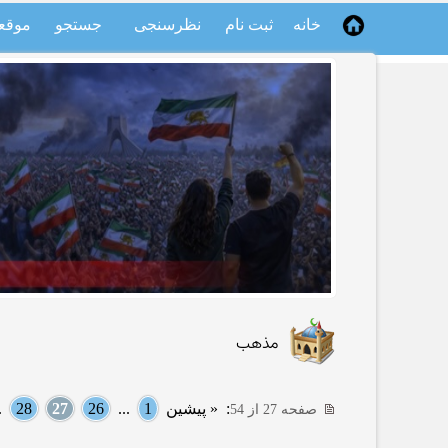
خانه
ثبت نام
نظرسنجی
جستجو
موقع
مذهب
:
« پیشین
1
...
26
27
28
..
صفحه 27 از 54