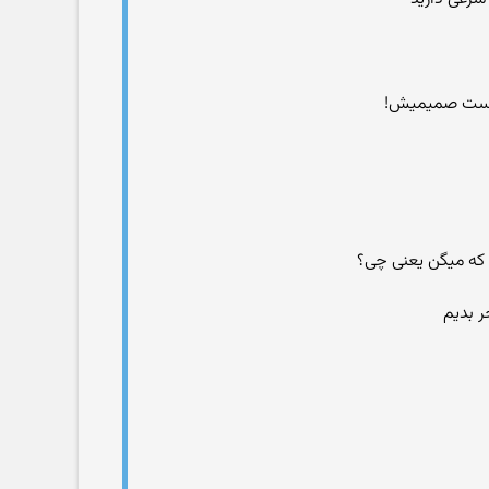
 دوست صمیمیش!
 که میگن یعنی چی؟
ر بدیم