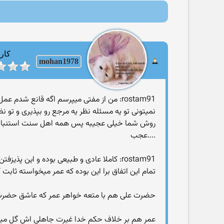
کارب
mohan1978
rostam91: من از مفتی میپرسم اگه قانع شد
نمیتونی تو یه مسئله نظر یه مرجع رو بپذیری و تو نظ
روش شما خیلی عجیبه پس همه اهل سنت استنباط خ
....عجب
rostam91: کاملا عادی و طبیعی بوده و این پذیزفتن اون دعوت از سوی علی بوده و خوش و بشی که سر سفره با هم داشتن و تاس کبابی که زدن تو رگ!
تمام این اتفاق برا این بوده که عمر میخواسته ثاب
حضرت علی هم با متعه خواهر عمر که عاشق حضرت ب
عمر هم بر خلاف حکم خدا غیرت جاهلی اش گل میکنه 