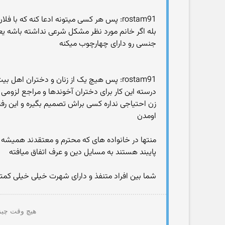
rostam91: پس هر کسی میتونه ادعا کنه که با فلان دختر زنا نکرده و اون همسرش بوده و عقدشون رو بدون شاهد خودشون دوتا خوندن!
بله اگر خانم مورد نظر مشکل شرعی نداشته باشه یعنی
جنسی رو دارای چهارچوب میکنه
rostam91: پس هیچ یک از زنان و دختران اهل بیت این میل و نیاز رو نداشتن! یا همه در بدو بلوغ و یا در بدو مردن شوهرانشون ازدواج میکردن!
درسته این کار برای دختران آخوندها و مراجع لزوم
زن احتیاجی نداره کسی براش تصمیم بگیره و این رفتار
اومدن
منتها در خانواده های که محترم و معتقدند همیشه ا
پایبند هستند به مسایل دین و عرف اتفاق میافته
شما بین افراد متنفذ و دارای شهرت خیلی خیلی کمتر ط
هیچ وقت چیزی