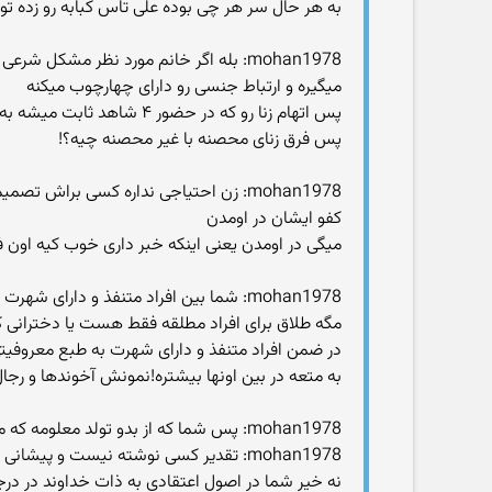
به هر حال سر هر چی بوده علی تاس کبابه رو زده 
mohan1978: بله اگر خانم مورد نظر مشکل
میگیره و ارتباط جنسی رو دارای چهارچوب میکنه
پس اتهام زنا رو که در حضور ۴ شاهد ثابت میشه به دختر و پسر مجرد نمیشه زد چون اونها میتونن مدعی بشن خودشون برای خودشون عقد کردن!
پس فرق زنای محصنه با غیر محصنه چیه؟!
mohan1978: زن احتیاجی نداره کسی براش ت
کفو ایشان در اومدن
میگی در اومدن یعنی اینکه خبر داری خوب کیه اون ف
mohan1978: شما بین افراد متنفذ و دارای شهرت خیلی خیلی کمتر طلاق رو میبینی لذا نیاز به متعه هم بین اونها کمتره
مگه طلاق برای افراد مطلقه فقط هست یا دخترانی 
در ضمن افراد متنفذ و دارای شهرت به طبع معروفی
به متعه در بین اونها بیشتره!نمونش آخوندها و رجا
mohan1978: پس شما که از بدو تولد معلومه که میری بهشت یا جهنم پس چرا تقلا میکنی مثلا کار خوب بکنی یا ثواب جمع کنی
mohan1978: تقدیر کسی نوشته نیست و پیشانی نوشت وجود نداره خدا انسان رو ازاد افریده و براشد راهنمایی هایی گذاشته و انسان میتونه هر راهی رو انتخاب
نه خیر شما در اصول اعتقادی به ذات خداوند در در