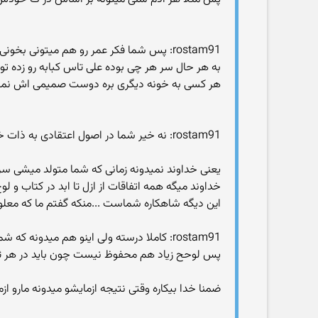
rostam91: پس شما فکر عمر رو هم میتونی بخونی ماشاءالله !
به هر حال سر هر چی بوده علی تاس کبابه رو زده 
هر کسی به خونه دیگری بره دوست صمیمی اش نم
rostam91: نه خیر شما در اصول اعتقادی به ذات خداوند در درجه صفر تشریف دارین!
یعنی خداوند نمیدونه زمانی که شما متولد میشی س
خداوند میگه همه اتفاقات از ازل تا ابد در کتاب و
این دیگه شاهکاره شماست ...منکه گفتم ما که معلو
rostam91: کاملا درسته ولی اینو هم میدونه که شما کدام راه رو میری و سر انجامت چیه!
پس لوحح زیاد هم محفوظ نیست چون باید در هر ثانی
ضمنا خدا بیکاره وقتی نتیجه ازمایشو میدونه مارو ازم